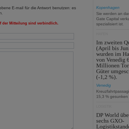
Kopenhagen
bene E-mail für die Antwort benutzen: es
n.
Sie werden an d
Gate Capital verka
 der Mitteilung sind verbindlich.
spezialisiert ist.
HÄFEN
Im zweiten Qu
(April bis Jun
wurden im Ha
von Venedig 6
Millionen To
Güter umgesc
(-1,2 %).
Venedig
Kreuzfahrtpassag
15,3 % gesunken
LOGISTIK
DP World üb
sechs GXO-
Logistikstand