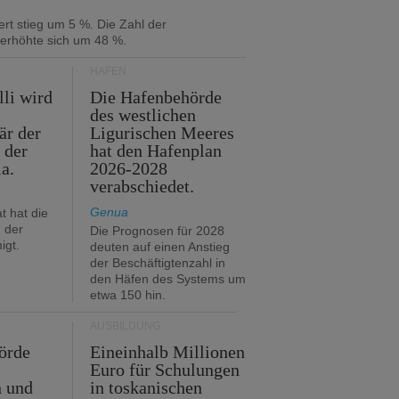
rt stieg um 5 %. Die Zahl der
 erhöhte sich um 48 %.
HÄFEN
lli wird
Die Hafenbehörde
des westlichen
är der
Ligurischen Meeres
 der
hat den Hafenplan
ia.
2026-2028
verabschiedet.
Genua
t hat die
 der
Die Prognosen für 2028
igt.
deuten auf einen Anstieg
der Beschäftigtenzahl in
den Häfen des Systems um
etwa 150 hin.
AUSBILDUNG
örde
Eineinhalb Millionen
Euro für Schulungen
n und
in toskanischen