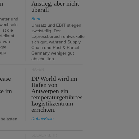
en
Anstieg, aber nicht
überall
Bonn
meter und
 wechseln
Umsatz und EBIT stiegen
ist die
zweistellig. Der
rtellamt
Expressbereich entwickelte
e von
sich gut, während Supply
egte
Chain und Post & Parcel
age.
Germany weniger gut
abschnitten.
HÄFEN
Lease
DP World wird im
Hafen von
ze im
Antwerpen ein
temperaturgeführtes
Logistikzentrum
errichten.
Dubai/Kallo
 belasten
SEEVERKEHR