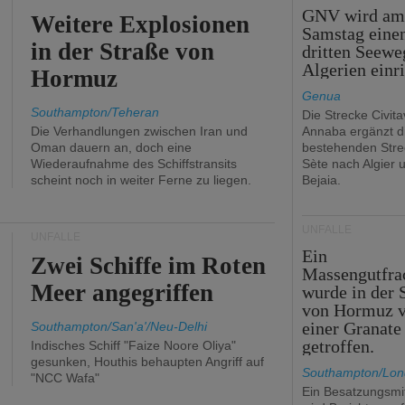
GNV wird a
Weitere Explosionen
Samstag eine
in der Straße von
dritten Seewe
Algerien einr
Hormuz
Genua
Southampton/Teheran
Die Strecke Civit
Die Verhandlungen zwischen Iran und
Annaba ergänzt d
Oman dauern an, doch eine
bestehenden Stre
Wiederaufnahme des Schiffstransits
Sète nach Algier 
scheint noch in weiter Ferne zu liegen.
Bejaia.
UNFÄLLE
UNFÄLLE
Ein
Zwei Schiffe im Roten
Massengutfra
Meer angegriffen
wurde in der 
von Hormuz 
einer Granate
Southampton/San'a'/Neu-Delhi
getroffen.
Indisches Schiff "Faize Noore Oliya"
gesunken, Houthis behaupten Angriff auf
Southampton/Lo
"NCC Wafa"
Ein Besatzungsmit