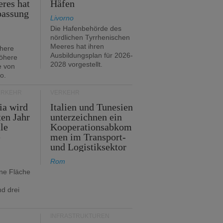
res hat
Häfen
passung
Livorno
Die Hafenbehörde des
nördlichen Tyrrhenischen
Meeres hat ihren
öhere
Ausbildungsplan für 2026-
öhere
2028 vorgestellt.
e von
o.
ERKEHR
VERKEHR
ia wird
Italien und Tunesien
en Jahr
unterzeichnen ein
le
Kooperationsabkom
e
men im Transport-
und Logistiksektor
Rom
ine Fläche
d drei
INFRASTRUKTUREN