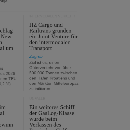
folge
INTERMODALEN VERKEHR
HZ Cargo und
chlag
Railtrans gründen
n New
ein Joint Venture für
m
den intermodalen
tal um
Transport
Zagreb
Ziel ist es, einen
Güterverkehr von über
hs
500.000 Tonnen zwischen
res 2026
den Häfen Kroatiens und
ionen TEU
den Märkten Mitteleuropas
,2 %).
zu initiieren.
UNFÄLLE
 im
Ein weiteres Schiff
al
der GasLog-Klasse
wurde beim
ewinn
Verlassen des