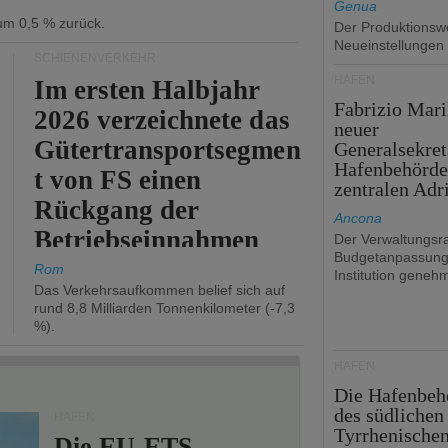
Genua
 um 0,5 % zurück.
Der Produktionswe
Neueinstellungen
SCHIENENVERKEHR
HÄFEN
Im ersten Halbjahr
Fabrizio Mari
2026 verzeichnete das
neuer
Gütertransportsegmen
Generalsekret
Hafenbehörde
t von FS einen
zentralen Adr
Rückgang der
Ancona
Betriebseinnahmen
Der Verwaltungsra
Budgetanpassung
um 2,7 %.
Rom
Institution genehm
Das Verkehrsaufkommen belief sich auf
rund 8,8 Milliarden Tonnenkilometer (-7,3
%).
HÄFEN
Die Hafenbeh
des südlichen
HÄFEN
Tyrrhenische
Die EU-ETS-