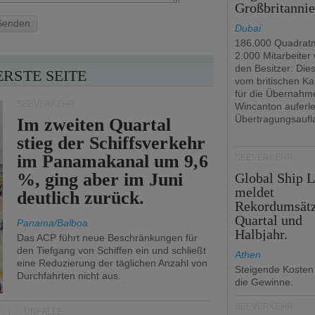
Großbritanni
Senden
Dubai
186.000 Quadrat
2.000 Mitarbeiter
den Besitzer: Dies 
ERSTE SEITE
vom britischen Ka
für die Übernahm
SEEVERKEHR
Wincanton auferl
Übertragungsaufl
Im zweiten Quartal
stieg der Schiffsverkehr
im Panamakanal um 9,6
SEEVERKEHR
%, ging aber im Juni
Global Ship 
meldet
deutlich zurück.
Rekordumsät
Quartal und
Panama/Balboa
Halbjahr.
Das ACP führt neue Beschränkungen für
den Tiefgang von Schiffen ein und schließt
Athen
eine Reduzierung der täglichen Anzahl von
Steigende Kosten
Durchfahrten nicht aus.
die Gewinne.
SEEVERKEHR
UNFÄLLE