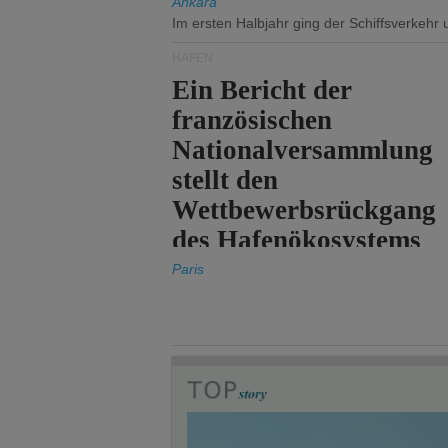
Ankara
Im ersten Halbjahr ging der Schiffsverkehr
HÄFEN
Ein Bericht der
französischen
Nationalversammlung
stellt den
Wettbewerbsrückgang
des Hafenökosystems
des Staates fest.
Paris