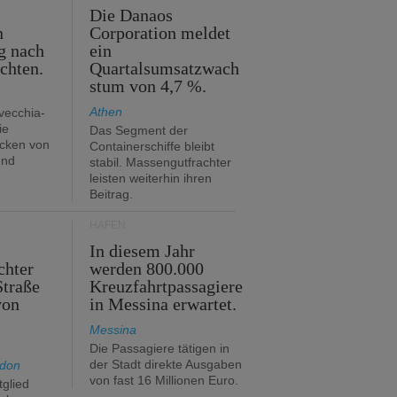
m
Die Danaos
n
Corporation meldet
g nach
ein
ichten.
Quartalsumsatzwach
stum von 4,7 %.
Athen
avecchia-
ie
Das Segment der
cken von
Containerschiffe bleibt
und
stabil. Massengutfrachter
leisten weiterhin ihren
Beitrag.
HÄFEN
In diesem Jahr
chter
werden 800.000
Straße
Kreuzfahrtpassagiere
von
in Messina erwartet.
Messina
Die Passagiere tätigen in
der Stadt direkte Ausgaben
ndon
von fast 16 Millionen Euro.
glied