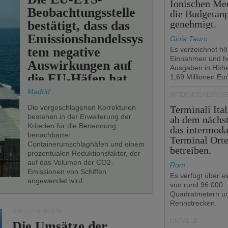
Ionischen Mee
Beobachtungsstelle
die Budgetan
bestätigt, dass das
genehmigt.
Emissionshandelssys
Gioia Tauro
tem negative
Es verzeichnet h
Einnahmen und h
Auswirkungen auf
Ausgaben in Höh
die EU-Häfen hat.
1,69 Millionen Eur
Madrid
INTERMODALEN V
Die vorgeschlagenen Korrekturen
Terminali Ital
bestehen in der Erweiterung der
ab dem nächst
Kriterien für die Benennung
das intermoda
benachbarter
Terminal Ort
Containerumschlaghäfen und einem
betreiben.
prozentualen Reduktionsfaktor, der
auf das Volumen der CO2-
Rom
Emissionen von Schiffen
Es verfügt über e
angewendet wird.
von rund 96.000
Quadratmetern un
Rennstrecken.
KREUZFAHRTEN
UNFÄLLE
Die Umsätze der