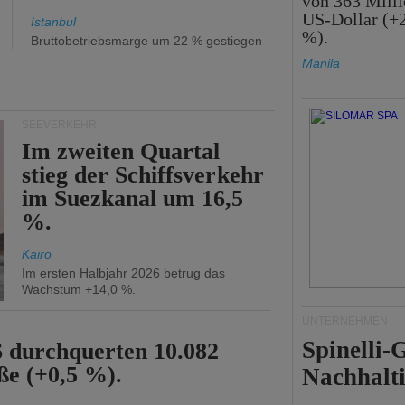
von 363 Mill
US-Dollar (+
Istanbul
%).
Bruttobetriebsmarge um 22 % gestiegen
Manila
SEEVERKEHR
Im zweiten Quartal
stieg der Schiffsverkehr
im Suezkanal um 16,5
%.
Kairo
Im ersten Halbjahr 2026 betrug das
Wachstum +14,0 %.
UNTERNEHMEN
Spinelli
6 durchquerten 10.082
ße (+0,5 %).
Nachhalti