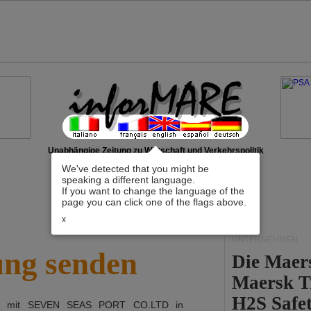
Unabhängige Zeitung zu Wirtschaft und Verkehrspolitik
We've detected that you might be
speaking a different language.
If you want to change the language of the
page you can click one of the flags above.
x
UNTERNEHMEN
ung senden
Die Maer
Maersk T
H2S Safet
ch mit
SEVEN SEAS PORT CO.LTD
in