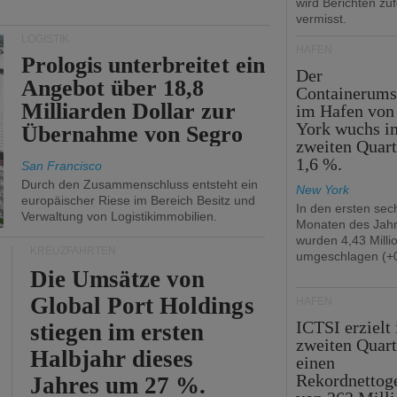
wird Berichten zu
vermisst.
LOGISTIK
HÄFEN
Prologis unterbreitet ein
Der
Angebot über 18,8
Containerums
Milliarden Dollar zur
im Hafen vo
York wuchs i
Übernahme von Segro
zweiten Quar
1,6 %.
San Francisco
Durch den Zusammenschluss entsteht ein
New York
europäischer Riese im Bereich Besitz und
In den ersten sec
Verwaltung von Logistikimmobilien.
Monaten des Jah
wurden 4,43 Mill
KREUZFAHRTEN
umgeschlagen (+0
Die Umsätze von
Global Port Holdings
HÄFEN
ICTSI erzielt
stiegen im ersten
zweiten Quart
Halbjahr dieses
einen
Rekordnettog
Jahres um 27 %.