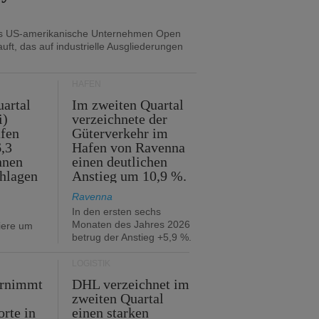
as US-amerikanische Unternehmen Open
uft, das auf industrielle Ausgliederungen
HÄFEN
artal
Im zweiten Quartal
i)
verzeichnete der
fen
Güterverkehr im
,3
Hafen von Ravenna
nnen
einen deutlichen
hlagen
Anstieg um 10,9 %.
Ravenna
In den ersten sechs
Monaten des Jahres 2026
iere um
betrug der Anstieg +5,9 %.
LOGISTIK
ernimmt
DHL verzeichnet im
zweiten Quartal
orte in
einen starken