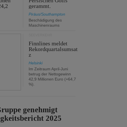
ionen
Persischen Golfs
24,2
gerammt.
Piräus/Southampton
Beschädigung des
Maschinenraums
SEEVERKEHR
Finnlines meldet
Rekordquartalsumsat
z
Helsinki
Im Zeitraum April-Juni
betrug der Nettogewinn
42,9 Millionen Euro (+64,7
%).
-Gruppe genehmigt
gkeitsbericht 2025