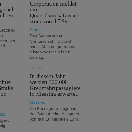
n
Corporation meldet
g nach
ein
ichten.
Quartalsumsatzwach
stum von 4,7 %.
Athen
avecchia-
ie
Das Segment der
cken von
Containerschiffe bleibt
und
stabil. Massengutfrachter
leisten weiterhin ihren
Beitrag.
HÄFEN
In diesem Jahr
chter
werden 800.000
Straße
Kreuzfahrtpassagiere
von
in Messina erwartet.
Messina
Die Passagiere tätigen in
der Stadt direkte Ausgaben
ndon
von fast 16 Millionen Euro.
glied
folge