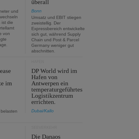
überall
Bonn
meter und
 wechseln
Umsatz und EBIT stiegen
ist die
zweistellig. Der
rtellamt
Expressbereich entwickelte
e von
sich gut, während Supply
egte
Chain und Post & Parcel
age.
Germany weniger gut
abschnitten.
HÄFEN
Lease
DP World wird im
Hafen von
ze im
Antwerpen ein
temperaturgeführtes
Logistikzentrum
errichten.
Dubai/Kallo
 belasten
SEEVERKEHR
m
Die Danaos