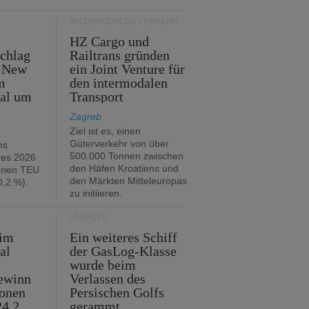
INTERMODALEN VERKEHR
HZ Cargo und
chlag
Railtrans gründen
n New
ein Joint Venture für
m
den intermodalen
tal um
Transport
Zagreb
Ziel ist es, einen
Güterverkehr von über
hs
500.000 Tonnen zwischen
res 2026
den Häfen Kroatiens und
ionen TEU
den Märkten Mitteleuropas
,2 %).
zu initiieren.
UNFÄLLE
 im
Ein weiteres Schiff
al
der GasLog-Klasse
wurde beim
ewinn
Verlassen des
ionen
Persischen Golfs
24,2
gerammt.