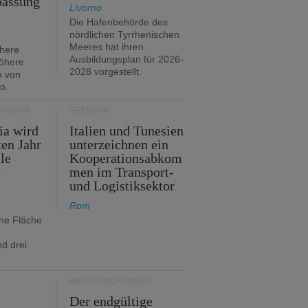
passung
Livorno
Die Hafenbehörde des
nördlichen Tyrrhenischen
Meeres hat ihren
öhere
Ausbildungsplan für 2026-
öhere
2028 vorgestellt.
e von
o.
ERKEHR
VERKEHR
ia wird
Italien und Tunesien
en Jahr
unterzeichnen ein
le
Kooperationsabkom
e
men im Transport-
und Logistiksektor
Rom
ine Fläche
d drei
INFRASTRUKTUREN
Der endgültige