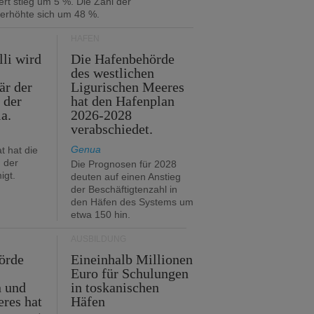
rt stieg um 5 %. Die Zahl der
 erhöhte sich um 48 %.
HÄFEN
lli wird
Die Hafenbehörde
des westlichen
är der
Ligurischen Meeres
 der
hat den Hafenplan
ia.
2026-2028
verabschiedet.
Genua
t hat die
 der
Die Prognosen für 2028
igt.
deuten auf einen Anstieg
der Beschäftigtenzahl in
den Häfen des Systems um
etwa 150 hin.
AUSBILDUNG
örde
Eineinhalb Millionen
Euro für Schulungen
n und
in toskanischen
res hat
Häfen