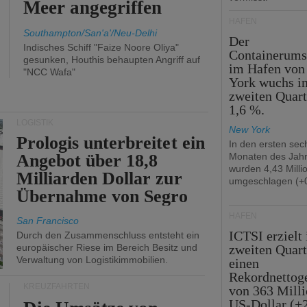
Meer angegriffen
HÄFEN
Southampton/San'a'/Neu-Delhi
Der
Indisches Schiff "Faize Noore Oliya"
Containerums
gesunken, Houthis behaupten Angriff auf
im Hafen vo
"NCC Wafa"
York wuchs i
zweiten Quar
1,6 %.
LOGISTIK
New York
Prologis unterbreitet ein
In den ersten sec
Angebot über 18,8
Monaten des Jah
wurden 4,43 Mill
Milliarden Dollar zur
umgeschlagen (+0
Übernahme von Segro
HÄFEN
San Francisco
ICTSI erzielt
Durch den Zusammenschluss entsteht ein
europäischer Riese im Bereich Besitz und
zweiten Quart
Verwaltung von Logistikimmobilien.
einen
Rekordnettog
KREUZFAHRTEN
von 363 Mill
US-Dollar (+