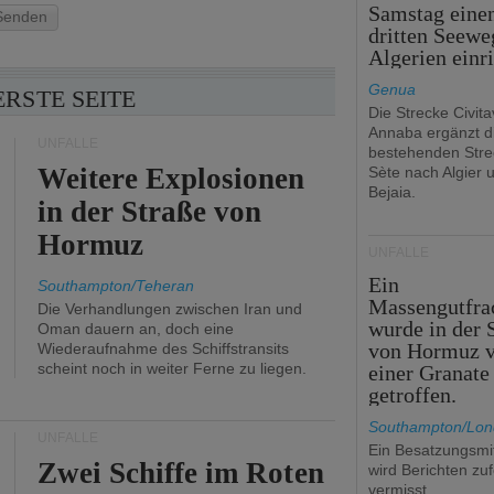
Samstag eine
Senden
dritten Seewe
Algerien einr
Genua
ERSTE SEITE
Die Strecke Civit
Annaba ergänzt d
UNFÄLLE
bestehenden Stre
Weitere Explosionen
Sète nach Algier 
Bejaia.
in der Straße von
Hormuz
UNFÄLLE
Ein
Southampton/Teheran
Massengutfra
Die Verhandlungen zwischen Iran und
wurde in der 
Oman dauern an, doch eine
von Hormuz 
Wiederaufnahme des Schiffstransits
scheint noch in weiter Ferne zu liegen.
einer Granate
getroffen.
Southampton/Lo
UNFÄLLE
Ein Besatzungsmit
Zwei Schiffe im Roten
wird Berichten zu
vermisst.