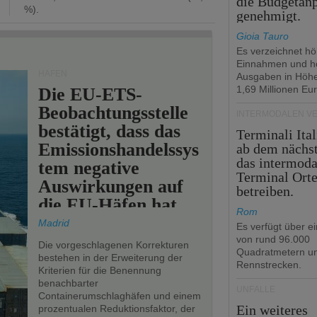
die Budgetan
%).
genehmigt.
Gioia Tauro
Es verzeichnet h
Einnahmen und h
HÄFEN
Ausgaben in Höh
1,69 Millionen Eur
Die EU-ETS-
Beobachtungsstelle
INTERMODALEN V
bestätigt, dass das
Terminali Ital
Emissionshandelssys
ab dem nächst
das intermoda
tem negative
Terminal Ort
Auswirkungen auf
betreiben.
die EU-Häfen hat.
Rom
Madrid
Es verfügt über e
von rund 96.000
Die vorgeschlagenen Korrekturen
Quadratmetern un
bestehen in der Erweiterung der
Rennstrecken.
Kriterien für die Benennung
benachbarter
UNFÄLLE
Containerumschlaghäfen und einem
Ein weiteres
prozentualen Reduktionsfaktor, der