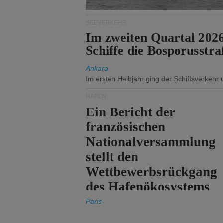
SEEVERKEHR
Im zweiten Quartal 202
Schiffe die Bosporusstra
Ankara
Im ersten Halbjahr ging der Schiffsverkehr
HÄFEN
Ein Bericht der
französischen
Nationalversammlung
stellt den
Wettbewerbsrückgang
des Hafenökosystems
des Staates fest.
Paris