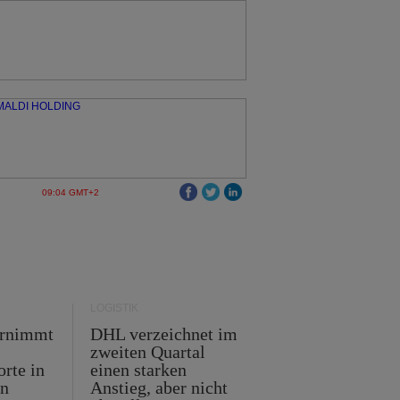
09:04 GMT+2
LOGISTIK
ernimmt
DHL verzeichnet im
zweiten Quartal
orte in
einen starken
en
Anstieg, aber nicht