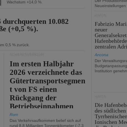
Der Produktionswe
Wachstum +14,0 %.
Neueinstellungen
HÄFEN
6 durchquerten 10.082
Fabrizio Mari
ße (+0,5 %).
neuer
Generalsekret
Hafenbehörde
 um 0,5 % zurück.
zentralen Adr
Ancona
SCHIENENVERKEHR
Der Verwaltungsra
Im ersten Halbjahr
Budgetanpassung
2026 verzeichnete das
Institution genehm
Gütertransportsegmen
t von FS einen
Rückgang der
HÄFEN
Die Hafenbeh
Betriebseinnahmen
des südlichen
um 2,7 %.
Rom
Tyrrhenische
Das Verkehrsaufkommen belief sich auf
Ionischen Mee
rund 8,8 Milliarden Tonnenkilometer (-7,3