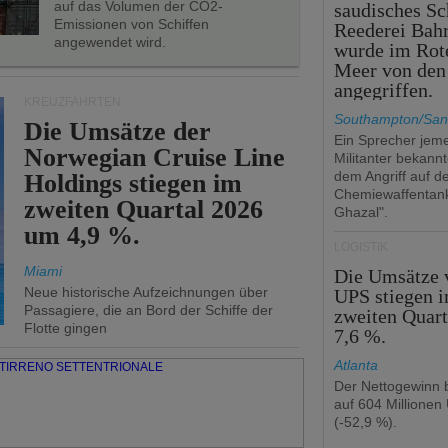
auf das Volumen der CO2-
saudisches Sc
Emissionen von Schiffen
Reederei Bahr
angewendet wird.
wurde im Rot
Meer von den
angegriffen.
KREUZFAHRTEN
Southampton/San
Die Umsätze der
Ein Sprecher jeme
Norwegian Cruise Line
Militanter bekannt
dem Angriff auf d
Holdings stiegen im
Chemiewaffentan
zweiten Quartal 2026
Ghazal".
um 4,9 %.
LOGISTIK
Miami
Die Umsätze 
Neue historische Aufzeichnungen über
UPS stiegen 
Passagiere, die an Bord der Schiffe der
zweiten Quar
Flotte gingen
7,6 %.
Atlanta
Der Nettogewinn b
auf 604 Millionen
(-52,9 %).