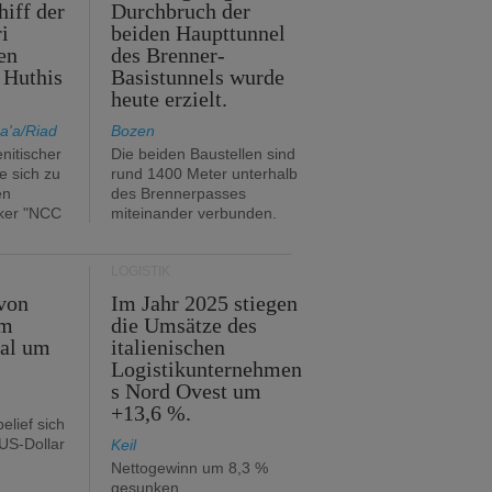
hiff der
Durchbruch der
i
beiden Haupttunnel
en
des Brenner-
 Huthis
Basistunnels wurde
heute erzielt.
a'a/Riad
Bozen
nitischer
Die beiden Baustellen sind
e sich zu
rund 1400 Meter unterhalb
en
des Brennerpasses
ker "NCC
miteinander verbunden.
LOGISTIK
von
Im Jahr 2025 stiegen
im
die Umsätze des
tal um
italienischen
Logistikunternehmen
s Nord Ovest um
+13,6 %.
elief sich
 US-Dollar
Keil
Nettogewinn um 8,3 %
gesunken