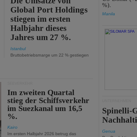
Die Umsätze von
%).
Global Port Holdings
Manila
stiegen im ersten
Halbjahr dieses
Jahres um 27 %.
Istanbul
Bruttobetriebsmarge um 22 % gestiegen
SEEVERKEHR
Im zweiten Quartal
stieg der Schiffsverkehr
UNTERNEHMEN
im Suezkanal um 16,5
Spinelli
%.
Nachhalti
Kairo
Genua
Im ersten Halbjahr 2026 betrug das