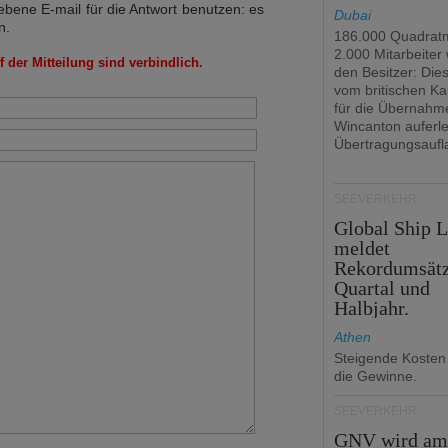
bene E-mail für die Antwort benutzen: es
Dubai
n.
186.000 Quadrat
2.000 Mitarbeiter
 der Mitteilung sind verbindlich.
den Besitzer: Dies 
vom britischen Ka
für die Übernahm
Wincanton auferl
Übertragungsaufl
SEEVERKEHR
Global Ship 
meldet
Rekordumsät
Quartal und
Halbjahr.
Athen
Steigende Kosten
die Gewinne.
SEEVERKEHR
GNV wird a