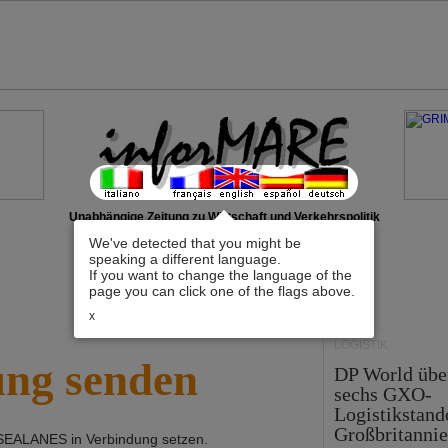
Unabhängige Zeitung zu Wirtschaft und Verkehrspolitik
We've detected that you might be
speaking a different language.
If you want to change the language of the
page you can click one of the flags above.
x
LOGISTIK
ung senden
DP World üb
sechs GXO-
Logistikstand
Großbritanni
SEALANES
in Verbindung setzen.