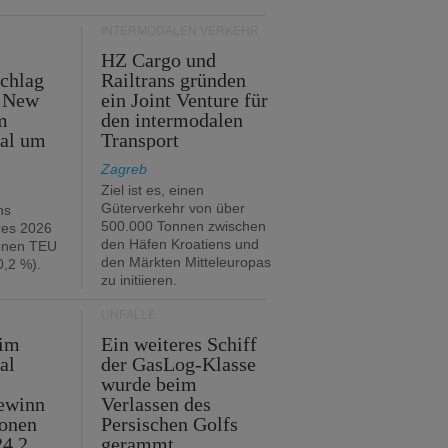
INTERMODALEN VERKEHR
HZ Cargo und
chlag
Railtrans gründen
n New
ein Joint Venture für
m
den intermodalen
tal um
Transport
Zagreb
Ziel ist es, einen
Güterverkehr von über
hs
500.000 Tonnen zwischen
res 2026
den Häfen Kroatiens und
ionen TEU
den Märkten Mitteleuropas
,2 %).
zu initiieren.
UNFÄLLE
 im
Ein weiteres Schiff
al
der GasLog-Klasse
wurde beim
ewinn
Verlassen des
ionen
Persischen Golfs
24,2
gerammt.