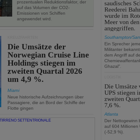
prozentualen Reduktionsfaktor, der
saudisches Sc
auf das Volumen der CO2-
Reederei Bahr
Emissionen von Schiffen
wurde im Rot
angewendet wird.
Meer von den
angegriffen.
Southampton/San
KREUZFAHRTEN
Ein Sprecher jeme
Die Umsätze der
Militanter bekannt
Norwegian Cruise Line
dem Angriff auf d
Chemiewaffentan
Holdings stiegen im
Ghazal".
zweiten Quartal 2026
um 4,9 %.
LOGISTIK
Die Umsätze 
Miami
UPS stiegen 
Neue historische Aufzeichnungen über
zweiten Quar
Passagiere, die an Bord der Schiffe der
7,6 %.
Flotte gingen
Atlanta
Der Nettogewinn b
auf 604 Millionen
(-52,9 %).