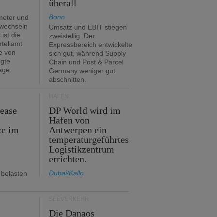
überall
Bonn
meter und
 wechseln
Umsatz und EBIT stiegen
ist die
zweistellig. Der
rtellamt
Expressbereich entwickelte
e von
sich gut, während Supply
egte
Chain und Post & Parcel
age.
Germany weniger gut
abschnitten.
HÄFEN
Lease
DP World wird im
Hafen von
ze im
Antwerpen ein
temperaturgeführtes
Logistikzentrum
errichten.
Dubai/Kallo
 belasten
SEEVERKEHR
m
Die Danaos