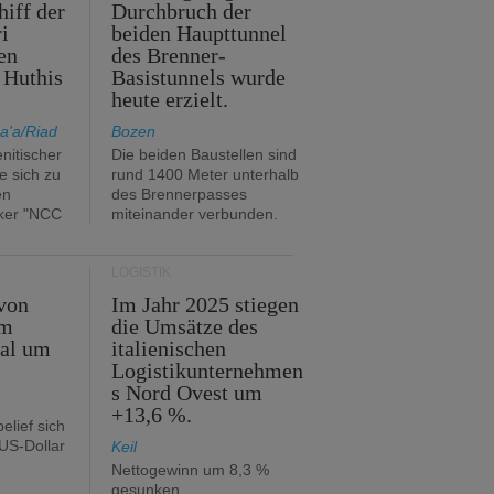
hiff der
Durchbruch der
i
beiden Haupttunnel
en
des Brenner-
 Huthis
Basistunnels wurde
heute erzielt.
a'a/Riad
Bozen
nitischer
Die beiden Baustellen sind
e sich zu
rund 1400 Meter unterhalb
en
des Brennerpasses
ker "NCC
miteinander verbunden.
LOGISTIK
von
Im Jahr 2025 stiegen
im
die Umsätze des
tal um
italienischen
Logistikunternehmen
s Nord Ovest um
+13,6 %.
elief sich
 US-Dollar
Keil
Nettogewinn um 8,3 %
gesunken