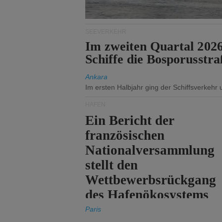
SEEVERKEHR
Im zweiten Quartal 202
Schiffe die Bosporusstra
Ankara
Im ersten Halbjahr ging der Schiffsverkehr
HÄFEN
Ein Bericht der
französischen
Nationalversammlung
stellt den
Wettbewerbsrückgang
des Hafenökosystems
des Staates fest.
Paris