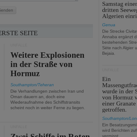
Samstag eine
dritten Seewe
Senden
Algerien einr
Genua
Die Strecke Civit
ERSTE SEITE
Annaba ergänzt d
bestehenden Stre
UNFÄLLE
Sète nach Algier 
Weitere Explosionen
Bejaia.
in der Straße von
UNFÄLLE
Hormuz
Ein
Massengutfra
Southampton/Teheran
wurde in der 
Die Verhandlungen zwischen Iran und
von Hormuz 
Oman dauern an, doch eine
Wiederaufnahme des Schiffstransits
einer Granate
scheint noch in weiter Ferne zu liegen.
getroffen.
Southampton/Lo
Ein Besatzungsmit
UNFÄLLE
wird Berichten zu
Zwei Schiffe im Roten
vermisst.