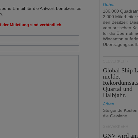
Dubai
bene E-mail für die Antwort benutzen: es
186.000 Quadrat
n.
2.000 Mitarbeiter
den Besitzer: Dies 
 der Mitteilung sind verbindlich.
vom britischen Ka
für die Übernahm
Wincanton auferl
Übertragungsaufl
SEEVERKEHR
Global Ship 
meldet
Rekordumsät
Quartal und
Halbjahr.
Athen
Steigende Kosten
die Gewinne.
SEEVERKEHR
GNV wird a