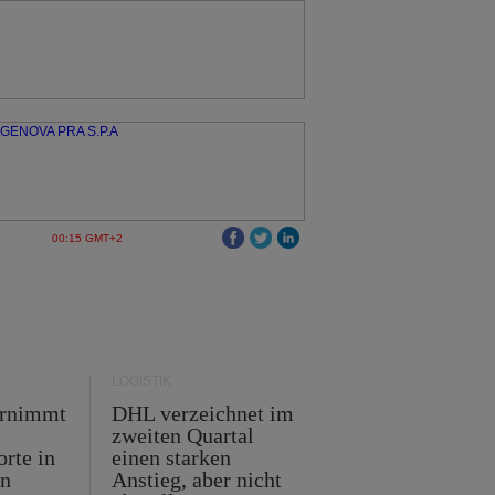
00:15 GMT+2
LOGISTIK
ernimmt
DHL verzeichnet im
zweiten Quartal
orte in
einen starken
en
Anstieg, aber nicht