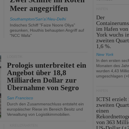
Meer angegriffen
HÄFEN
Der
Southampton/San'a'/Neu-Delhi
Containerums
Indisches Schiff "Faize Noore Oliya"
im Hafen vo
gesunken, Houthis behaupten Angriff auf
York wuchs i
"NCC Wafa"
zweiten Quar
1,6 %.
New York
LOGISTIK
In den ersten sec
Prologis unterbreitet ein
Monaten des Jah
Angebot über 18,8
wurden 4,43 Mill
umgeschlagen (+0
Milliarden Dollar zur
Übernahme von Segro
HÄFEN
San Francisco
ICTSI erzielt
Durch den Zusammenschluss entsteht ein
zweiten Quart
europäischer Riese im Bereich Besitz und
einen
Verwaltung von Logistikimmobilien.
Rekordnettog
von 363 Mill
KREUZFAHRTEN
US-Dollar (+