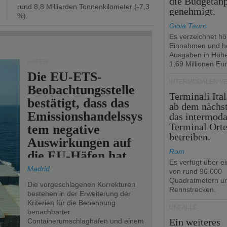
die Budgetan
rund 8,8 Milliarden Tonnenkilometer (-7,3
genehmigt.
%).
Gioia Tauro
Es verzeichnet h
Einnahmen und h
Ausgaben in Höh
HÄFEN
1,69 Millionen Eur
Die EU-ETS-
INTERMODALEN V
Beobachtungsstelle
Terminali Ital
bestätigt, dass das
ab dem nächst
Emissionshandelssys
das intermoda
Terminal Ort
tem negative
betreiben.
Auswirkungen auf
Rom
die EU-Häfen hat.
Es verfügt über e
Madrid
von rund 96.000
Quadratmetern un
Die vorgeschlagenen Korrekturen
Rennstrecken.
bestehen in der Erweiterung der
Kriterien für die Benennung
UNFÄLLE
benachbarter
Ein weiteres
Containerumschlaghäfen und einem