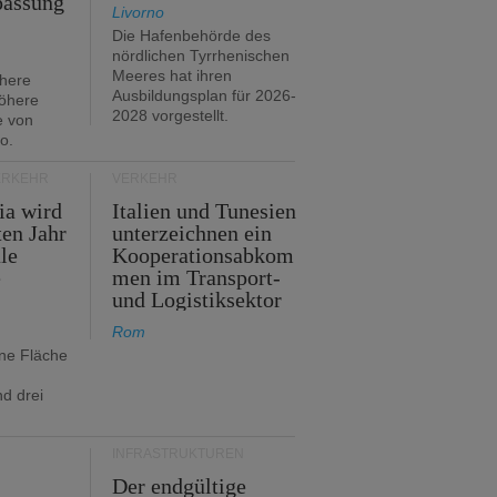
passung
Livorno
Die Hafenbehörde des
nördlichen Tyrrhenischen
Meeres hat ihren
öhere
Ausbildungsplan für 2026-
öhere
2028 vorgestellt.
e von
o.
ERKEHR
VERKEHR
ia wird
Italien und Tunesien
en Jahr
unterzeichnen ein
le
Kooperationsabkom
e
men im Transport-
und Logistiksektor
Rom
ine Fläche
d drei
INFRASTRUKTUREN
Der endgültige