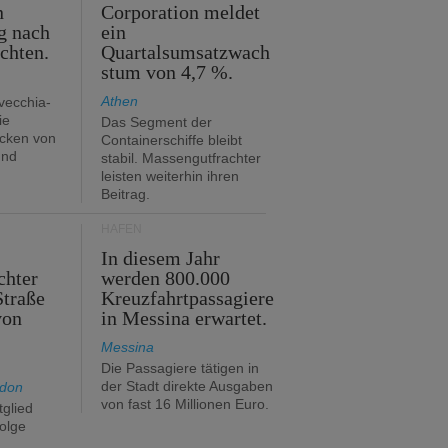
n
Corporation meldet
g nach
ein
ichten.
Quartalsumsatzwach
stum von 4,7 %.
Athen
avecchia-
ie
Das Segment der
cken von
Containerschiffe bleibt
und
stabil. Massengutfrachter
leisten weiterhin ihren
Beitrag.
HÄFEN
In diesem Jahr
chter
werden 800.000
Straße
Kreuzfahrtpassagiere
von
in Messina erwartet.
Messina
Die Passagiere tätigen in
der Stadt direkte Ausgaben
ndon
von fast 16 Millionen Euro.
glied
folge