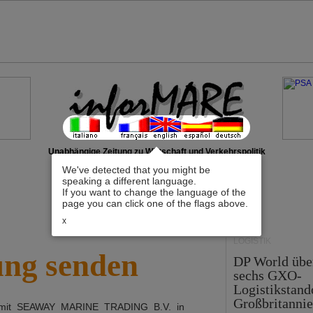
Unabhängige Zeitung zu Wirtschaft und Verkehrspolitik
We've detected that you might be
speaking a different language.
If you want to change the language of the
page you can click one of the flags above.
x
LOGISTIK
ung senden
DP World üb
sechs GXO-
Logistikstand
Großbritanni
 mit
SEAWAY MARINE TRADING B.V.
in