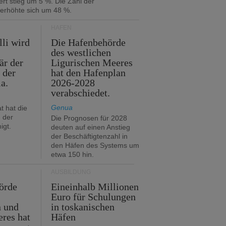
rt stieg um 5 %. Die Zahl der
 erhöhte sich um 48 %.
HÄFEN
lli wird
Die Hafenbehörde
des westlichen
är der
Ligurischen Meeres
 der
hat den Hafenplan
ia.
2026-2028
verabschiedet.
Genua
t hat die
 der
Die Prognosen für 2028
igt.
deuten auf einen Anstieg
der Beschäftigtenzahl in
den Häfen des Systems um
etwa 150 hin.
AUSBILDUNG
örde
Eineinhalb Millionen
Euro für Schulungen
n und
in toskanischen
res hat
Häfen