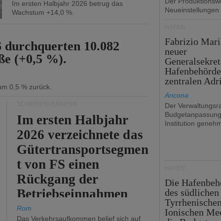
Der Produktionswe
Im ersten Halbjahr 2026 betrug das
Neueinstellungen
Wachstum +14,0 %.
HÄFEN
Fabrizio Mari
6 durchquerten 10.082
neuer
ße (+0,5 %).
Generalsekret
Hafenbehörde
zentralen Adr
 um 0,5 % zurück.
Ancona
SCHIENENVERKEHR
Der Verwaltungsra
Budgetanpassung
Im ersten Halbjahr
Institution genehm
2026 verzeichnete das
Gütertransportsegmen
t von FS einen
HÄFEN
Rückgang der
Die Hafenbeh
Betriebseinnahmen
des südlichen
Tyrrhenische
um 2,7 %.
Rom
Ionischen Mee
Das Verkehrsaufkommen belief sich auf