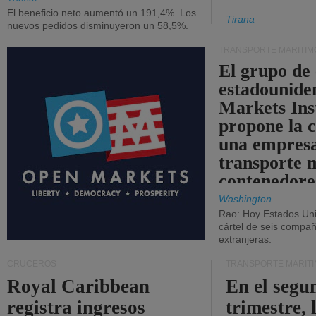
El beneficio neto aumentó un 191,4%. Los
Tirana
nuevos pedidos disminuyeron un 58,5%.
TRANSPORTE MARÍTIM
El grupo de
estadounide
Markets Ins
propone la 
una empresa
transporte 
contenedore
Washington
Rao: Hoy Estados Un
cártel de seis compañ
extranjeras.
CRUCEROS
TRANSPORTE MARÍT
Royal Caribbean
En el segu
registra ingresos
trimestre, 