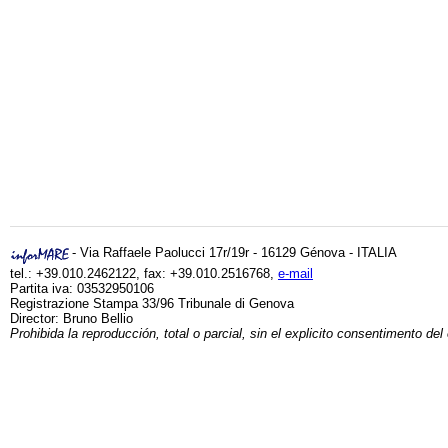
- Via Raffaele Paolucci 17r/19r - 16129 Génova - ITALIA
tel.: +39.010.2462122, fax: +39.010.2516768,
e-mail
Partita iva: 03532950106
Registrazione Stampa 33/96 Tribunale di Genova
Director: Bruno Bellio
Prohibida la reproducción, total o parcial, sin el explicito consentimento del 