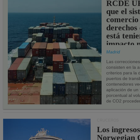
RCDE UE
que el si
comercio
derechos 
está teni
impacto n
los puerto
Madrid
UE.
Las correccione
consisten en la a
criterios para la
puertos de trans
contenedores vec
aplicación de un
porcentual al vo
de CO2 proceden
CRUCEROS
Los ingresos
Norwegian C