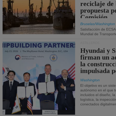
reciclaje de
propuesta p
Comisión.
Bruselas/Washington
Satisfacción de ECSA
Mundial de Transport
ASTILLEROS
Hyundai y 
firman un a
la construcc
impulsada p
Washington
El objetivo es un sist
autónomo en el que t
incluidos el diseño, la
logística, la inspecci
conectados digitalme