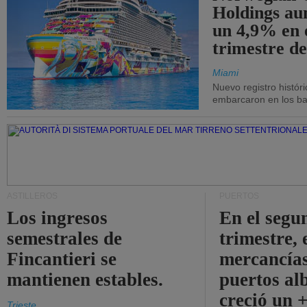
Holdings a
un 4,9% en 
trimestre de
Miami
Nuevo registro histór
embarcaron en los bar
ASTILLEROS
PUERTOS
Los ingresos
En el segu
semestrales de
trimestre, 
Fincantieri se
mercancías
mantienen estables.
puertos al
creció un 
Trieste