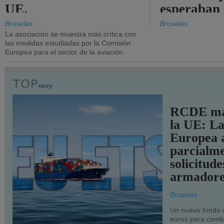
UE.
esperaban
más audac
Bruselas
Bruselas
La asociación se muestra más crítica con
las medidas estudiadas por la Comisión
Europea para el sector de la aviación.
TRANSPORTE
RCDE ma
la UE: L
Europea 
parcialme
solicitude
armadore
Bruselas
Un nuevo fondo 
euros para combu