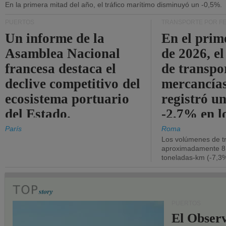
En la primera mitad del año, el tráfico marítimo disminuyó un -0,5%.
PUERTOS
TRANSPORTE POR F
Un informe de la
En el prim
Asamblea Nacional
de 2026, e
francesa destaca el
de transpo
declive competitivo del
mercancía
ecosistema portuario
registró un
del Estado.
-2,7% en l
operativos
París
Roma
Los volúmenes de tr
aproximadamente 8.
toneladas-km (-7,3%
PUERTOS
El Observ