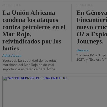
ACCIDENTES
CRUCEROS
La Unión Africana
En Génova
condena los ataques
Fincantieri
contra petroleros en el
nuevo cru
Mar Rojo,
III
a Expl
reivindicados por los
Journeys.
hutíes.
Génova
"Explora IV" y "Expl
Addis Abeba
2027, y "Explora VI
Youssouf: La seguridad de las rutas
marítimas del Mar Rojo es de vital
importancia estratégica para África.