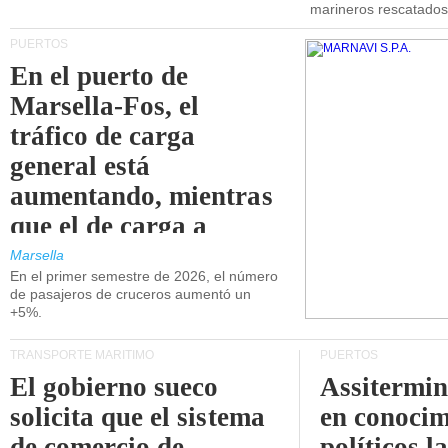
marineros rescatados
PUERTOS
En el puerto de
Marsella-Fos, el
tráfico de carga
general está
aumentando, mientras
que el de carga a
granel está
Marsella
En el primer semestre de 2026, el número
disminuyendo.
de pasajeros de cruceros aumentó un
+5%.
TRANSPORTE MARÍTIMO
PUERTOS
El gobierno sueco
Assitermin
solicita que el sistema
en conocim
de comercio de
políticos l