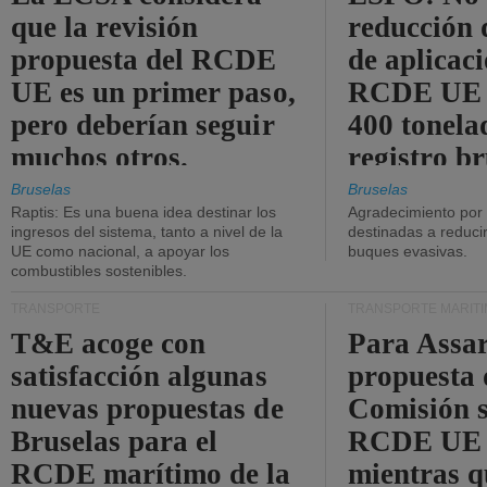
que la revisión
reducción 
propuesta del RCDE
de aplicaci
UE es un primer paso,
RCDE UE d
pero deberían seguir
400 tonela
muchos otros.
registro br
Bruselas
Bruselas
Raptis: Es una buena idea destinar los
Agradecimiento por
ingresos del sistema, tanto a nivel de la
destinadas a reducir
UE como nacional, a apoyar los
buques evasivas.
combustibles sostenibles.
TRANSPORTE
TRANSPORTE MARÍT
T&E acoge con
Para Assar
satisfacción algunas
propuesta 
nuevas propuestas de
Comisión s
Bruselas para el
RCDE UE e
RCDE marítimo de la
mientras q