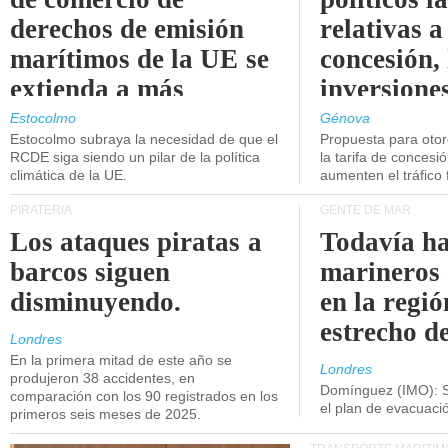
derechos de emisión
relativas a
marítimos de la UE se
concesión, 
extienda a más
inversiones
buques.
intermodal
Estocolmo
Génova
Estocolmo subraya la necesidad de que el
Propuesta para oto
RCDE siga siendo un pilar de la política
la tarifa de concesi
climática de la UE.
aumenten el tráfico f
PIRATERÍA
GENTE DE MAR
Los ataques piratas a
Todavía ha
barcos siguen
marineros
disminuyendo.
en la regió
estrecho d
Londres
En la primera mitad de este año se
Londres
produjeron 38 accidentes, en
Domínguez (IMO): S
comparación con los 90 registrados en los
el plan de evacuac
primeros seis meses de 2025.