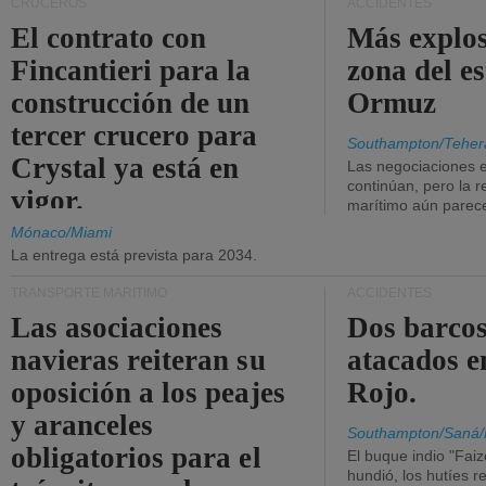
CRUCEROS
ACCIDENTES
El contrato con
Más explos
Fincantieri para la
zona del e
construcción de un
Ormuz
tercer crucero para
Southampton/Teher
Crystal ya está en
Las negociaciones 
continúan, pero la r
vigor.
marítimo aún parece
Mónaco/Miami
La entrega está prevista para 2034.
TRANSPORTE MARÍTIMO
ACCIDENTES
Las asociaciones
Dos barcos
navieras reiteran su
atacados e
oposición a los peajes
Rojo.
y aranceles
Southampton/Saná/
obligatorios para el
El buque indio "Fai
hundió, los hutíes re