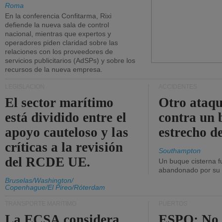
Roma
En la conferencia Confitarma, Rixi
defiende la nueva sala de control
nacional, mientras que expertos y
operadores piden claridad sobre las
relaciones con los proveedores de
servicios publicitarios (AdSPs) y sobre los
recursos de la nueva empresa.
LEGISLACIÓN
ACCIDENTES
El sector marítimo
Otro ataq
está dividido entre el
contra un 
apoyo cauteloso y las
estrecho d
críticas a la revisión
Southampton
del RCDE UE.
Un buque cisterna f
abandonado por su t
Bruselas/Washington/
Copenhague/El Pireo/Róterdam
TRANSPORTE MARÍTIMO
PUERTOS
La ECSA considera
ESPO: No 