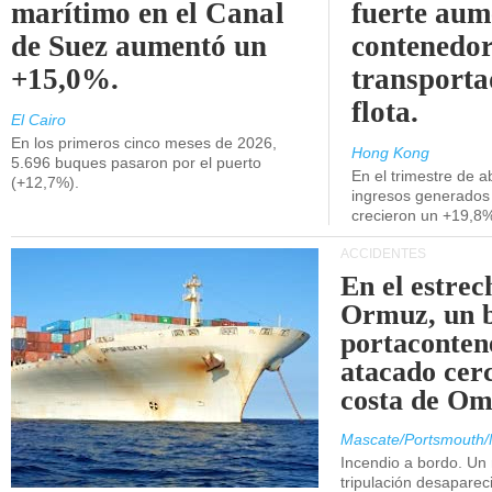
marítimo en el Canal
fuerte aum
de Suez aumentó un
contenedor
+15,0%.
transporta
flota.
El Cairo
En los primeros cinco meses de 2026,
Hong Kong
5.696 buques pasaron por el puerto
En el trimestre de abr
(+12,7%).
ingresos generados 
crecieron un +19,8
ACCIDENTES
En el estrec
Ormuz, un 
portaconten
atacado cerc
costa de Om
Mascate/Portsmouth/
Incendio a bordo. Un
tripulación desaparec