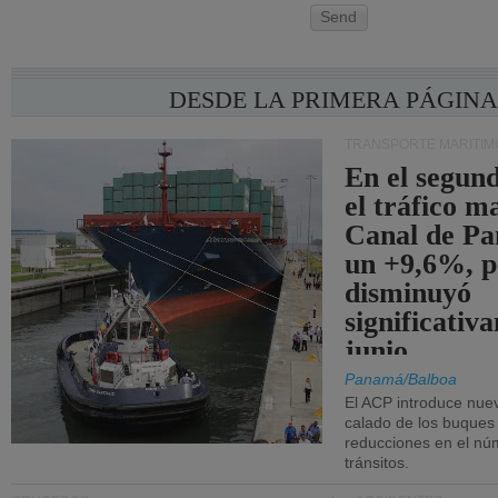
Send
DESDE LA PRIMERA PÁGIN
TRANSPORTE MARÍTIM
En el segund
el tráfico m
Canal de Pa
un +9,6%, p
disminuyó
significativ
junio.
Panamá/Balboa
El ACP introduce nuev
calado de los buques
reducciones en el nú
tránsitos.