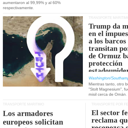
aumentaron al 99,99% y al 60%
respectivamente.
TRANSPORTE MARÍTIM
Trump da m
en el impue
a los barcos
transitan po
de Ormuz b
protección
estadounide
Washington/Southam
Mientras tanto, otro b
"Stolt Magnesium", f
misil cerca de Omán.
TRANSPORTE MARÍTIMO
TRANSPORTE POR F
El sector f
Los armadores
reclama qu
europeos solicitan
reconozca 