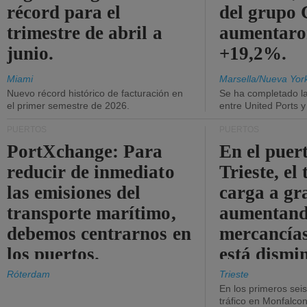
récord para el
del grup
trimestre de abril a
aumentaro
junio.
+19,2%.
Miami
Marsella/Nueva Yor
Nuevo récord histórico de facturación en
Se ha completado l
el primer semestre de 2026.
entre United Ports 
PUERTOS
PUERTOS
PortXchange: Para
En el puer
reducir de inmediato
Trieste, el 
las emisiones del
carga a gr
transporte marítimo,
aumentando
debemos centrarnos en
mercancías
los puertos.
está dismi
Róterdam
Trieste
En los primeros sei
tráfico en Monfalco