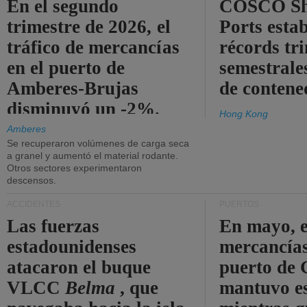
En el segundo
COSCO Sh
trimestre de 2026, el
Ports esta
tráfico de mercancías
récords tr
en el puerto de
semestrales
Amberes-Brujas
de contene
disminuyó un -2%.
Hong Kong
Amberes
Se recuperaron volúmenes de carga seca
a granel y aumentó el material rodante.
Otros sectores experimentaron
descensos.
ACCIDENTES
PUERTOS
Las fuerzas
En mayo, e
estadounidenses
mercancías
atacaron el buque
puerto de 
VLCC
Belma
, que
mantuvo es