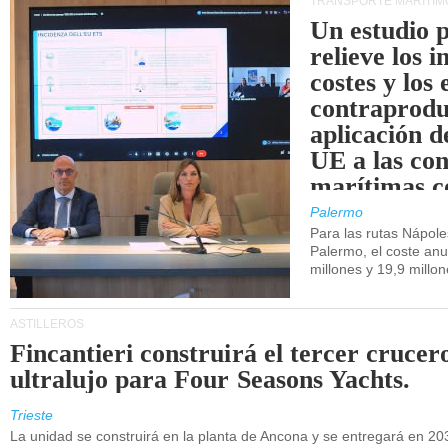
TRANSPORTE MARÍTIM
Un estudio 
relieve los 
costes y los 
contraprodu
aplicación 
UE a las co
marítimas co
de Sicilia.
Palermo
Para las rutas Nápol
Palermo, el coste anu
millones y 19,9 millo
ASTILLEROS
Fincantieri construirá el tercer crucer
ultralujo para Four Seasons Yachts.
Trieste
La unidad se construirá en la planta de Ancona y se entregará en 20