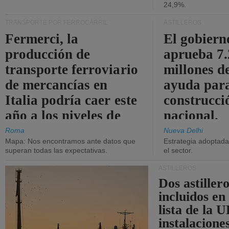
24,9%.
TRANSPORTE POR FERROCARRIL
ASTILLEROS
Fermerci, la
El gobiern
producción de
aprueba 7
transporte ferroviario
millones d
de mercancías en
ayuda para
Italia podría caer este
construcci
año a los niveles de
nacional.
2015.
Roma
Nueva Delhi
Mapa: Nos encontramos ante datos que
Estrategia adoptada 
superan todas las expectativas.
el sector.
ASTILLEROS
Dos astillero
incluidos en
lista de la 
instalacione