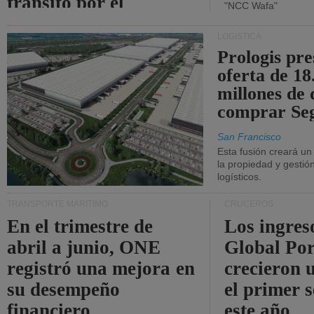
tránsito por el
"NCC Wafa"
estrecho de Ormuz.
LOGÍSTICA
Prologis pr
oferta de 18
millones de 
comprar Se
San Francisco
Esta fusión creará u
la propiedad y gestió
logísticos.
TRANSPORTE MARÍTIMO
CRUCEROS
En el trimestre de
Los ingres
abril a junio, ONE
Global Por
registró una mejora en
crecieron 
su desempeño
el primer 
financiero.
este año.