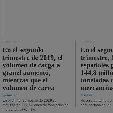
PUERTOS
PUERTOS
En el segundo
En el segu
trimestre de 2019, el
trimestre, 
volumen de carga a
españoles 
granel aumentó,
144,8 mill
mientras que el
toneladas 
volumen de carga
mercancías
general disminuyó.
Róterdam
Madrid
En el primer semestre de 2026 se
Récord para mercan
movilizaron 212 millones de toneladas de
convencionales (en
mercancías (+0,4%).