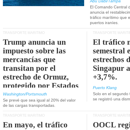
Abu Dabi/Tampa
El Comando Central 
anuncia el restableci
tráfico marítimo que e
puertos iraníes.
TRANSPORTE MARÍTIMO
TRANSPORTE MARÍT
Trump anuncia un
El tráfico
impuesto sobre las
semestral e
mercancías que
estrechos 
transitan por el
Singapur 
estrecho de Ormuz,
+3,7%.
protegido por Estados
Puerto Klang
Unidos.
Solo en el segundo 
Washington/Portsmouth
se registró una dism
Se prevé que sea igual al 20% del valor
de las cargas transportadas.
TRANSPORTE MARÍTIMO
TRANSPORTE MARÍT
En mayo, el tráfico
OOCL regi