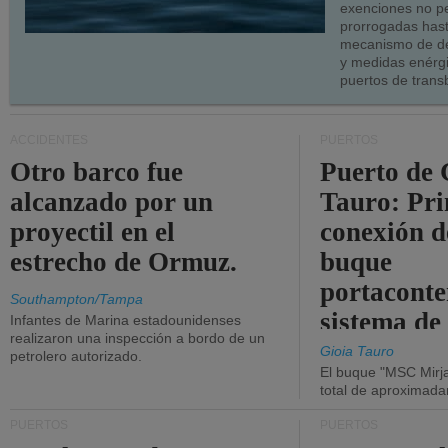
exenciones no p
prorrogadas has
mecanismo de de
y medidas enérgi
puertos de trans
ACCIDENTES
PUERTOS
Otro barco fue
Puerto de 
alcanzado por un
Tauro: Pr
proyectil en el
conexión d
estrecho de Ormuz.
buque
portaconte
Southampton/Tampa
sistema de
Infantes de Marina estadounidenses
realizaron una inspección a bordo de un
la red eléc
Gioia Tauro
petrolero autorizado.
El buque "MSC Mirja
total de aproximad
PUERTOS
PUERTOS