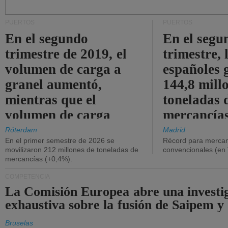
PUERTOS
PUERTOS
En el segundo
En el segu
trimestre de 2019, el
trimestre, 
volumen de carga a
españoles 
granel aumentó,
144,8 mill
mientras que el
toneladas 
volumen de carga
mercancías
general disminuyó.
Róterdam
Madrid
En el primer semestre de 2026 se
Récord para mercan
movilizaron 212 millones de toneladas de
convencionales (en
mercancías (+0,4%).
COMPETENCIA
La Comisión Europea abre una investi
exhaustiva sobre la fusión de Saipem y
Bruselas