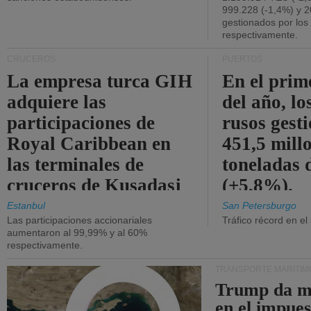
999.228 (-1,4%) y 2
gestionados por los
respectivamente.
CRUCEROS
PUERTOS
La empresa turca GIH
En el prim
adquiere las
del año, lo
participaciones de
rusos gest
Royal Caribbean en
451,5 mill
las terminales de
toneladas 
cruceros de Kusadasi
(+5,8%).
y Lisboa.
Estanbul
San Petersburgo
Las participaciones accionariales
Tráfico récord en el
aumentaron al 99,99% y al 60%
respectivamente.
TRANSPORTE MARÍTIM
Trump da m
en el impue