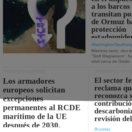
a los barcos
transitan po
de Ormuz b
protección
estadounide
Washington/Southam
Mientras tanto, otro b
"Stolt Magnesium", f
misil cerca de Omán.
TRANSPORTE MARÍTIMO
TRANSPORTE POR F
El sector f
Los armadores
reclama qu
europeos solicitan
reconozca 
excepciones
contribució
permanentes al RCDE
descarboniz
marítimo de la UE
revisión d
después de 2030.
Bruselas