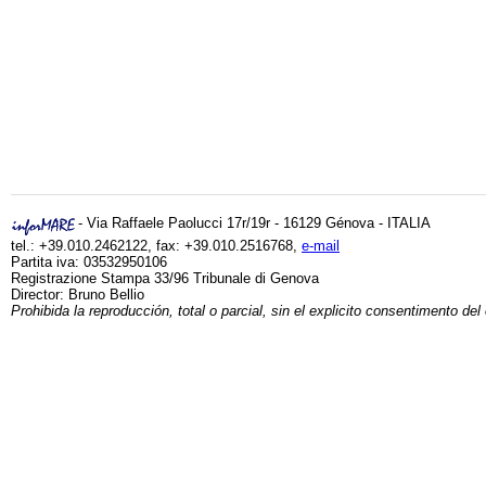
- Via Raffaele Paolucci 17r/19r - 16129 Génova - ITALIA
tel.: +39.010.2462122, fax: +39.010.2516768,
e-mail
Partita iva: 03532950106
Registrazione Stampa 33/96 Tribunale di Genova
Director: Bruno Bellio
Prohibida la reproducción, total o parcial, sin el explicito consentimento del 