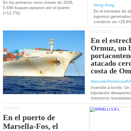
En los primeros cinco meses de 2026,
Hong Kong
5.696 buques pasaron por el puerto
En el trimestre de abr
(+12,7%).
ingresos generados 
crecieron un +19,8
ACCIDENTES
En el estrec
Ormuz, un 
portaconten
atacado cerc
costa de Om
Mascate/Portsmouth/
Incendio a bordo. Un
tripulación desaparec
marineros rescatados
PUERTOS
En el puerto de
Marsella-Fos, el