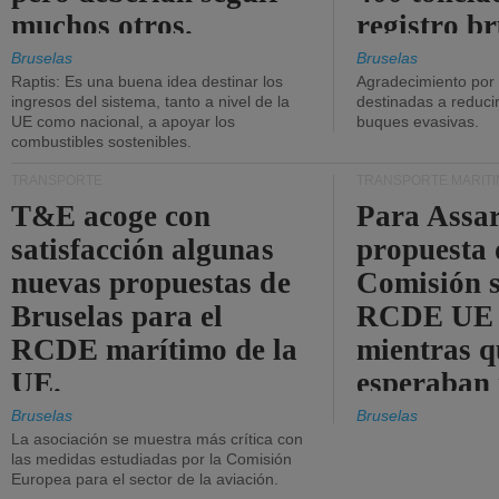
muchos otros.
registro br
Bruselas
Bruselas
Raptis: Es una buena idea destinar los
Agradecimiento por
ingresos del sistema, tanto a nivel de la
destinadas a reducir
UE como nacional, a apoyar los
buques evasivas.
combustibles sostenibles.
TRANSPORTE
TRANSPORTE MARÍT
T&E acoge con
Para Assar
satisfacción algunas
propuesta 
nuevas propuestas de
Comisión s
Bruselas para el
RCDE UE e
RCDE marítimo de la
mientras q
UE.
esperaban
más audac
Bruselas
Bruselas
La asociación se muestra más crítica con
las medidas estudiadas por la Comisión
Europea para el sector de la aviación.