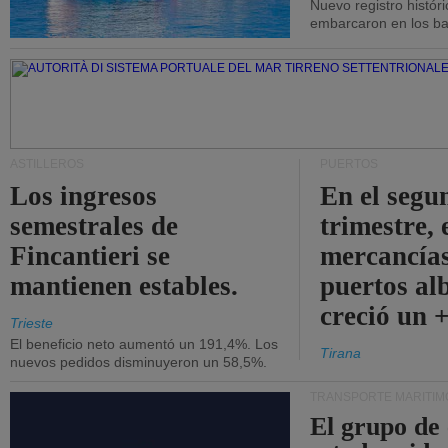
Nuevo registro histór
embarcaron en los bar
ASTILLEROS
PUERTOS
Los ingresos
En el segu
semestrales de
trimestre, 
Fincantieri se
mercancías
mantienen estables.
puertos al
creció un 
Trieste
El beneficio neto aumentó un 191,4%. Los
Tirana
nuevos pedidos disminuyeron un 58,5%.
TRANSPORTE MARÍTIM
El grupo de