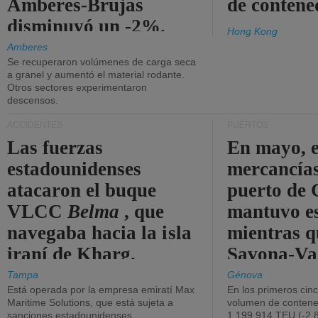
Amberes-Brujas
de contene
disminuyó un -2%.
Hong Kong
Amberes
Se recuperaron volúmenes de carga seca
a granel y aumentó el material rodante.
Otros sectores experimentaron
descensos.
ACCIDENTES
PUERTOS
Las fuerzas
En mayo, e
estadounidenses
mercancías
atacaron el buque
puerto de 
VLCC
Belma
, que
mantuvo es
navegaba hacia la isla
mientras q
iraní de Kharg.
Savona-Va
disminuyó
Tampa
Génova
Está operada por la empresa emiratí Max
En los primeros cin
Maritime Solutions, que está sujeta a
volumen de contene
sanciones estadounidenses.
1.199.914 TEU (-2,8