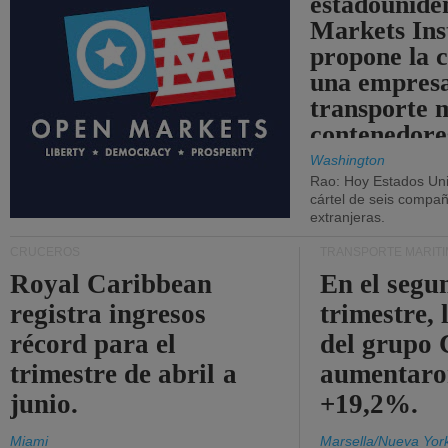
estadounide
Markets Ins
propone la 
una empresa
transporte 
contenedore
Washington
Rao: Hoy Estados Un
cártel de seis compañ
extranjeras.
CRUCEROS
TRANSPORTE MARÍT
Royal Caribbean
En el segu
registra ingresos
trimestre, 
récord para el
del grup
trimestre de abril a
aumentaro
junio.
+19,2%.
Miami
Marsella/Nueva Yor