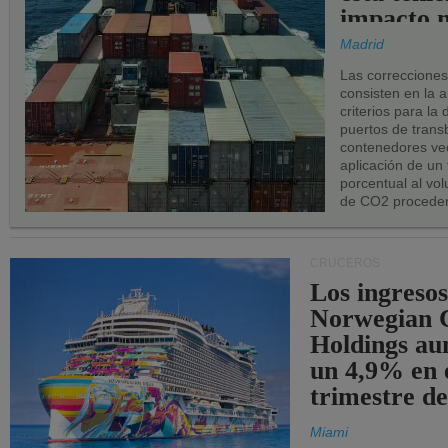
impacto n
los puerto
Madrid
UE.
Las correccione
consisten en la a
criterios para la
puertos de trans
contenedores vec
aplicación de un
porcentual al vo
de CO2 proceden
CRUCEROS
Los ingresos
Norwegian C
Holdings a
un 4,9% en 
trimestre de
Miami