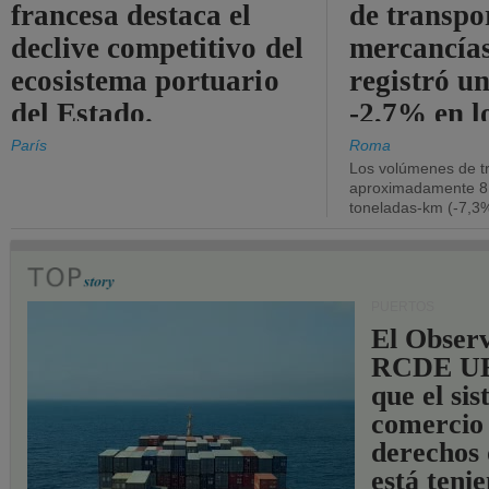
francesa destaca el
de transpo
declive competitivo del
mercancía
ecosistema portuario
registró un
del Estado.
-2,7% en l
operativos
París
Roma
Los volúmenes de tr
aproximadamente 8.
toneladas-km (-7,3%
PUERTOS
El Observ
RCDE UE
que el si
comercio
derechos 
está teni