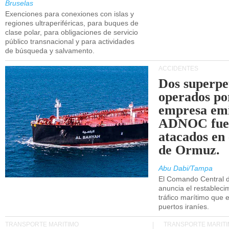
Bruselas
Exenciones para conexiones con islas y
regiones ultraperiféricas, para buques de
clase polar, para obligaciones de servicio
público transnacional y para actividades
de búsqueda y salvamento.
ACCIDENTES
Dos superpe
operados po
empresa emi
ADNOC fue
atacados en 
de Ormuz.
Abu Dabi/Tampa
El Comando Central 
anuncia el restableci
tráfico marítimo que e
puertos iraníes.
TRANSPORTE MARÍTIMO
TRANSPORTE MARÍT