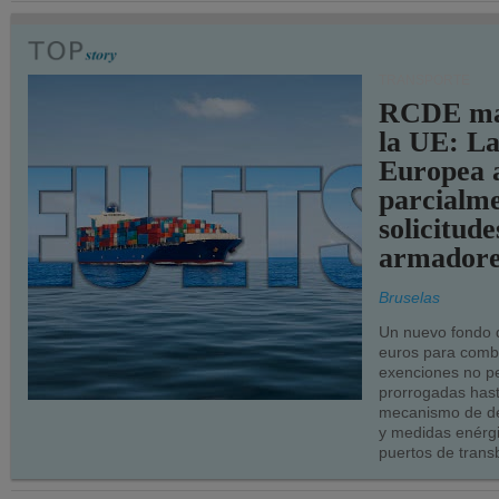
TRANSPORTE
RCDE ma
la UE: L
Europea 
parcialme
solicitude
armadore
Bruselas
Un nuevo fondo 
euros para combu
exenciones no p
prorrogadas has
mecanismo de de
y medidas enérgi
puertos de trans