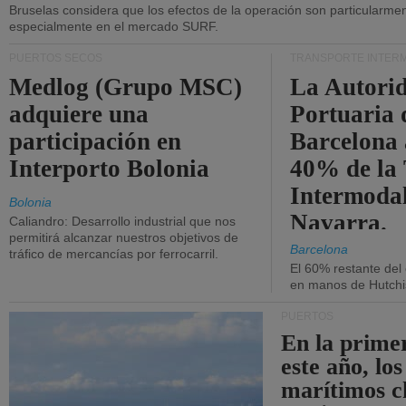
Bruselas considera que los efectos de la operación son particularment
especialmente en el mercado SURF.
PUERTOS SECOS
TRANSPORTE INTER
Medlog (Grupo MSC)
La Autori
adquiere una
Portuaria 
participación en
Barcelona 
Interporto Bolonia
40% de la
Intermodal
Bolonia
Navarra.
Caliandro: Desarrollo industrial que nos
permitirá alcanzar nuestros objetivos de
Barcelona
tráfico de mercancías por ferrocarril.
El 60% restante del
en manos de Hutchi
PUERTOS
En la prime
este año, lo
marítimos c