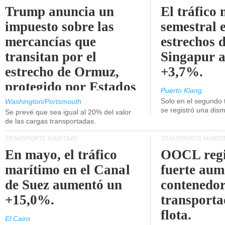
Trump anuncia un
El tráfico
impuesto sobre las
semestral e
mercancías que
estrechos 
transitan por el
Singapur 
estrecho de Ormuz,
+3,7%.
protegido por Estados
Puerto Klang
Unidos.
Solo en el segundo 
Washington/Portsmouth
se registró una dism
Se prevé que sea igual al 20% del valor
de las cargas transportadas.
TRANSPORTE MARÍTIMO
TRANSPORTE MARÍT
En mayo, el tráfico
OOCL regi
marítimo en el Canal
fuerte aum
de Suez aumentó un
contenedor
+15,0%.
transporta
flota.
El Cairo