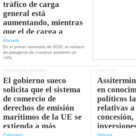
tráfico de carga
general está
aumentando, mientras
que el de carga a
granel está
Marsella
En el primer semestre de 2026, el número
disminuyendo.
de pasajeros de cruceros aumentó un
+5%.
TRANSPORTE MARÍTIMO
PUERTOS
El gobierno sueco
Assitermin
solicita que el sistema
en conocim
de comercio de
políticos l
derechos de emisión
relativas a
marítimos de la UE se
concesión, 
extienda a más
inversiones
buques.
intermodal
Estocolmo
Génova