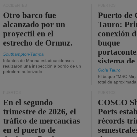
ACCIDENTES
PUERTOS
Otro barco fue
Puerto de 
alcanzado por un
Tauro: Pr
proyectil en el
conexión d
estrecho de Ormuz.
buque
portaconte
Southampton/Tampa
sistema de
Infantes de Marina estadounidenses
realizaron una inspección a bordo de un
la red eléc
Gioia Tauro
petrolero autorizado.
El buque "MSC Mirja
total de aproximad
PUERTOS
PUERTOS
En el segundo
COSCO Sh
trimestre de 2026, el
Ports esta
tráfico de mercancías
récords tr
en el puerto de
semestrales