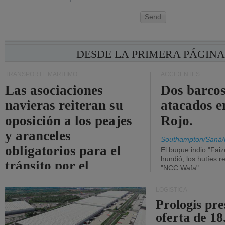
Send
DESDE LA PRIMERA PÁGIN
TRANSPORTE MARÍTIMO
ACCIDENTES
Las asociaciones
Dos barcos
navieras reiteran su
atacados e
oposición a los peajes
Rojo.
y aranceles
Southampton/Saná/
obligatorios para el
El buque indio "Fai
hundió, los hutíes re
tránsito por el
"NCC Wafa"
estrecho de Ormuz.
LOGÍSTICA
Prologis pr
oferta de 18