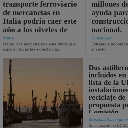
transporte ferroviario
millones d
de mercancías en
ayuda para
Italia podría caer este
construcci
año a los niveles de
nacional.
2015.
Roma
Nueva Delhi
Mapa: Nos encontramos ante datos que
Estrategia adoptada 
superan todas las expectativas.
el sector.
ASTILLEROS
Dos astillero
incluidos en
lista de la 
instalacione
reciclaje de
propuesta p
Comisión.
Bruselas/Washington
Satisfacción de ECSA