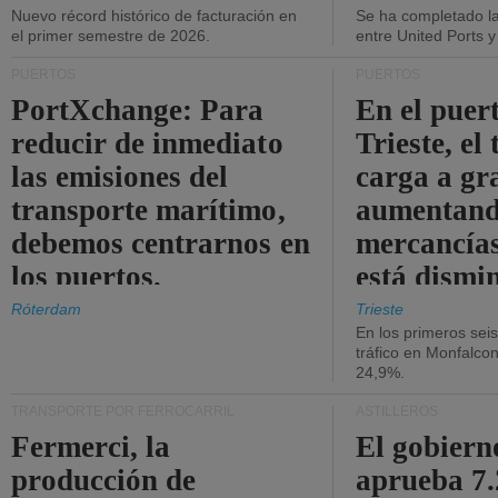
Nuevo récord histórico de facturación en
Se ha completado l
el primer semestre de 2026.
entre United Ports 
PUERTOS
PUERTOS
PortXchange: Para
En el puer
reducir de inmediato
Trieste, el 
las emisiones del
carga a gr
transporte marítimo,
aumentando
debemos centrarnos en
mercancías
los puertos.
está dismi
Róterdam
Trieste
En los primeros sei
tráfico en Monfalco
24,9%.
TRANSPORTE POR FERROCARRIL
ASTILLEROS
Fermerci, la
El gobiern
producción de
aprueba 7