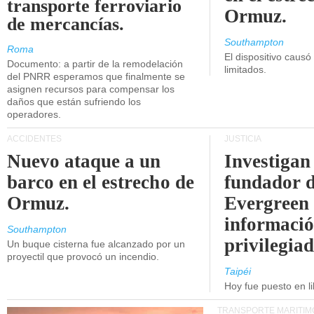
transporte ferroviario
Ormuz.
de mercancías.
Southampton
Roma
El dispositivo causó
Documento: a partir de la remodelación
limitados.
del PNRR esperamos que finalmente se
asignen recursos para compensar los
daños que están sufriendo los
operadores.
ACCIDENTES
JUSTICIA
Nuevo ataque a un
Investigan 
barco en el estrecho de
fundador 
Ormuz.
Evergreen 
informaci
Southampton
privilegiad
Un buque cisterna fue alcanzado por un
proyectil que provocó un incendio.
Taipéi
Hoy fue puesto en li
TRANSPORTE MARÍTIM