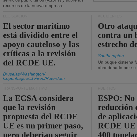
servicios publicitarios (AdSPs) y sobre los
recursos de la nueva empresa.
LEGISLACIÓN
ACCIDENTES
El sector marítimo
Otro ataq
está dividido entre el
contra un 
apoyo cauteloso y las
estrecho d
críticas a la revisión
Southampton
del RCDE UE.
Un buque cisterna f
abandonado por su t
Bruselas/Washington/
Copenhague/El Pireo/Róterdam
TRANSPORTE MARÍTIMO
PUERTOS
La ECSA considera
ESPO: No 
que la revisión
reducción 
propuesta del RCDE
de aplicaci
UE es un primer paso,
RCDE UE d
pero deberían seguir
400 tonela