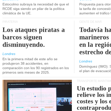
Estocolmo subraya la necesidad de que el
Propuesta para oto
RCDE siga siendo un pilar de la política
la tarifa de concesi
climática de la UE.
aumenten el tráfico f
PIRATERÍA
GENTE DE MAR
Los ataques piratas a
Todavía ha
barcos siguen
marineros
disminuyendo.
en la regió
estrecho d
Londres
En la primera mitad de este año se
Londres
produjeron 38 accidentes, en
Domínguez (IMO): S
comparación con los 90 registrados en los
el plan de evacuac
primeros seis meses de 2025.
TRANSPORTE MARÍTIM
Un estudio 
relieve los 
costes y los 
contraprodu