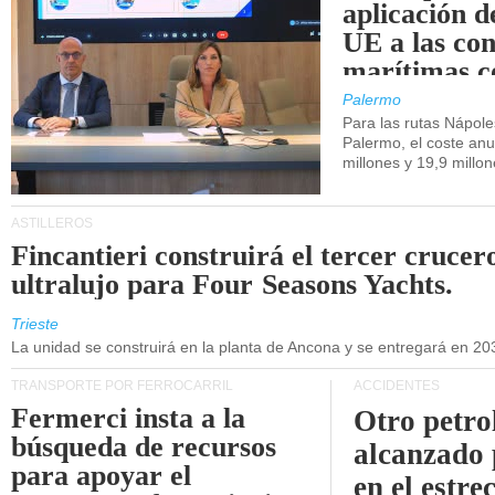
aplicación 
UE a las co
marítimas co
de Sicilia.
Palermo
Para las rutas Nápol
Palermo, el coste anu
millones y 19,9 millo
ASTILLEROS
Fincantieri construirá el tercer crucer
ultralujo para Four Seasons Yachts.
Trieste
La unidad se construirá en la planta de Ancona y se entregará en 20
TRANSPORTE POR FERROCARRIL
ACCIDENTES
Fermerci insta a la
Otro petro
búsqueda de recursos
alcanzado 
para apoyar el
en el estre