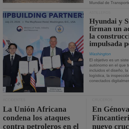
Mundial de Transport
ASTILLEROS
Hyundai y 
firman un a
la construcc
impulsada p
Washington
El objetivo es un sist
autónomo en el que t
incluidos el diseño, la
logística, la inspecci
conectados digitalme
ACCIDENTES
CRUCEROS
La Unión Africana
En Génova
condena los ataques
Fincantieri
contra petroleros en el
nuevo cru