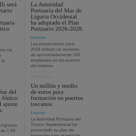
li será
La Autoridad
tario
Portuaria del Mar de
Liguria Occidental
tuaria
ha adoptado el Plan
tico
Portuario 2026-2028.
Génova
Las proyecciones para
2028 indican un aumento
ión ha
de aproximadamente 150
e
empleados en los puertos
 la
del sistema.
FORMACIÓN
Un millón y medio
Sur del
de euros para
 Jónico
formación en puertos
l ajuste
toscanos.
o.
Livorno
La Autoridad Portuaria del
Tirreno Septentrional ha
 ingresos
presentado su plan de
 de 1,69
formación para el periodo