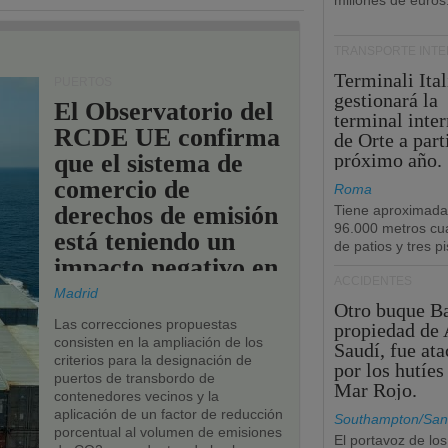
millones de euros
TRANSPORTE INT
Terminali Ital
PUERTOS
gestionará la
El Observatorio del
terminal inte
RCDE UE confirma
de Orte a part
que el sistema de
próximo año.
comercio de
Roma
derechos de emisión
Tiene aproximad
96.000 metros cu
está teniendo un
de patios y tres pi
impacto negativo en
ACCIDENTES
los puertos de la
Madrid
Otro buque Ba
UE.
Las correcciones propuestas
propiedad de 
consisten en la ampliación de los
Saudí, fue at
criterios para la designación de
por los hutíes
puertos de transbordo de
Mar Rojo.
contenedores vecinos y la
aplicación de un factor de reducción
Southampton/San
porcentual al volumen de emisiones
El portavoz de los