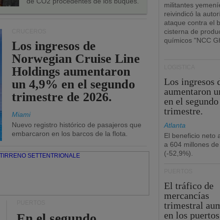
de CO2 procedentes de los buques.
militantes yemení
reivindicó la autor
ataque contra el 
cisterna de produ
CRUCEROS
químicos "NCC Gh
Los ingresos de
Norwegian Cruise Line
LOGÍSTICA
Holdings aumentaron
Los ingresos
un 4,9% en el segundo
aumentaron u
trimestre de 2026.
en el segundo
trimestre.
Miami
Nuevo registro histórico de pasajeros que
Atlanta
embarcaron en los barcos de la flota.
El beneficio neto
a 604 millones de
(-52,9%).
PUERTOS
El tráfico de
mercancías
PUERTOS
trimestral au
en los puertos
En el segundo