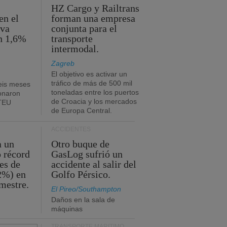
HZ Cargo y Railtrans
en el
forman una empresa
eva
conjunta para el
n 1,6%
transporte
intermodal.
Zagreb
El objetivo es activar un
tráfico de más de 500 mil
eis meses
toneladas entre los puertos
onaron
de Croacia y los mercados
 TEU
de Europa Central.
ACCIDENTES
a un
Otro buque de
o récord
GasLog sufrió un
es de
accidente al salir del
2%) en
Golfo Pérsico.
imestre.
El Pireo/Southampton
Daños en la sala de
máquinas
TRANSPORTE MARÍTIMO