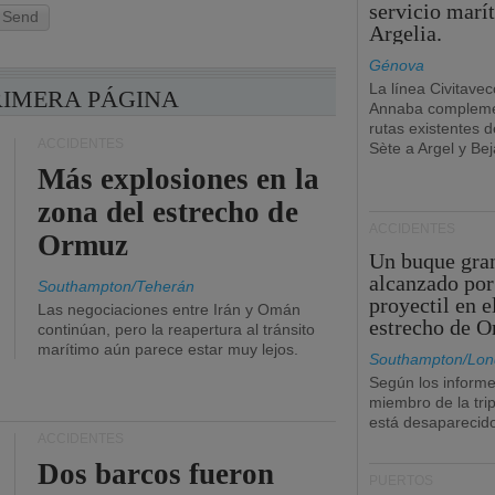
servicio marí
Send
Argelia.
Génova
La línea Civitavec
RIMERA PÁGINA
Annaba compleme
rutas existentes 
ACCIDENTES
Sète a Argel y Bej
Más explosiones en la
zona del estrecho de
ACCIDENTES
Ormuz
Un buque gra
alcanzado por
Southampton/Teherán
proyectil en e
Las negociaciones entre Irán y Omán
estrecho de 
continúan, pero la reapertura al tránsito
marítimo aún parece estar muy lejos.
Southampton/Lon
Según los informe
miembro de la tri
está desaparecid
ACCIDENTES
Dos barcos fueron
PUERTOS