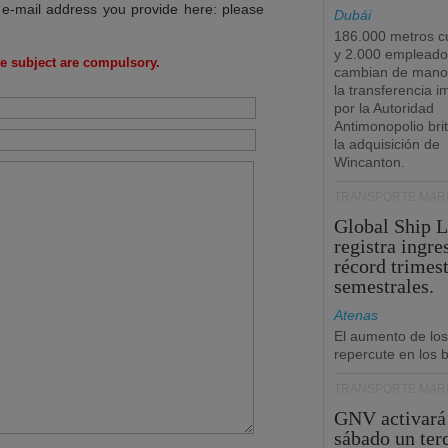
 e-mail address you provide here: please
Dubái
186.000 metros c
y 2.000 empleado
e subject are compulsory.
cambian de manos
la transferencia 
por la Autoridad
Antimonopolio bri
la adquisición de
Wincanton.
TRANSPORTE MARÍ
Global Ship 
registra ingre
récord trimest
semestrales.
Atenas
El aumento de los
repercute en los b
TRANSPORTE MARÍ
GNV activará
sábado un ter