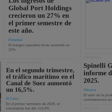
Los ingresos de
Global Port Holdings
crecieron un 27% en
el primer semestre de
este año.
Estanbul
El margen operativo bruto aumentó un
22%.
EMPRESAS
TRANSPORTE MARÍTIMO
Spinelli 
En el segundo trimestre,
informe d
el tráfico marítimo en el
2025.
Canal de Suez aumentó
un 16,5%.
Génova
El valor de la pr
El Cairo
contrataciones a
En el primer semestre de 2026, el
crecimiento fue del +14,0%.
PUERTOS