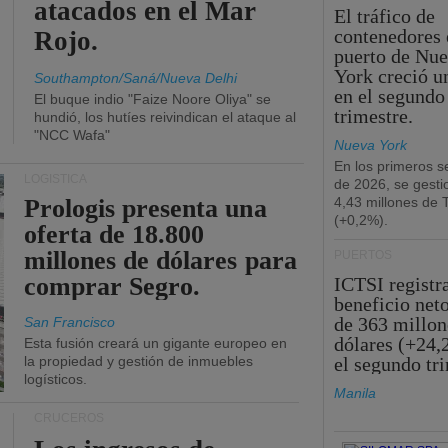
atacados en el Mar
El tráfico de
contenedores 
Rojo.
puerto de Nu
York creció u
Southampton/Saná/Nueva Delhi
en el segundo
El buque indio "Faize Noore Oliya" se
trimestre.
hundió, los hutíes reivindican el ataque al
"NCC Wafa"
Nueva York
En los primeros s
LOGÍSTICA
de 2026, se gesti
Prologis presenta una
4,43 millones de
(+0,2%).
oferta de 18.800
millones de dólares para
PUERTOS
comprar Segro.
ICTSI registr
beneficio net
de 363 millon
San Francisco
dólares (+24,
Esta fusión creará un gigante europeo en
la propiedad y gestión de inmuebles
el segundo tr
logísticos.
Manila
CRUCEROS