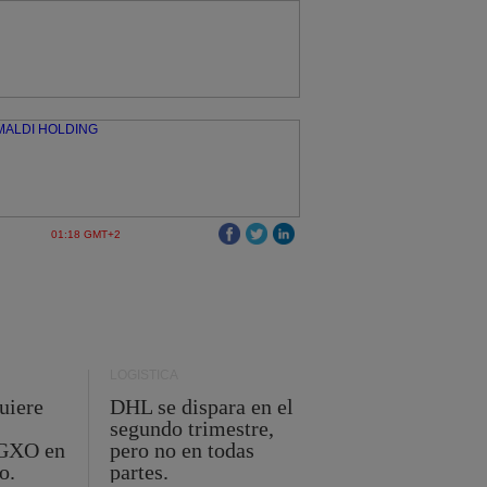
01:18 GMT+2
LOGÍSTICA
uiere
DHL se dispara en el
segundo trimestre,
 GXO en
pero no en todas
o.
partes.