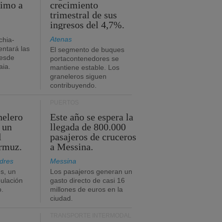
timo a
crecimiento
trimestral de sus
ingresos del 4,7%.
Atenas
chia-
ntará las
El segmento de buques
desde
portacontenedores se
aia.
mantiene estable. Los
graneleros siguen
contribuyendo.
PUERTOS
nelero
Este año se espera la
 un
llegada de 800.000
l
pasajeros de cruceros
Ormuz.
a Messina.
dres
Messina
s, un
Los pasajeros generan un
pulación
gasto directo de casi 16
o.
millones de euros en la
ciudad.
TRANSPORTE INTERMODAL