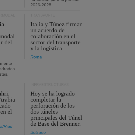
.
2026-2028.
ERMODAL
TRANSPORTE
ia
Italia y Túnez firman
un acuerdo de
rmodal
colaboración en el
ir del
sector del transporte
y la logística.
Roma
amente
adrados
stas.
INFRAESTRUCTURAS
hri,
Hoy se ha logrado
Arabia
completar la
acado
perforación de los
 en el
dos túneles
principales del Túnel
de Base del Brenner.
á/Riad
Bolzano