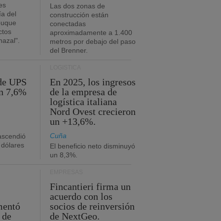
es
Las dos zonas de
ía del
construcción están
buque
conectadas
ctos
aproximadamente a 1.400
azal".
metros por debajo del paso
del Brenner.
LOGÍSTICA
 de UPS
En 2025, los ingresos
n 7,6%
de la empresa de
logística italiana
Nord Ovest crecieron
un +13,6%.
Cuña
 ascendió
 dólares
El beneficio neto disminuyó
un 8,3%.
EMPRESAS
Fincantieri firma un
acuerdo con los
mentó
socios de reinversión
 de
de NextGeo.