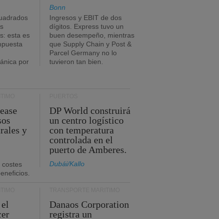
Bonn
uadrados
Ingresos y EBIT de dos
s
dígitos. Express tuvo un
: esta es
buen desempeño, mientras
impuesta
que Supply Chain y Post &
Parcel Germany no lo
tánica por
tuvieron tan bien.
TIMO
PUERTOS
Lease
DP World construirá
sos
un centro logístico
rales y
con temperatura
controlada en el
puerto de Amberes.
Dubái/Kallo
 costes
eneficios.
TIMO
TRANSPORTE MARÍTIMO
 el
Danaos Corporation
cer
registra un