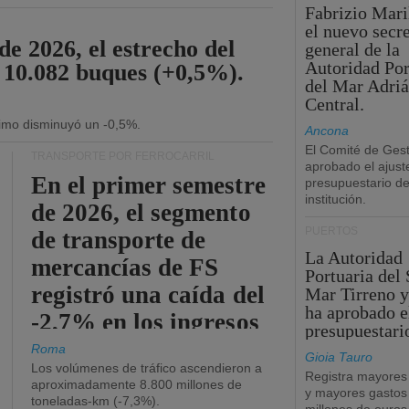
Fabrizio Maril
el nuevo secre
de 2026, el estrecho del
general de la
Autoridad Por
 10.082 buques (+0,5%).
del Mar Adriá
Central.
ítimo disminuyó un -0,5%.
Ancona
El Comité de Gest
TRANSPORTE POR FERROCARRIL
aprobado el ajust
En el primer semestre
presupuestario de
institución.
de 2026, el segmento
PUERTOS
de transporte de
La Autoridad
mercancías de FS
Portuaria del 
registró una caída del
Mar Tirreno y
ha aprobado e
-2,7% en los ingresos
presupuestari
operativos.
Roma
Gioia Tauro
Los volúmenes de tráfico ascendieron a
Registra mayores
aproximadamente 8.800 millones de
y mayores gastos
toneladas-km (-7,3%).