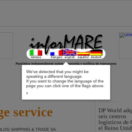
Periódico independiente sobre economía y política de transporte
We've detected that you might be
speaking a different language.
If you want to change the language of the
page you can click one of the flags above.
x
LOGÍSTICA
e service
DP World adq
seis centros
logísticos de
el Reino Unid
LOG SHIPPING & TRADE SA
.