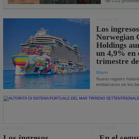
de CO2 proceden
CRUCEROS
Los ingresos
Norwegian C
Holdings a
un 4,9% en 
trimestre de
Miami
Nuevo registro histór
embarcaron en los bar
ASTILLEROS
PUERTOS
Los ingresos
En el segu