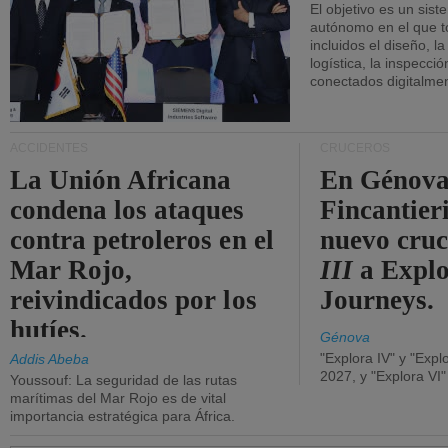
El objetivo es un sist
autónomo en el que t
incluidos el diseño, la
logística, la inspecci
conectados digitalme
ACCIDENTES
CRUCEROS
La Unión Africana
En Génova
condena los ataques
Fincantieri
contra petroleros en el
nuevo cru
Mar Rojo,
III
a Expl
reivindicados por los
Journeys.
hutíes.
Génova
"Explora IV" y "Expl
Addis Abeba
2027, y "Explora VI
Youssouf: La seguridad de las rutas
marítimas del Mar Rojo es de vital
importancia estratégica para África.