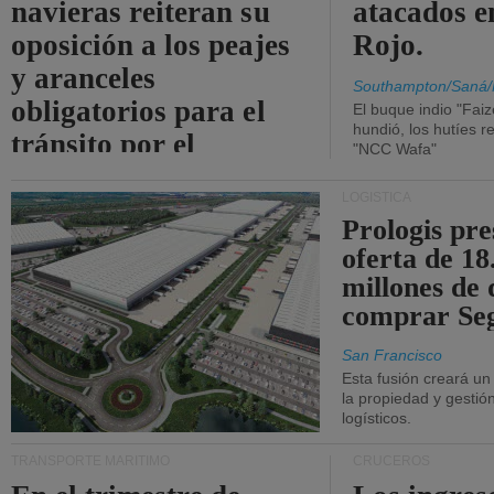
navieras reiteran su
atacados e
oposición a los peajes
Rojo.
y aranceles
Southampton/Saná/
obligatorios para el
El buque indio "Fai
hundió, los hutíes re
tránsito por el
"NCC Wafa"
estrecho de Ormuz.
LOGÍSTICA
Prologis pr
oferta de 18
millones de 
comprar Se
San Francisco
Esta fusión creará u
la propiedad y gestió
logísticos.
TRANSPORTE MARÍTIMO
CRUCEROS