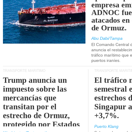
empresa emi
ADNOC fue
atacados en 
de Ormuz.
Abu Dabi/Tampa
El Comando Central 
anuncia el restableci
tráfico marítimo que e
puertos iraníes.
TRANSPORTE MARÍTIMO
TRANSPORTE MARÍT
Trump anuncia un
El tráfico
impuesto sobre las
semestral e
mercancías que
estrechos 
transitan por el
Singapur 
estrecho de Ormuz,
+3,7%.
protegido por Estados
Puerto Klang