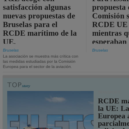
satisfacción algunas
propuesta 
nuevas propuestas de
Comisión s
Bruselas para el
RCDE UE e
RCDE marítimo de la
mientras q
UE.
esperaban
más audac
Bruselas
Bruselas
La asociación se muestra más crítica con
las medidas estudiadas por la Comisión
Europea para el sector de la aviación.
TRANSPORTE
RCDE ma
la UE: L
Europea 
parcialme