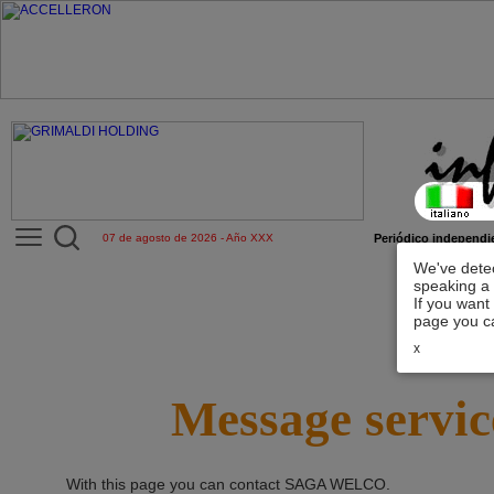
07 de agosto de 2026 - Año XXX
Periódico independie
We've detec
speaking a 
If you want
page you ca
x
Message servic
With this page you can contact
SAGA WELCO
.