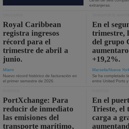
cártel de seis compañ
extranjeras.
CRUCEROS
TRANSPORTE MARÍT
Royal Caribbean
En el segu
registra ingresos
trimestre, 
récord para el
del grup
trimestre de abril a
aumentaro
junio.
+19,2%.
Miami
Marsella/Nueva Yor
Nuevo récord histórico de facturación en
Se ha completado l
el primer semestre de 2026.
entre United Ports 
PUERTOS
PUERTOS
PortXchange: Para
En el puer
reducir de inmediato
Trieste, el 
las emisiones del
carga a gr
transporte marítimo,
aumentando