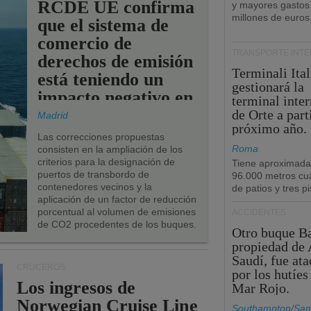
RCDE UE confirma
y mayores gastos
millones de euros
que el sistema de
comercio de
TRANSPORTE INT
derechos de emisión
Terminali Ital
está teniendo un
gestionará la
impacto negativo en
terminal inte
los puertos de la
de Orte a part
Madrid
próximo año.
UE.
Las correcciones propuestas
Roma
consisten en la ampliación de los
criterios para la designación de
Tiene aproximad
puertos de transbordo de
96.000 metros cu
contenedores vecinos y la
de patios y tres pi
aplicación de un factor de reducción
porcentual al volumen de emisiones
ACCIDENTES
de CO2 procedentes de los buques.
Otro buque Ba
propiedad de 
Saudí, fue at
CRUCEROS
por los hutíes
Los ingresos de
Mar Rojo.
Norwegian Cruise Line
Southampton/San