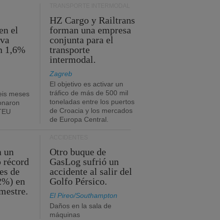
TRANSPORTE INTERMODAL
HZ Cargo y Railtrans
en el
forman una empresa
eva
conjunta para el
n 1,6%
transporte
intermodal.
Zagreb
El objetivo es activar un
tráfico de más de 500 mil
eis meses
toneladas entre los puertos
onaron
de Croacia y los mercados
 TEU
de Europa Central.
ACCIDENTES
a un
Otro buque de
o récord
GasLog sufrió un
es de
accidente al salir del
2%) en
Golfo Pérsico.
imestre.
El Pireo/Southampton
Daños en la sala de
máquinas