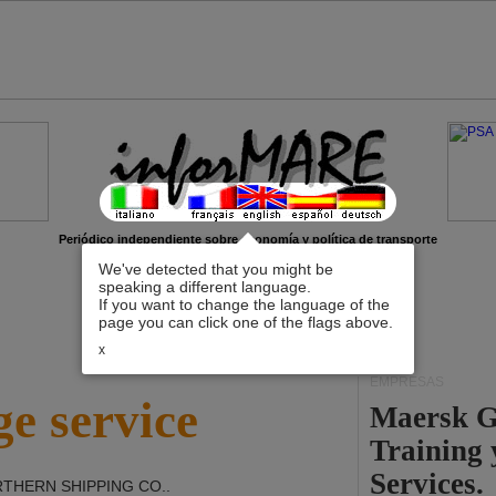
Periódico independiente sobre economía y política de transporte
We've detected that you might be
speaking a different language.
If you want to change the language of the
page you can click one of the flags above.
x
EMPRESAS
e service
Maersk G
Training
Services.
THERN SHIPPING CO.
.