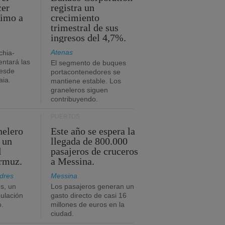
cer
registra un
timo a
crecimiento
trimestral de sus
ingresos del 4,7%.
Atenas
chia-
ntará las
El segmento de buques
desde
portacontenedores se
aia.
mantiene estable. Los
graneleros siguen
contribuyendo.
PUERTOS
nelero
Este año se espera la
 un
llegada de 800.000
l
pasajeros de cruceros
Ormuz.
a Messina.
dres
Messina
s, un
Los pasajeros generan un
pulación
gasto directo de casi 16
o.
millones de euros en la
ciudad.