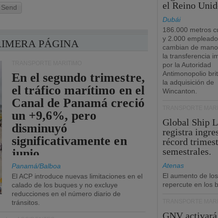
el Reino Unid
Send
Dubái
186.000 metros c
y 2.000 empleado
RIMERA PÁGINA
cambian de manos
la transferencia 
TRANSPORTE MARÍTIMO
por la Autoridad
Antimonopolio bri
En el segundo trimestre,
la adquisición de
el tráfico marítimo en el
Wincanton.
Canal de Panamá creció
TRANSPORTE MARÍ
un +9,6%, pero
Global Ship 
disminuyó
registra ingre
significativamente en
récord trimest
semestrales.
junio.
Atenas
Panamá/Balboa
El aumento de los
El ACP introduce nuevas limitaciones en el
repercute en los b
calado de los buques y no excluye
reducciones en el número diario de
TRANSPORTE MARÍ
tránsitos.
GNV activará