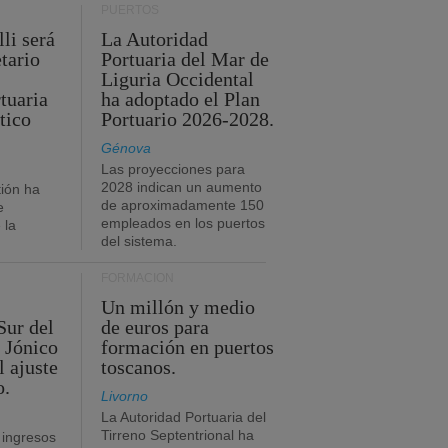
PUERTOS
li será
La Autoridad
tario
Portuaria del Mar de
Liguria Occidental
tuaria
ha adoptado el Plan
tico
Portuario 2026-2028.
Génova
Las proyecciones para
2028 indican un aumento
ión ha
de aproximadamente 150
e
empleados en los puertos
 la
del sistema.
FORMACIÓN
Un millón y medio
Sur del
de euros para
 Jónico
formación en puertos
l ajuste
toscanos.
o.
Livorno
La Autoridad Portuaria del
Tirreno Septentrional ha
 ingresos