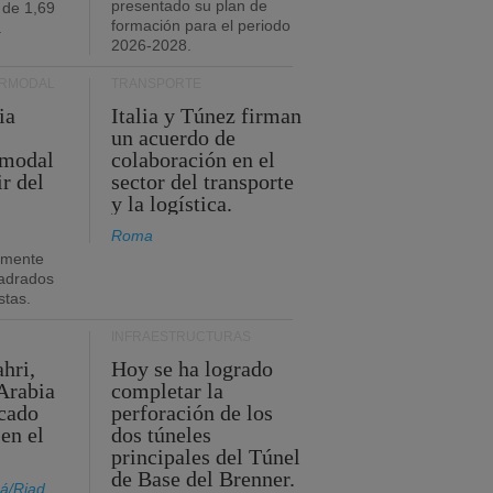
presentado su plan de
 de 1,69
formación para el periodo
.
2026-2028.
ERMODAL
TRANSPORTE
ia
Italia y Túnez firman
un acuerdo de
rmodal
colaboración en el
ir del
sector del transporte
y la logística.
Roma
amente
adrados
stas.
INFRAESTRUCTURAS
hri,
Hoy se ha logrado
Arabia
completar la
acado
perforación de los
 en el
dos túneles
principales del Túnel
de Base del Brenner.
á/Riad