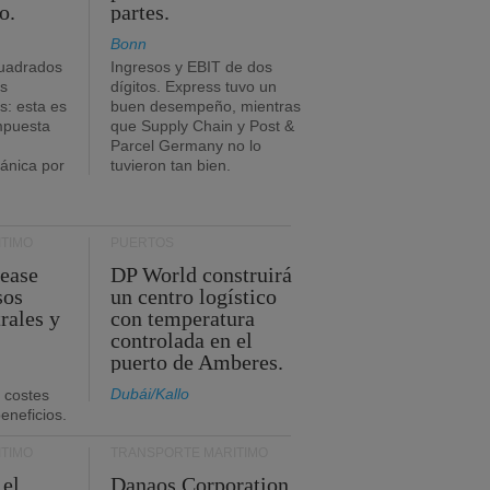
o.
partes.
Bonn
uadrados
Ingresos y EBIT de dos
s
dígitos. Express tuvo un
: esta es
buen desempeño, mientras
impuesta
que Supply Chain y Post &
Parcel Germany no lo
tánica por
tuvieron tan bien.
TIMO
PUERTOS
Lease
DP World construirá
sos
un centro logístico
rales y
con temperatura
controlada en el
puerto de Amberes.
Dubái/Kallo
 costes
eneficios.
TIMO
TRANSPORTE MARÍTIMO
 el
Danaos Corporation