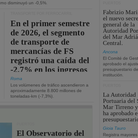
ítimo disminuyó un -0,5%.
PUERTOS
Fabrizio Maril
TRANSPORTE POR FERROCARRIL
el nuevo secre
En el primer semestre
general de la
Autoridad Por
de 2026, el segmento
del Mar Adriá
de transporte de
Central.
mercancías de FS
Ancona
registró una caída del
El Comité de Gest
aprobado el ajust
-2,7% en los ingresos
presupuestario de
institución.
operativos.
Roma
Los volúmenes de tráfico ascendieron a
PUERTOS
aproximadamente 8.800 millones de
La Autoridad
toneladas-km (-7,3%).
Portuaria del 
Mar Tirreno y
ha aprobado e
presupuestari
PUERTOS
Gioia Tauro
El Observatorio del
Registra mayores