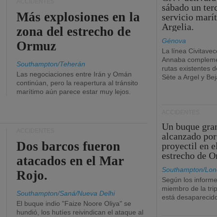
ACCIDENTES
sábado un ter
Más explosiones en la
servicio marí
Argelia.
zona del estrecho de
Génova
Ormuz
La línea Civitavec
Annaba compleme
Southampton/Teherán
rutas existentes 
Las negociaciones entre Irán y Omán
Sète a Argel y Bej
continúan, pero la reapertura al tránsito
marítimo aún parece estar muy lejos.
ACCIDENTES
Un buque gra
ACCIDENTES
alcanzado por
Dos barcos fueron
proyectil en e
estrecho de 
atacados en el Mar
Southampton/Lon
Rojo.
Según los informe
miembro de la tri
Southampton/Saná/Nueva Delhi
está desaparecid
El buque indio "Faize Noore Oliya" se
hundió, los hutíes reivindican el ataque al