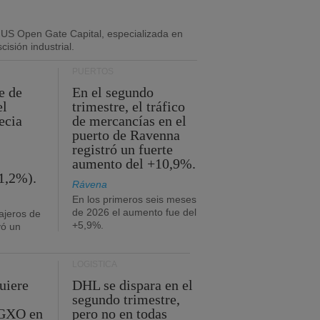
 US Open Gate Capital, especializada en
isión industrial.
PUERTOS
e de
En el segundo
el
trimestre, el tráfico
ecia
de mercancías en el
puerto de Ravenna
registró un fuerte
aumento del +10,9%.
1,2%).
Rávena
En los primeros seis meses
de 2026 el aumento fue del
ajeros de
+5,9%.
yó un
LOGÍSTICA
uiere
DHL se dispara en el
segundo trimestre,
 GXO en
pero no en todas