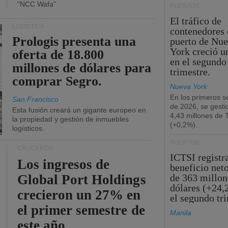
"NCC Wafa"
PUERTOS
El tráfico de
LOGÍSTICA
contenedores 
Prologis presenta una
puerto de Nu
York creció u
oferta de 18.800
en el segundo
millones de dólares para
trimestre.
comprar Segro.
Nueva York
En los primeros s
San Francisco
de 2026, se gesti
Esta fusión creará un gigante europeo en
4,43 millones de
la propiedad y gestión de inmuebles
(+0,2%).
logísticos.
PUERTOS
CRUCEROS
ICTSI registr
Los ingresos de
beneficio net
Global Port Holdings
de 363 millon
dólares (+24,
crecieron un 27% en
el segundo tr
el primer semestre de
Manila
este año.