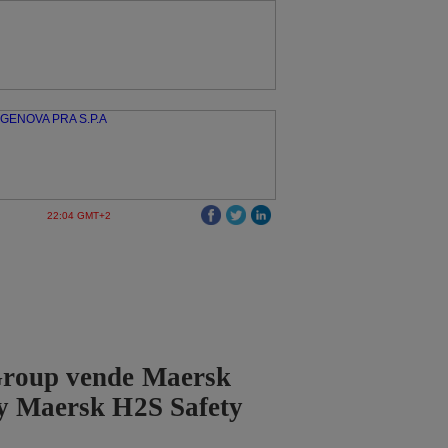
22:04 GMT+2
roup vende Maersk
 y Maersk H2S Safety