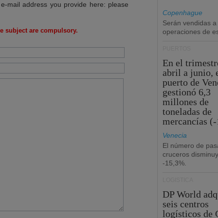
 e-mail address you provide here: please
Copenhague
Serán vendidas a
e subject are compulsory.
operaciones de esc
PUERTOS
En el trimestr
abril a junio, 
puerto de Ven
gestionó 6,3
millones de
toneladas de
mercancías (-
Venecia
El número de pas
cruceros disminu
-15,3%.
LOGÍSTICA
DP World adq
seis centros
logísticos de