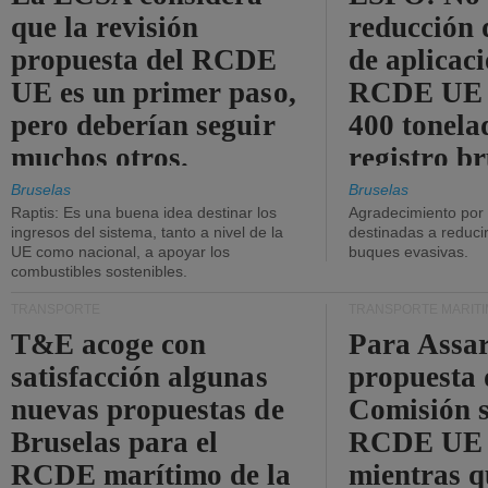
que la revisión
reducción 
propuesta del RCDE
de aplicaci
UE es un primer paso,
RCDE UE d
pero deberían seguir
400 tonela
muchos otros.
registro br
Bruselas
Bruselas
Raptis: Es una buena idea destinar los
Agradecimiento por
ingresos del sistema, tanto a nivel de la
destinadas a reducir
UE como nacional, a apoyar los
buques evasivas.
combustibles sostenibles.
TRANSPORTE
TRANSPORTE MARÍT
T&E acoge con
Para Assar
satisfacción algunas
propuesta 
nuevas propuestas de
Comisión s
Bruselas para el
RCDE UE e
RCDE marítimo de la
mientras q