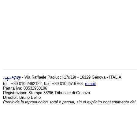
- Via Raffaele Paolucci 17r/19r - 16129 Génova - ITALIA
tel.: +39.010.2462122, fax: +39.010.2516768,
e-mail
Partita iva: 03532950106
Registrazione Stampa 33/96 Tribunale di Genova
Director: Bruno Bellio
Prohibida la reproducción, total o parcial, sin el explicito consentimento del 