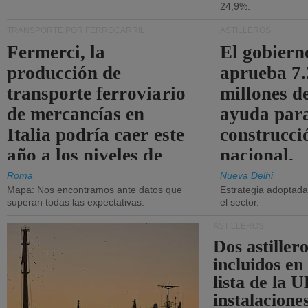
24,9%.
TRANSPORTE POR FERROCARRIL
ASTILLEROS
Fermerci, la
El gobiern
producción de
aprueba 7
transporte ferroviario
millones d
de mercancías en
ayuda para
Italia podría caer este
construcci
año a los niveles de
nacional.
2015.
Roma
Nueva Delhi
Mapa: Nos encontramos ante datos que
Estrategia adoptada 
superan todas las expectativas.
el sector.
ASTILLEROS
Dos astillero
incluidos en
lista de la 
instalacione