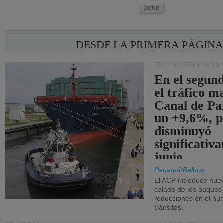
Send
DESDE LA PRIMERA PÁGIN
TRANSPORTE MARÍTIM
En el segund
el tráfico m
Canal de Pa
un +9,6%, p
disminuyó
significativ
junio.
Panamá/Balboa
El ACP introduce nuev
calado de los buques
reducciones en el nú
tránsitos.