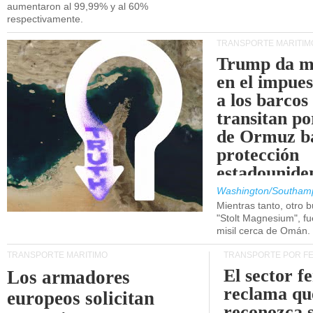
aumentaron al 99,99% y al 60%
respectivamente.
TRANSPORTE MARÍTIM
Trump da m
en el impue
a los barcos
transitan po
de Ormuz b
protección
estadounide
Washington/Southam
Mientras tanto, otro b
"Stolt Magnesium", f
misil cerca de Omán.
TRANSPORTE MARÍTIMO
TRANSPORTE POR F
El sector f
Los armadores
reclama qu
europeos solicitan
reconozca 