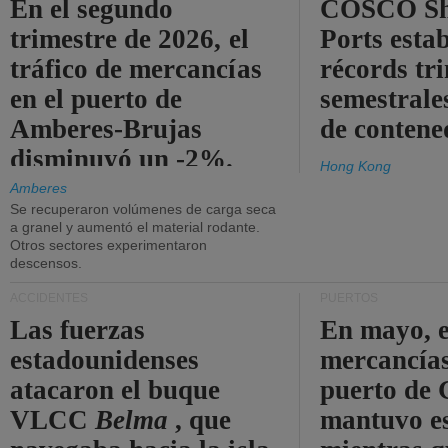
En el segundo
COSCO Sh
trimestre de 2026, el
Ports esta
tráfico de mercancías
récords tr
en el puerto de
semestrales
Amberes-Brujas
de contene
disminuyó un -2%.
Hong Kong
Amberes
Se recuperaron volúmenes de carga seca
a granel y aumentó el material rodante.
Otros sectores experimentaron
descensos.
ACCIDENTES
PUERTOS
Las fuerzas
En mayo, e
estadounidenses
mercancías
atacaron el buque
puerto de 
VLCC
Belma
, que
mantuvo es