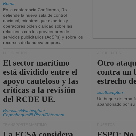
Roma
En la conferencia Confitarma, Rixi
defiende la nueva sala de control
nacional, mientras que expertos y
operadores piden claridad sobre las
relaciones con los proveedores de
servicios publicitarios (AdSPs) y sobre los
recursos de la nueva empresa.
LEGISLACIÓN
ACCIDENTES
El sector marítimo
Otro ataq
está dividido entre el
contra un 
apoyo cauteloso y las
estrecho d
críticas a la revisión
Southampton
del RCDE UE.
Un buque cisterna f
abandonado por su t
Bruselas/Washington/
Copenhague/El Pireo/Róterdam
TRANSPORTE MARÍTIMO
PUERTOS
La ECSA considera
ESPO: No 