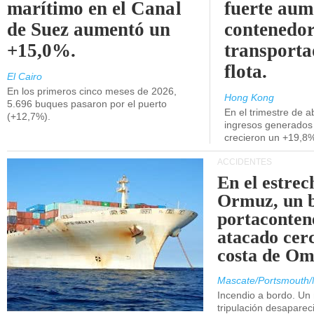
marítimo en el Canal
fuerte aum
de Suez aumentó un
contenedor
+15,0%.
transporta
flota.
El Cairo
En los primeros cinco meses de 2026,
Hong Kong
5.696 buques pasaron por el puerto
En el trimestre de abr
(+12,7%).
ingresos generados 
crecieron un +19,8
ACCIDENTES
En el estrec
Ormuz, un 
portaconten
atacado cerc
costa de Om
Mascate/Portsmouth/
Incendio a bordo. Un
tripulación desaparec