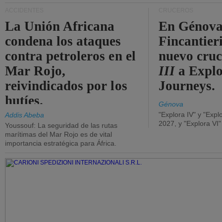
ACCIDENTES
CRUCEROS
La Unión Africana
En Génova
condena los ataques
Fincantieri
contra petroleros en el
nuevo cru
Mar Rojo,
III
a Expl
reivindicados por los
Journeys.
hutíes.
Génova
"Explora IV" y "Expl
Addis Abeba
2027, y "Explora VI
Youssouf: La seguridad de las rutas
marítimas del Mar Rojo es de vital
importancia estratégica para África.