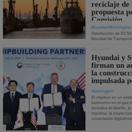
reciclaje de
propuesta p
Comisión.
Bruselas/Washington
Satisfacción de ECSA
Mundial de Transport
ASTILLEROS
Hyundai y 
firman un a
la construcc
impulsada p
Washington
El objetivo es un sist
autónomo en el que t
incluidos el diseño, la
logística, la inspecci
conectados digitalme