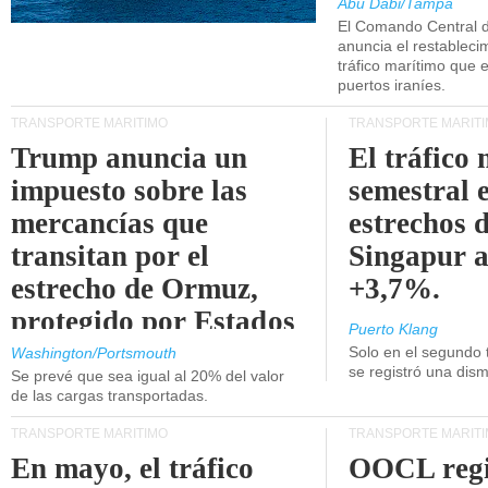
Abu Dabi/Tampa
El Comando Central 
anuncia el restableci
tráfico marítimo que e
puertos iraníes.
TRANSPORTE MARÍTIMO
TRANSPORTE MARÍT
Trump anuncia un
El tráfico
impuesto sobre las
semestral e
mercancías que
estrechos 
transitan por el
Singapur 
estrecho de Ormuz,
+3,7%.
protegido por Estados
Puerto Klang
Unidos.
Solo en el segundo 
Washington/Portsmouth
se registró una dism
Se prevé que sea igual al 20% del valor
de las cargas transportadas.
TRANSPORTE MARÍTIMO
TRANSPORTE MARÍT
En mayo, el tráfico
OOCL regi