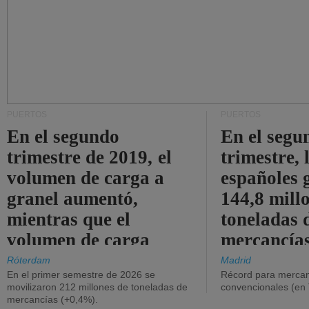
PUERTOS
PUERTOS
En el segundo
En el segu
trimestre de 2019, el
trimestre, 
volumen de carga a
españoles 
granel aumentó,
144,8 mill
mientras que el
toneladas 
volumen de carga
mercancías
general disminuyó.
Róterdam
Madrid
En el primer semestre de 2026 se
Récord para mercan
movilizaron 212 millones de toneladas de
convencionales (en
mercancías (+0,4%).