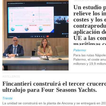
TRANSPORTE MARÍTIM
Un estudio 
relieve los 
costes y los 
contraprodu
aplicación 
UE a las co
marítimas co
de Sicilia.
Palermo
Para las rutas Nápol
Palermo, el coste anu
millones y 19,9 millo
ASTILLEROS
Fincantieri construirá el tercer crucer
ultralujo para Four Seasons Yachts.
Trieste
La unidad se construirá en la planta de Ancona y se entregará en 20