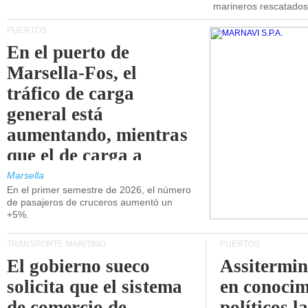
marineros rescatados
PUERTOS
En el puerto de
Marsella-Fos, el
tráfico de carga
general está
aumentando, mientras
que el de carga a
granel está
Marsella
En el primer semestre de 2026, el número
disminuyendo.
de pasajeros de cruceros aumentó un
+5%.
TRANSPORTE MARÍTIMO
PUERTOS
El gobierno sueco
Assitermin
solicita que el sistema
en conocim
de comercio de
políticos l