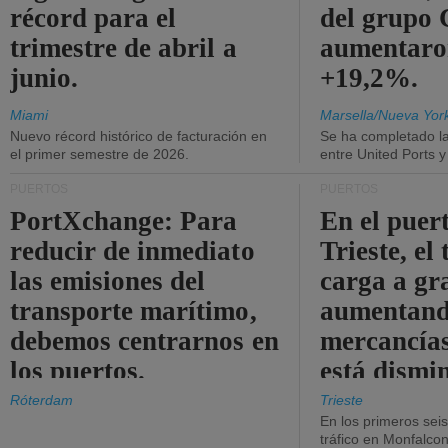
récord para el
del grup
trimestre de abril a
aumentaro
junio.
+19,2%.
Miami
Marsella/Nueva Yor
Nuevo récord histórico de facturación en
Se ha completado l
el primer semestre de 2026.
entre United Ports 
PUERTOS
PUERTOS
PortXchange: Para
En el puer
reducir de inmediato
Trieste, el 
las emisiones del
carga a gr
transporte marítimo,
aumentando
debemos centrarnos en
mercancías
los puertos.
está dismi
Róterdam
Trieste
En los primeros sei
tráfico en Monfalco