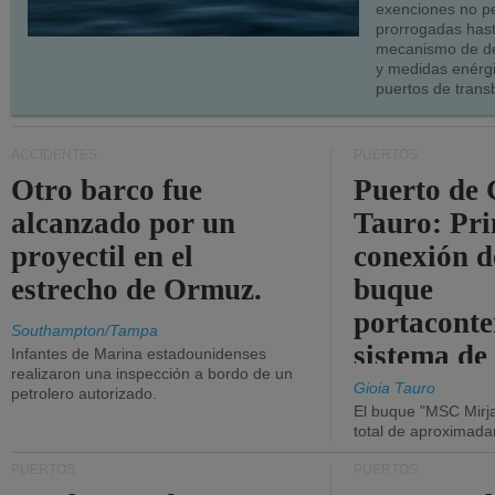
exenciones no p
prorrogadas has
mecanismo de de
y medidas enérgi
puertos de trans
ACCIDENTES
PUERTOS
Otro barco fue
Puerto de 
alcanzado por un
Tauro: Pr
proyectil en el
conexión d
estrecho de Ormuz.
buque
portaconte
Southampton/Tampa
sistema de
Infantes de Marina estadounidenses
realizaron una inspección a bordo de un
la red eléc
Gioia Tauro
petrolero autorizado.
El buque "MSC Mirja
total de aproximad
PUERTOS
PUERTOS