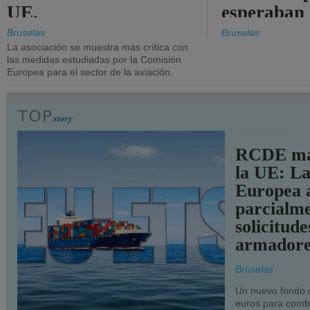
UE.
esperaban
más audac
Bruselas
Bruselas
La asociación se muestra más crítica con
las medidas estudiadas por la Comisión
Europea para el sector de la aviación.
TRANSPORTE
RCDE ma
la UE: L
Europea 
parcialme
solicitude
armadore
Bruselas
Un nuevo fondo 
euros para combu