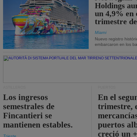
Holdings a
un 4,9% en 
trimestre de
Miami
Nuevo registro histór
embarcaron en los bar
ASTILLEROS
PUERTOS
Los ingresos
En el segu
semestrales de
trimestre, 
Fincantieri se
mercancías
mantienen estables.
puertos al
creció un 
Trieste