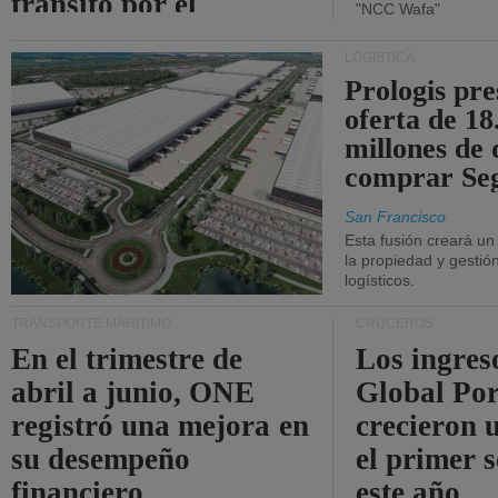
tránsito por el
"NCC Wafa"
estrecho de Ormuz.
LOGÍSTICA
Prologis pr
oferta de 18
millones de 
comprar Se
San Francisco
Esta fusión creará u
la propiedad y gestió
logísticos.
TRANSPORTE MARÍTIMO
CRUCEROS
En el trimestre de
Los ingres
abril a junio, ONE
Global Por
registró una mejora en
crecieron 
su desempeño
el primer 
financiero.
este año.