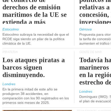
derechos de emisión
relativas a
marítimos de la UE se
concesión, 
extienda a más
inversiones
buques.
intermodal
Estocolmo
Génova
Estocolmo subraya la necesidad de que el
Propuesta para oto
RCDE siga siendo un pilar de la política
la tarifa de concesi
climática de la UE.
aumenten el tráfico f
PIRATERÍA
GENTE DE MAR
Los ataques piratas a
Todavía ha
barcos siguen
marineros
disminuyendo.
en la regió
estrecho d
Londres
En la primera mitad de este año se
Londres
produjeron 38 accidentes, en
Domínguez (IMO): S
comparación con los 90 registrados en los
el plan de evacuac
primeros seis meses de 2025.