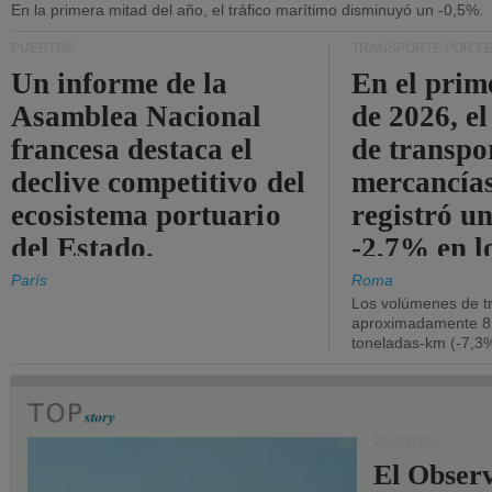
En la primera mitad del año, el tráfico marítimo disminuyó un -0,5%.
PUERTOS
TRANSPORTE POR F
Un informe de la
En el prim
Asamblea Nacional
de 2026, e
francesa destaca el
de transpo
declive competitivo del
mercancía
ecosistema portuario
registró un
del Estado.
-2,7% en l
operativos
París
Roma
Los volúmenes de tr
aproximadamente 8.
toneladas-km (-7,3%
PUERTOS
El Observ