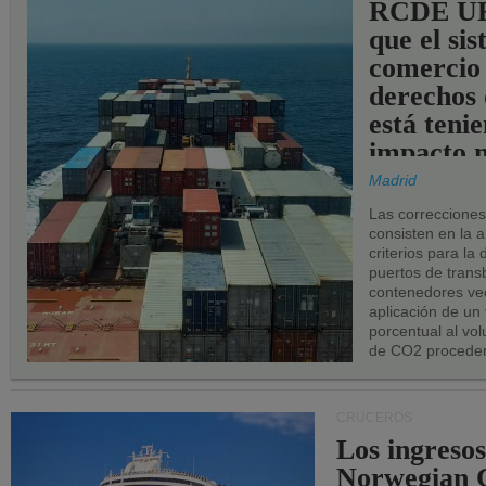
RCDE UE
que el si
comercio
derechos 
está teni
impacto n
los puerto
Madrid
UE.
Las correccione
consisten en la a
criterios para la
puertos de trans
contenedores vec
aplicación de un
porcentual al vo
de CO2 proceden
CRUCEROS
Los ingresos
Norwegian C