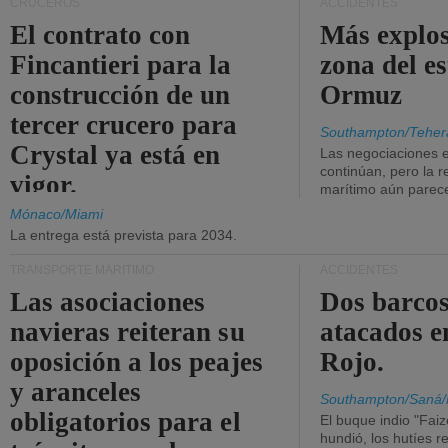
CRUCEROS
ACCIDENTES
El contrato con
Más explos
Fincantieri para la
zona del e
construcción de un
Ormuz
tercer crucero para
Southampton/Teher
Crystal ya está en
Las negociaciones 
continúan, pero la r
vigor.
marítimo aún parece
Mónaco/Miami
La entrega está prevista para 2034.
TRANSPORTE MARÍTIMO
ACCIDENTES
Las asociaciones
Dos barcos
navieras reiteran su
atacados e
oposición a los peajes
Rojo.
y aranceles
Southampton/Saná/
obligatorios para el
El buque indio "Fai
hundió, los hutíes re