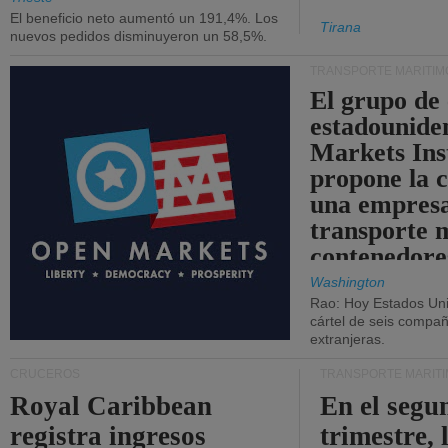
El beneficio neto aumentó un 191,4%. Los
Tirana
nuevos pedidos disminuyeron un 58,5%.
TRANSPORTE MARÍTIM
El grupo de
estadounide
Markets Ins
propone la 
una empresa
transporte 
contenedore
Washington
Rao: Hoy Estados Un
cártel de seis compañ
extranjeras.
CRUCEROS
TRANSPORTE MARÍT
Royal Caribbean
En el segu
registra ingresos
trimestre, 