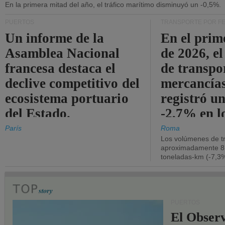
En la primera mitad del año, el tráfico marítimo disminuyó un -0,5%.
PUERTOS
TRANSPORTE POR F
Un informe de la
En el prim
Asamblea Nacional
de 2026, e
francesa destaca el
de transpo
declive competitivo del
mercancía
ecosistema portuario
registró un
del Estado.
-2,7% en l
operativos
París
Roma
Los volúmenes de tr
aproximadamente 8.
toneladas-km (-7,3%
PUERTOS
El Observ