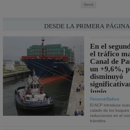
Send
DESDE LA PRIMERA PÁGIN
TRANSPORTE MARÍTIM
En el segund
el tráfico m
Canal de Pa
un +9,6%, p
disminuyó
significativ
junio.
Panamá/Balboa
El ACP introduce nuev
calado de los buques
reducciones en el nú
tránsitos.