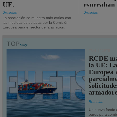
UE.
esperaban
más audac
Bruselas
Bruselas
La asociación se muestra más crítica con
las medidas estudiadas por la Comisión
Europea para el sector de la aviación.
TRANSPORTE
RCDE ma
la UE: L
Europea 
parcialme
solicitude
armadore
Bruselas
Un nuevo fondo 
euros para combu