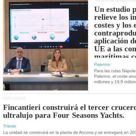
TRANSPORTE MARÍTIM
Un estudio 
relieve los 
costes y los 
contraprodu
aplicación 
UE a las co
marítimas co
de Sicilia.
Palermo
Para las rutas Nápol
Palermo, el coste anu
millones y 19,9 millo
ASTILLEROS
Fincantieri construirá el tercer crucer
ultralujo para Four Seasons Yachts.
Trieste
La unidad se construirá en la planta de Ancona y se entregará en 20