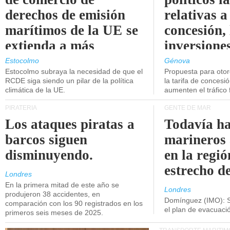
derechos de emisión
relativas a
marítimos de la UE se
concesión, 
extienda a más
inversiones
buques.
intermodal
Estocolmo
Génova
Estocolmo subraya la necesidad de que el
Propuesta para oto
RCDE siga siendo un pilar de la política
la tarifa de concesi
climática de la UE.
aumenten el tráfico f
PIRATERÍA
GENTE DE MAR
Los ataques piratas a
Todavía ha
barcos siguen
marineros
disminuyendo.
en la regió
estrecho d
Londres
En la primera mitad de este año se
Londres
produjeron 38 accidentes, en
Domínguez (IMO): S
comparación con los 90 registrados en los
el plan de evacuac
primeros seis meses de 2025.