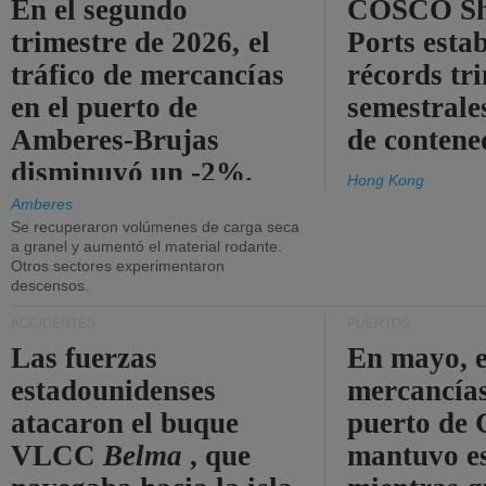
En el segundo
COSCO Sh
trimestre de 2026, el
Ports esta
tráfico de mercancías
récords tr
en el puerto de
semestrales
Amberes-Brujas
de contene
disminuyó un -2%.
Hong Kong
Amberes
Se recuperaron volúmenes de carga seca
a granel y aumentó el material rodante.
Otros sectores experimentaron
descensos.
ACCIDENTES
PUERTOS
Las fuerzas
En mayo, e
estadounidenses
mercancías
atacaron el buque
puerto de 
VLCC
Belma
, que
mantuvo es