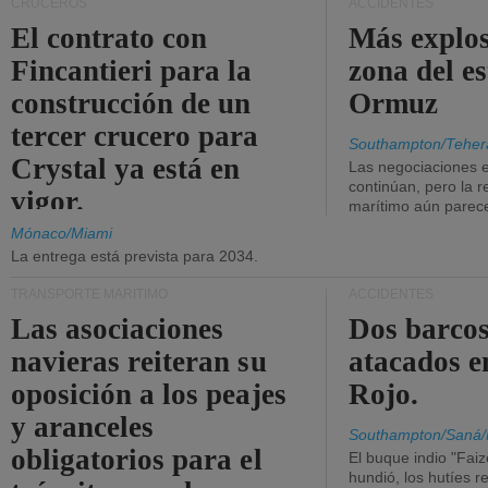
CRUCEROS
ACCIDENTES
El contrato con
Más explos
Fincantieri para la
zona del e
construcción de un
Ormuz
tercer crucero para
Southampton/Teher
Crystal ya está en
Las negociaciones 
continúan, pero la r
vigor.
marítimo aún parece
Mónaco/Miami
La entrega está prevista para 2034.
TRANSPORTE MARÍTIMO
ACCIDENTES
Las asociaciones
Dos barcos
navieras reiteran su
atacados e
oposición a los peajes
Rojo.
y aranceles
Southampton/Saná/
obligatorios para el
El buque indio "Fai
hundió, los hutíes re