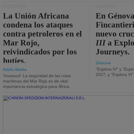
ACCIDENTES
CRUCEROS
La Unión Africana
En Génova
condena los ataques
Fincantieri
contra petroleros en el
nuevo cru
Mar Rojo,
III
a Expl
reivindicados por los
Journeys.
hutíes.
Génova
"Explora IV" y "Expl
Addis Abeba
2027, y "Explora VI
Youssouf: La seguridad de las rutas
marítimas del Mar Rojo es de vital
importancia estratégica para África.