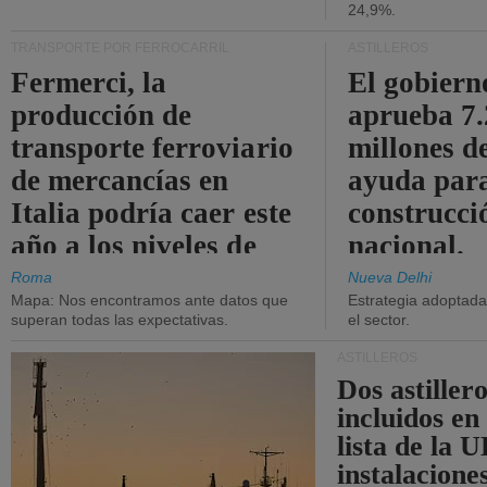
24,9%.
TRANSPORTE POR FERROCARRIL
ASTILLEROS
Fermerci, la
El gobiern
producción de
aprueba 7
transporte ferroviario
millones d
de mercancías en
ayuda para
Italia podría caer este
construcci
año a los niveles de
nacional.
2015.
Roma
Nueva Delhi
Mapa: Nos encontramos ante datos que
Estrategia adoptada 
superan todas las expectativas.
el sector.
ASTILLEROS
Dos astillero
incluidos en
lista de la 
instalacione