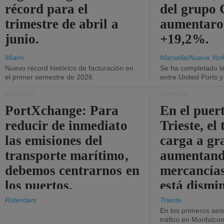
récord para el
del grup
trimestre de abril a
aumentaro
junio.
+19,2%.
Miami
Marsella/Nueva Yor
Nuevo récord histórico de facturación en
Se ha completado l
el primer semestre de 2026.
entre United Ports 
PUERTOS
PUERTOS
PortXchange: Para
En el puer
reducir de inmediato
Trieste, el 
las emisiones del
carga a gr
transporte marítimo,
aumentando
debemos centrarnos en
mercancías
los puertos.
está dismi
Róterdam
Trieste
En los primeros sei
tráfico en Monfalco