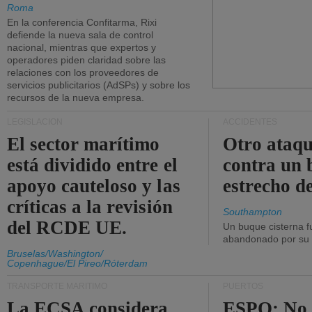
Roma
En la conferencia Confitarma, Rixi
defiende la nueva sala de control
nacional, mientras que expertos y
operadores piden claridad sobre las
relaciones con los proveedores de
servicios publicitarios (AdSPs) y sobre los
recursos de la nueva empresa.
LEGISLACIÓN
ACCIDENTES
El sector marítimo
Otro ataq
está dividido entre el
contra un 
apoyo cauteloso y las
estrecho d
críticas a la revisión
Southampton
del RCDE UE.
Un buque cisterna f
abandonado por su t
Bruselas/Washington/
Copenhague/El Pireo/Róterdam
TRANSPORTE MARÍTIMO
PUERTOS
La ECSA considera
ESPO: No 