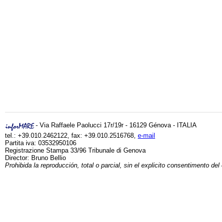
- Via Raffaele Paolucci 17r/19r - 16129 Génova - ITALIA
tel.: +39.010.2462122, fax: +39.010.2516768,
e-mail
Partita iva: 03532950106
Registrazione Stampa 33/96 Tribunale di Genova
Director: Bruno Bellio
Prohibida la reproducción, total o parcial, sin el explicito consentimento del 