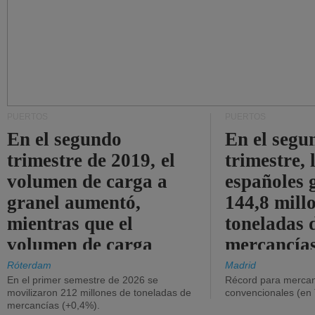
PUERTOS
PUERTOS
En el segundo
En el segu
trimestre de 2019, el
trimestre, 
volumen de carga a
españoles 
granel aumentó,
144,8 mill
mientras que el
toneladas 
volumen de carga
mercancías
general disminuyó.
Róterdam
Madrid
En el primer semestre de 2026 se
Récord para mercan
movilizaron 212 millones de toneladas de
convencionales (en
mercancías (+0,4%).