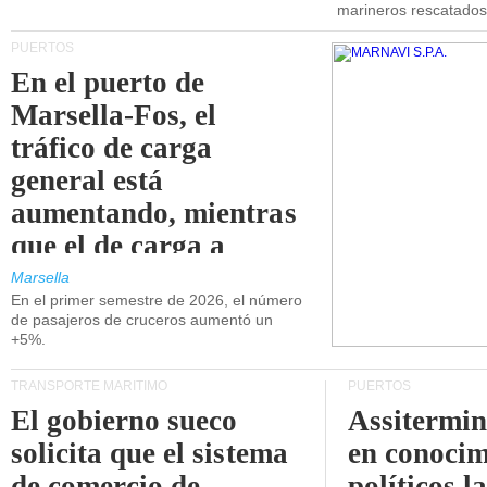
marineros rescatados
PUERTOS
En el puerto de
Marsella-Fos, el
tráfico de carga
general está
aumentando, mientras
que el de carga a
granel está
Marsella
En el primer semestre de 2026, el número
disminuyendo.
de pasajeros de cruceros aumentó un
+5%.
TRANSPORTE MARÍTIMO
PUERTOS
El gobierno sueco
Assitermin
solicita que el sistema
en conocim
de comercio de
políticos l