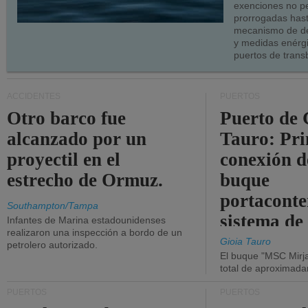
exenciones no p
prorrogadas has
mecanismo de de
y medidas enérgi
puertos de trans
ACCIDENTES
PUERTOS
Otro barco fue
Puerto de 
alcanzado por un
Tauro: Pr
proyectil en el
conexión d
estrecho de Ormuz.
buque
portaconte
Southampton/Tampa
sistema de
Infantes de Marina estadounidenses
realizaron una inspección a bordo de un
la red eléc
Gioia Tauro
petrolero autorizado.
El buque "MSC Mirja
total de aproximad
PUERTOS
PUERTOS