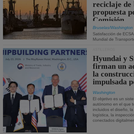
reciclaje de
propuesta p
Comisión.
Bruselas/Washington
Satisfacción de ECSA
Mundial de Transport
ASTILLEROS
Hyundai y 
firman un a
la construcc
impulsada p
Washington
El objetivo es un sist
autónomo en el que t
incluidos el diseño, la
logística, la inspecci
conectados digitalme