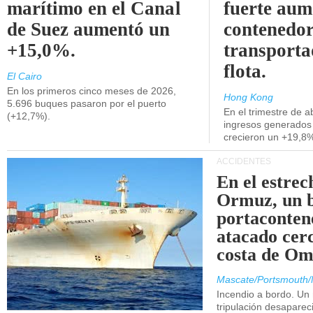
marítimo en el Canal
fuerte aum
de Suez aumentó un
contenedor
+15,0%.
transporta
flota.
El Cairo
En los primeros cinco meses de 2026,
Hong Kong
5.696 buques pasaron por el puerto
En el trimestre de abr
(+12,7%).
ingresos generados 
crecieron un +19,8
ACCIDENTES
En el estrec
Ormuz, un 
portaconten
atacado cerc
costa de Om
Mascate/Portsmouth/
Incendio a bordo. Un
tripulación desaparec