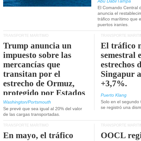
Abu Dabi/Tampa
El Comando Central 
anuncia el restableci
tráfico marítimo que e
puertos iraníes.
TRANSPORTE MARÍTIMO
TRANSPORTE MARÍT
Trump anuncia un
El tráfico
impuesto sobre las
semestral e
mercancías que
estrechos 
transitan por el
Singapur 
estrecho de Ormuz,
+3,7%.
protegido por Estados
Puerto Klang
Unidos.
Solo en el segundo 
Washington/Portsmouth
se registró una dism
Se prevé que sea igual al 20% del valor
de las cargas transportadas.
TRANSPORTE MARÍTIMO
TRANSPORTE MARÍT
En mayo, el tráfico
OOCL regi