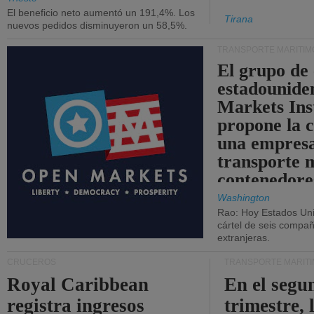
El beneficio neto aumentó un 191,4%. Los
Tirana
nuevos pedidos disminuyeron un 58,5%.
TRANSPORTE MARÍTIM
El grupo de
estadounide
Markets Ins
propone la 
una empresa
transporte 
contenedore
Washington
Rao: Hoy Estados Un
cártel de seis compañ
extranjeras.
CRUCEROS
TRANSPORTE MARÍT
Royal Caribbean
En el segu
registra ingresos
trimestre, 