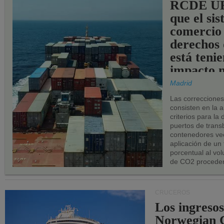
RCDE UE
que el si
comercio
derechos 
está teni
impacto n
los puerto
Madrid
UE.
Las correccione
consisten en la a
criterios para la
puertos de trans
contenedores vec
aplicación de un
porcentual al vo
de CO2 proceden
CRUCEROS
Los ingresos
Norwegian C