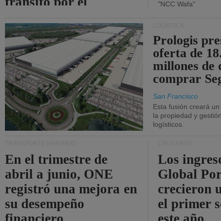
tránsito por el
"NCC Wafa"
estrecho de Ormuz.
LOGÍSTICA
Prologis pr
oferta de 18
millones de 
comprar Se
San Francisco
Esta fusión creará u
la propiedad y gestió
logísticos.
TRANSPORTE MARÍTIMO
CRUCEROS
En el trimestre de
Los ingres
abril a junio, ONE
Global Por
registró una mejora en
crecieron 
su desempeño
el primer 
financiero.
este año.