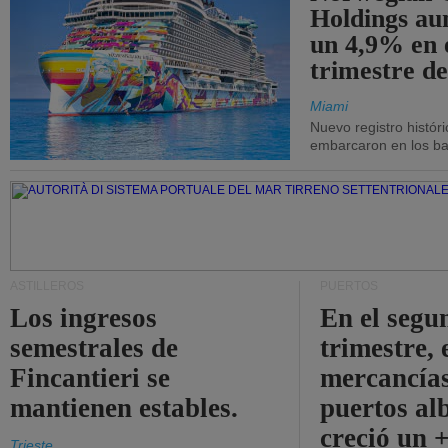
Holdings a
un 4,9% en 
trimestre de
Miami
Nuevo registro histór
embarcaron en los bar
ASTILLEROS
PUERTOS
Los ingresos
En el segu
semestrales de
trimestre, 
Fincantieri se
mercancías
mantienen estables.
puertos al
creció un 
Trieste