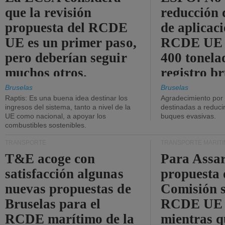
que la revisión
reducción 
propuesta del RCDE
de aplicaci
UE es un primer paso,
RCDE UE d
pero deberían seguir
400 tonela
muchos otros.
registro br
Bruselas
Bruselas
Raptis: Es una buena idea destinar los
Agradecimiento por
ingresos del sistema, tanto a nivel de la
destinadas a reducir
UE como nacional, a apoyar los
buques evasivas.
combustibles sostenibles.
TRANSPORTE
TRANSPORTE MARÍT
T&E acoge con
Para Assar
satisfacción algunas
propuesta 
nuevas propuestas de
Comisión s
Bruselas para el
RCDE UE e
RCDE marítimo de la
mientras q