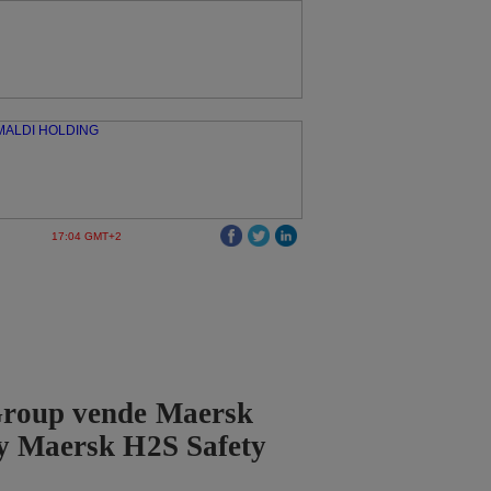
17:04 GMT+2
roup vende Maersk
 y Maersk H2S Safety