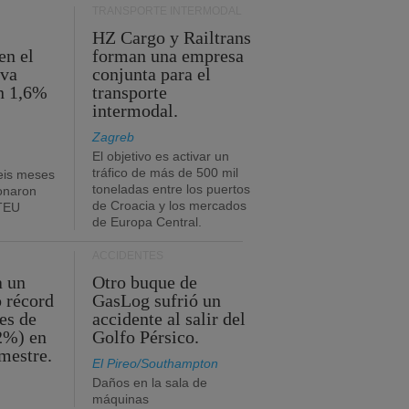
TRANSPORTE INTERMODAL
HZ Cargo y Railtrans
en el
forman una empresa
eva
conjunta para el
n 1,6%
transporte
intermodal.
Zagreb
El objetivo es activar un
tráfico de más de 500 mil
eis meses
toneladas entre los puertos
onaron
de Croacia y los mercados
 TEU
de Europa Central.
ACCIDENTES
a un
Otro buque de
o récord
GasLog sufrió un
es de
accidente al salir del
2%) en
Golfo Pérsico.
imestre.
El Pireo/Southampton
Daños en la sala de
máquinas