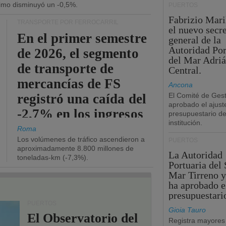
ítimo disminuyó un -0,5%.
PUERTOS
Fabrizio Maril
TRANSPORTE POR FERROCARRIL
el nuevo secre
En el primer semestre
general de la
Autoridad Por
de 2026, el segmento
del Mar Adriá
de transporte de
Central.
mercancías de FS
Ancona
registró una caída del
El Comité de Gest
aprobado el ajust
-2,7% en los ingresos
presupuestario de
institución.
operativos.
Roma
Los volúmenes de tráfico ascendieron a
PUERTOS
aproximadamente 8.800 millones de
La Autoridad
toneladas-km (-7,3%).
Portuaria del 
Mar Tirreno y
ha aprobado e
presupuestari
PUERTOS
Gioia Tauro
El Observatorio del
Registra mayores