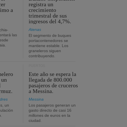
cer
registra un
timo a
crecimiento
trimestral de sus
ingresos del 4,7%.
Atenas
chia-
ntará las
El segmento de buques
desde
portacontenedores se
aia.
mantiene estable. Los
graneleros siguen
contribuyendo.
PUERTOS
nelero
Este año se espera la
 un
llegada de 800.000
l
pasajeros de cruceros
Ormuz.
a Messina.
dres
Messina
s, un
Los pasajeros generan un
pulación
gasto directo de casi 16
o.
millones de euros en la
ciudad.