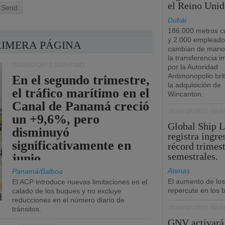
el Reino Unid
Send
Dubái
186.000 metros c
y 2.000 empleado
RIMERA PÁGINA
cambian de manos
la transferencia 
TRANSPORTE MARÍTIMO
por la Autoridad
Antimonopolio bri
En el segundo trimestre,
la adquisición de
el tráfico marítimo en el
Wincanton.
Canal de Panamá creció
TRANSPORTE MARÍ
un +9,6%, pero
Global Ship 
disminuyó
registra ingre
significativamente en
récord trimest
semestrales.
junio.
Atenas
Panamá/Balboa
El aumento de los
El ACP introduce nuevas limitaciones en el
repercute en los b
calado de los buques y no excluye
reducciones en el número diario de
TRANSPORTE MARÍ
tránsitos.
GNV activará