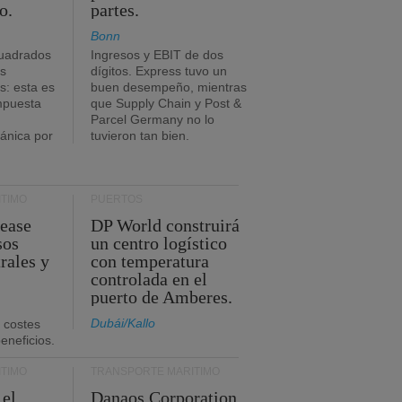
o.
partes.
Bonn
uadrados
Ingresos y EBIT de dos
s
dígitos. Express tuvo un
: esta es
buen desempeño, mientras
impuesta
que Supply Chain y Post &
Parcel Germany no lo
tánica por
tuvieron tan bien.
TIMO
PUERTOS
Lease
DP World construirá
sos
un centro logístico
rales y
con temperatura
controlada en el
puerto de Amberes.
Dubái/Kallo
 costes
eneficios.
TIMO
TRANSPORTE MARÍTIMO
 el
Danaos Corporation