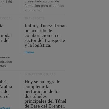
presentado su plan de
 de 1,69
formación para el periodo
.
2026-2028.
ERMODAL
TRANSPORTE
ia
Italia y Túnez firman
un acuerdo de
rmodal
colaboración en el
ir del
sector del transporte
y la logística.
Roma
amente
adrados
stas.
INFRAESTRUCTURAS
hri,
Hoy se ha logrado
Arabia
completar la
acado
perforación de los
 en el
dos túneles
principales del Túnel
de Base del Brenner.
á/Riad