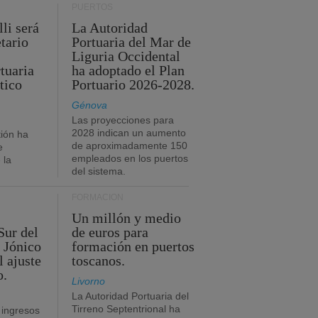
PUERTOS
li será
La Autoridad
tario
Portuaria del Mar de
Liguria Occidental
tuaria
ha adoptado el Plan
tico
Portuario 2026-2028.
Génova
Las proyecciones para
2028 indican un aumento
ión ha
de aproximadamente 150
e
empleados en los puertos
 la
del sistema.
FORMACIÓN
Un millón y medio
Sur del
de euros para
 Jónico
formación en puertos
l ajuste
toscanos.
o.
Livorno
La Autoridad Portuaria del
Tirreno Septentrional ha
 ingresos