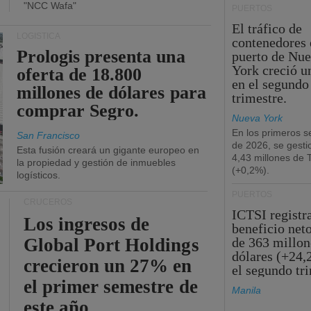
"NCC Wafa"
PUERTOS
El tráfico de
LOGÍSTICA
contenedores 
Prologis presenta una
puerto de Nu
York creció u
oferta de 18.800
en el segundo
millones de dólares para
trimestre.
comprar Segro.
Nueva York
En los primeros s
San Francisco
de 2026, se gesti
Esta fusión creará un gigante europeo en
4,43 millones de
la propiedad y gestión de inmuebles
(+0,2%).
logísticos.
PUERTOS
CRUCEROS
ICTSI registr
Los ingresos de
beneficio net
Global Port Holdings
de 363 millon
dólares (+24,
crecieron un 27% en
el segundo tr
el primer semestre de
Manila
este año.