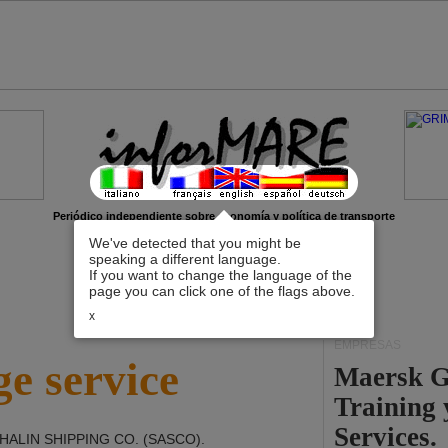
Periódico independiente sobre economía y política de transporte
We've detected that you might be
speaking a different language.
If you want to change the language of the
page you can click one of the flags above.
x
EMPRESAS
e service
Maersk G
Training
Services.
HALIN SHIPPING CO. (SASCO)
.