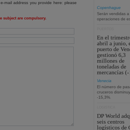
 e-mail address you provide here: please
Copenhague
Serán vendidas a
e subject are compulsory.
operaciones de esc
PUERTOS
En el trimestr
abril a junio, 
puerto de Ven
gestionó 6,3
millones de
toneladas de
mercancías (-
Venecia
El número de pas
cruceros disminu
-15,3%.
LOGÍSTICA
DP World adq
seis centros
logísticos de