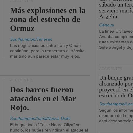
ACCIDENTES
sábado un ter
Más explosiones en la
servicio marí
Argelia.
zona del estrecho de
Génova
Ormuz
La línea Civitavec
Annaba compleme
Southampton/Teherán
rutas existentes 
Las negociaciones entre Irán y Omán
Sète a Argel y Bej
continúan, pero la reapertura al tránsito
marítimo aún parece estar muy lejos.
ACCIDENTES
Un buque gra
ACCIDENTES
alcanzado por
Dos barcos fueron
proyectil en e
estrecho de 
atacados en el Mar
Southampton/Lon
Rojo.
Según los informe
miembro de la tri
Southampton/Saná/Nueva Delhi
está desaparecid
El buque indio "Faize Noore Oliya" se
hundió, los hutíes reivindican el ataque al