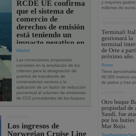
RCDE UE confirma
y mayores gastos
millones de euros
que el sistema de
comercio de
TRANSPORTE INT
derechos de emisión
Terminali Ital
está teniendo un
gestionará la
impacto negativo en
terminal inte
los puertos de la
de Orte a part
Madrid
próximo año.
UE.
Las correcciones propuestas
Roma
consisten en la ampliación de los
criterios para la designación de
Tiene aproximad
puertos de transbordo de
96.000 metros cu
contenedores vecinos y la
de patios y tres pi
aplicación de un factor de reducción
porcentual al volumen de emisiones
ACCIDENTES
de CO2 procedentes de los buques.
Otro buque Ba
propiedad de 
Saudí, fue at
CRUCEROS
por los hutíes
Los ingresos de
Mar Rojo.
Norwegian Cruise Line
Southampton/San