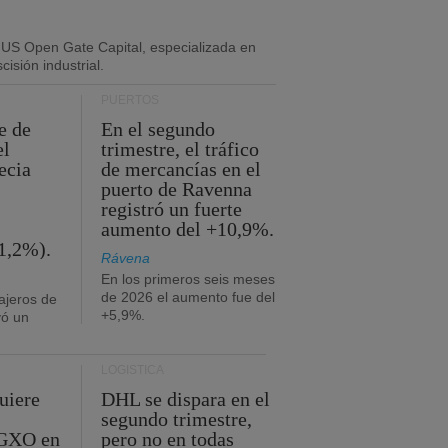
 US Open Gate Capital, especializada en
isión industrial.
PUERTOS
e de
En el segundo
el
trimestre, el tráfico
ecia
de mercancías en el
puerto de Ravenna
registró un fuerte
aumento del +10,9%.
1,2%).
Rávena
En los primeros seis meses
de 2026 el aumento fue del
ajeros de
+5,9%.
yó un
LOGÍSTICA
uiere
DHL se dispara en el
segundo trimestre,
 GXO en
pero no en todas