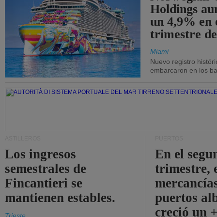
Holdings a
un 4,9% en 
trimestre de
Miami
Nuevo registro histór
embarcaron en los bar
ASTILLEROS
PUERTOS
Los ingresos
En el segu
semestrales de
trimestre, 
Fincantieri se
mercancías
mantienen estables.
puertos al
creció un 
Trieste