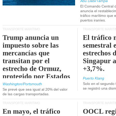
Abu Dabi/Tampa
El Comando Central 
anuncia el restableci
tráfico marítimo que e
puertos iraníes.
TRANSPORTE MARÍTIMO
TRANSPORTE MARÍT
Trump anuncia un
El tráfico
impuesto sobre las
semestral e
mercancías que
estrechos 
transitan por el
Singapur 
estrecho de Ormuz,
+3,7%.
protegido por Estados
Puerto Klang
Unidos.
Solo en el segundo 
Washington/Portsmouth
se registró una dism
Se prevé que sea igual al 20% del valor
de las cargas transportadas.
TRANSPORTE MARÍTIMO
TRANSPORTE MARÍT
En mayo, el tráfico
OOCL regi