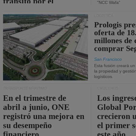
tránsito por el
"NCC Wafa"
estrecho de Ormuz.
LOGÍSTICA
Prologis pr
oferta de 18
millones de 
comprar Se
San Francisco
Esta fusión creará u
la propiedad y gestió
logísticos.
TRANSPORTE MARÍTIMO
CRUCEROS
En el trimestre de
Los ingres
abril a junio, ONE
Global Por
registró una mejora en
crecieron 
su desempeño
el primer 
financiero.
este año.