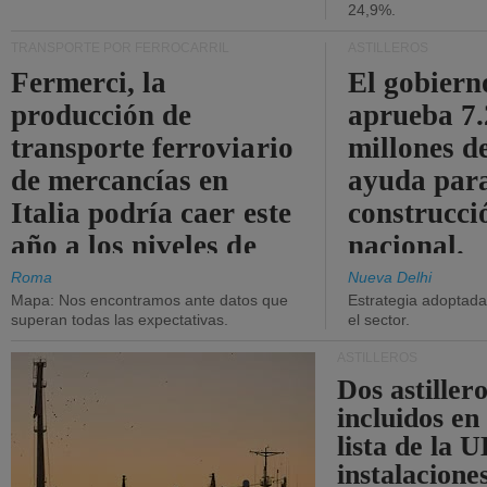
24,9%.
TRANSPORTE POR FERROCARRIL
ASTILLEROS
Fermerci, la
El gobiern
producción de
aprueba 7
transporte ferroviario
millones d
de mercancías en
ayuda para
Italia podría caer este
construcci
año a los niveles de
nacional.
2015.
Roma
Nueva Delhi
Mapa: Nos encontramos ante datos que
Estrategia adoptada 
superan todas las expectativas.
el sector.
ASTILLEROS
Dos astillero
incluidos en
lista de la 
instalacione