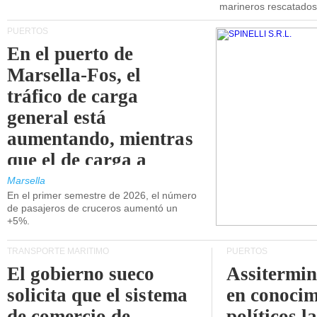
marineros rescatados
PUERTOS
En el puerto de
Marsella-Fos, el
tráfico de carga
general está
aumentando, mientras
que el de carga a
granel está
Marsella
En el primer semestre de 2026, el número
disminuyendo.
de pasajeros de cruceros aumentó un
+5%.
TRANSPORTE MARÍTIMO
PUERTOS
El gobierno sueco
Assitermin
solicita que el sistema
en conocim
de comercio de
políticos l