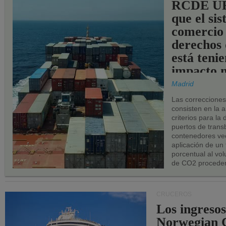
RCDE UE
que el si
comercio
derechos 
está teni
impacto n
los puerto
Madrid
UE.
Las correccione
consisten en la a
criterios para la
puertos de trans
contenedores vec
aplicación de un
porcentual al vo
de CO2 proceden
CRUCEROS
Los ingresos
Norwegian C