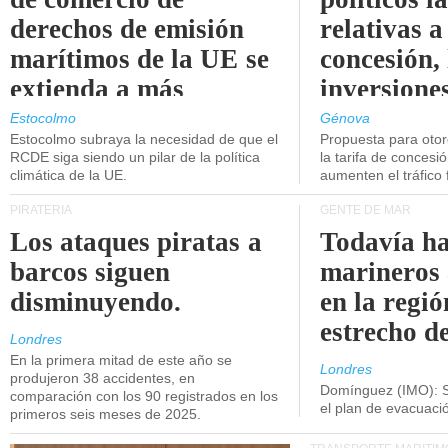
derechos de emisión
relativas a
marítimos de la UE se
concesión, 
extienda a más
inversiones
buques.
intermodal
Estocolmo
Génova
Estocolmo subraya la necesidad de que el
Propuesta para oto
RCDE siga siendo un pilar de la política
la tarifa de concesi
climática de la UE.
aumenten el tráfico f
PIRATERÍA
GENTE DE MAR
Los ataques piratas a
Todavía ha
barcos siguen
marineros
disminuyendo.
en la regió
estrecho d
Londres
En la primera mitad de este año se
Londres
produjeron 38 accidentes, en
Domínguez (IMO): S
comparación con los 90 registrados en los
el plan de evacuac
primeros seis meses de 2025.