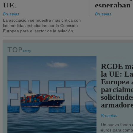
UE.
esperaban
más audac
Bruselas
Bruselas
La asociación se muestra más crítica con
las medidas estudiadas por la Comisión
Europea para el sector de la aviación.
TRANSPORTE
RCDE ma
la UE: L
Europea 
parcialme
solicitude
armadore
Bruselas
Un nuevo fondo 
euros para combu