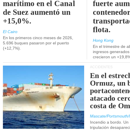
marítimo en el Canal
fuerte aum
de Suez aumentó un
contenedor
+15,0%.
transporta
flota.
El Cairo
En los primeros cinco meses de 2026,
Hong Kong
5.696 buques pasaron por el puerto
En el trimestre de abr
(+12,7%).
ingresos generados 
crecieron un +19,8
ACCIDENTES
En el estrec
Ormuz, un 
portaconten
atacado cerc
costa de Om
Mascate/Portsmouth/
Incendio a bordo. Un
tripulación desaparec