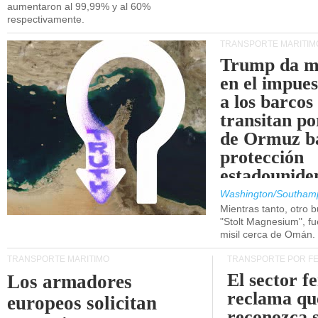
aumentaron al 99,99% y al 60%
respectivamente.
TRANSPORTE MARÍTIM
Trump da m
en el impue
a los barcos
transitan po
de Ormuz b
protección
estadounide
Washington/Southam
Mientras tanto, otro b
"Stolt Magnesium", f
misil cerca de Omán.
TRANSPORTE MARÍTIMO
TRANSPORTE POR F
El sector f
Los armadores
reclama qu
europeos solicitan
reconozca 