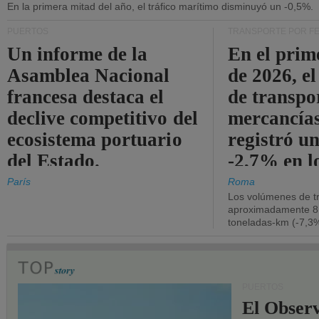
En la primera mitad del año, el tráfico marítimo disminuyó un -0,5%.
PUERTOS
TRANSPORTE POR F
Un informe de la
En el prim
Asamblea Nacional
de 2026, e
francesa destaca el
de transpo
declive competitivo del
mercancía
ecosistema portuario
registró un
del Estado.
-2,7% en l
operativos
París
Roma
Los volúmenes de tr
aproximadamente 8.
toneladas-km (-7,3%
PUERTOS
El Observ