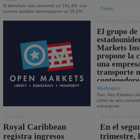
El beneficio neto aumentó un 191,4%. Los
Tirana
nuevos pedidos disminuyeron un 58,5%.
TRANSPORTE MARÍTIM
El grupo de
estadounide
Markets Ins
propone la 
una empresa
transporte 
contenedore
Washington
Rao: Hoy Estados Un
cártel de seis compañ
extranjeras.
CRUCEROS
TRANSPORTE MARÍT
Royal Caribbean
En el segu
registra ingresos
trimestre, 