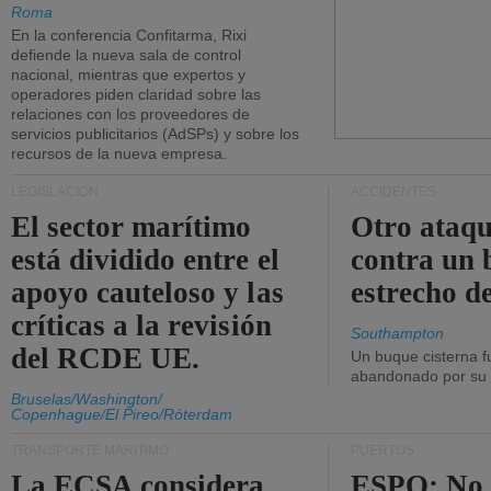
Roma
En la conferencia Confitarma, Rixi
defiende la nueva sala de control
nacional, mientras que expertos y
operadores piden claridad sobre las
relaciones con los proveedores de
servicios publicitarios (AdSPs) y sobre los
recursos de la nueva empresa.
LEGISLACIÓN
ACCIDENTES
El sector marítimo
Otro ataq
está dividido entre el
contra un 
apoyo cauteloso y las
estrecho d
críticas a la revisión
Southampton
del RCDE UE.
Un buque cisterna f
abandonado por su t
Bruselas/Washington/
Copenhague/El Pireo/Róterdam
TRANSPORTE MARÍTIMO
PUERTOS
La ECSA considera
ESPO: No 