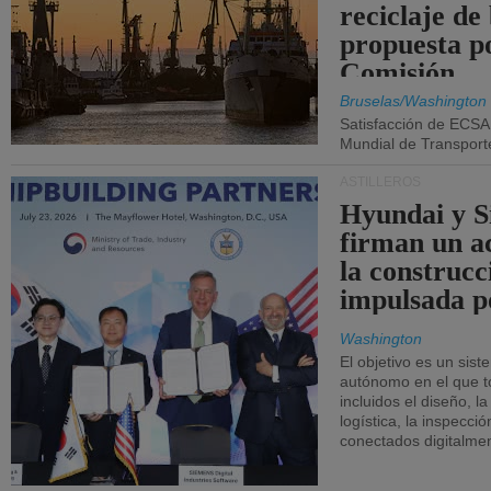
reciclaje de
propuesta p
Comisión.
Bruselas/Washington
Satisfacción de ECSA
Mundial de Transport
ASTILLEROS
Hyundai y 
firman un a
la construcc
impulsada p
Washington
El objetivo es un sist
autónomo en el que t
incluidos el diseño, la
logística, la inspecci
conectados digitalme