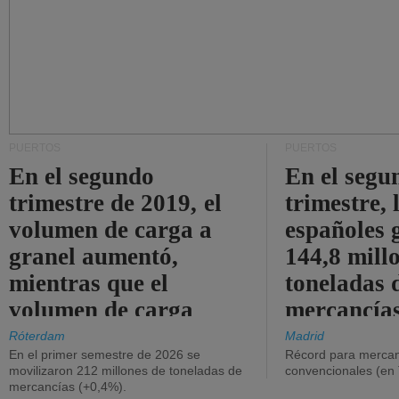
PUERTOS
PUERTOS
En el segundo
En el segu
trimestre de 2019, el
trimestre, 
volumen de carga a
españoles 
granel aumentó,
144,8 mill
mientras que el
toneladas 
volumen de carga
mercancías
general disminuyó.
Róterdam
Madrid
En el primer semestre de 2026 se
Récord para mercan
movilizaron 212 millones de toneladas de
convencionales (en
mercancías (+0,4%).