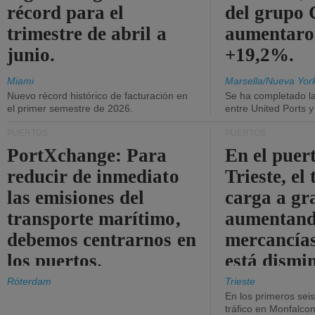
récord para el
del grup
trimestre de abril a
aumentaro
junio.
+19,2%.
Miami
Marsella/Nueva Yor
Nuevo récord histórico de facturación en
Se ha completado l
el primer semestre de 2026.
entre United Ports 
PUERTOS
PUERTOS
PortXchange: Para
En el puer
reducir de inmediato
Trieste, el 
las emisiones del
carga a gr
transporte marítimo,
aumentando
debemos centrarnos en
mercancías
los puertos.
está dismi
Róterdam
Trieste
En los primeros sei
tráfico en Monfalco