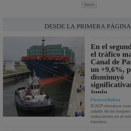
Send
DESDE LA PRIMERA PÁGIN
TRANSPORTE MARÍTIM
En el segund
el tráfico m
Canal de Pa
un +9,6%, p
disminuyó
significativ
junio.
Panamá/Balboa
El ACP introduce nuev
calado de los buques
reducciones en el nú
tránsitos.