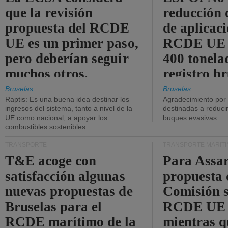
que la revisión
reducción 
propuesta del RCDE
de aplicaci
UE es un primer paso,
RCDE UE d
pero deberían seguir
400 tonela
muchos otros.
registro br
Bruselas
Bruselas
Raptis: Es una buena idea destinar los
Agradecimiento por
ingresos del sistema, tanto a nivel de la
destinadas a reducir
UE como nacional, a apoyar los
buques evasivas.
combustibles sostenibles.
TRANSPORTE
TRANSPORTE MARÍT
T&E acoge con
Para Assar
satisfacción algunas
propuesta 
nuevas propuestas de
Comisión s
Bruselas para el
RCDE UE e
RCDE marítimo de la
mientras q