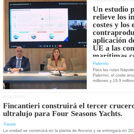
TRANSPORTE MARÍTIM
Un estudio 
relieve los 
costes y los 
contraprodu
aplicación 
UE a las co
marítimas co
de Sicilia.
Palermo
Para las rutas Nápol
Palermo, el coste anu
millones y 19,9 millo
ASTILLEROS
Fincantieri construirá el tercer crucer
ultralujo para Four Seasons Yachts.
Trieste
La unidad se construirá en la planta de Ancona y se entregará en 20