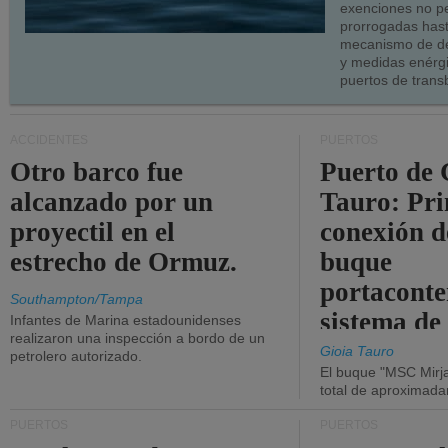
exenciones no p
prorrogadas has
mecanismo de de
y medidas enérgi
puertos de trans
ACCIDENTES
PUERTOS
Otro barco fue
Puerto de 
alcanzado por un
Tauro: Pr
proyectil en el
conexión d
estrecho de Ormuz.
buque
portaconte
Southampton/Tampa
sistema de
Infantes de Marina estadounidenses
realizaron una inspección a bordo de un
la red eléc
Gioia Tauro
petrolero autorizado.
El buque "MSC Mirja
total de aproximad
PUERTOS
PUERTOS