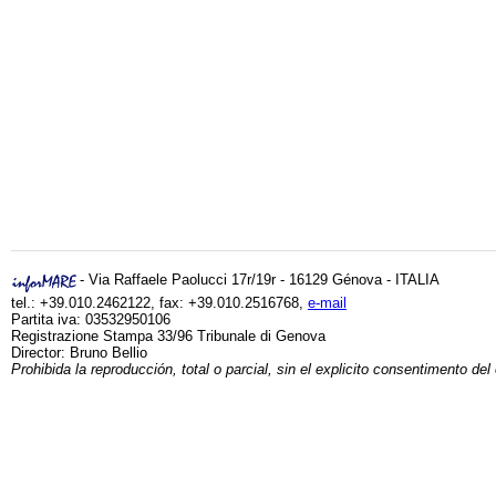
- Via Raffaele Paolucci 17r/19r - 16129 Génova - ITALIA
tel.: +39.010.2462122, fax: +39.010.2516768,
e-mail
Partita iva: 03532950106
Registrazione Stampa 33/96 Tribunale di Genova
Director: Bruno Bellio
Prohibida la reproducción, total o parcial, sin el explicito consentimento del 