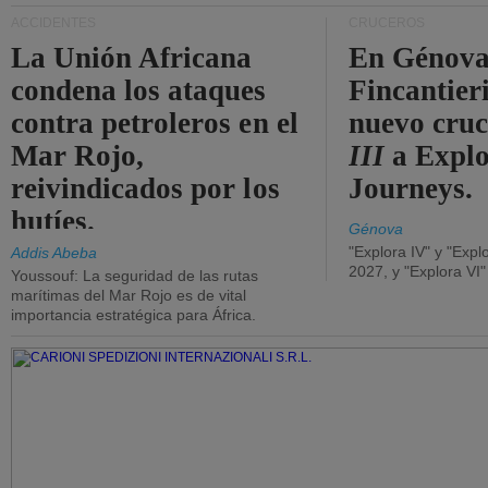
ACCIDENTES
CRUCEROS
La Unión Africana
En Génova
condena los ataques
Fincantieri
contra petroleros en el
nuevo cru
Mar Rojo,
III
a Expl
reivindicados por los
Journeys.
hutíes.
Génova
"Explora IV" y "Expl
Addis Abeba
2027, y "Explora VI
Youssouf: La seguridad de las rutas
marítimas del Mar Rojo es de vital
importancia estratégica para África.