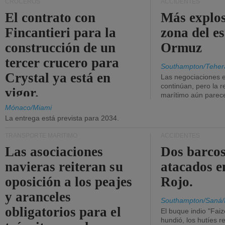
CRUCEROS
ACCIDENTES
El contrato con
Más explos
Fincantieri para la
zona del e
construcción de un
Ormuz
tercer crucero para
Southampton/Teher
Crystal ya está en
Las negociaciones 
continúan, pero la r
vigor.
marítimo aún parece
Mónaco/Miami
La entrega está prevista para 2034.
TRANSPORTE MARÍTIMO
ACCIDENTES
Las asociaciones
Dos barcos
navieras reiteran su
atacados e
oposición a los peajes
Rojo.
y aranceles
Southampton/Saná/
obligatorios para el
El buque indio "Fai
hundió, los hutíes re