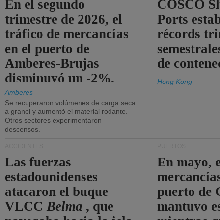
En el segundo
COSCO Sh
trimestre de 2026, el
Ports esta
tráfico de mercancías
récords tr
en el puerto de
semestrales
Amberes-Brujas
de contene
disminuyó un -2%.
Hong Kong
Amberes
Se recuperaron volúmenes de carga seca
a granel y aumentó el material rodante.
Otros sectores experimentaron
descensos.
ACCIDENTES
PUERTOS
Las fuerzas
En mayo, e
estadounidenses
mercancías
atacaron el buque
puerto de 
VLCC
Belma
, que
mantuvo es