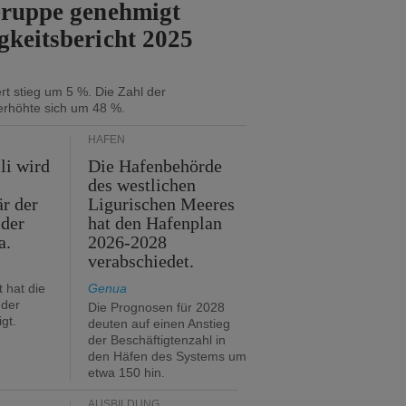
Gruppe genehmigt
gkeitsbericht 2025
t stieg um 5 %. Die Zahl der
erhöhte sich um 48 %.
HÄFEN
li wird
Die Hafenbehörde
des westlichen
är der
Ligurischen Meeres
 der
hat den Hafenplan
a.
2026-2028
verabschiedet.
 hat die
Genua
der
Die Prognosen für 2028
gt.
deuten auf einen Anstieg
der Beschäftigtenzahl in
den Häfen des Systems um
etwa 150 hin.
AUSBILDUNG