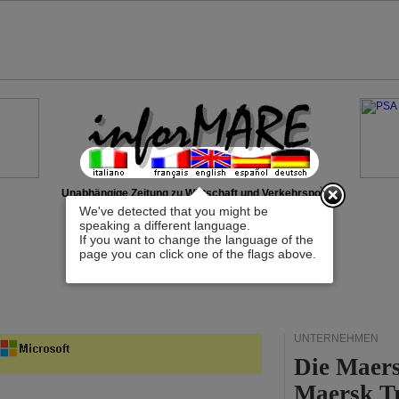
x
Unabhängige Zeitung zu Wirtschaft und Verkehrspolitik
We've detected that you might be
speaking a different language.
If you want to change the language of the
page you can click one of the flags above.
UNTERNEHMEN
Die Maers
Maersk T