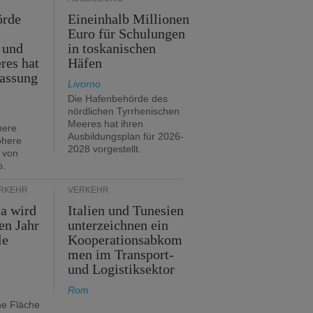
örde
Eineinhalb Millionen
Euro für Schulungen
 und
in toskanischen
res hat
Häfen
assung
Livorno
Die Hafenbehörde des
nördlichen Tyrrhenischen
Meeres hat ihren
here
Ausbildungsplan für 2026-
öhere
2028 vorgestellt.
 von
o.
ERKEHR
VERKEHR
ia wird
Italien und Tunesien
en Jahr
unterzeichnen ein
le
Kooperationsabkom
men im Transport-
und Logistiksektor
Rom
ne Fläche