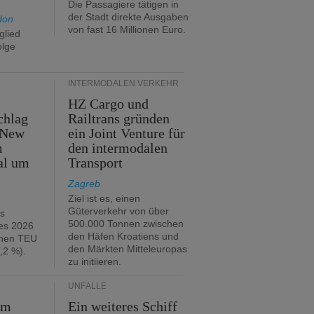
Die Passagiere tätigen in
der Stadt direkte Ausgaben
don
von fast 16 Millionen Euro.
glied
olge
INTERMODALEN VERKEHR
HZ Cargo und
chlag
Railtrans gründen
 New
ein Joint Venture für
m
den intermodalen
al um
Transport
Zagreb
Ziel ist es, einen
Güterverkehr von über
hs
500.000 Tonnen zwischen
es 2026
den Häfen Kroatiens und
onen TEU
den Märkten Mitteleuropas
,2 %).
zu initiieren.
UNFÄLLE
im
Ein weiteres Schiff