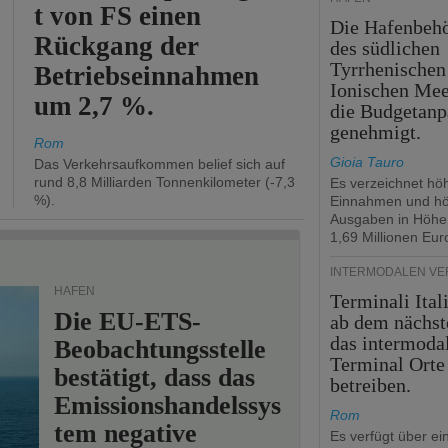
t von FS einen
Die Hafenbeh
Rückgang der
des südlichen
Tyrrhenischen
Betriebseinnahmen
Ionischen Mee
um 2,7 %.
die Budgetanp
genehmigt.
Rom
Gioia Tauro
Das Verkehrsaufkommen belief sich auf
rund 8,8 Milliarden Tonnenkilometer (-7,3
Es verzeichnet hö
%).
Einnahmen und h
Ausgaben in Höhe
1,69 Millionen Eur
INTERMODALEN V
HÄFEN
Terminali Ital
Die EU-ETS-
ab dem nächst
das intermoda
Beobachtungsstelle
Terminal Orte
bestätigt, dass das
betreiben.
Emissionshandelssys
Rom
tem negative
Es verfügt über ei