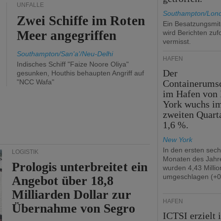
UNFÄLLE
Southampton/Lon
Zwei Schiffe im Roten
Ein Besatzungsmit
Meer angegriffen
wird Berichten zuf
vermisst.
Southampton/San'a'/Neu-Delhi
HÄFEN
Indisches Schiff "Faize Noore Oliya"
Der
gesunken, Houthis behaupten Angriff auf
"NCC Wafa"
Containerums
im Hafen von
York wuchs i
zweiten Quart
1,6 %.
New York
In den ersten sec
LOGISTIK
Monaten des Jahr
Prologis unterbreitet ein
wurden 4,43 Milli
umgeschlagen (+0
Angebot über 18,8
Milliarden Dollar zur
HÄFEN
Übernahme von Segro
ICTSI erzielt 