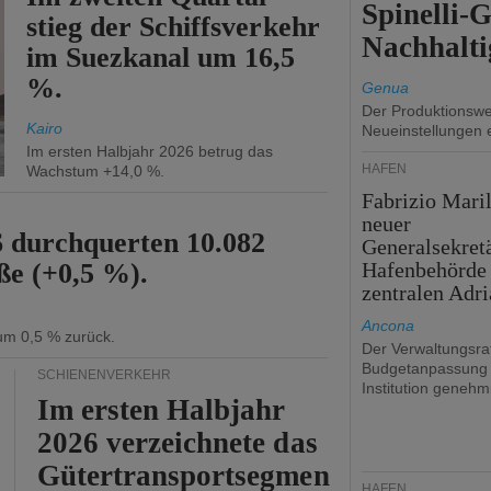
Spinelli-
stieg der Schiffsverkehr
Nachhalti
im Suezkanal um 16,5
%.
Genua
Der Produktionswer
Kairo
Neueinstellungen 
Im ersten Halbjahr 2026 betrug das
HÄFEN
Wachstum +14,0 %.
Fabrizio Maril
neuer
6 durchquerten 10.082
Generalsekret
ße (+0,5 %).
Hafenbehörde
zentralen Adri
Ancona
 um 0,5 % zurück.
Der Verwaltungsrat
Budgetanpassung 
SCHIENENVERKEHR
Institution genehmi
Im ersten Halbjahr
2026 verzeichnete das
Gütertransportsegmen
HÄFEN