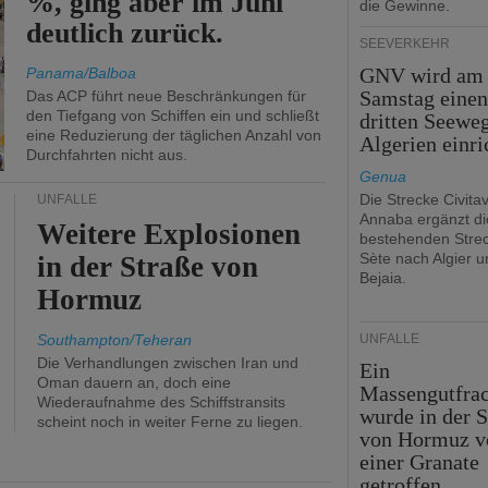
%, ging aber im Juni
die Gewinne.
deutlich zurück.
SEEVERKEHR
GNV wird am
Panama/Balboa
Samstag eine
Das ACP führt neue Beschränkungen für
den Tiefgang von Schiffen ein und schließt
dritten Seewe
eine Reduzierung der täglichen Anzahl von
Algerien einri
Durchfahrten nicht aus.
Genua
Die Strecke Civita
UNFÄLLE
Annaba ergänzt di
Weitere Explosionen
bestehenden Stre
Sète nach Algier u
in der Straße von
Bejaia.
Hormuz
Southampton/Teheran
UNFÄLLE
Die Verhandlungen zwischen Iran und
Ein
Oman dauern an, doch eine
Massengutfrac
Wiederaufnahme des Schiffstransits
wurde in der S
scheint noch in weiter Ferne zu liegen.
von Hormuz v
einer Granate
getroffen.