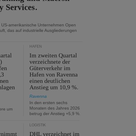
y Services.
s US-amerikanische Unternehmen Open
uft, das auf industrielle Ausgliederungen
HÄFEN
artal
Im zweiten Quartal
)
verzeichnete der
fen
Güterverkehr im
,3
Hafen von Ravenna
nnen
einen deutlichen
hlagen
Anstieg um 10,9 %.
Ravenna
In den ersten sechs
Monaten des Jahres 2026
iere um
betrug der Anstieg +5,9 %.
LOGISTIK
rnimmt
DHL verzeichnet im