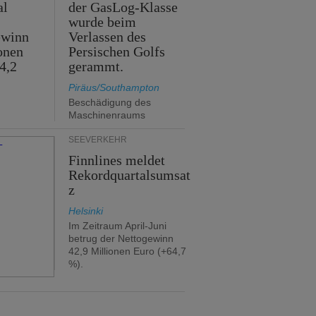
al
der GasLog-Klasse
wurde beim
ewinn
Verlassen des
onen
Persischen Golfs
4,2
gerammt.
Piräus/Southampton
Beschädigung des
Maschinenraums
SEEVERKEHR
Finnlines meldet
Rekordquartalsumsat
z
Helsinki
Im Zeitraum April-Juni
betrug der Nettogewinn
42,9 Millionen Euro (+64,7
%).