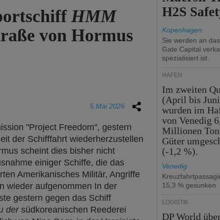
H2S Safet
ortschiff
HMM
traße von Hormus
Kopenhagen
Sie werden an da
Gate Capital verka
spezialisiert ist.
HÄFEN
Im zweiten Qu
(April bis Juni
5 Mai 2026
wurden im Ha
von Venedig 6
ssion "Project Freedom", gestern
Millionen To
it der Schifffahrt wiederherzustellen
Güter umgesc
mus scheint dies bisher nicht
(-1,2 %).
usnahme einiger Schiffe, die das
Venedig
ten Amerikanisches Militär, Angriffe
Kreuzfahrtpassag
en wieder aufgenommen In der
15,3 % gesunken
te gestern gegen das Schiff
LOGISTIK
 der
südkoreanischen Reederei
DP World übe