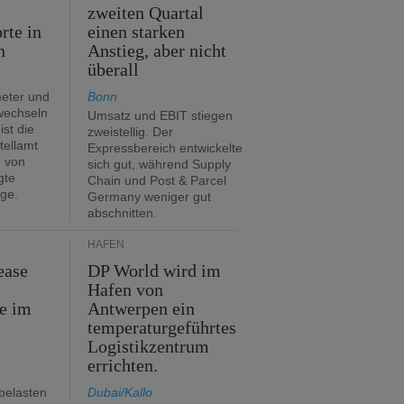
zweiten Quartal
rte in
einen starken
n
Anstieg, aber nicht
überall
eter und
Bonn
 wechseln
Umsatz und EBIT stiegen
ist die
zweistellig. Der
tellamt
Expressbereich entwickelte
e von
sich gut, während Supply
gte
Chain und Post & Parcel
ge.
Germany weniger gut
abschnitten.
HÄFEN
ease
DP World wird im
Hafen von
e im
Antwerpen ein
temperaturgeführtes
Logistikzentrum
errichten.
belasten
Dubai/Kallo