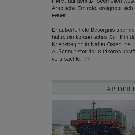
HMM, auf dem 14 Seemeilen westli
Arabische Emirate, ereignete sich 
Feuer.
Er äußerte tiefe Besorgnis über de
hatte. ein koreanisches Schiff in 
Kriegsbeginn in Naher Osten, heute
Außenminister der Südkorea bestät
verursachte.
AB DER 