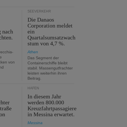
SEEVERKEHR
Die Danaos
n
Corporation meldet
g nach
ein
chten.
Quartalsumsatzwach
stum von 4,7 %.
vecchia-
Athen
e
Das Segment der
cken von
Containerschiffe bleibt
nd
stabil. Massengutfrachter
leisten weiterhin ihren
Beitrag.
HÄFEN
In diesem Jahr
hter
werden 800.000
traße
Kreuzfahrtpassagiere
on
in Messina erwartet.
Messina