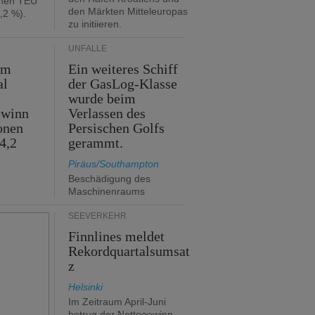
onen TEU
den Märkten Mitteleuropas
,2 %).
zu initiieren.
UNFÄLLE
im
Ein weiteres Schiff
al
der GasLog-Klasse
wurde beim
ewinn
Verlassen des
onen
Persischen Golfs
4,2
gerammt.
Piräus/Southampton
Beschädigung des
Maschinenraums
SEEVERKEHR
Finnlines meldet
Rekordquartalsumsat
z
Helsinki
Im Zeitraum April-Juni
betrug der Nettogewinn