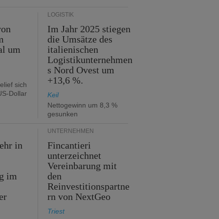
LOGISTIK
von
Im Jahr 2025 stiegen
m
die Umsätze des
al um
italienischen
Logistikunternehmen
s Nord Ovest um
+13,6 %.
lief sich
US-Dollar
Keil
Nettogewinn um 8,3 %
gesunken
UNTERNEHMEN
ehr in
Fincantieri
n
unterzeichnet
Vereinbarung mit
eg im
den
Reinvestitionspartne
er
rn von NextGeo
Triest