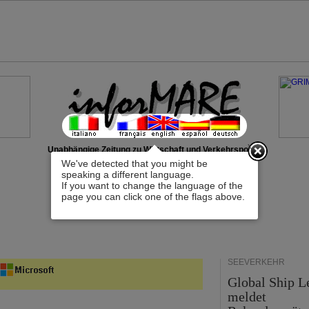
x
Unabhängige Zeitung zu Wirtschaft und Verkehrspolitik
We've detected that you might be
speaking a different language.
If you want to change the language of the
page you can click one of the flags above.
SEEVERKEHR
Global Ship L
meldet