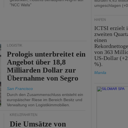
wurden 4,43 Milli
"NCC Wafa"
umgeschlagen (+0
HÄFEN
ICTSI erzielt 
zweiten Quart
einen
Rekordnettog
LOGISTIK
von 363 Milli
Prologis unterbreitet ein
US-Dollar (+2
Angebot über 18,8
%).
Milliarden Dollar zur
Manila
Übernahme von Segro
San Francisco
Durch den Zusammenschluss entsteht ein
europäischer Riese im Bereich Besitz und
Verwaltung von Logistikimmobilien.
KREUZFAHRTEN
Die Umsätze von