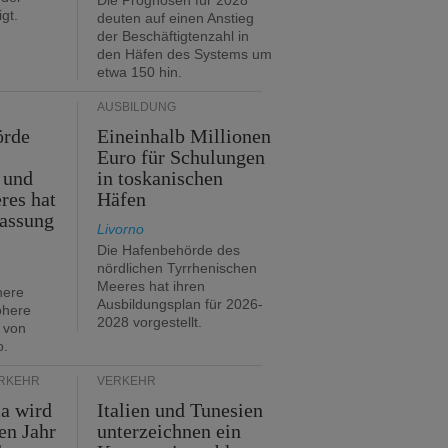
Die Prognosen für 2028
gt.
deuten auf einen Anstieg
der Beschäftigtenzahl in
den Häfen des Systems um
etwa 150 hin.
AUSBILDUNG
örde
Eineinhalb Millionen
Euro für Schulungen
 und
in toskanischen
res hat
Häfen
assung
Livorno
Die Hafenbehörde des
nördlichen Tyrrhenischen
Meeres hat ihren
here
Ausbildungsplan für 2026-
öhere
2028 vorgestellt.
 von
o.
ERKEHR
VERKEHR
ia wird
Italien und Tunesien
en Jahr
unterzeichnen ein