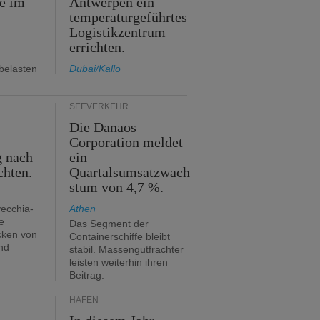
e im
Antwerpen ein
temperaturgeführtes
Logistikzentrum
errichten.
belasten
Dubai/Kallo
SEEVERKEHR
Die Danaos
n
Corporation meldet
g nach
ein
chten.
Quartalsumsatzwach
stum von 4,7 %.
vecchia-
Athen
e
Das Segment der
cken von
Containerschiffe bleibt
nd
stabil. Massengutfrachter
leisten weiterhin ihren
Beitrag.
HÄFEN