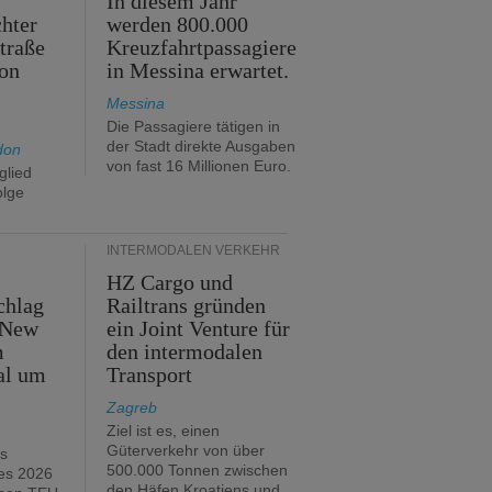
In diesem Jahr
hter
werden 800.000
traße
Kreuzfahrtpassagiere
on
in Messina erwartet.
Messina
Die Passagiere tätigen in
der Stadt direkte Ausgaben
don
von fast 16 Millionen Euro.
glied
olge
INTERMODALEN VERKEHR
HZ Cargo und
chlag
Railtrans gründen
 New
ein Joint Venture für
m
den intermodalen
al um
Transport
Zagreb
Ziel ist es, einen
Güterverkehr von über
hs
500.000 Tonnen zwischen
es 2026
den Häfen Kroatiens und