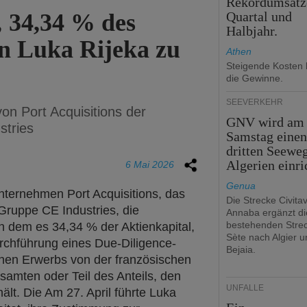
Rekordumsätz
34,34 % des
Quartal und
Halbjahr.
on Luka Rijeka zu
Athen
Steigende Kosten 
die Gewinne.
SEEVERKEHR
von Port Acquisitions der
GNV wird am
stries
Samstag eine
dritten Seewe
Algerien einri
6 Mai 2026
Genua
nternehmen Port Acquisitions, das
Die Strecke Civita
 Gruppe CE Industries, die
Annaba ergänzt di
bestehenden Stre
 dem es 34,34 % der Aktienkapital,
Sète nach Algier u
rchführung eines Due-Diligence-
Bejaia.
chen Erwerbs von der französischen
mten oder Teil des Anteils, den
UNFÄLLE
ält. Die Am 27. April führte Luka