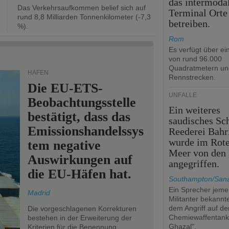
das intermoda
Das Verkehrsaufkommen belief sich auf
Terminal Orte
rund 8,8 Milliarden Tonnenkilometer (-7,3
betreiben.
%).
Rom
Es verfügt über ei
von rund 96.000
Quadratmetern un
HÄFEN
Rennstrecken.
Die EU-ETS-
UNFÄLLE
Beobachtungsstelle
Ein weiteres
bestätigt, dass das
saudisches Sch
Emissionshandelssys
Reederei Bahr
wurde im Rot
tem negative
Meer von den 
Auswirkungen auf
angegriffen.
die EU-Häfen hat.
Southampton/Sana
Ein Sprecher jemen
Madrid
Militanter bekannt
dem Angriff auf de
Die vorgeschlagenen Korrekturen
Chemiewaffentan
bestehen in der Erweiterung der
Ghazal".
Kriterien für die Benennung