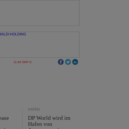
11:49 GMT+2
HÄFEN
ease
DP World wird im
Hafen von