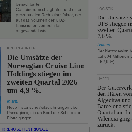
benachbarter
LOGISTIK
Containerumschlaghäfen und einem
prozentualen Reduktionsfaktor, der
Die Umsätze 
auf das Volumen der CO2-
UPS stiegen i
Emissionen von Schiffen
zweiten Quart
angewendet wird.
7,6 %.
Atlanta
KREUZFAHRTEN
Der Nettogewinn be
Die Umsätze der
auf 604 Millionen 
(-52,9 %).
Norwegian Cruise Line
Holdings stiegen im
HÄFEN
zweiten Quartal 2026
Der Güterverk
um 4,9 %.
den Häfen vo
Algeciras und
Miami
Barcelona sti
Neue historische Aufzeichnungen über
Quartal an. In
Passagiere, die an Bord der Schiffe der
Valencia ging 
Flotte gingen
zurück.