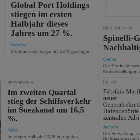
Global Port Holdings
stiegen im ersten
Halbjahr dieses
UNTERNEHMEN
Jahres um 27 %.
Spinelli-
Istanbul
Nachhalti
Bruttobetriebsmarge um 22 % gestiegen
Genua
Der Produktionswer
Neueinstellungen 
HÄFEN
SEEVERKEHR
Im zweiten Quartal
Fabrizio Maril
neuer
stieg der Schiffsverkehr
Generalsekret
im Suezkanal um 16,5
Hafenbehörde
%.
zentralen Adri
Ancona
Kairo
Der Verwaltungsrat
Im ersten Halbjahr 2026 betrug das
Budgetanpassung 