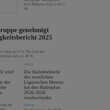
42,9 Millionen Euro (+64,7
%).
Gruppe genehmigt
gkeitsbericht 2025
t stieg um 5 %. Die Zahl der
erhöhte sich um 48 %.
HÄFEN
li wird
Die Hafenbehörde
des westlichen
är der
Ligurischen Meeres
 der
hat den Hafenplan
a.
2026-2028
verabschiedet.
 hat die
Genua
der