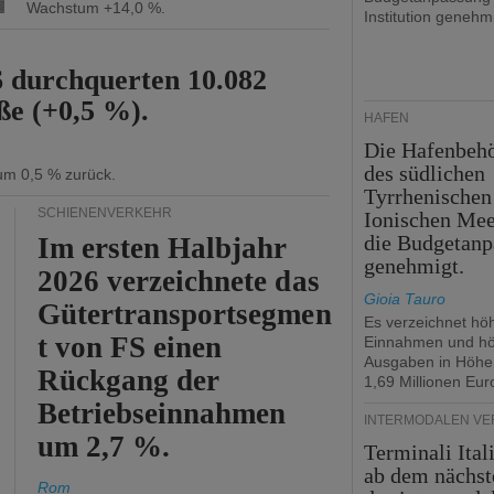
Wachstum +14,0 %.
Institution genehmi
6 durchquerten 10.082
ße (+0,5 %).
HÄFEN
Die Hafenbeh
des südlichen
 um 0,5 % zurück.
Tyrrhenischen
SCHIENENVERKEHR
Ionischen Mee
die Budgetanp
Im ersten Halbjahr
genehmigt.
2026 verzeichnete das
Gioia Tauro
Gütertransportsegmen
Es verzeichnet hö
t von FS einen
Einnahmen und h
Ausgaben in Höhe
Rückgang der
1,69 Millionen Eur
Betriebseinnahmen
INTERMODALEN V
um 2,7 %.
Terminali Ital
ab dem nächst
Rom