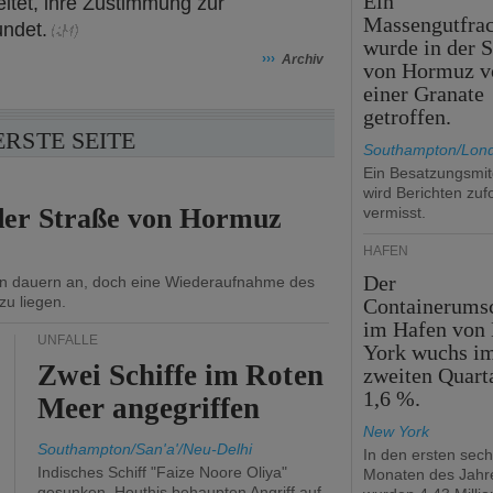
Ein
eitet, ihre Zustimmung zur
Massengutfrac
ndet.
wurde in der S
›››
Archiv
von Hormuz v
einer Granate
getroffen.
ERSTE SEITE
Southampton/Lon
Ein Besatzungsmit
wird Berichten zuf
 der Straße von Hormuz
vermisst.
HÄFEN
Der
n dauern an, doch eine Wiederaufnahme des
zu liegen.
Containerums
im Hafen von
UNFÄLLE
York wuchs i
Zwei Schiffe im Roten
zweiten Quart
1,6 %.
Meer angegriffen
New York
Southampton/San'a'/Neu-Delhi
In den ersten sec
Indisches Schiff "Faize Noore Oliya"
Monaten des Jahr
gesunken, Houthis behaupten Angriff auf