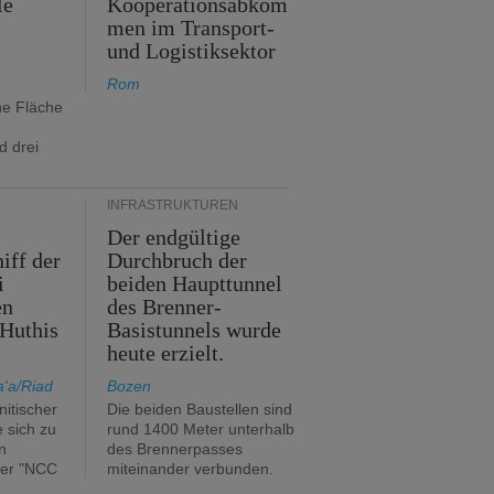
le
Kooperationsabkom
men im Transport-
und Logistiksektor
Rom
ne Fläche
d drei
INFRASTRUKTUREN
Der endgültige
iff der
Durchbruch der
i
beiden Haupttunnel
en
des Brenner-
Huthis
Basistunnels wurde
heute erzielt.
'a/Riad
Bozen
itischer
Die beiden Baustellen sind
e sich zu
rund 1400 Meter unterhalb
n
des Brennerpasses
ker "NCC
miteinander verbunden.