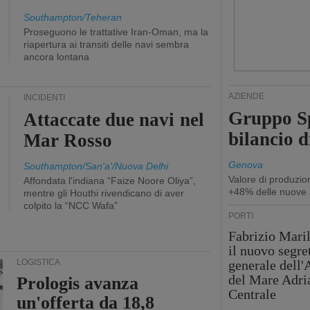
Southampton/Teheran
Proseguono le trattative Iran-Oman, ma la
riapertura ai transiti delle navi sembra
ancora lontana
AZIENDE
INCIDENTI
Gruppo Sp
Attaccate due navi nel
bilancio d
Mar Rosso
Genova
Southampton/San'a'/Nuova Delhi
Valore di produzio
Affondata l'indiana “Faize Noore Oliya”,
+48% delle nuove 
mentre gli Houthi rivendicano di aver
colpito la “NCC Wafa”
PORTI
Fabrizio Maril
il nuovo segre
LOGISTICA
generale dell
del Mare Adri
Prologis avanza
Centrale
un'offerta da 18,8