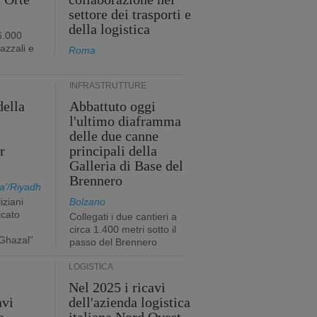
settore dei trasporti e
della logistica
6.000
iazzali e
Roma
INFRASTRUTTURE
della
Abbattuto oggi
l'ultimo diaframma
i
delle due canne
r
principali della
Galleria di Base del
Brennero
a'/Riyadh
iziani
Bolzano
icato
Collegati i due cantieri a
circa 1.400 metri sotto il
Ghazal”
passo del Brennero
LOGISTICA
Nel 2025 i ricavi
avi
dell'azienda logistica