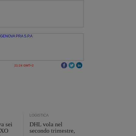
21:24 GMT+2
LOGISTICA
a sei
DHL vola nel
 GXO
secondo trimestre,