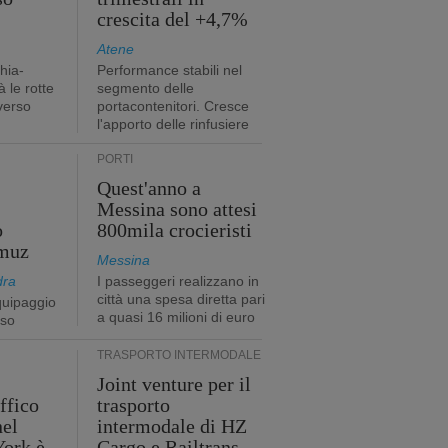
crescita del +4,7%
Atene
hia-
Performance stabili nel
 le rotte
segmento delle
verso
portacontenitori. Cresce
l'apporto delle rinfusiere
PORTI
Quest'anno a
Messina sono attesi
o
800mila crocieristi
rmuz
Messina
dra
I passeggeri realizzano in
città una spesa diretta pari
quipaggio
a quasi 16 milioni di euro
rso
TRASPORTO INTERMODALE
Joint venture per il
affico
trasporto
nel
intermodale di HZ
York è
Cargo e Railtrans