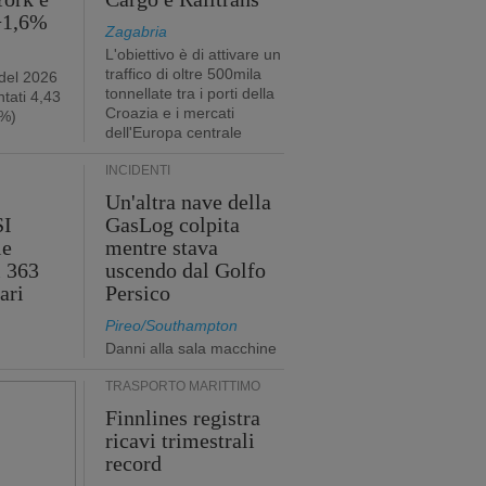
 +1,6%
Zagabria
L'obiettivo è di attivare un
traffico di oltre 500mila
 del 2026
tonnellate tra i porti della
tati 4,43
Croazia e i mercati
2%)
dell'Europa centrale
INCIDENTI
Un'altra nave della
SI
GasLog colpita
le
mentre stava
i 363
uscendo dal Golfo
ari
Persico
Pireo/Southampton
Danni alla sala macchine
TRASPORTO MARITTIMO
Finnlines registra
ricavi trimestrali
record