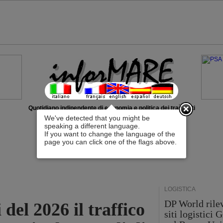
x
Quotidiano indipendente di economia e politica dei trasporti
We've detected that you might be
speaking a different language.
If you want to change the language of the
page you can click one of the flags above.
LOGISTICA
DP World rilev
 del 2026 il traffico
siti logistici