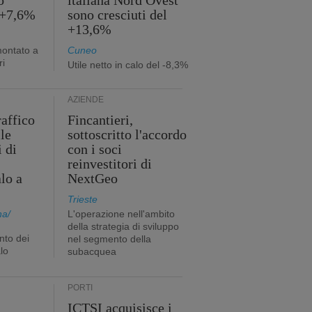
o
italiana Nord Ovest
 +7,6%
sono cresciuti del
+13,6%
montato a
Cuneo
ri
Utile netto in calo del -8,3%
AZIENDE
raffico
Fincantieri,
lle
sottoscritto l'accordo
i di
con i soci
reinvestitori di
lo a
NextGeo
Trieste
na/
L'operazione nell'ambito
della strategia di sviluppo
nto dei
nel segmento della
lo
subacquea
PORTI
ICTSI acquisisce i