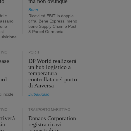
to
ma non ovunque
Bonn
ri e
Ricavi ed EBIT in doppia
passano
cifra. Bene Express, meno
ione
bene Supply Chain e Post
ust
& Parcel Germania
quisizione
TIMO
PORTI
ease
DP World realizzerà
un hub logistico a
temperatura
ord
controllata nel porto
di Anversa
i incide
Dubai/Kallo
TIMO
TRASPORTO MARITTIMO
tiverà
Danaos Corporation
zio
registra ricavi
so
trimestrali in