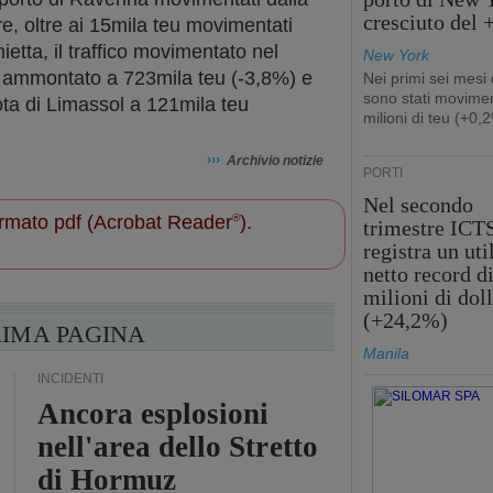
cresciuto del
e, oltre ai 15mila teu movimentati
etta, il traffico movimentato nel
New York
 ammontato a 723mila teu (-3,8%) e
Nei primi sei mesi
sono stati movimen
ota di Limassol a 121mila teu
milioni di teu (+0,
›››
Archivio notizie
PORTI
Nel secondo
 formato pdf (Acrobat Reader
®
).
trimestre ICT
registra un uti
netto record d
milioni di doll
(+24,2%)
RIMA PAGINA
Manila
INCIDENTI
Ancora esplosioni
nell'area dello Stretto
di Hormuz