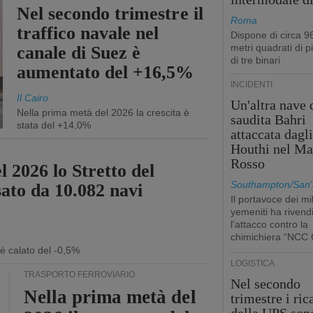
Nel secondo trimestre il
Roma
traffico navale nel
Dispone di circa 9
metri quadrati di p
canale di Suez è
di tre binari
aumentato del +16,5%
INCIDENTI
Il Cairo
Un'altra nave 
Nella prima metà del 2026 la crescita è
saudita Bahri
stata del +14,0%
attaccata dagl
Houthi nel Ma
Rosso
l 2026 lo Stretto del
Southampton/San'
sato da 10.082 navi
Il portavoce dei mil
yemeniti ha rivend
l'attacco contro la
chimichiera “NCC 
 è calato del -0,5%
LOGISTICA
TRASPORTO FERROVIARIO
Nel secondo
Nella prima metà del
trimestre i ric