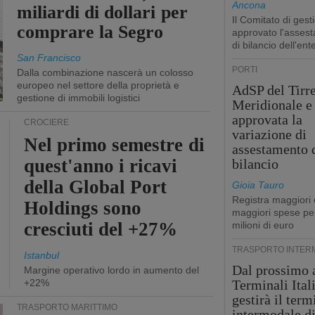
Ancona
miliardi di dollari per
Il Comitato di gest
comprare la Segro
approvato l'asses
di bilancio dell'ent
San Francisco
PORTI
Dalla combinazione nascerà un colosso
europeo nel settore della proprietà e
AdSP del Tirr
gestione di immobili logistici
Meridionale e 
approvata la
CROCIERE
variazione di
Nel primo semestre di
assestamento 
quest'anno i ricavi
bilancio
della Global Port
Gioia Tauro
Registra maggiori 
Holdings sono
maggiori spese pe
cresciuti del +27%
milioni di euro
TRASPORTO INTER
Istanbul
Dal prossimo 
Margine operativo lordo in aumento del
+22%
Terminali Ital
gestirà il term
TRASPORTO MARITTIMO
intermodale d