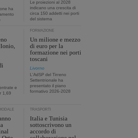
Le proiezioni al 2028
indicano una crescita di
ione ha
circa 150 addetti nei porti
tamento
del sistema
e
FORMAZIONE
eno
Un milione e mezzo
Ionio,
di euro per la
formazione nei porti
toscani
di
Livorno
L'AdSP del Tirreno
Settentrionale ha
presentato il piano
entrate e
formativo 2026-2028
r 1,69
MODALE
TRASPORTI
anno
Italia e Tunisia
ia
sottoscrivono un
inal
accordo di
i Orte
collaborazione nel