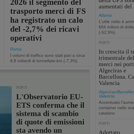
della UPS son
2026 il segmento del
aumentati del
trasporto merci di FS
Atlanta
ha registrato un calo
L'utile netto è am
del -2,7% dei ricavi
604 milioni di dolla
(-52,9%)
operativi
PORTI
Roma
In crescita il t
I volumi di traffico sono stati pari a circa
trimestrale de
8,8 miliardi di tonnellate-km (-7,3%)
merci nei port
Algeciras e
Barcellona. Ca
Valencia
PORTI
Algeciras/Barcello
L'Observatorio EU-
Valencia
Accentuato l'aume
ETS conferma che il
container nello sca
sistema di scambio
catalano
di quote di emissioni
PORTI
sta avendo un
Adottato