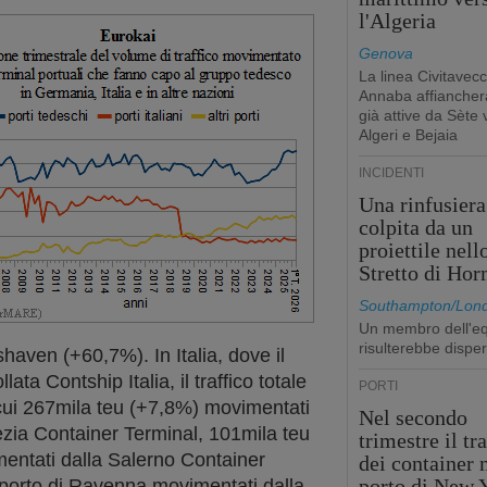
l'Algeria
Genova
La linea Civitavecc
Annaba affiancherà
già attive da Sète 
Algeri e Bejaia
INCIDENTI
Una rinfusiera
colpita da un
proiettile nell
Stretto di Ho
Southampton/Lon
Un membro dell'e
risulterebbe dispe
haven (+60,7%). In Italia, dove il
ata Contship Italia, il traffico totale
PORTI
 cui 267mila teu (+7,8%) movimentati
Nel secondo
ezia Container Terminal, 101mila teu
trimestre il tr
mentati dalla Salerno Container
dei container 
porto di New 
 porto di Ravenna movimentati dalla