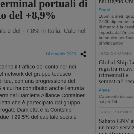
terminal portuali di
nel Regno Uni
Dubai
to del +8,9%
186mila metri quad
2.000 dipendenti 
di mano: è la cess
 e del +7,8% in Italia. Calo nel
imposta dall'Antitr
britannico per l'ac
di Wincanton
14 maggio 2026
TRASPORTO MARIT
Global Ship L
'anno il traffico dei container nei
registra ricavi
del network del gruppo tedesco
trimestrali e
semestrali rec
 di teu, con una progressione del
a cui ha contribuito anche l'entrata
Atene
terminal Damietta Alliance Container
L'aumento dei cost
sui profitti
ietta che è partecipato dal gruppo
urogate Damietta e la Contship
TRASPORTO MARIT
e il 29,5% del capitale sociale
Sabato GNV at
un terzo servi
marittimo ver