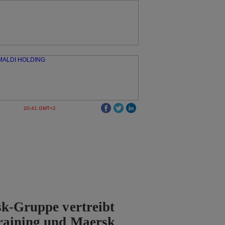
20:41 GMT+2
k-Gruppe vertreibt
raining und Maersk