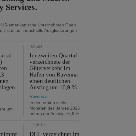
y Services.
s US-amerikanische Unternehmen Open
uft, das auf industrielle Ausgliederungen
HÄFEN
artal
Im zweiten Quartal
)
verzeichnete der
fen
Güterverkehr im
,3
Hafen von Ravenna
nnen
einen deutlichen
hlagen
Anstieg um 10,9 %.
Ravenna
In den ersten sechs
Monaten des Jahres 2026
iere um
betrug der Anstieg +5,9 %.
LOGISTIK
rnimmt
DHL verzeichnet im