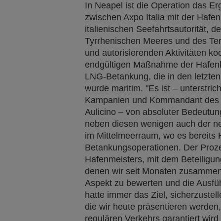
In Neapel ist die Operation das E
zwischen Axpo Italia mit der Hafe
italienischen Seefahrtsautorität, 
Tyrrhenischen Meeres und des Ter
und autorisierenden Aktivitäten ko
endgültigen Maßnahme der Hafe
LNG-Betankung, die in den letzte
wurde maritim. "Es ist – unterstric
Kampanien und Kommandant des H
Aulicino – von absoluter Bedeutun
neben diesen wenigen auch der ne
im Mittelmeerraum, wo es bereits
Betankungsoperationen. Der Proz
Hafenmeisters, mit dem Beteiligun
denen wir seit Monaten zusammena
Aspekt zu bewerten und die Ausfüh
hatte immer das Ziel, sicherzustel
die wir heute präsentieren werden
regulären Verkehrs garantiert wir