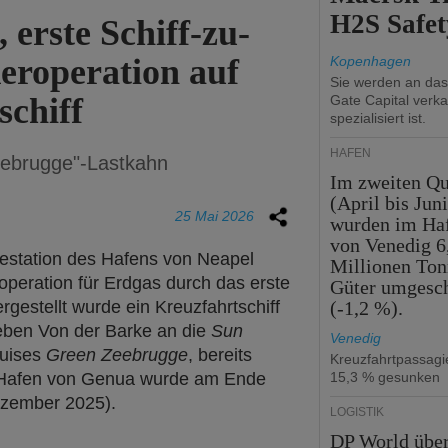
H2S Safet
 erste Schiff-zu-
roperation auf
Kopenhagen
Sie werden an da
schiff
Gate Capital verka
spezialisiert ist.
HÄFEN
eebrugge"-Lastkahn
Im zweiten Qu
(April bis Juni
25 Mai 2026
wurden im Ha
von Venedig 6
estation des Hafens von Neapel
Millionen To
roperation für Erdgas durch das erste
Güter umgesc
rgestellt wurde ein Kreuzfahrtschiff
(-1,2 %).
geben Von der Barke an die
Sun
Venedig
ruises
Green Zeebrugge
, bereits
Kreuzfahrtpassag
 Hafen von Genua wurde am Ende
15,3 % gesunken
ezember
2025).
LOGISTIK
DP World übe