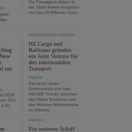
Die Passagiere tätigen in
der Stadt direkte Ausgaben
don
von fast 16 Millionen Euro.
glied
olge
INTERMODALEN VERKEHR
HZ Cargo und
chlag
Railtrans gründen
 New
ein Joint Venture für
m
den intermodalen
al um
Transport
Zagreb
Ziel ist es, einen
Güterverkehr von über
hs
500.000 Tonnen zwischen
es 2026
den Häfen Kroatiens und
onen TEU
den Märkten Mitteleuropas
,2 %).
zu initiieren.
UNFÄLLE
im
Ein weiteres Schiff