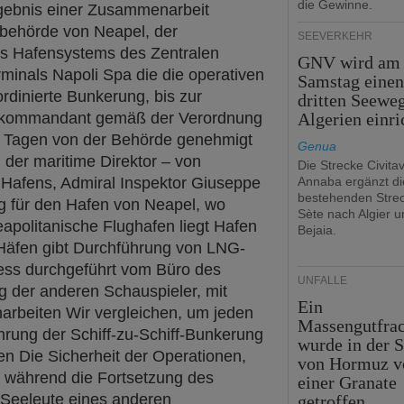
die Gewinne.
rgebnis einer Zusammenarbeit
nbehörde von Neapel, der
SEEVERKEHR
des Hafensystems des Zentralen
GNV wird am
minals Napoli Spa die die operativen
Samstag eine
ordinierte Bunkerung, bis zur
dritten Seewe
nkommandant gemäß der Verordnung
Algerien einri
n Tagen von der Behörde genehmigt
Genua
h der maritime Direktor – von
Die Strecke Civita
afens, Admiral Inspektor Giuseppe
Annaba ergänzt di
bestehenden Stre
g für den Hafen von Neapel, wo
Sète nach Algier u
apolitanische Flughafen liegt Hafen
Bejaia.
 Häfen gibt Durchführung von LNG-
ess durchgeführt vom Büro des
UNFÄLLE
g der anderen Schauspieler, mit
Ein
rbeiten Wir vergleichen, um jeden
Massengutfrac
rung der Schiff-zu-Schiff-Bunkerung
wurde in der S
len Die Sicherheit der Operationen,
von Hormuz v
, während die Fortsetzung des
einer Granate
d Seeleute eines anderen
getroffen.