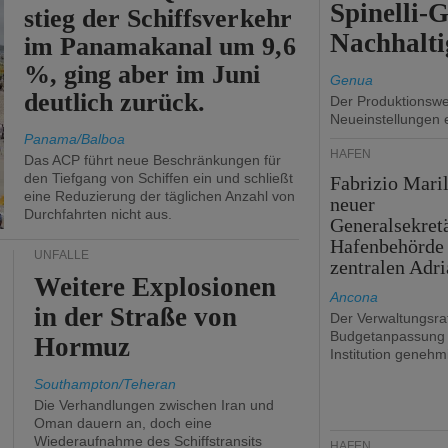
Spinelli-
stieg der Schiffsverkehr
Nachhalti
im Panamakanal um 9,6
%, ging aber im Juni
Genua
deutlich zurück.
Der Produktionswer
Neueinstellungen 
Panama/Balboa
HÄFEN
Das ACP führt neue Beschränkungen für
den Tiefgang von Schiffen ein und schließt
Fabrizio Maril
eine Reduzierung der täglichen Anzahl von
neuer
Durchfahrten nicht aus.
Generalsekret
Hafenbehörde
UNFÄLLE
zentralen Adri
Weitere Explosionen
Ancona
in der Straße von
Der Verwaltungsrat
Budgetanpassung 
Hormuz
Institution genehmi
Southampton/Teheran
Die Verhandlungen zwischen Iran und
Oman dauern an, doch eine
Wiederaufnahme des Schiffstransits
HÄFEN