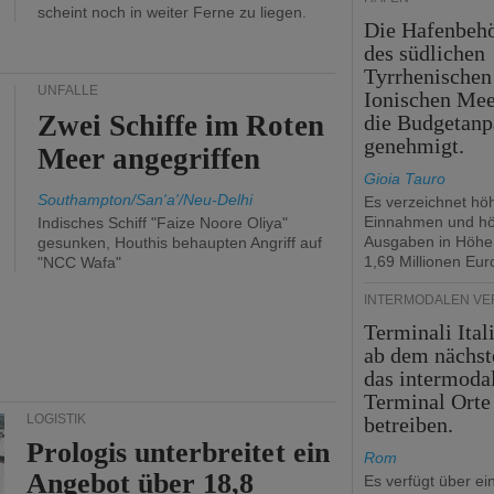
scheint noch in weiter Ferne zu liegen.
Die Hafenbeh
des südlichen
Tyrrhenischen
UNFÄLLE
Ionischen Mee
Zwei Schiffe im Roten
die Budgetanp
genehmigt.
Meer angegriffen
Gioia Tauro
Southampton/San'a'/Neu-Delhi
Es verzeichnet hö
Einnahmen und h
Indisches Schiff "Faize Noore Oliya"
Ausgaben in Höhe
gesunken, Houthis behaupten Angriff auf
1,69 Millionen Eur
"NCC Wafa"
INTERMODALEN V
Terminali Ital
ab dem nächst
das intermoda
Terminal Orte
LOGISTIK
betreiben.
Prologis unterbreitet ein
Rom
Angebot über 18,8
Es verfügt über ei