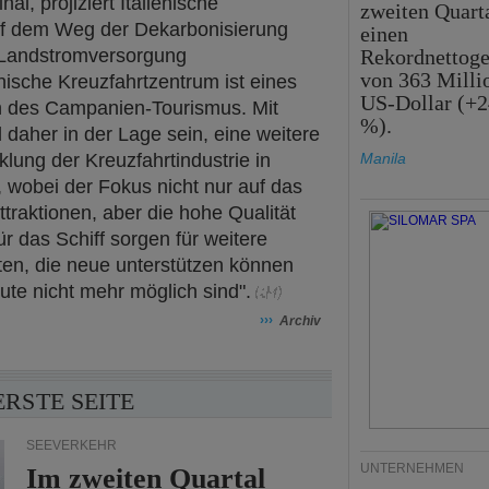
al, projiziert Italienische
zweiten Quart
auf dem Weg der Dekarbonisierung
einen
r Landstromversorgung
Rekordnettog
von 363 Milli
ische Kreuzfahrtzentrum ist eines
US-Dollar (+2
 des Campanien-Tourismus. Mit
%).
 daher in der Lage sein, eine weitere
klung der Kreuzfahrtindustrie in
Manila
wobei der Fokus nicht nur auf das
ttraktionen, aber die hohe Qualität
r das Schiff sorgen für weitere
en, die neue unterstützen können
ute nicht mehr möglich sind".
›››
Archiv
ERSTE SEITE
SEEVERKEHR
UNTERNEHMEN
Im zweiten Quartal