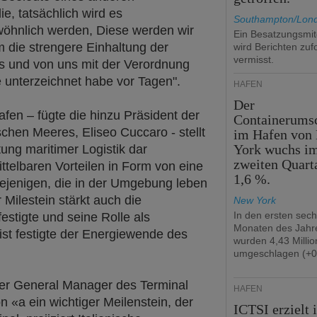
e, tatsächlich wird es
Southampton/Lon
wöhnlich werden, Diese werden wir
Ein Besatzungsmit
m die strengere Einhaltung der
wird Berichten zuf
vermisst.
ds und von uns mit der Verordnung
ge unterzeichnet habe vor Tagen".
HÄFEN
Der
afen – fügte die hinzu Präsident der
Containerums
chen Meeres, Eliseo Cuccaro - stellt
im Hafen von
York wuchs i
tung maritimer Logistik dar
zweiten Quart
ittelbaren Vorteilen in Form von eine
1,6 %.
iejenigen, die in der Umgebung leben
Milestein stärkt auch die
New York
In den ersten sec
estigte und seine Rolle als
Monaten des Jahr
st festigte der Energiewende des
wurden 4,43 Milli
umgeschlagen (+0
der General Manager des Terminal
HÄFEN
 «a ein wichtiger Meilenstein, der
ICTSI erzielt 