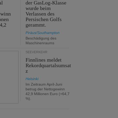
al
der GasLog-Klasse
wurde beim
ewinn
Verlassen des
onen
Persischen Golfs
4,2
gerammt.
Piräus/Southampton
Beschädigung des
Maschinenraums
SEEVERKEHR
Finnlines meldet
Rekordquartalsumsat
z
Helsinki
Im Zeitraum April-Juni
betrug der Nettogewinn
42,9 Millionen Euro (+64,7
%).