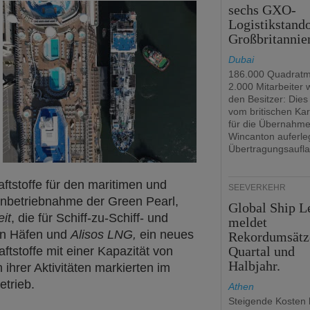
sechs GXO-
Logistikstando
Großbritannie
Dubai
186.000 Quadratm
2.000 Mitarbeiter
den Besitzer: Dies 
vom britischen Kar
für die Übernahm
Wincanton auferle
Übertragungsaufla
aftstoffe für den maritimen und
SEEVERKEHR
Inbetriebnahme der Green Pearl,
Global Ship L
eit
, die für Schiff-zu-Schiff- und
meldet
in Häfen und
Alisos LNG,
ein neues
Rekordumsätz
Quartal und
ftstoffe mit einer Kapazität von
Halbjahr.
ihrer Aktivitäten markierten im
trieb.
Athen
Steigende Kosten 