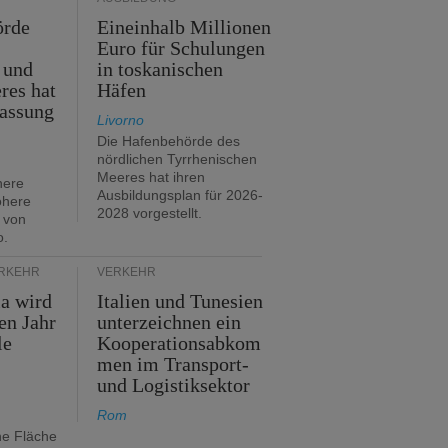
örde
Eineinhalb Millionen
Euro für Schulungen
 und
in toskanischen
res hat
Häfen
assung
Livorno
Die Hafenbehörde des
nördlichen Tyrrhenischen
Meeres hat ihren
here
Ausbildungsplan für 2026-
öhere
2028 vorgestellt.
 von
o.
ERKEHR
VERKEHR
ia wird
Italien und Tunesien
en Jahr
unterzeichnen ein
le
Kooperationsabkom
men im Transport-
und Logistiksektor
Rom
ne Fläche