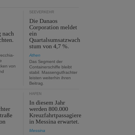
SEEVERKEHR
Die Danaos
n
Corporation meldet
g nach
ein
chten.
Quartalsumsatzwach
stum von 4,7 %.
vecchia-
Athen
e
Das Segment der
cken von
Containerschiffe bleibt
nd
stabil. Massengutfrachter
leisten weiterhin ihren
Beitrag.
HÄFEN
In diesem Jahr
hter
werden 800.000
traße
Kreuzfahrtpassagiere
on
in Messina erwartet.
Messina