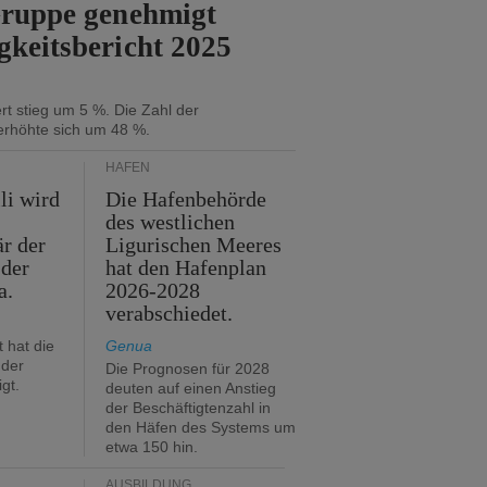
Gruppe genehmigt
gkeitsbericht 2025
t stieg um 5 %. Die Zahl der
erhöhte sich um 48 %.
HÄFEN
li wird
Die Hafenbehörde
des westlichen
är der
Ligurischen Meeres
 der
hat den Hafenplan
a.
2026-2028
verabschiedet.
 hat die
Genua
der
Die Prognosen für 2028
gt.
deuten auf einen Anstieg
der Beschäftigtenzahl in
den Häfen des Systems um
etwa 150 hin.
AUSBILDUNG