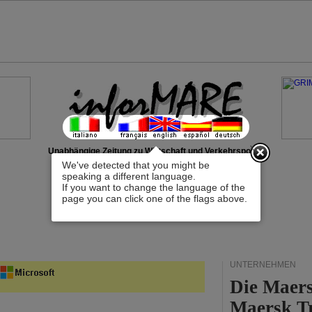
x
Unabhängige Zeitung zu Wirtschaft und Verkehrspolitik
We've detected that you might be
speaking a different language.
If you want to change the language of the
page you can click one of the flags above.
UNTERNEHMEN
Die Maers
Maersk T