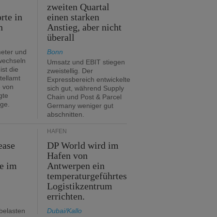
zweiten Quartal
rte in
einen starken
n
Anstieg, aber nicht
überall
eter und
Bonn
 wechseln
Umsatz und EBIT stiegen
ist die
zweistellig. Der
tellamt
Expressbereich entwickelte
e von
sich gut, während Supply
gte
Chain und Post & Parcel
ge.
Germany weniger gut
abschnitten.
HÄFEN
ease
DP World wird im
Hafen von
e im
Antwerpen ein
temperaturgeführtes
Logistikzentrum
errichten.
belasten
Dubai/Kallo