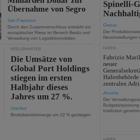
Milliarden Dollar zur
Spinelli-
Übernahme von Segro
Nachhalti
San Francisco
Genua
Durch den Zusammenschluss entsteht ein
Der Produktionswer
europäischer Riese im Bereich Besitz und
Neueinstellungen 
Verwaltung von Logistikimmobilien.
HÄFEN
KREUZFAHRTEN
Fabrizio Maril
Die Umsätze von
neuer
Global Port Holdings
Generalsekret
stiegen im ersten
Hafenbehörde
zentralen Adri
Halbjahr dieses
Ancona
Jahres um 27 %.
Der Verwaltungsrat
Budgetanpassung 
Istanbul
Institution genehmi
Bruttobetriebsmarge um 22 % gestiegen
HÄFEN