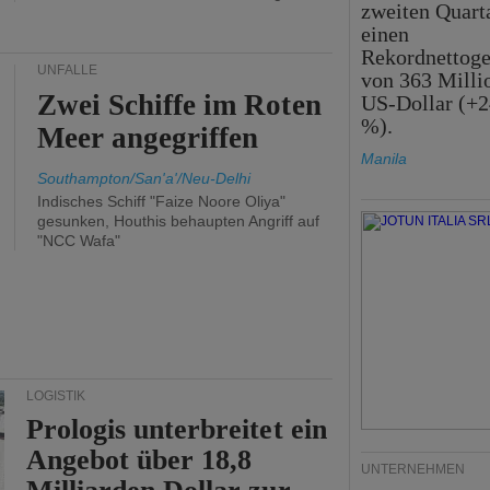
zweiten Quart
einen
Rekordnettog
UNFÄLLE
von 363 Milli
Zwei Schiffe im Roten
US-Dollar (+2
%).
Meer angegriffen
Manila
Southampton/San'a'/Neu-Delhi
Indisches Schiff "Faize Noore Oliya"
gesunken, Houthis behaupten Angriff auf
"NCC Wafa"
LOGISTIK
Prologis unterbreitet ein
Angebot über 18,8
UNTERNEHMEN