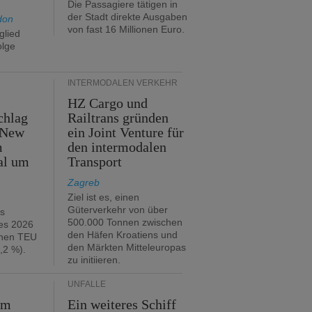
Die Passagiere tätigen in
der Stadt direkte Ausgaben
don
von fast 16 Millionen Euro.
glied
olge
INTERMODALEN VERKEHR
HZ Cargo und
chlag
Railtrans gründen
 New
ein Joint Venture für
m
den intermodalen
al um
Transport
Zagreb
Ziel ist es, einen
Güterverkehr von über
hs
500.000 Tonnen zwischen
es 2026
den Häfen Kroatiens und
onen TEU
den Märkten Mitteleuropas
,2 %).
zu initiieren.
UNFÄLLE
im
Ein weiteres Schiff