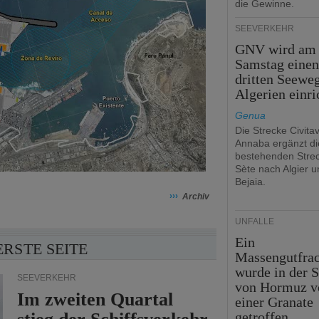
die Gewinne.
SEEVERKEHR
GNV wird am
Samstag eine
dritten Seewe
Algerien einri
Genua
Die Strecke Civita
Annaba ergänzt di
bestehenden Stre
Sète nach Algier u
Bejaia.
›››
Archiv
UNFÄLLE
Ein
ERSTE SEITE
Massengutfrac
wurde in der S
SEEVERKEHR
von Hormuz v
Im zweiten Quartal
einer Granate
getroffen.