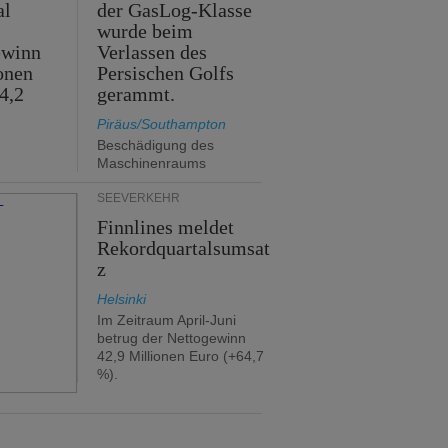
al
der GasLog-Klasse
wurde beim
ewinn
Verlassen des
onen
Persischen Golfs
4,2
gerammt.
Piräus/Southampton
Beschädigung des
Maschinenraums
SEEVERKEHR
Finnlines meldet
Rekordquartalsumsat
z
Helsinki
Im Zeitraum April-Juni
betrug der Nettogewinn
42,9 Millionen Euro (+64,7
%).