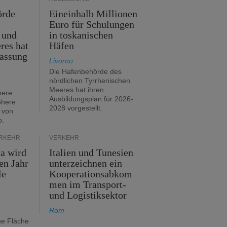
örde
Eineinhalb Millionen
Euro für Schulungen
 und
in toskanischen
res hat
Häfen
assung
Livorno
Die Hafenbehörde des
nördlichen Tyrrhenischen
Meeres hat ihren
here
Ausbildungsplan für 2026-
öhere
2028 vorgestellt.
 von
o.
ERKEHR
VERKEHR
ia wird
Italien und Tunesien
en Jahr
unterzeichnen ein
le
Kooperationsabkom
men im Transport-
und Logistiksektor
Rom
ne Fläche