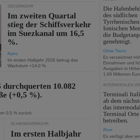
SEEVERKEHR
Die Hafenbeh
Im zweiten Quartal
des südlichen
Tyrrhenischen
stieg der Schiffsverkehr
Ionischen Mee
im Suezkanal um 16,5
die Budgetanp
%.
genehmigt.
Gioia Tauro
Kairo
Es verzeichnet hö
Im ersten Halbjahr 2026 betrug das
Einnahmen und h
Wachstum +14,0 %.
Ausgaben in Höhe
1,69 Millionen Eur
6 durchquerten 10.082
INTERMODALEN V
ße (+0,5 %).
Terminali Ital
ab dem nächst
das intermoda
 um 0,5 % zurück.
Terminal Orte
betreiben.
SCHIENENVERKEHR
Rom
Im ersten Halbjahr
Es verfügt über ei