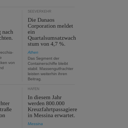
SEEVERKEHR
Die Danaos
n
Corporation meldet
g nach
ein
chten.
Quartalsumsatzwach
stum von 4,7 %.
vecchia-
Athen
e
Das Segment der
cken von
Containerschiffe bleibt
nd
stabil. Massengutfrachter
leisten weiterhin ihren
Beitrag.
HÄFEN
In diesem Jahr
hter
werden 800.000
traße
Kreuzfahrtpassagiere
on
in Messina erwartet.
Messina