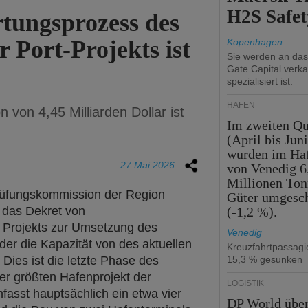
H2S Safet
tungsprozess des
 Port-Projekts ist
Kopenhagen
Sie werden an da
Gate Capital verka
spezialisiert ist.
HÄFEN
on von 4,45 Milliarden Dollar ist
Im zweiten Qu
(April bis Juni
wurden im Ha
27 Mai 2026
von Venedig 6
Millionen To
rüfungskommission der Region
Güter umgesc
 das Dekret von
(-1,2 %).
s Projekts zur Umsetzung des
Venedig
er die Kapazität von des aktuellen
Kreuzfahrtpassag
Dies ist die letzte Phase des
15,3 % gesunken
 größten Hafenprojekt der
LOGISTIK
asst hauptsächlich ein etwa vier
DP World übe