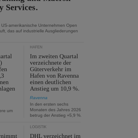
y Services.
s US-amerikanische Unternehmen Open
uft, das auf industrielle Ausgliederungen
HÄFEN
artal
Im zweiten Quartal
)
verzeichnete der
fen
Güterverkehr im
,3
Hafen von Ravenna
nnen
einen deutlichen
hlagen
Anstieg um 10,9 %.
Ravenna
In den ersten sechs
Monaten des Jahres 2026
iere um
betrug der Anstieg +5,9 %.
LOGISTIK
rnimmt
DHL verzeichnet im