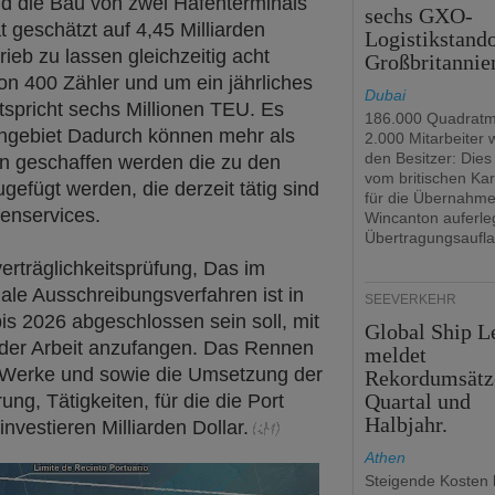
nd die Bau von zwei Hafenterminals
sechs GXO-
vat geschätzt auf 4,45 Milliarden
Logistikstando
trieb zu lassen gleichzeitig acht
Großbritannie
on 400 Zähler und um ein jährliches
Dubai
spricht sechs Millionen TEU. Es
186.000 Quadratm
engebiet Dadurch können mehr als
2.000 Mitarbeiter
den Besitzer: Dies 
en geschaffen werden die zu den
vom britischen Kar
gefügt werden, die derzeit tätig sind
für die Übernahm
fenservices.
Wincanton auferle
Übertragungsaufla
rträglichkeitsprüfung, Das im
nale Ausschreibungsverfahren ist in
SEEVERKEHR
is 2026 abgeschlossen sein soll, mit
Global Ship L
 der Arbeit anzufangen. Das Rennen
meldet
r Werke und sowie die Umsetzung der
Rekordumsätz
Quartal und
g, Tätigkeiten, für die die Port
Halbjahr.
investieren Milliarden Dollar.
Athen
Steigende Kosten 