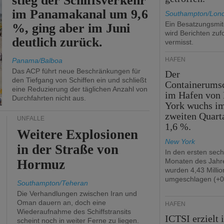
stieg der Schiffsverkehr
im Panamakanal um 9,6
Southampton/Lon
Ein Besatzungsmit
%, ging aber im Juni
wird Berichten zuf
deutlich zurück.
vermisst.
HÄFEN
Panama/Balboa
Das ACP führt neue Beschränkungen für
Der
den Tiefgang von Schiffen ein und schließt
Containerums
eine Reduzierung der täglichen Anzahl von
im Hafen von
Durchfahrten nicht aus.
York wuchs i
zweiten Quart
UNFÄLLE
1,6 %.
Weitere Explosionen
New York
in der Straße von
In den ersten sec
Hormuz
Monaten des Jahr
wurden 4,43 Milli
umgeschlagen (+0
Southampton/Teheran
Die Verhandlungen zwischen Iran und
Oman dauern an, doch eine
HÄFEN
Wiederaufnahme des Schiffstransits
ICTSI erzielt 
scheint noch in weiter Ferne zu liegen.