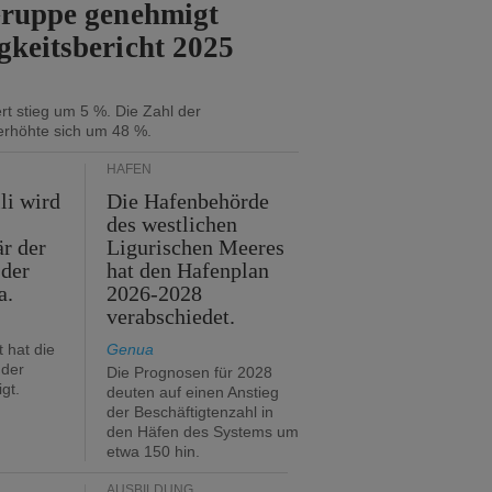
Gruppe genehmigt
gkeitsbericht 2025
t stieg um 5 %. Die Zahl der
erhöhte sich um 48 %.
HÄFEN
li wird
Die Hafenbehörde
des westlichen
är der
Ligurischen Meeres
 der
hat den Hafenplan
a.
2026-2028
verabschiedet.
 hat die
Genua
der
Die Prognosen für 2028
gt.
deuten auf einen Anstieg
der Beschäftigtenzahl in
den Häfen des Systems um
etwa 150 hin.
AUSBILDUNG