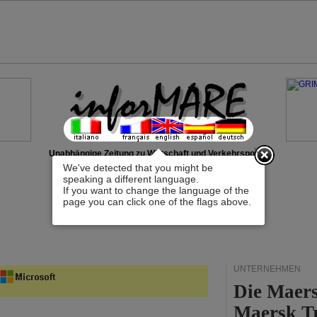
x
Unabhängige Zeitung zu Wirtschaft und Verkehrspolitik
We've detected that you might be
speaking a different language.
If you want to change the language of the
page you can click one of the flags above.
UNTERNEHMEN
Die Maers
Maersk T