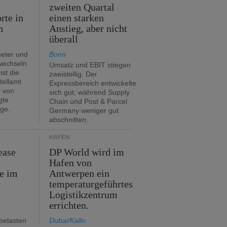
zweiten Quartal
rte in
einen starken
n
Anstieg, aber nicht
überall
eter und
Bonn
 wechseln
Umsatz und EBIT stiegen
ist die
zweistellig. Der
tellamt
Expressbereich entwickelte
e von
sich gut, während Supply
gte
Chain und Post & Parcel
ge.
Germany weniger gut
abschnitten.
HÄFEN
ease
DP World wird im
Hafen von
e im
Antwerpen ein
temperaturgeführtes
Logistikzentrum
errichten.
belasten
Dubai/Kallo