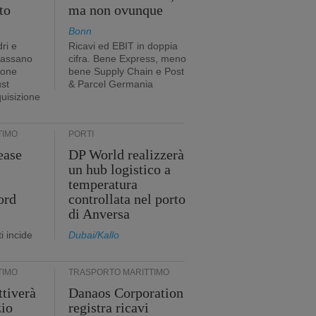
to
ma non ovunque
Bonn
ri e
Ricavi ed EBIT in doppia
passano
cifra. Bene Express, meno
ione
bene Supply Chain e Post
ust
& Parcel Germania
quisizione
TIMO
PORTI
ease
DP World realizzerà
un hub logistico a
temperatura
ord
controllata nel porto
di Anversa
i incide
Dubai/Kallo
TIMO
TRASPORTO MARITTIMO
tiverà
Danaos Corporation
zio
registra ricavi