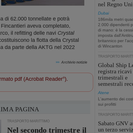
nel Regno Uni
Dubai
a di 62.000 tonnellate e potrà
186mila metri quad
2.000 dipendenti 
 Fincantieri aveva completato,
di mano: è la cess
o, il refitting delle navi
Crystal
imposta dall'Antitr
ostituiscono la flotta della Crystal
britannico per l'ac
di Wincanton
ia da parte della AKTG nel 2022
TRASPORTO MARIT
›››
Archivio notizie
Global Ship L
registra ricavi
trimestrali e
 formato pdf (Acrobat Reader
®
).
semestrali rec
Atene
L'aumento dei cost
sui profitti
RIMA PAGINA
TRASPORTO MARIT
TRASPORTO MARITTIMO
Sabato GNV at
Nel secondo trimestre il
un terzo servi