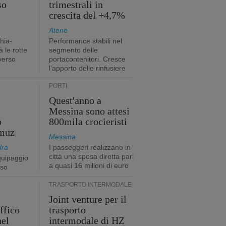
so
trimestrali in
crescita del +4,7%
Atene
hia-
Performance stabili nel
 le rotte
segmento delle
verso
portacontenitori. Cresce
l'apporto delle rinfusiere
PORTI
Quest'anno a
Messina sono attesi
o
800mila crocieristi
rmuz
Messina
dra
I passeggeri realizzano in
città una spesa diretta pari
quipaggio
a quasi 16 milioni di euro
rso
TRASPORTO INTERMODALE
Joint venture per il
affico
trasporto
nel
intermodale di HZ