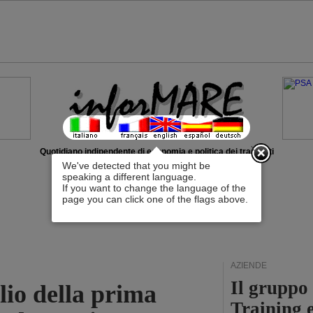
x
Quotidiano indipendente di economia e politica dei trasporti
We've detected that you might be
speaking a different language.
If you want to change the language of the
page you can click one of the flags above.
AZIENDE
Il gruppo
lio della prima
Training 