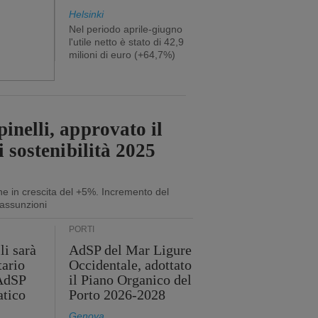
Helsinki
Nel periodo aprile-giugno
l'utile netto è stato di 42,9
milioni di euro (+64,7%)
inelli, approvato il
i sostenibilità 2025
ne in crescita del +5%. Incremento del
assunzioni
PORTI
li sarà
AdSP del Mar Ligure
tario
Occidentale, adottato
'AdSP
il Piano Organico del
atico
Porto 2026-2028
Genova