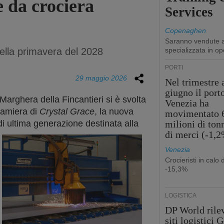
e da crociera
Services
Copenaghen
Saranno vendute a
nella primavera del 2028
specializzata in op
PORTI
29 maggio 2026
Nel trimestre 
giugno il port
 Marghera della Fincantieri si è svolta
Venezia ha
 lamiera di
Crystal Grace
, la nuova
movimentato 
i ultima generazione destinata alla
milioni di ton
di merci (-1,
Venezia
Crocieristi in calo 
-15,3%
LOGISTICA
DP World rilev
siti logistici