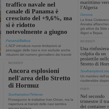
marittimo ver
traffico navale nel
l'Algeria
canale di Panama è
Genova
cresciuto del +9,6%, ma
La linea Civitavecc
si è ridotto
Annaba affiancherà
già attive da Sète 
notevolmente a giugno
Algeri e Bejaia
Panamá/Balboa
INCIDENTI
L'ACP introduce nuove limitazioni al
Una rinfusiera
pescaggio delle navi e non esclude anche
colpita da un
riduzioni del numero giornaliero dei transiti
proiettile nell
Stretto di Ho
INCIDENTI
Ancora esplosioni
Southampton/Lon
Un membro dell'e
nell'area dello Stretto
risulterebbe dispe
di Hormuz
PORTI
Southampton/Teheran
Nel secondo
Proseguono le trattative Iran-Oman, ma la
trimestre il tr
riapertura ai transiti delle navi sembra
dei container 
ancora lontana