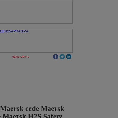
02:51 GMT+2
 Maersk cede Maersk
e Maersk H2S Safety