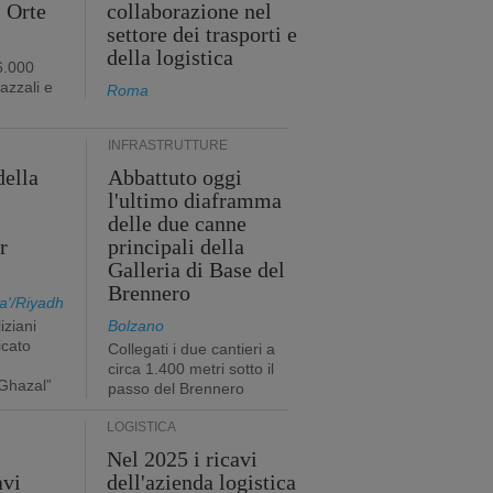
i Orte
collaborazione nel
settore dei trasporti e
della logistica
6.000
iazzali e
Roma
INFRASTRUTTURE
della
Abbattuto oggi
l'ultimo diaframma
i
delle due canne
r
principali della
Galleria di Base del
Brennero
a'/Riyadh
iziani
Bolzano
icato
Collegati i due cantieri a
circa 1.400 metri sotto il
Ghazal”
passo del Brennero
LOGISTICA
Nel 2025 i ricavi
avi
dell'azienda logistica