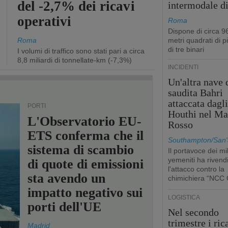
del -2,7% dei ricavi
intermodale d
operativi
Roma
Dispone di circa 9
Roma
metri quadrati di p
di tre binari
I volumi di traffico sono stati pari a circa
8,8 miliardi di tonnellate-km (-7,3%)
INCIDENTI
Un'altra nave 
saudita Bahri
attaccata dagl
PORTI
Houthi nel Ma
L'Observatorio EU-
Rosso
ETS conferma che il
Southampton/San'
sistema di scambio
Il portavoce dei mil
yemeniti ha rivend
di quote di emissioni
l'attacco contro la
sta avendo un
chimichiera “NCC 
impatto negativo sui
LOGISTICA
porti dell'UE
Nel secondo
trimestre i ric
Madrid