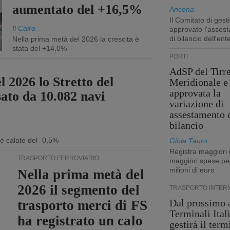
aumentato del +16,5%
Ancona
Il Comitato di gest
Il Cairo
approvato l'asses
di bilancio dell'ent
Nella prima metà del 2026 la crescita è
stata del +14,0%
PORTI
AdSP del Tirr
l 2026 lo Stretto del
Meridionale e 
approvata la
sato da 10.082 navi
variazione di
assestamento 
bilancio
 è calato del -0,5%
Gioia Tauro
Registra maggiori 
TRASPORTO FERROVIARIO
maggiori spese pe
milioni di euro
Nella prima metà del
2026 il segmento del
TRASPORTO INTER
Dal prossimo 
trasporto merci di FS
Terminali Ital
ha registrato un calo
gestirà il term