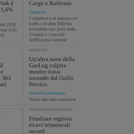
York è
Cargo e Railtrans
 +1,6%
Zagabria
L'obiettivo è di attivare un
traffico di oltre 500mila
 del 2026
tonnellate tra i porti della
tati 4,43
Croazia e i mercati
2%)
dell'Europa centrale
INCIDENTI
Un'altra nave della
SI
GasLog colpita
le
mentre stava
i 363
uscendo dal Golfo
ari
Persico
Pireo/Southampton
Danni alla sala macchine
TRASPORTO MARITTIMO
Finnlines registra
ricavi trimestrali
record