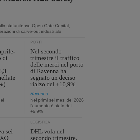
lla statunitense Open Gate Capital,
erazioni di carve-out industriale
PORTI
aprile-
Nel secondo
o di
trimestre il traffico
delle merci nel porto
6,3
di Ravenna ha
nellate
segnato un deciso
2%)
rialzo del +10,9%
Ravenna
del
Nei primi sei mesi del 2026
l'aumento è stato del
+5,9%
LOGISTICA
a sei
DHL vola nel
 GXO
secondo trimestre,