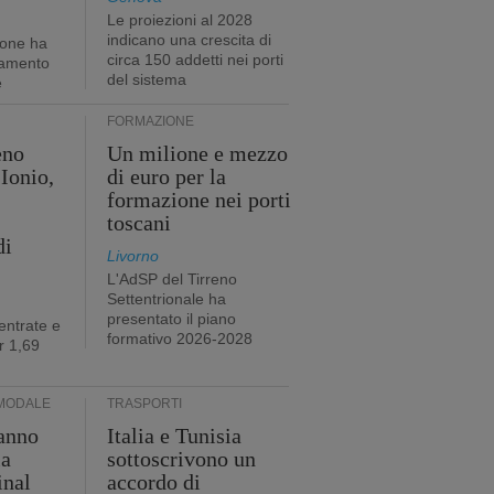
Le proiezioni al 2028
indicano una crescita di
ione ha
circa 150 addetti nei porti
tamento
del sistema
e
FORMAZIONE
eno
Un milione e mezzo
Ionio,
di euro per la
formazione nei porti
toscani
di
Livorno
L'AdSP del Tirreno
Settentrionale ha
presentato il piano
entrate e
formativo 2026-2028
r 1,69
MODALE
TRASPORTI
anno
Italia e Tunisia
ia
sottoscrivono un
inal
accordo di