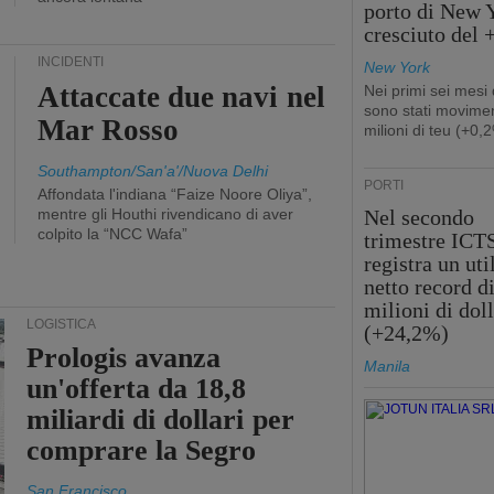
porto di New 
cresciuto del
INCIDENTI
New York
Attaccate due navi nel
Nei primi sei mesi
sono stati movimen
Mar Rosso
milioni di teu (+0,
Southampton/San'a'/Nuova Delhi
PORTI
Affondata l'indiana “Faize Noore Oliya”,
mentre gli Houthi rivendicano di aver
Nel secondo
colpito la “NCC Wafa”
trimestre ICT
registra un uti
netto record d
milioni di doll
LOGISTICA
(+24,2%)
Prologis avanza
Manila
un'offerta da 18,8
miliardi di dollari per
comprare la Segro
San Francisco