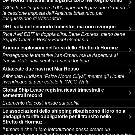
DP World rileva sei siti logistici GXO nel Regno Unito
186mila metri quadri e 2.000 dipendenti passano di mano: è
la cessione imposta dall'Antitrust britannico per
l'acquisizione di Wincanton
DHL vola nel secondo trimestre, ma non ovunque
Ricavi ed EBIT in doppia cifra. Bene Express, meno bene
Supply Chain e Post & Parcel Germania
Ancora esplosioni nell'area dello Stretto di Hormuz
Proseguono le trattative Iran-Oman, ma la riapertura ai
transiti delle navi sembra ancora lontana
Attaccate due navi nel Mar Rosso
Affondata l'indiana “Faize Noore Oliya”, mentre gli Houthi
rivendicano di aver colpito la “NCC Wafa”
Global Ship Lease registra ricavi trimestrali e
semestrali record
L'aumento dei costi incide sui profitti
Le associazioni dello shipping ribadiscono il loro no a
pedaggi e tariffe obbligatorie per il transito nello
Stretto di Hormuz
Il timore è che la loro introduzione possa creare un
precedente che metterebbe in discussione il quadro giuridico