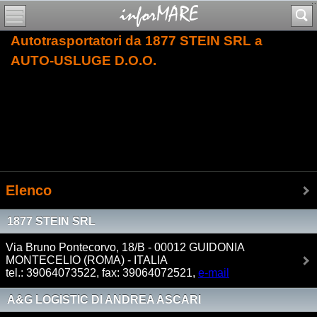
Autotrasportatori da 1877 STEIN SRL a
AUTO-USLUGE D.O.O.
Elenco
1877 STEIN SRL
Via Bruno Pontecorvo, 18/B - 00012 GUIDONIA
MONTECELIO (ROMA) - ITALIA
tel.: 39064073522, fax: 39064072521,
e-mail
A&G LOGISTIC DI ANDREA ASCARI