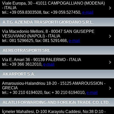
Viale Europa, 30 - 41011 CAMPOGALLIANO (MODENA)
- ITALIA
tel.: +39 059.8303508, fax: +39 059.527450,
e-mail
A.T.G. AZIENDA TRASPORTI GIORDANO S.R.L.
Via Macedonio Melloni, 8 - 80047 SAN GIUSEPPE
VESUVIANO (NAPOLI) - ITALIA
tel.: 081 5296625, fax: 081 5291468,
e-mail
AEREOTRASPORTI SRL
Via E. Amari 36 - 90139 PALERMO - ITALIA
tel.: +39 366 3612010,
e-mail
AKARPORT S.A.
Amarousiou-Halandriou 18-20 - 15125 AMAROUSSION -
GRECIA
tel.: + 30 210 6194020, fax: + 30 210 6194010,
e-mail
ALATLI FORWARDING AND FOREIGN TRADE CO. LTD.
İçmeler Mahallesi, D-100 Karayolu Caddesi, No:38 D:10 -