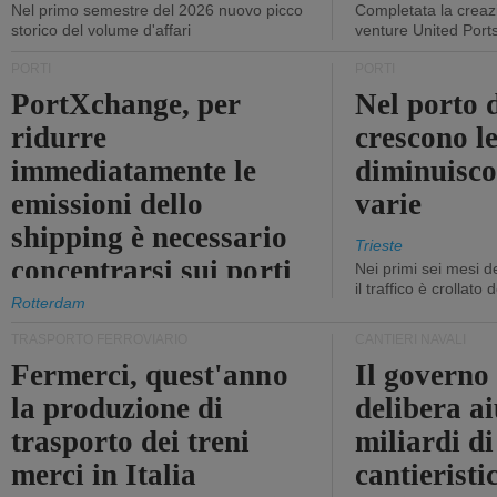
Nel primo semestre del 2026 nuovo picco
Completata la creazi
storico del volume d'affari
venture United Port
PORTI
PORTI
PortXchange, per
Nel porto d
ridurre
crescono le
immediatamente le
diminuisco
emissioni dello
varie
shipping è necessario
Trieste
concentrarsi sui porti
Nei primi sei mesi 
il traffico è crollato
Rotterdam
TRASPORTO FERROVIARIO
CANTIERI NAVALI
Fermerci, quest'anno
Il governo
la produzione di
delibera ai
trasporto dei treni
miliardi di
merci in Italia
cantieristi