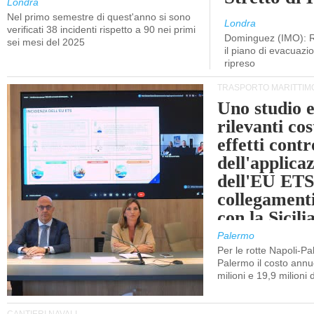
Londra
Nel primo semestre di quest'anno si sono
Londra
verificati 38 incidenti rispetto a 90 nei primi
Dominguez (IMO): R
sei mesi del 2025
il piano di evacuaz
ripreso
TRASPORTO MARITTIM
Uno studio e
rilevanti cost
effetti cont
dell'applica
dell'EU ETS
collegament
con la Sicili
Palermo
Per le rotte Napoli-P
Palermo il costo annuo
milioni e 19,9 milioni 