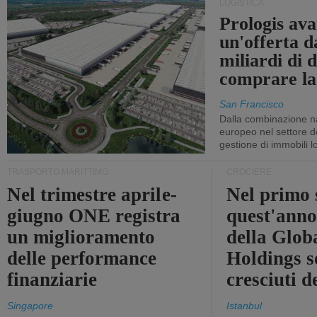
LOGISTICA
Prologis av
un'offerta d
miliardi di d
comprare la
San Francisco
Dalla combinazione n
europeo nel settore de
gestione di immobili lo
TRASPORTO MARITTIMO
CROCIERE
Nel trimestre aprile-
Nel primo 
giugno ONE registra
quest'anno 
un miglioramento
della Glob
delle performance
Holdings 
finanziarie
cresciuti 
Singapore
Istanbul