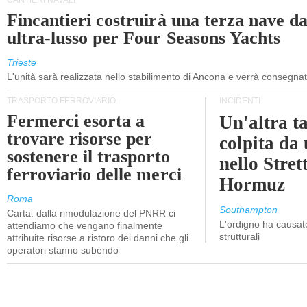
CANTIERI NAVALI
Fincantieri costruirà una terza nave d
ultra-lusso per Four Seasons Yachts
Trieste
L'unità sarà realizzata nello stabilimento di Ancona e verrà consegna
TRASPORTO FERROVIARIO
INCIDENTI
Fermerci esorta a
Un'altra t
trovare risorse per
colpita da
sostenere il trasporto
nello Stret
ferroviario delle merci
Hormuz
Roma
Southampton
Carta: dalla rimodulazione del PNRR ci
L'ordigno ha causato
attendiamo che vengano finalmente
strutturali
attribuite risorse a ristoro dei danni che gli
operatori stanno subendo