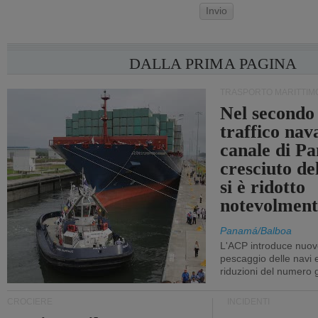
Invio
DALLA PRIMA PAGINA
TRASPORTO MARITTIM
Nel secondo 
traffico nav
canale di P
cresciuto d
si è ridotto
notevolment
Panamá/Balboa
L'ACP introduce nuove
pescaggio delle navi
riduzioni del numero gi
CROCIERE
INCIDENTI