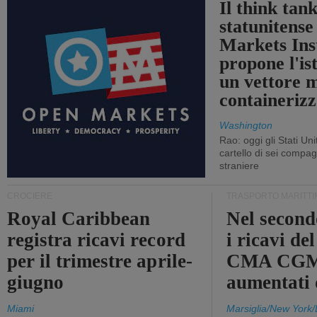
Il think tan
statunitens
Markets Ins
propone l'is
un vettore 
containerizz
Washington
Rao: oggi gli Stati Un
cartello di sei compa
straniere
CROCIERE
TRASPORTO MARITTI
Royal Caribbean
Nel second
registra ricavi record
i ricavi de
per il trimestre aprile-
CMA CGM
giugno
aumentati
Miami
Marsiglia/New York/