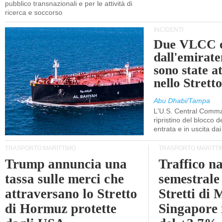
pubblico transnazionali e per le attività di
ricerca e soccorso
INCIDENTI
Due VLCC o
dall'emira
sono state a
nello Stret
Abu Dhabi/Tampa
L'U.S. Central Comma
ripristino del blocco de
entrata e in uscita dai 
TRASPORTO MARITTIMO
TRASPORTO MARITTI
Trump annuncia una
Traffico n
tassa sulle merci che
semestrale
attraversano lo Stretto
Stretti di 
di Hormuz protette
Singapore 