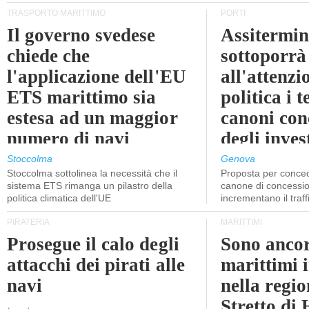
TRASPORTO MARITTIMO
PORTI
Il governo svedese
Assitermin
chiede che
sottoporrà
l'applicazione dell'EU
all'attenzi
ETS marittimo sia
politica i 
estesa ad un maggior
canoni con
numero di navi
degli inves
dell'inter
Stoccolma
Genova
Stoccolma sottolinea la necessità che il
Proposta per conced
sistema ETS rimanga un pilastro della
canone di concessio
politica climatica dell'UE
incrementano il traff
PIRATERIA
MARITTIMI
Prosegue il calo degli
Sono ancor
attacchi dei pirati alle
marittimi 
navi
nella regio
Stretto di