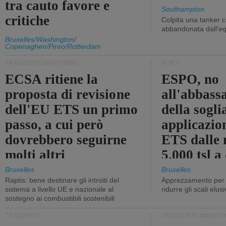
tra cauto favore e
Southampton
critiche
Colpita una tanker c
abbandonata dall'e
Bruxelles/Washington/
Copenaghen/Pireo/Rotterdam
TRASPORTO MARITTIMO
PORTI
ECSA ritiene la
ESPO, no
proposta di revisione
all'abbass
dell'EU ETS un primo
della sogli
passo, a cui però
applicazio
dovrebbero seguirne
ETS dalle 
molti altri
5.000 tsl a
400 tsl
Bruxelles
Bruxelles
Raptis: bene destinare gli introiti del
Apprezzamento per l
sistema a livello UE e nazionale al
ridurre gli scali elusi
sostegno ai combustibili sostenibili
TRASPORTI
TRASPORTO MARITTI