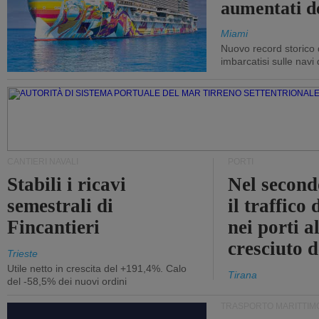
aumentati d
Miami
Nuovo record storico 
imbarcatisi sulle navi d
CANTIERI NAVALI
PORTI
Stabili i ricavi
Nel second
semestrali di
il traffico
Fincantieri
nei porti a
cresciuto 
Trieste
Utile netto in crescita del +191,4%. Calo
Tirana
del -58,5% dei nuovi ordini
TRASPORTO MARITTIM