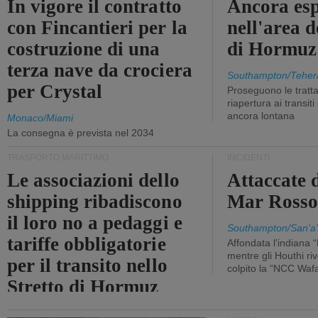
In vigore il contratto
Ancora esp
con Fincantieri per la
nell'area d
costruzione di una
di Hormuz
terza nave da crociera
Southampton/Teher
per Crystal
Proseguono le tratt
riapertura ai transit
ancora lontana
Monaco/Miami
La consegna è prevista nel 2034
TRASPORTO MARITTIMO
INCIDENTI
Le associazioni dello
Attaccate 
shipping ribadiscono
Mar Ross
il loro no a pedaggi e
Southampton/San'a'
tariffe obbligatorie
Affondata l'indiana 
mentre gli Houthi ri
per il transito nello
colpito la “NCC Waf
Stretto di Hormuz