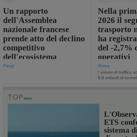
PORTI
TRASPORTO FERROV
Un rapporto
Nella prim
dell'Assemblea
2026 il se
nazionale francese
trasporto 
prende atto del declino
ha registra
competitivo
del -2,7% d
dell'ecosistema
operativi
portuale statale
Parigi
Roma
I volumi di traffico s
8,8 miliardi di tonne
PORTI
L'Observ
ETS conf
sistema d