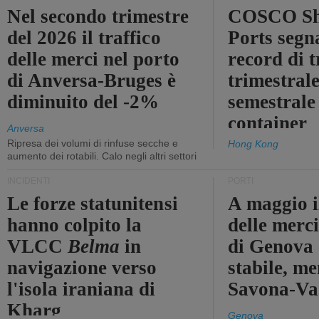
Nel secondo trimestre
COSCO Sh
del 2026 il traffico
Ports segn
delle merci nel porto
record di t
di Anversa-Bruges è
trimestrale
diminuito del -2%
semestrale
container
Anversa
Ripresa dei volumi di rinfuse secche e
Hong Kong
aumento dei rotabili. Calo negli altri settori
INCIDENTI
PORTI
Le forze statunitensi
A maggio il
hanno colpito la
delle merci
VLCC
Belma
in
di Genova 
navigazione verso
stabile, me
l'isola iraniana di
Savona-Vad
Kharg
Genova