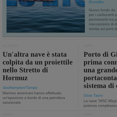
Bruxelles
Nuovo fondo da 1
per i carburanti 
permanenti ma p
meccanismo di d
stretta sui porti d
INCIDENTI
PORTI
Un'altra nave è stata
Porto di G
colpita da un proiettile
prima conn
nello Stretto di
una grand
Hormuz
portaconta
sistema di 
Southampton/Tampa
Marines americani hanno effettuato
Gioia Tauro
un'ispezione a bordo di una petroliera
La nave “MSC Mirja”
sanzionata
potenza complessiva
PORTI
PORTI