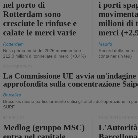
nel porto di
i porti sp
Rotterdam sono
movimenta
cresciute le rinfuse e
milioni di 
calate le merci varie
merci (+2
Rotterdam
Madrid
Nella prima metà del 2026 movimentate
Record delle merci 
212,0 milioni di tonnellate di merci (+0,4%)
container (in teu)
CONCORRENZA
La Commissione UE avvia un'indagine
approfondita sulla concentrazione Sa
Bruxelles
Bruxelles ritiene particolarmente critici gli effetti dell'operazione in p
SURF
INTERPORTI
TRASPORTO INTERM
Medlog (gruppo MSC)
L'Autorità
entra nel capitale
Barcellona 