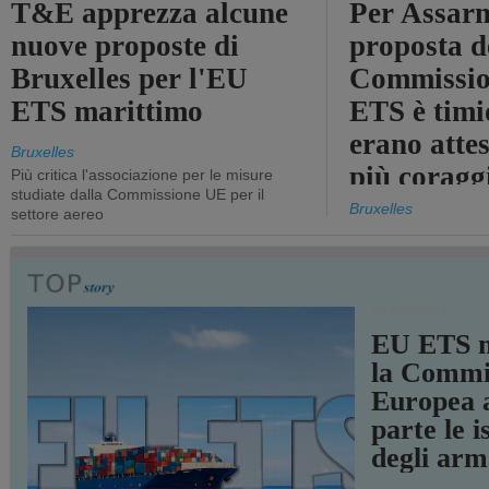
T&E apprezza alcune
Per Assarm
nuove proposte di
proposta d
Bruxelles per l'EU
Commissio
ETS marittimo
ETS è timi
erano atte
Bruxelles
più coragg
Più critica l'associazione per le misure
studiate dalla Commissione UE per il
Bruxelles
settore aereo
TRASPORTI
EU ETS m
la Commi
Europea a
parte le i
degli arm