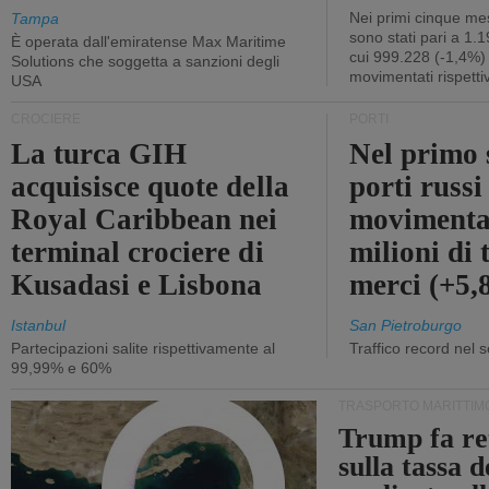
Nei primi cinque mes
Tampa
sono stati pari a 1.
È operata dall'emiratense Max Maritime
cui 999.228 (-1,4%)
Solutions che soggetta a sanzioni degli
movimentati rispetti
USA
CROCIERE
PORTI
La turca GIH
Nel primo 
acquisisce quote della
porti russ
Royal Caribbean nei
movimenta
terminal crociere di
milioni di 
Kusadasi e Lisbona
merci (+5
Istanbul
San Pietroburgo
Partecipazioni salite rispettivamente al
Traffico record nel 
99,99% e 60%
TRASPORTO MARITTIM
Trump fa re
sulla tassa 