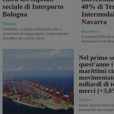
sociale di Interporto
40% di Te
Bologna
Intermodal
Navarra
Bologna
Caliandro: sviluppo industriale che ci
Barcellona
consentirà di raggiungere i nostri obiettivi
Il restante 60% del c
di traffico ferroviario merci
Hutchison Ports Bes
PORTI
Nel primo s
quest'anno i
marittimi ci
movimentato
miliardi di t
merci (+3,
Pechino
Nuovi record storici di
trimestrale dei contai