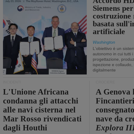
Accordo HD
Siemens per
costruzione
basata sull'i
artificiale
Washington
L'obiettivo è un sist
autonomo in cui tutti i
progettazione, produzi
ispezione e collaudo,
digitalmente
INCIDENTI
CROCIERE
L'Unione Africana
A Genova 
condanna gli attacchi
Fincantier
alle navi cisterna nel
consegnato
Mar Rosso rivendicati
nave da cr
dagli Houthi
Explora II