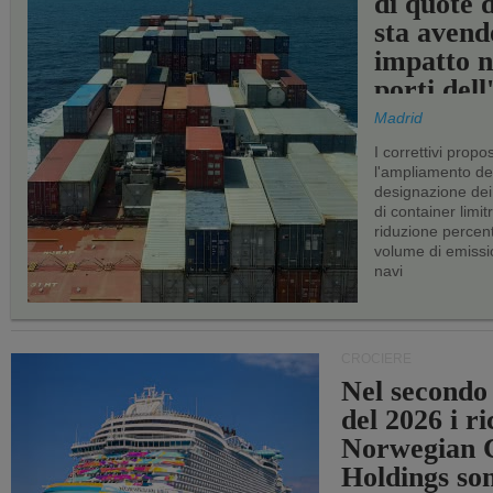
di quote 
sta avend
impatto n
porti del
Madrid
I correttivi propo
l'ampliamento dei 
designazione dei 
di container limitr
riduzione percent
volume di emissi
navi
CROCIERE
Nel secondo
del 2026 i ri
Norwegian C
Holdings so