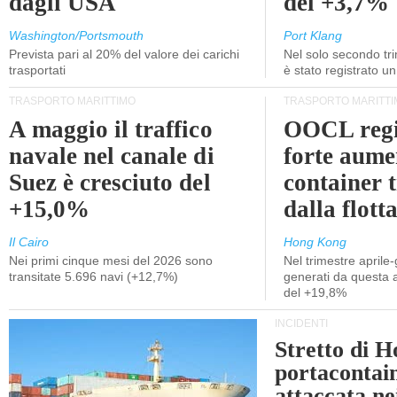
dagli USA
del +3,7%
Washington/Portsmouth
Port Klang
Prevista pari al 20% del valore dei carichi
Nel solo secondo tr
trasportati
è stato registrato u
TRASPORTO MARITTIMO
TRASPORTO MARITTI
A maggio il traffico
OOCL regi
navale nel canale di
forte aume
Suez è cresciuto del
container 
+15,0%
dalla flott
Il Cairo
Hong Kong
Nei primi cinque mesi del 2026 sono
Nel trimestre aprile-
transitate 5.696 navi (+12,7%)
generati da questa at
del +19,8%
INCIDENTI
Stretto di 
portacontain
attaccata nei