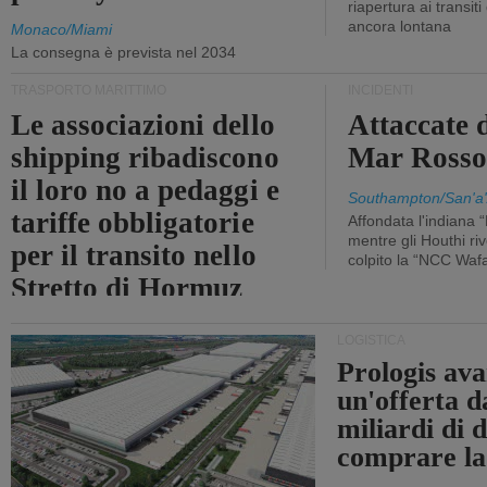
riapertura ai transit
ancora lontana
Monaco/Miami
La consegna è prevista nel 2034
TRASPORTO MARITTIMO
INCIDENTI
Le associazioni dello
Attaccate 
shipping ribadiscono
Mar Ross
il loro no a pedaggi e
Southampton/San'a'
tariffe obbligatorie
Affondata l'indiana 
mentre gli Houthi ri
per il transito nello
colpito la “NCC Waf
Stretto di Hormuz
LOGISTICA
Prologis av
un'offerta d
miliardi di d
comprare la