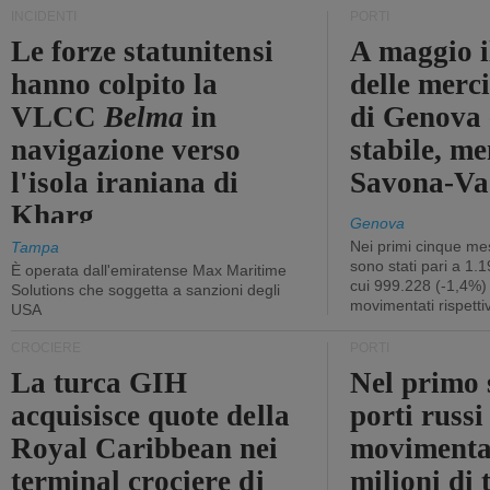
INCIDENTI
PORTI
Le forze statunitensi
A maggio il
hanno colpito la
delle merci
VLCC
Belma
in
di Genova 
navigazione verso
stabile, me
l'isola iraniana di
Savona-Vad
Kharg
Genova
Nei primi cinque mes
Tampa
sono stati pari a 1.
È operata dall'emiratense Max Maritime
cui 999.228 (-1,4%)
Solutions che soggetta a sanzioni degli
movimentati rispetti
USA
CROCIERE
PORTI
La turca GIH
Nel primo 
acquisisce quote della
porti russ
Royal Caribbean nei
movimenta
terminal crociere di
milioni di 