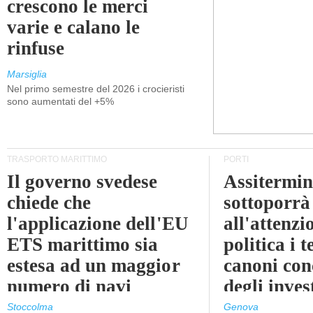
crescono le merci
varie e calano le
rinfuse
Marsiglia
Nel primo semestre del 2026 i crocieristi
sono aumentati del +5%
TRASPORTO MARITTIMO
PORTI
Il governo svedese
Assitermin
chiede che
sottoporrà
l'applicazione dell'EU
all'attenzi
ETS marittimo sia
politica i 
estesa ad un maggior
canoni con
numero di navi
degli inves
dell'inter
Stoccolma
Genova