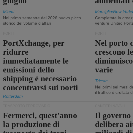
giugno
aumentati
Miami
Marsiglia/New York/
Nel primo semestre del 2026 nuovo picco
Completata la creazi
storico del volume d'affari
venture United Port
PORTI
PORTI
PortXchange, per
Nel porto d
ridurre
crescono le
immediatamente le
diminuisco
emissioni dello
varie
shipping è necessario
Trieste
concentrarsi sui porti
Nei primi sei mesi 
il traffico è crollato
Rotterdam
TRASPORTO FERROVIARIO
CANTIERI NAVALI
Fermerci, quest'anno
Il governo
la produzione di
delibera ai