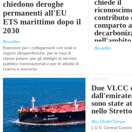
chiede il
chiedono deroghe
riconoscim
permanenti all'EU
contributo 
ETS marittimo dopo il
comparto a
2030
decarboniz
nell'ambito
Bruxelles
revisione d
Esenzioni per i collegamenti con isole e
Bruxelles
regioni ultraperiferiche, per le navi di
EU ETS
classe polare, per gli obblighi di servizio
pubblico transnazionali e per le attività di
ricerca e soccorso
INCIDENTI
Due VLCC o
dall'emira
sono state a
nello Stret
Abu Dhabi/Tampa
L'U.S. Central Comma