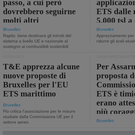
passo, a cui però
applicazio
dovrebbero seguirne
ETS dalle 
molti altri
5.000 tsl a
400 tsl
Bruxelles
Bruxelles
Raptis: bene destinare gli introiti del
Apprezzamento per l
sistema a livello UE e nazionale al
ridurre gli scali elusi
sostegno ai combustibili sostenibili
TRASPORTI
TRASPORTO MARITTI
T&E apprezza alcune
Per Assarm
nuove proposte di
proposta d
Bruxelles per l'EU
Commissio
ETS marittimo
ETS è timi
erano atte
Bruxelles
più coragg
Più critica l'associazione per le misure
studiate dalla Commissione UE per il
Bruxelles
settore aereo