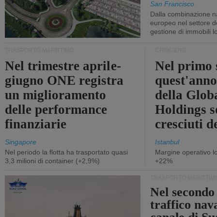
San Francisco
Dalla combinazione n
europeo nel settore de
gestione di immobili lo
TRASPORTO MARITTIMO
CROCIERE
Nel trimestre aprile-
Nel primo 
giugno ONE registra
quest'anno 
un miglioramento
della Glob
delle performance
Holdings 
finanziarie
cresciuti 
Singapore
Istanbul
Nel periodo la flotta ha trasportato quasi
Margine operativo l
3,3 milioni di container (+2,9%)
+22%
TRASPORTO MARITTIM
Nel secondo 
traffico nav