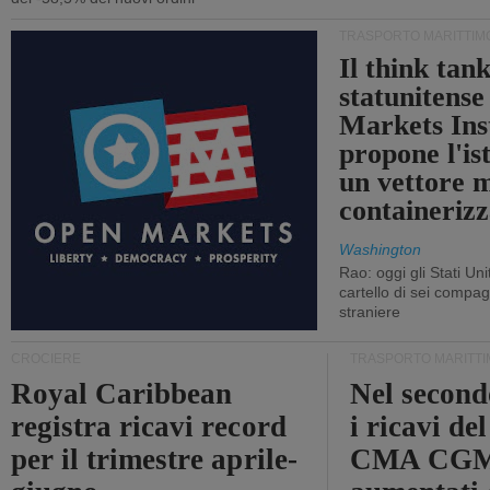
TRASPORTO MARITTIM
Il think tan
statunitens
Markets Ins
propone l'is
un vettore 
containerizz
Washington
Rao: oggi gli Stati Un
cartello di sei compa
straniere
CROCIERE
TRASPORTO MARITTI
Royal Caribbean
Nel second
registra ricavi record
i ricavi de
per il trimestre aprile-
CMA CGM