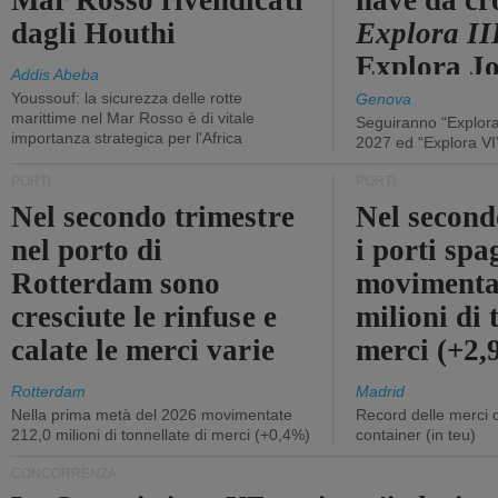
Mar Rosso rivendicati
nave da cr
dagli Houthi
Explora II
Explora J
Addis Abeba
Youssouf: la sicurezza delle rotte
Genova
marittime nel Mar Rosso è di vitale
Seguiranno “Explora
importanza strategica per l'Africa
2027 ed “Explora VI
PORTI
PORTI
Nel secondo trimestre
Nel second
nel porto di
i porti sp
Rotterdam sono
movimenta
cresciute le rinfuse e
milioni di 
calate le merci varie
merci (+2
Rotterdam
Madrid
Nella prima metà del 2026 movimentate
Record delle merci 
212,0 milioni di tonnellate di merci (+0,4%)
container (in teu)
CONCORRENZA