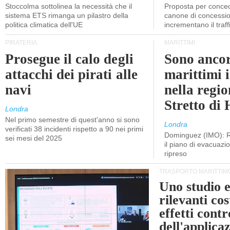
Stoccolma sottolinea la necessità che il
Proposta per conced
sistema ETS rimanga un pilastro della
canone di concessio
politica climatica dell'UE
incrementano il traff
PIRATERIA
MARITTIMI
Prosegue il calo degli
Sono ancor
attacchi dei pirati alle
marittimi 
navi
nella regio
Stretto di
Londra
Nel primo semestre di quest'anno si sono
Londra
verificati 38 incidenti rispetto a 90 nei primi
Dominguez (IMO): R
sei mesi del 2025
il piano di evacuaz
ripreso
TRASPORTO MARITTIM
Uno studio e
rilevanti cost
effetti cont
dell'applica