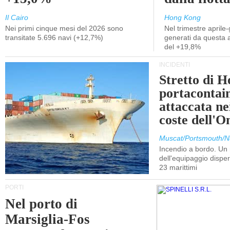
Il Cairo
Hong Kong
Nei primi cinque mesi del 2026 sono
Nel trimestre aprile-
transitate 5.696 navi (+12,7%)
generati da questa at
del +19,8%
INCIDENTI
Stretto di 
portacontain
attaccata nei
coste dell'
Muscat/Portsmouth/N
Incendio a bordo. U
dell'equipaggio dispers
23 marittimi
PORTI
Nel porto di
Marsiglia-Fos