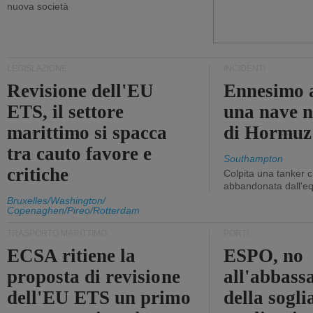
nuova società
LEGISLAZIONE
INCIDENTI
Revisione dell'EU
Ennesimo a
ETS, il settore
una nave n
marittimo si spacca
di Hormuz
tra cauto favore e
Southampton
critiche
Colpita una tanker c
abbandonata dall'e
Bruxelles/Washington/
Copenaghen/Pireo/Rotterdam
TRASPORTO MARITTIMO
PORTI
ECSA ritiene la
ESPO, no
proposta di revisione
all'abbass
dell'EU ETS un primo
della sogli