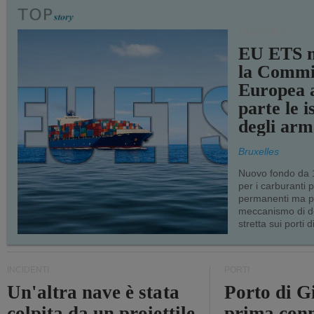
TRASPORTI
EU ETS m
la Commi
Europea a
parte le i
degli arm
Bruxelles
Nuovo fondo da 1
per i carburanti 
permanenti ma p
meccanismo di d
stretta sui porti d
INCIDENTI
PORTI
Un'altra nave è stata
Porto di G
colpita da un proiettile
prima conn