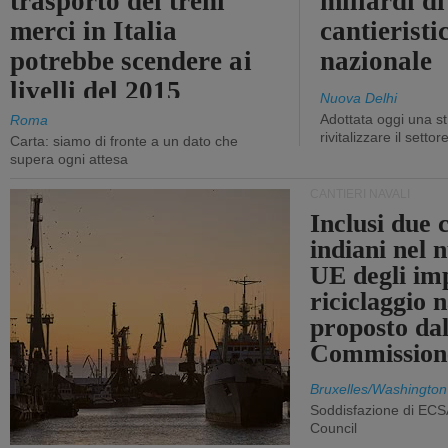
trasporto dei treni
miliardi di
merci in Italia
cantieristi
potrebbe scendere ai
nazionale
livelli del 2015
Nuova Delhi
Adottata oggi una st
Roma
rivitalizzare il settor
Carta: siamo di fronte a un dato che
supera ogni attesa
CANTIERI NAVALI
Inclusi due 
indiani nel 
UE degli imp
riciclaggio 
proposto dal
Commission
Bruxelles/Washington
Soddisfazione di ECS
Council