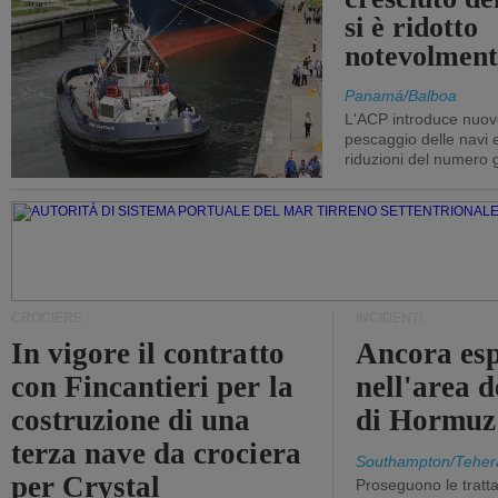
si è ridotto
notevolment
Panamá/Balboa
L'ACP introduce nuove
pescaggio delle navi
riduzioni del numero gi
CROCIERE
INCIDENTI
In vigore il contratto
Ancora esp
con Fincantieri per la
nell'area d
costruzione di una
di Hormuz
terza nave da crociera
Southampton/Teher
per Crystal
Proseguono le tratt