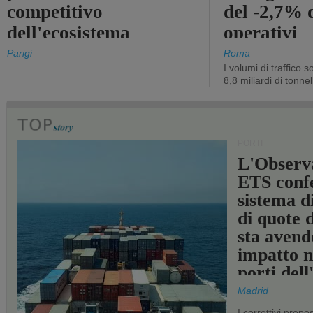
competitivo
del -2,7% d
dell'ecosistema
operativi
portuale statale
Parigi
Roma
I volumi di traffico s
8,8 miliardi di tonne
PORTI
L'Observ
ETS conf
sistema d
di quote 
sta avend
impatto n
porti del
Madrid
I correttivi propo