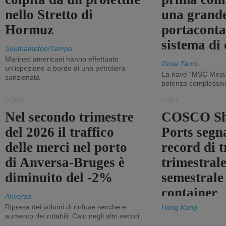
nello Stretto di
una grand
Hormuz
portaconta
sistema di 
Southampton/Tampa
Marines americani hanno effettuato
Gioia Tauro
un'ispezione a bordo di una petroliera
La nave “MSC Mirja”
sanzionata
potenza complessiva
PORTI
PORTI
Nel secondo trimestre
COSCO Sh
del 2026 il traffico
Ports segn
delle merci nel porto
record di t
di Anversa-Bruges è
trimestrale
diminuito del -2%
semestrale
container
Anversa
Ripresa dei volumi di rinfuse secche e
Hong Kong
aumento dei rotabili. Calo negli altri settori