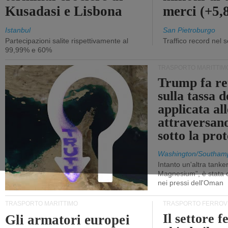
Kusadasi e Lisbona
merci (+5
Istanbul
San Pietroburgo
Partecipazioni salite rispettivamente al
Traffico record nel 
99,99% e 60%
TRASPORTO MARITTIM
Trump fa re
sulla tassa 
applicata al
attraversa
sotto la pr
Washington/Southam
Intanto un'altra tanker,
Magnesium”, è stata c
nei pressi dell'Oman
TRASPORTO MARITTIMO
TRASPORTO FERROV
Il settore f
Gli armatori europei