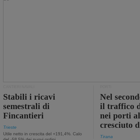
CANTIERI NAVALI
PORTI
Stabili i ricavi
Nel second
semestrali di
il traffico
Fincantieri
nei porti a
cresciuto 
Trieste
Utile netto in crescita del +191,4%. Calo
Tirana
del -58,5% dei nuovi ordini