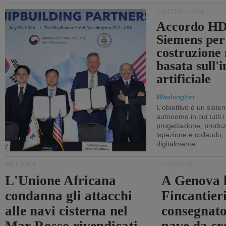
CANTIERI NAVALI
Accordo HD
Siemens per
costruzione
basata sull'i
artificiale
Washington
L'obiettivo è un sist
autonomo in cui tutti i
progettazione, produzi
ispezione e collaudo,
digitalmente
INCIDENTI
CROCIERE
L'Unione Africana
A Genova 
condanna gli attacchi
Fincantier
alle navi cisterna nel
consegnato