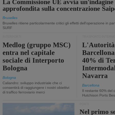
La Commissione UE avvia un'indagine
approfondita sulla concentrazione Sa
Bruxelles
Bruxelles ritiene particolarmente critici gli effetti dell'operazione in p
SURF
INTERPORTI
TRASPORTO INTERM
Medlog (gruppo MSC)
L'Autorità
entra nel capitale
Barcellona 
sociale di Interporto
40% di Te
Bologna
Intermodal
Navarra
Bologna
Caliandro: sviluppo industriale che ci
Barcellona
consentirà di raggiungere i nostri obiettivi
Il restante 60% del c
di traffico ferroviario merci
Hutchison Ports Bes
PORTI
Nel primo s