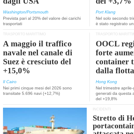
dagli USA
del +3,7%
Washington/Portsmouth
Port Klang
Prevista pari al 20% del valore dei carichi
Nel solo secondo tr
trasportati
è stato registrato u
TRASPORTO MARITTIMO
TRASPORTO MARITTI
A maggio il traffico
OOCL regi
navale nel canale di
forte aume
Suez è cresciuto del
container 
+15,0%
dalla flott
Il Cairo
Hong Kong
Nei primi cinque mesi del 2026 sono
Nel trimestre aprile-
transitate 5.696 navi (+12,7%)
generati da questa at
del +19,8%
INCIDENTI
Stretto di 
portacontain
attaccata nei