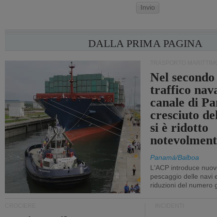
Invio
DALLA PRIMA PAGINA
TRASPORTO MARITTIM
Nel secondo 
traffico nav
canale di P
cresciuto d
si è ridotto
notevolment
Panamá/Balboa
L'ACP introduce nuove
pescaggio delle navi
riduzioni del numero gi
CROCIERE
INCIDENTI