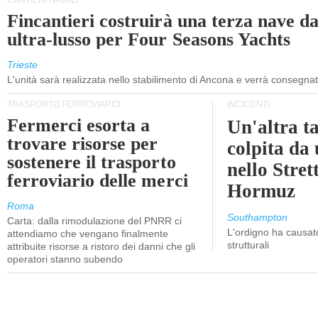
CANTIERI NAVALI
Fincantieri costruirà una terza nave d
ultra-lusso per Four Seasons Yachts
Trieste
L'unità sarà realizzata nello stabilimento di Ancona e verrà consegna
TRASPORTO FERROVIARIO
INCIDENTI
Fermerci esorta a
Un'altra t
trovare risorse per
colpita da
sostenere il trasporto
nello Stret
ferroviario delle merci
Hormuz
Roma
Southampton
Carta: dalla rimodulazione del PNRR ci
L'ordigno ha causato
attendiamo che vengano finalmente
strutturali
attribuite risorse a ristoro dei danni che gli
operatori stanno subendo