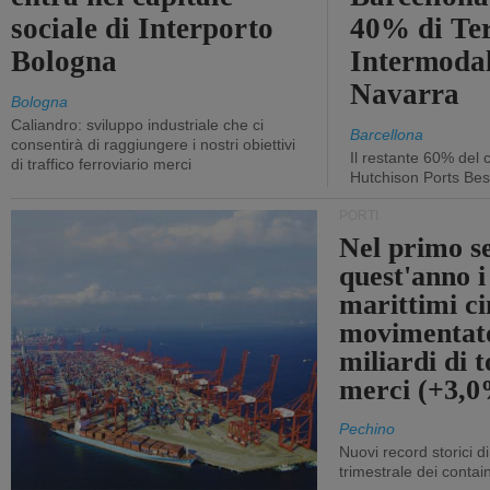
sociale di Interporto
40% di Te
Bologna
Intermodal
Navarra
Bologna
Caliandro: sviluppo industriale che ci
Barcellona
consentirà di raggiungere i nostri obiettivi
Il restante 60% del c
di traffico ferroviario merci
Hutchison Ports Bes
PORTI
Nel primo s
quest'anno i
marittimi ci
movimentato
miliardi di t
merci (+3,
Pechino
Nuovi record storici di
trimestrale dei contai