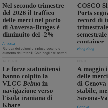
Nel secondo trimestre
COSCO Sh
del 2026 il traffico
Ports segn
delle merci nel porto
record di t
di Anversa-Bruges è
trimestrale
diminuito del -2%
semestrale
container
Anversa
Ripresa dei volumi di rinfuse secche e
Hong Kong
aumento dei rotabili. Calo negli altri settori
INCIDENTI
PORTI
Le forze statunitensi
A maggio il
hanno colpito la
delle merci
VLCC
Belma
in
di Genova 
navigazione verso
stabile, me
l'isola iraniana di
Savona-Vad
Kharg
Genova