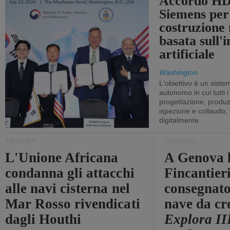
Accordo HD
Siemens per
costruzione
basata sull'i
artificiale
Washington
L'obiettivo è un sist
autonomo in cui tutti i
progettazione, produzi
ispezione e collaudo,
digitalmente
INCIDENTI
CROCIERE
L'Unione Africana
A Genova 
condanna gli attacchi
Fincantier
alle navi cisterna nel
consegnato
Mar Rosso rivendicati
nave da cr
dagli Houthi
Explora II