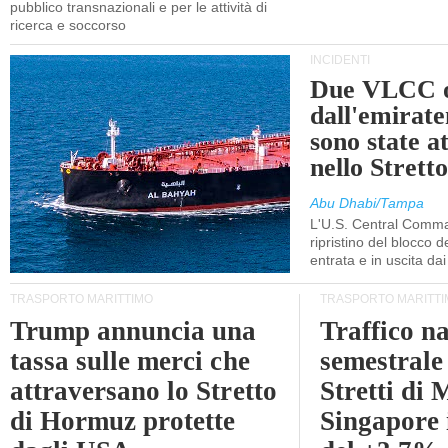
pubblico transnazionali e per le attività di
ricerca e soccorso
INCIDENTI
Due VLCC o
dall'emira
sono state a
nello Stret
Abu Dhabi/Tampa
L'U.S. Central Comma
ripristino del blocco de
entrata e in uscita dai 
TRASPORTO MARITTIMO
TRASPORTO MARITTI
Trump annuncia una
Traffico n
tassa sulle merci che
semestrale
attraversano lo Stretto
Stretti di 
di Hormuz protette
Singapore 