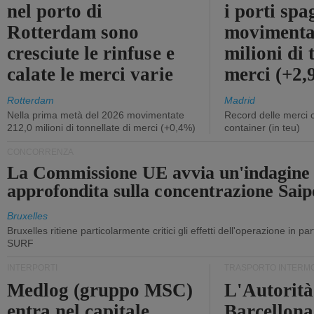
nel porto di
i porti sp
Rotterdam sono
movimenta
cresciute le rinfuse e
milioni di 
calate le merci varie
merci (+2
Rotterdam
Madrid
Nella prima metà del 2026 movimentate
Record delle merci 
212,0 milioni di tonnellate di merci (+0,4%)
container (in teu)
CONCORRENZA
La Commissione UE avvia un'indagine
approfondita sulla concentrazione Sa
Bruxelles
Bruxelles ritiene particolarmente critici gli effetti dell'operazione in p
SURF
INTERPORTI
TRASPORTO INTERM
Medlog (gruppo MSC)
L'Autorità
entra nel capitale
Barcellona 