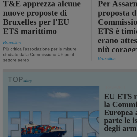
T&E apprezza alcune
Per Assarm
nuove proposte di
proposta d
Bruxelles per l'EU
Commissio
ETS marittimo
ETS è timi
erano atte
Bruxelles
più coragg
Più critica l'associazione per le misure
studiate dalla Commissione UE per il
Bruxelles
settore aereo
TRASPORTI
EU ETS m
la Commi
Europea a
parte le i
degli arm