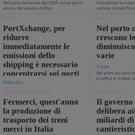
Nel primo semestre del 2026 nuovo picco
Completata la creazi
storico del volume d'affari
venture United Port
PORTI
PORTI
PortXchange, per
Nel porto d
ridurre
crescono le
immediatamente le
diminuisco
emissioni dello
varie
shipping è necessario
Trieste
concentrarsi sui porti
Nei primi sei mesi 
il traffico è crollato
Rotterdam
TRASPORTO FERROVIARIO
CANTIERI NAVALI
Fermerci, quest'anno
Il governo
la produzione di
delibera ai
trasporto dei treni
miliardi di
merci in Italia
cantieristi