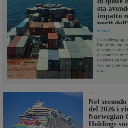
di quote 
sta avend
impatto n
porti del
Madrid
I correttivi propo
l'ampliamento dei 
designazione dei 
di container limitr
riduzione percent
volume di emissi
navi
CROCIERE
Nel secondo
del 2026 i ri
Norwegian C
Holdings so