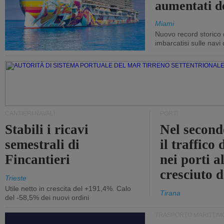
aumentati d
Miami
Nuovo record storico 
imbarcatisi sulle navi d
CANTIERI NAVALI
PORTI
Stabili i ricavi
Nel second
semestrali di
il traffico
Fincantieri
nei porti a
cresciuto 
Trieste
Utile netto in crescita del +191,4%. Calo
Tirana
del -58,5% dei nuovi ordini
TRASPORTO MARITTIM