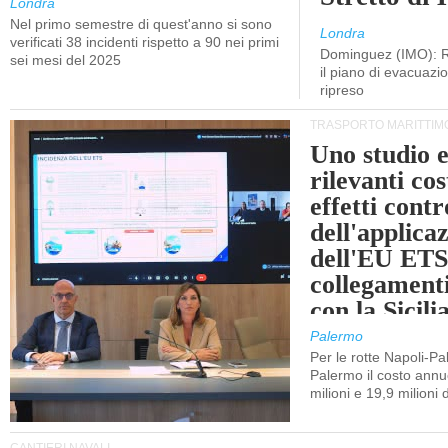
Londra
Nel primo semestre di quest'anno si sono
Londra
verificati 38 incidenti rispetto a 90 nei primi
Dominguez (IMO): R
sei mesi del 2025
il piano di evacuaz
ripreso
TRASPORTO MARITTIM
Uno studio e
rilevanti cost
effetti cont
dell'applica
dell'EU ETS
collegament
con la Sicili
Palermo
Per le rotte Napoli-P
Palermo il costo annuo
milioni e 19,9 milioni 