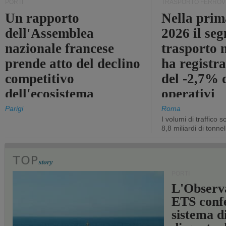
PORTI
TRASPORTO FERROV
Un rapporto
Nella prim
dell'Assemblea
2026 il se
nazionale francese
trasporto 
prende atto del declino
ha registra
competitivo
del -2,7% d
dell'ecosistema
operativi
portuale statale
Parigi
Roma
I volumi di traffico s
8,8 miliardi di tonne
PORTI
L'Observ
ETS conf
sistema d