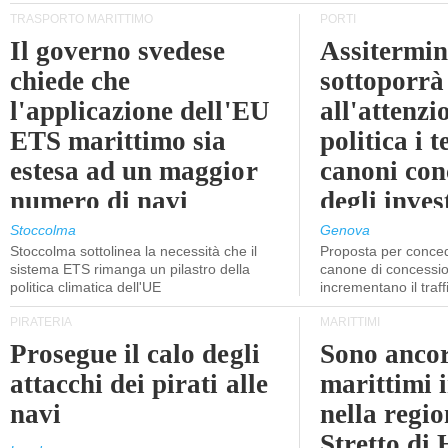
TRASPORTO MARITTIMO
PORTI
Il governo svedese
Assitermin
chiede che
sottoporrà
l'applicazione dell'EU
all'attenzi
ETS marittimo sia
politica i 
estesa ad un maggior
canoni con
numero di navi
degli inves
dell'inter
Stoccolma
Genova
Stoccolma sottolinea la necessità che il
Proposta per conced
sistema ETS rimanga un pilastro della
canone di concessio
politica climatica dell'UE
incrementano il traff
PIRATERIA
MARITTIMI
Prosegue il calo degli
Sono ancor
attacchi dei pirati alle
marittimi 
navi
nella regio
Stretto di