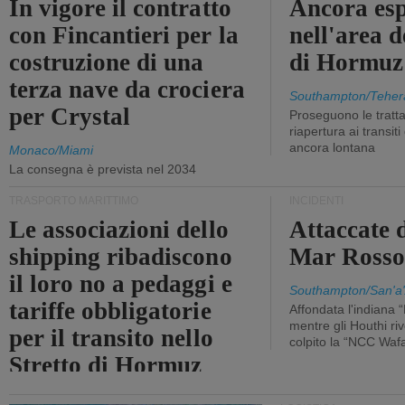
In vigore il contratto
Ancora esp
con Fincantieri per la
nell'area d
costruzione di una
di Hormuz
terza nave da crociera
Southampton/Teher
per Crystal
Proseguono le tratt
riapertura ai transit
ancora lontana
Monaco/Miami
La consegna è prevista nel 2034
TRASPORTO MARITTIMO
INCIDENTI
Le associazioni dello
Attaccate 
shipping ribadiscono
Mar Ross
il loro no a pedaggi e
Southampton/San'a'
tariffe obbligatorie
Affondata l'indiana 
mentre gli Houthi ri
per il transito nello
colpito la “NCC Waf
Stretto di Hormuz