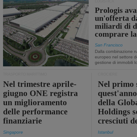
LOGISTICA
Prologis av
un'offerta d
miliardi di d
comprare la
San Francisco
Dalla combinazione n
europeo nel settore de
gestione di immobili lo
TRASPORTO MARITTIMO
CROCIERE
Nel trimestre aprile-
Nel primo 
giugno ONE registra
quest'anno 
un miglioramento
della Glob
delle performance
Holdings 
finanziarie
cresciuti 
Singapore
Istanbul