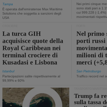
Nei primi cinque mes
Tampa
sono stati pari a 1.
È operata dall'emiratense Max Maritime
cui 999.228 (-1,4%)
Solutions che soggetta a sanzioni degli
movimentati rispetti
USA
CROCIERE
PORTI
La turca GIH
Nel primo 
acquisisce quote della
porti russ
Royal Caribbean nei
movimenta
terminal crociere di
milioni di 
Kusadasi e Lisbona
merci (+5
Istanbul
San Pietroburgo
Partecipazioni salite rispettivamente al
Traffico record nel 
99,99% e 60%
TRASPORTO MARITTIM
Trump fa re
sulla tassa 