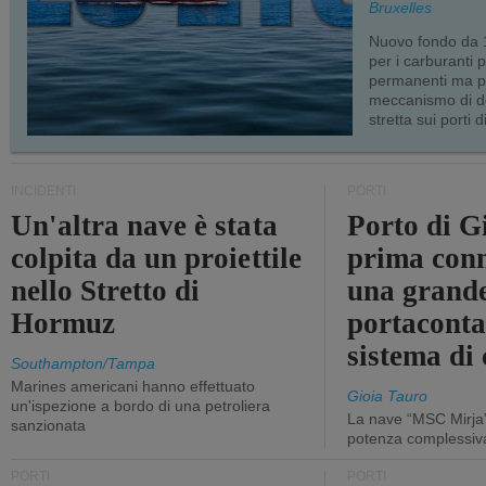
Bruxelles
Nuovo fondo da 1
per i carburanti 
permanenti ma p
meccanismo di d
stretta sui porti d
INCIDENTI
PORTI
Un'altra nave è stata
Porto di G
colpita da un proiettile
prima conn
nello Stretto di
una grand
Hormuz
portaconta
sistema di 
Southampton/Tampa
Marines americani hanno effettuato
Gioia Tauro
un'ispezione a bordo di una petroliera
La nave “MSC Mirja”
sanzionata
potenza complessiva
PORTI
PORTI