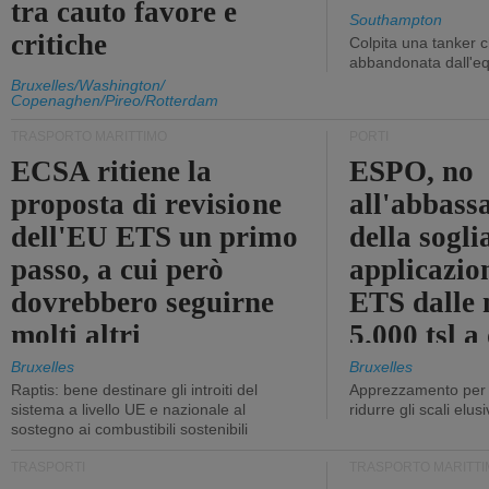
tra cauto favore e
Southampton
critiche
Colpita una tanker c
abbandonata dall'e
Bruxelles/Washington/
Copenaghen/Pireo/Rotterdam
TRASPORTO MARITTIMO
PORTI
ECSA ritiene la
ESPO, no
proposta di revisione
all'abbass
dell'EU ETS un primo
della sogli
passo, a cui però
applicazio
dovrebbero seguirne
ETS dalle 
molti altri
5.000 tsl a
400 tsl
Bruxelles
Bruxelles
Raptis: bene destinare gli introiti del
Apprezzamento per l
sistema a livello UE e nazionale al
ridurre gli scali elusi
sostegno ai combustibili sostenibili
TRASPORTI
TRASPORTO MARITTI