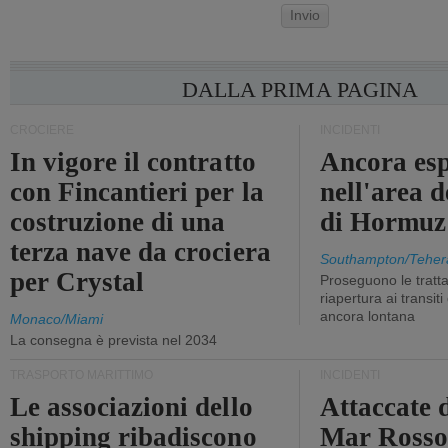
Invio
DALLA PRIMA PAGINA
CROCIERE
INCIDENTI
In vigore il contratto
Ancora esp
con Fincantieri per la
nell'area d
costruzione di una
di Hormuz
terza nave da crociera
Southampton/Teher
per Crystal
Proseguono le tratt
riapertura ai transit
ancora lontana
Monaco/Miami
La consegna è prevista nel 2034
TRASPORTO MARITTIMO
INCIDENTI
Le associazioni dello
Attaccate 
shipping ribadiscono
Mar Ross