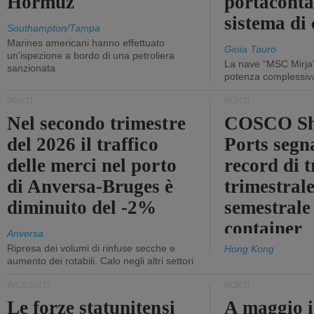
Hormuz
portaconta
sistema di 
Southampton/Tampa
Marines americani hanno effettuato
Gioia Tauro
un'ispezione a bordo di una petroliera
La nave “MSC Mirja”
sanzionata
potenza complessiva
PORTI
PORTI
Nel secondo trimestre
COSCO Sh
del 2026 il traffico
Ports segn
delle merci nel porto
record di t
di Anversa-Bruges è
trimestrale
diminuito del -2%
semestrale
container
Anversa
Ripresa dei volumi di rinfuse secche e
Hong Kong
aumento dei rotabili. Calo negli altri settori
INCIDENTI
PORTI
Le forze statunitensi
A maggio il