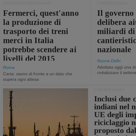
TRASPORTO FERROVIARIO
CANTIERI NAVALI
Fermerci, quest'anno
Il governo
la produzione di
delibera ai
trasporto dei treni
miliardi di
merci in Italia
cantieristi
potrebbe scendere ai
nazionale
livelli del 2015
Nuova Delhi
Adottata oggi una st
Roma
rivitalizzare il settor
Carta: siamo di fronte a un dato che
supera ogni attesa
CANTIERI NAVALI
Inclusi due 
indiani nel 
UE degli imp
riciclaggio 
proposto dal