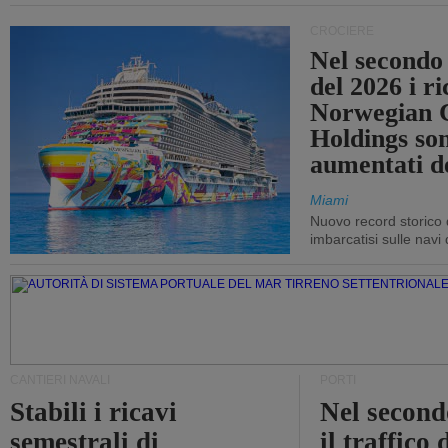
CROCIERE
Nel secondo
del 2026 i ri
Norwegian C
Holdings so
aumentati d
Miami
Nuovo record storico 
imbarcatisi sulle navi d
CANTIERI NAVALI
PORTI
Stabili i ricavi
Nel second
semestrali di
il traffico