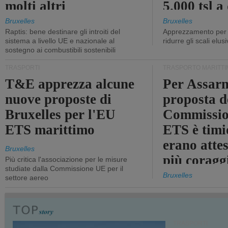
molti altri
5.000 tsl a
400 tsl
Bruxelles
Bruxelles
Raptis: bene destinare gli introiti del
Apprezzamento per l
sistema a livello UE e nazionale al
ridurre gli scali elusi
sostegno ai combustibili sostenibili
TRASPORTI
TRASPORTO MARITTI
T&E apprezza alcune
Per Assarm
nuove proposte di
proposta d
Bruxelles per l'EU
Commissio
ETS marittimo
ETS è timi
erano atte
Bruxelles
più coragg
Più critica l'associazione per le misure
studiate dalla Commissione UE per il
Bruxelles
settore aereo
TRASPORTI