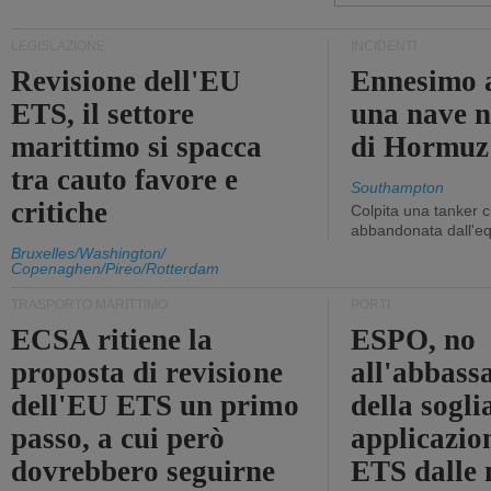
LEGISLAZIONE
INCIDENTI
Revisione dell'EU
Ennesimo a
ETS, il settore
una nave n
marittimo si spacca
di Hormuz
tra cauto favore e
Southampton
critiche
Colpita una tanker c
abbandonata dall'e
Bruxelles/Washington/
Copenaghen/Pireo/Rotterdam
TRASPORTO MARITTIMO
PORTI
ECSA ritiene la
ESPO, no
proposta di revisione
all'abbass
dell'EU ETS un primo
della sogli
passo, a cui però
applicazio
dovrebbero seguirne
ETS dalle 