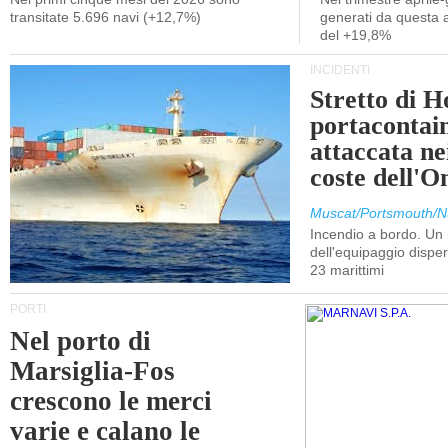
transitate 5.696 navi (+12,7%)
generati da questa at
del +19,8%
INCIDENTI
Stretto di 
portacontain
attaccata nei
coste dell'
Muscat/Portsmouth/N
Incendio a bordo. U
dell'equipaggio dispers
23 marittimi
PORTI
Nel porto di
Marsiglia-Fos
crescono le merci
varie e calano le