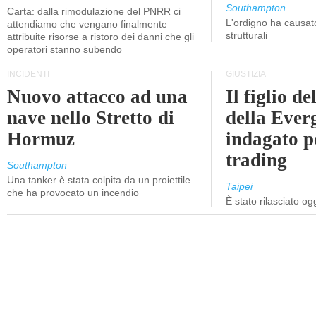
Southampton
Carta: dalla rimodulazione del PNRR ci
L'ordigno ha causato
attendiamo che vengano finalmente
strutturali
attribuite risorse a ristoro dei danni che gli
operatori stanno subendo
INCIDENTI
GIUSTIZIA
Nuovo attacco ad una
Il figlio d
nave nello Stretto di
della Ever
Hormuz
indagato p
trading
Southampton
Una tanker è stata colpita da un proiettile
Taipei
che ha provocato un incendio
È stato rilasciato o