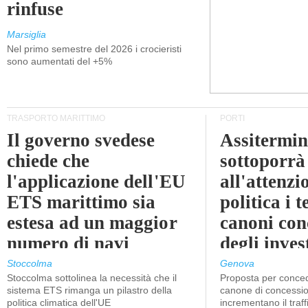
rinfuse
Marsiglia
Nel primo semestre del 2026 i crocieristi
sono aumentati del +5%
TRASPORTO MARITTIMO
PORTI
Il governo svedese
Assitermin
chiede che
sottoporrà
l'applicazione dell'EU
all'attenzi
ETS marittimo sia
politica i 
estesa ad un maggior
canoni con
numero di navi
degli inves
dell'inter
Stoccolma
Genova
Stoccolma sottolinea la necessità che il
Proposta per conced
sistema ETS rimanga un pilastro della
canone di concessio
politica climatica dell'UE
incrementano il traff