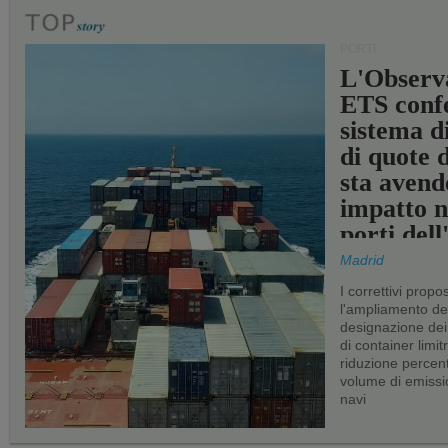
PORTI
L'Observ
ETS conf
sistema d
di quote 
sta avend
impatto n
porti del
Madrid
I correttivi propo
l'ampliamento dei 
designazione dei 
di container limitr
riduzione percent
volume di emissi
navi