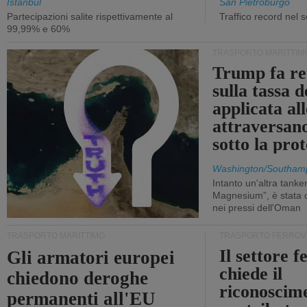
Istanbul
San Pietroburgo
Partecipazioni salite rispettivamente al
Traffico record nel 
99,99% e 60%
TRASPORTO MARITTIM
Trump fa re
sulla tassa 
applicata al
attraversa
sotto la pr
Washington/Southam
Intanto un'altra tanker,
Magnesium”, è stata c
nei pressi dell'Oman
TRASPORTO MARITTIMO
TRASPORTO FERROV
Il settore f
Gli armatori europei
chiede il
chiedono deroghe
riconoscim
permanenti all'EU