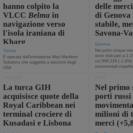
hanno colpito la
delle merci
VLCC
Belma
in
di Genova 
navigazione verso
stabile, me
l'isola iraniana di
Savona-Vad
Kharg
Genova
Nei primi cinque mes
Tampa
sono stati pari a 1.
È operata dall'emiratense Max Maritime
cui 999.228 (-1,4%)
Solutions che soggetta a sanzioni degli
movimentati rispetti
USA
CROCIERE
PORTI
La turca GIH
Nel primo 
acquisisce quote della
porti russ
Royal Caribbean nei
movimenta
terminal crociere di
milioni di 
Kusadasi e Lisbona
merci (+5