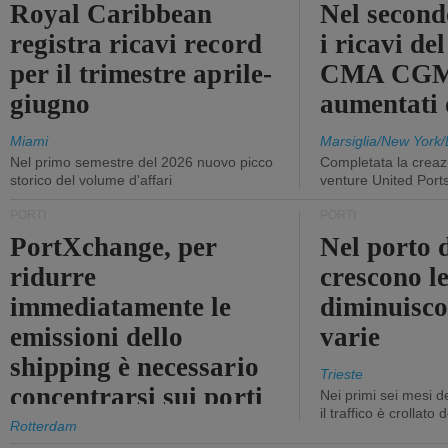
Royal Caribbean
Nel second
registra ricavi record
i ricavi de
per il trimestre aprile-
CMA CGM
giugno
aumentati
Miami
Marsiglia/New York/
Nel primo semestre del 2026 nuovo picco
Completata la creazi
storico del volume d'affari
venture United Port
PORTI
PORTI
PortXchange, per
Nel porto d
ridurre
crescono le
immediatamente le
diminuisco
emissioni dello
varie
shipping è necessario
Trieste
concentrarsi sui porti
Nei primi sei mesi 
il traffico è crollato
Rotterdam