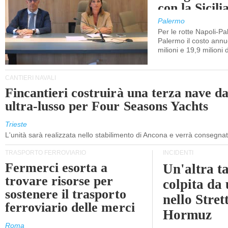
con la Sicili
Palermo
Per le rotte Napoli-P
Palermo il costo annuo
milioni e 19,9 milioni 
CANTIERI NAVALI
Fincantieri costruirà una terza nave d
ultra-lusso per Four Seasons Yachts
Trieste
L'unità sarà realizzata nello stabilimento di Ancona e verrà consegna
TRASPORTO FERROVIARIO
INCIDENTI
Fermerci esorta a
Un'altra t
trovare risorse per
colpita da
sostenere il trasporto
nello Stret
ferroviario delle merci
Hormuz
Roma