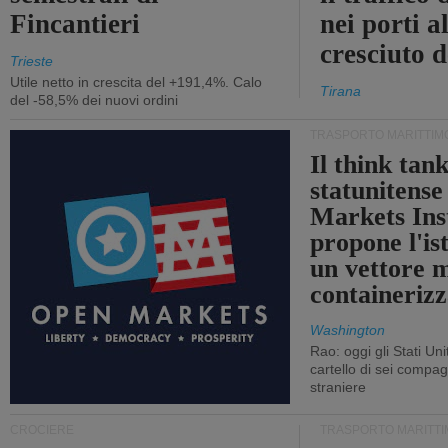
Fincantieri
nei porti a
cresciuto 
Trieste
Utile netto in crescita del +191,4%. Calo
Tirana
del -58,5% dei nuovi ordini
TRASPORTO MARITTIM
Il think tan
statunitens
Markets Ins
propone l'is
un vettore 
containerizz
Washington
Rao: oggi gli Stati Un
cartello di sei compa
straniere
CROCIERE
TRASPORTO MARITTI