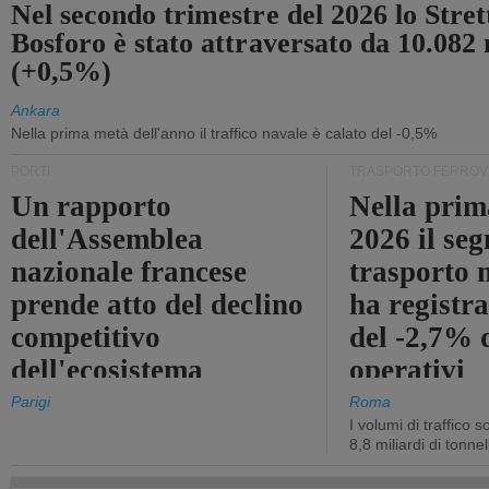
Nel secondo trimestre del 2026 lo Stret
Bosforo è stato attraversato da 10.082 
(+0,5%)
Ankara
Nella prima metà dell'anno il traffico navale è calato del -0,5%
PORTI
TRASPORTO FERROV
Un rapporto
Nella prim
dell'Assemblea
2026 il se
nazionale francese
trasporto 
prende atto del declino
ha registra
competitivo
del -2,7% d
dell'ecosistema
operativi
portuale statale
Parigi
Roma
I volumi di traffico s
8,8 miliardi di tonne