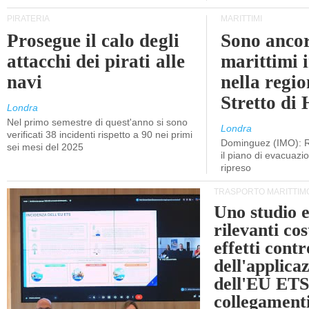
PIRATERIA
MARITTIMI
Prosegue il calo degli
Sono ancor
attacchi dei pirati alle
marittimi 
navi
nella regio
Stretto di
Londra
Nel primo semestre di quest'anno si sono
Londra
verificati 38 incidenti rispetto a 90 nei primi
Dominguez (IMO): R
sei mesi del 2025
il piano di evacuaz
ripreso
TRASPORTO MARITTIM
Uno studio e
rilevanti cost
effetti cont
dell'applica
dell'EU ETS
collegament