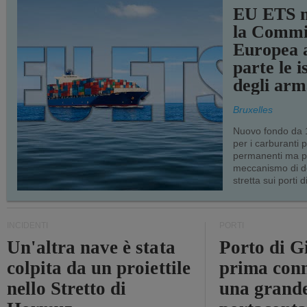
EU ETS m
la Commi
Europea a
parte le i
degli arm
Bruxelles
Nuovo fondo da 1
per i carburanti 
permanenti ma p
meccanismo di d
stretta sui porti d
INCIDENTI
PORTI
Un'altra nave è stata
Porto di G
colpita da un proiettile
prima conn
nello Stretto di
una grand