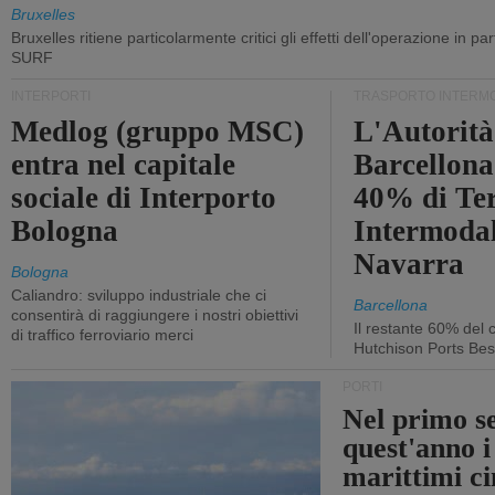
Bruxelles
Bruxelles ritiene particolarmente critici gli effetti dell'operazione in p
SURF
INTERPORTI
TRASPORTO INTERM
Medlog (gruppo MSC)
L'Autorità
entra nel capitale
Barcellona 
sociale di Interporto
40% di Te
Bologna
Intermodal
Navarra
Bologna
Caliandro: sviluppo industriale che ci
Barcellona
consentirà di raggiungere i nostri obiettivi
Il restante 60% del c
di traffico ferroviario merci
Hutchison Ports Bes
PORTI
Nel primo s
quest'anno i
marittimi ci