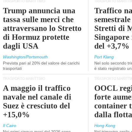
TRASPORTO MARITTIMO
TRASPORTO MARITTI
Trump annuncia una
Traffico n
tassa sulle merci che
semestrale
attraversano lo Stretto
Stretti di 
di Hormuz protette
Singapore 
dagli USA
del +3,7%
Washington/Portsmouth
Port Klang
Prevista pari al 20% del valore dei carichi
Nel solo secondo tr
trasportati
è stato registrato u
TRASPORTO MARITTIMO
TRASPORTO MARITTI
A maggio il traffico
OOCL regi
navale nel canale di
forte aume
Suez è cresciuto del
container 
+15,0%
dalla flott
Il Cairo
Hong Kong
Nei primi cinque mesi del 2026 sono
Nel trimestre aprile-