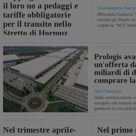
il loro no a pedaggi e
Southampton/San'a'
tariffe obbligatorie
Affondata l'indiana 
mentre gli Houthi ri
per il transito nello
colpito la “NCC Waf
Stretto di Hormuz
LOGISTICA
Prologis av
un'offerta d
miliardi di d
comprare la
San Francisco
Dalla combinazione n
europeo nel settore de
gestione di immobili lo
TRASPORTO MARITTIMO
CROCIERE
Nel trimestre aprile-
Nel primo 