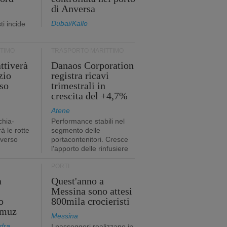
di Anversa
Dubai/Kallo
i incide
TIMO
TRASPORTO MARITTIMO
ttiverà
Danaos Corporation
zio
registra ricavi
so
trimestrali in
crescita del +4,7%
Atene
chia-
Performance stabili nel
à le rotte
segmento delle
 verso
portacontenitori. Cresce
l'apporto delle rinfusiere
PORTI
a
Quest'anno a
Messina sono attesi
o
800mila crocieristi
rmuz
Messina
dra
I passeggeri realizzano in