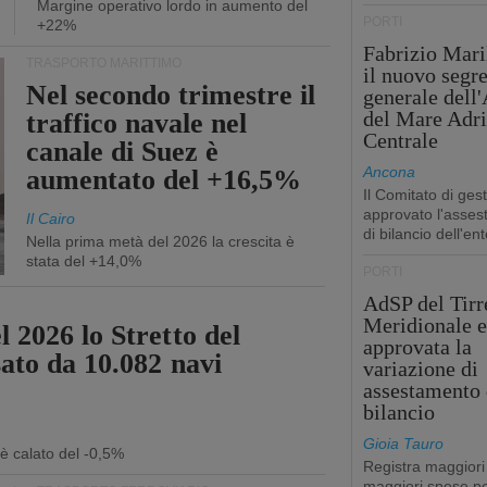
Margine operativo lordo in aumento del
PORTI
+22%
Fabrizio Maril
TRASPORTO MARITTIMO
il nuovo segre
Nel secondo trimestre il
generale dell
del Mare Adri
traffico navale nel
Centrale
canale di Suez è
Ancona
aumentato del +16,5%
Il Comitato di ges
approvato l'asse
Il Cairo
di bilancio dell'ent
Nella prima metà del 2026 la crescita è
stata del +14,0%
PORTI
AdSP del Tirr
Meridionale e
 2026 lo Stretto del
approvata la
sato da 10.082 navi
variazione di
assestamento 
bilancio
Gioia Tauro
 è calato del -0,5%
Registra maggiori
maggiori spese pe