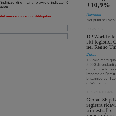
l'indirizzo di e-mail che avrete indicato: è
+10,9%
mente.
Ravenna
o del messaggio sono obbligatori.
Nei primi sei mes
LOGISTICA
DP World rile
siti logistici
nel Regno Un
Dubai
186mila metri qua
2.000 dipendenti
di mano: è la ces
imposta dall'Antitr
britannico per l'a
di Wincanton
TRASPORTO MARIT
Global Ship L
registra ricavi
trimestrali e
semestrali re