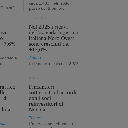
circa 1.400 metri sotto il
 Ghazal”
passo del Brennero
LOGISTICA
Nel 2025 i ricavi
avi
dell'azienda logistica
no
italiana Nord Ovest
l +7,6%
sono cresciuti del
+13,6%
Cuneo
mmontato a
ri
Utile netto in calo del -8,3%
AZIENDE
traffico
Fincantieri,
lle
sottoscritto l'accordo
i di
con i soci
reinvestitori di
alo a
NextGeo
Trieste
na/
L'operazione nell'ambito