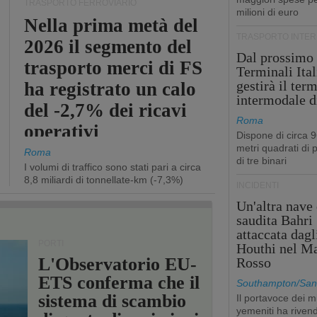
TRASPORTO FERROVIARIO
milioni di euro
Nella prima metà del
TRASPORTO INTE
2026 il segmento del
Dal prossimo
trasporto merci di FS
Terminali Ital
gestirà il ter
ha registrato un calo
intermodale d
del -2,7% dei ricavi
Roma
operativi
Dispone di circa 
metri quadrati di p
Roma
di tre binari
I volumi di traffico sono stati pari a circa
8,8 miliardi di tonnellate-km (-7,3%)
INCIDENTI
Un'altra nave 
saudita Bahri
attaccata dagl
PORTI
Houthi nel M
L'Observatorio EU-
Rosso
ETS conferma che il
Southampton/San'
sistema di scambio
Il portavoce dei mi
yemeniti ha rivend