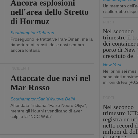
Ancora esplosioni
Un membro dell'e
nell'area dello Stretto
risulterebbe dispe
di Hormuz
PORTI
Nel secondo
Southampton/Teheran
trimestre il tr
Proseguono le trattative Iran-Oman, ma la
dei container 
riapertura ai transiti delle navi sembra
porto di New 
ancora lontana
cresciuto del
New York
INCIDENTI
Nei primi sei mesi
Attaccate due navi nel
sono stati movime
milioni di teu (+0
Mar Rosso
PORTI
Southampton/San'a'/Nuova Delhi
Affondata l'indiana “Faize Noore Oliya”,
Nel secondo
mentre gli Houthi rivendicano di aver
trimestre ICT
colpito la “NCC Wafa”
registra un uti
netto record d
milioni di dol
(+24,2%)