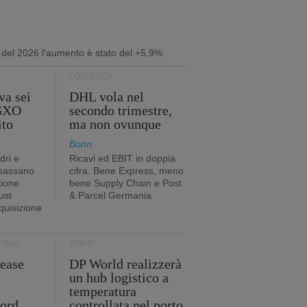
i del 2026 l'aumento è stato del +5,9%
LOGISTICA
va sei
DHL vola nel
 GXO
secondo trimestre,
ito
ma non ovunque
Bonn
dri e
Ricavi ed EBIT in doppia
 passano
cifra. Bene Express, meno
sione
bene Supply Chain e Post
ust
& Parcel Germania
cquisizione
TIMO
PORTI
ease
DP World realizzerà
un hub logistico a
temperatura
cord
controllata nel porto