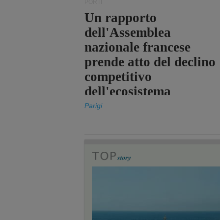
PORTI
Un rapporto
dell'Assemblea
nazionale francese
prende atto del declino
competitivo
dell'ecosistema
portuale statale
Parigi