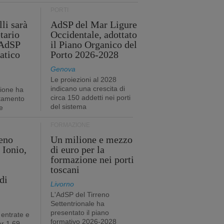
PORTI
li sarà
AdSP del Mar Ligure
tario
Occidentale, adottato
'AdSP
il Piano Organico del
atico
Porto 2026-2028
Genova
Le proiezioni al 2028
indicano una crescita di
tione ha
circa 150 addetti nei porti
stamento
del sistema
e
FORMAZIONE
eno
Un milione e mezzo
 Ionio,
di euro per la
formazione nei porti
toscani
di
Livorno
L'AdSP del Tirreno
Settentrionale ha
presentato il piano
 entrate e
formativo 2026-2028
r 1,69