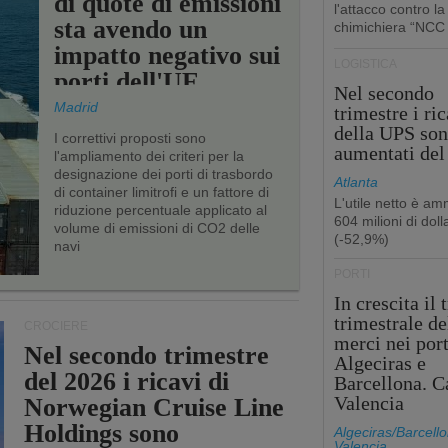
di quote di emissioni
l'attacco contro la
sta avendo un
chimichiera “NCC
impatto negativo sui
LOGISTICA
porti dell'UE
Nel secondo
Madrid
trimestre i ric
della UPS so
I correttivi proposti sono
aumentati de
l'ampliamento dei criteri per la
designazione dei porti di trasbordo
Atlanta
di container limitrofi e un fattore di
L'utile netto è a
riduzione percentuale applicato al
604 milioni di dolla
volume di emissioni di CO2 delle
(-52,9%)
navi
PORTI
In crescita il 
trimestrale de
CROCIERE
merci nei port
Nel secondo trimestre
Algeciras e
del 2026 i ricavi di
Barcellona. C
Valencia
Norwegian Cruise Line
Holdings sono
Algeciras/Barcello
Valencia