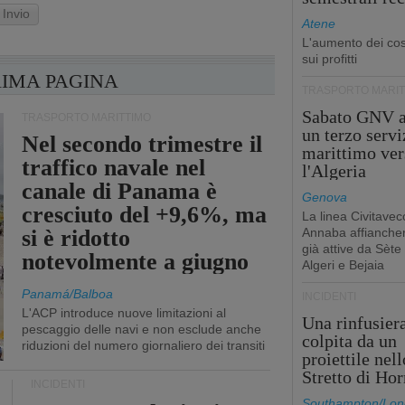
Invio
Atene
L'aumento dei cost
sui profitti
RIMA PAGINA
TRASPORTO MARIT
Sabato GNV a
TRASPORTO MARITTIMO
un terzo servi
Nel secondo trimestre il
marittimo ver
traffico navale nel
l'Algeria
canale di Panama è
Genova
cresciuto del +9,6%, ma
La linea Civitavec
si è ridotto
Annaba affiancher
già attive da Sète
notevolmente a giugno
Algeri e Bejaia
Panamá/Balboa
INCIDENTI
L'ACP introduce nuove limitazioni al
Una rinfusier
pescaggio delle navi e non esclude anche
colpita da un
riduzioni del numero giornaliero dei transiti
proiettile nell
Stretto di Ho
INCIDENTI
Southampton/Lon