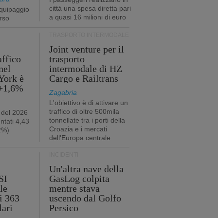
città una spesa diretta pari
quipaggio
a quasi 16 milioni di euro
rso
TRASPORTO INTERMODALE
Joint venture per il
affico
trasporto
nel
intermodale di HZ
York è
Cargo e Railtrans
 +1,6%
Zagabria
L'obiettivo è di attivare un
traffico di oltre 500mila
 del 2026
tonnellate tra i porti della
ntati 4,43
Croazia e i mercati
,2%)
dell'Europa centrale
INCIDENTI
Un'altra nave della
SI
GasLog colpita
le
mentre stava
i 363
uscendo dal Golfo
lari
Persico