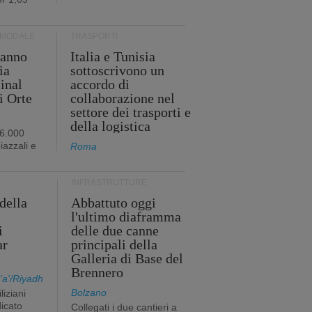
RMODALE
TRASPORTI
 anno
Italia e Tunisia
ia
sottoscrivono un
minal
accordo di
i Orte
collaborazione nel
settore dei trasporti e
della logistica
96.000
iazzali e
Roma
INFRASTRUTTURE
della
Abbattuto oggi
l'ultimo diaframma
i
delle due canne
ar
principali della
Galleria di Base del
Brennero
a'/Riyadh
Bolzano
liziani
icato
Collegati i due cantieri a