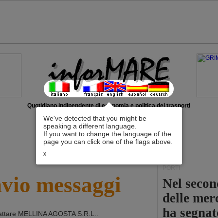
Quotidiano indipendente di economia e politica dei trasporti
We've detected that you might be
speaking a different language.
If you want to change the language of the
page you can click one of the flags above.
x
PORTI
nvio messaggi
Nel second
delle mer
ha segnat
attare
MELLINA AGOSTA S.R.L.
.