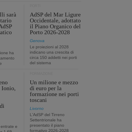
PORTI
li sarà
AdSP del Mar Ligure
tario
Occidentale, adottato
'AdSP
il Piano Organico del
atico
Porto 2026-2028
Genova
Le proiezioni al 2028
indicano una crescita di
tione ha
circa 150 addetti nei porti
stamento
del sistema
e
FORMAZIONE
eno
Un milione e mezzo
 Ionio,
di euro per la
formazione nei porti
toscani
di
Livorno
L'AdSP del Tirreno
Settentrionale ha
presentato il piano
 entrate e
formativo 2026-2028
r 1,69