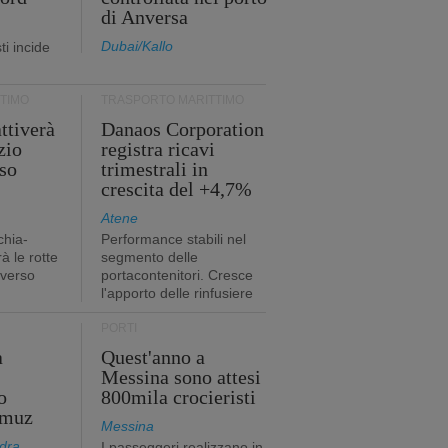
di Anversa
Dubai/Kallo
i incide
TIMO
TRASPORTO MARITTIMO
ttiverà
Danaos Corporation
zio
registra ricavi
so
trimestrali in
crescita del +4,7%
Atene
chia-
Performance stabili nel
à le rotte
segmento delle
 verso
portacontenitori. Cresce
l'apporto delle rinfusiere
PORTI
a
Quest'anno a
Messina sono attesi
o
800mila crocieristi
rmuz
Messina
dra
I passeggeri realizzano in