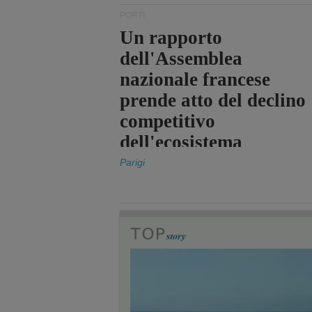
PORTI
Un rapporto
dell'Assemblea
nazionale francese
prende atto del declino
competitivo
dell'ecosistema
portuale statale
Parigi