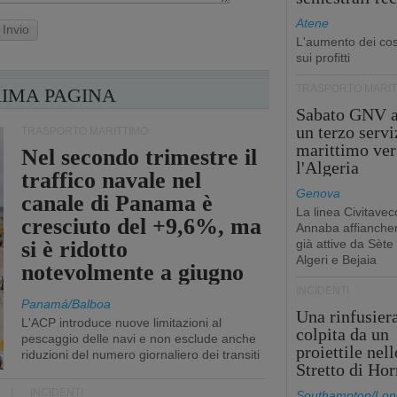
Atene
Invio
L'aumento dei cost
sui profitti
TRASPORTO MARIT
RIMA PAGINA
Sabato GNV a
un terzo servi
TRASPORTO MARITTIMO
marittimo ver
Nel secondo trimestre il
l'Algeria
traffico navale nel
Genova
canale di Panama è
La linea Civitavec
cresciuto del +9,6%, ma
Annaba affiancher
si è ridotto
già attive da Sète
Algeri e Bejaia
notevolmente a giugno
INCIDENTI
Panamá/Balboa
Una rinfusier
L'ACP introduce nuove limitazioni al
colpita da un
pescaggio delle navi e non esclude anche
proiettile nell
riduzioni del numero giornaliero dei transiti
Stretto di Ho
INCIDENTI
Southampton/Lon