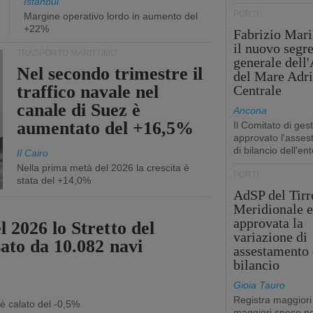
Istanbul
PORTI
Margine operativo lordo in aumento del
+22%
Fabrizio Maril
il nuovo segre
TRASPORTO MARITTIMO
generale dell
Nel secondo trimestre il
del Mare Adri
traffico navale nel
Centrale
canale di Suez è
Ancona
aumentato del +16,5%
Il Comitato di ges
approvato l'asse
di bilancio dell'ent
Il Cairo
Nella prima metà del 2026 la crescita è
PORTI
stata del +14,0%
AdSP del Tirr
Meridionale e
approvata la
 2026 lo Stretto del
variazione di
sato da 10.082 navi
assestamento 
bilancio
Gioia Tauro
Registra maggiori
 è calato del -0,5%
maggiori spese pe