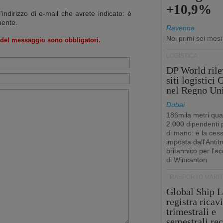
+10,9%
l'indirizzo di e-mail che avrete indicato: è
mente.
Ravenna
Nei primi sei mes
o del messaggio sono obbligatori.
LOGISTICA
DP World rile
siti logistici
nel Regno Un
Dubai
186mila metri qua
2.000 dipendenti
di mano: è la ces
imposta dall'Antitr
britannico per l'a
di Wincanton
TRASPORTO MARIT
Global Ship L
registra ricavi
trimestrali e
semestrali re