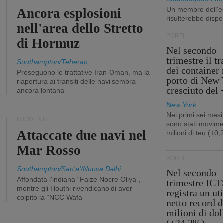
Un membro dell'e
Ancora esplosioni
risulterebbe dispe
nell'area dello Stretto
PORTI
di Hormuz
Nel secondo
trimestre il tr
Southampton/Teheran
dei container 
Proseguono le trattative Iran-Oman, ma la
porto di New 
riapertura ai transiti delle navi sembra
cresciuto del
ancora lontana
New York
Nei primi sei mesi
INCIDENTI
sono stati movime
Attaccate due navi nel
milioni di teu (+0
Mar Rosso
PORTI
Southampton/San'a'/Nuova Delhi
Nel secondo
Affondata l'indiana “Faize Noore Oliya”,
trimestre ICT
mentre gli Houthi rivendicano di aver
registra un uti
colpito la “NCC Wafa”
netto record d
milioni di dol
(+24,2%)