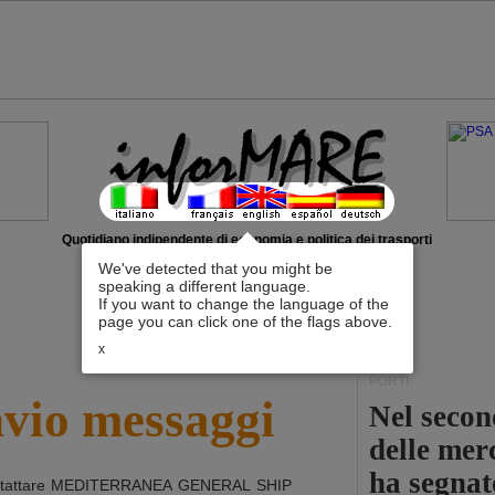
Quotidiano indipendente di economia e politica dei trasporti
We've detected that you might be
speaking a different language.
If you want to change the language of the
page you can click one of the flags above.
x
PORTI
nvio messaggi
Nel second
delle mer
ha segnat
tattare
MEDITERRANEA GENERAL SHIP