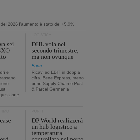
i del 2026 l'aumento è stato del +5,9%
LOGISTICA
va sei
DHL vola nel
 GXO
secondo trimestre,
ito
ma non ovunque
Bonn
dri e
Ricavi ed EBIT in doppia
 passano
cifra. Bene Express, meno
sione
bene Supply Chain e Post
ust
& Parcel Germania
cquisizione
TIMO
PORTI
ease
DP World realizzerà
un hub logistico a
temperatura
cord
controllata nel porto