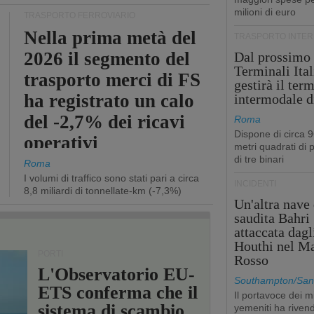
milioni di euro
TRASPORTO FERROVIARIO
Nella prima metà del
TRASPORTO INTE
2026 il segmento del
Dal prossimo
Terminali Ital
trasporto merci di FS
gestirà il ter
ha registrato un calo
intermodale d
del -2,7% dei ricavi
Roma
Dispone di circa 
operativi
metri quadrati di p
di tre binari
Roma
I volumi di traffico sono stati pari a circa
INCIDENTI
8,8 miliardi di tonnellate-km (-7,3%)
Un'altra nave 
saudita Bahri
attaccata dagl
Houthi nel M
PORTI
Rosso
L'Observatorio EU-
Southampton/San'
ETS conferma che il
Il portavoce dei mi
sistema di scambio
yemeniti ha rivend