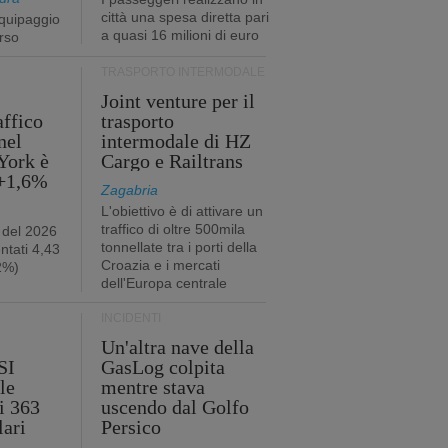
città una spesa diretta pari
quipaggio
a quasi 16 milioni di euro
rso
TRASPORTO INTERMODALE
Joint venture per il
affico
trasporto
nel
intermodale di HZ
York è
Cargo e Railtrans
 +1,6%
Zagabria
L'obiettivo è di attivare un
traffico di oltre 500mila
 del 2026
tonnellate tra i porti della
ntati 4,43
Croazia e i mercati
,2%)
dell'Europa centrale
INCIDENTI
Un'altra nave della
SI
GasLog colpita
le
mentre stava
i 363
uscendo dal Golfo
lari
Persico