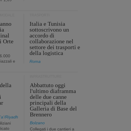
RMODALE
TRASPORTI
 anno
Italia e Tunisia
ia
sottoscrivono un
minal
accordo di
i Orte
collaborazione nel
settore dei trasporti e
della logistica
96.000
iazzali e
Roma
INFRASTRUTTURE
della
Abbattuto oggi
l'ultimo diaframma
i
delle due canne
ar
principali della
Galleria di Base del
Brennero
a'/Riyadh
Bolzano
liziani
icato
Collegati i due cantieri a