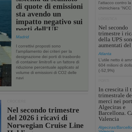
l'attacco contro la
di quote di emissioni
chimichiera “NCC
sta avendo un
LOGISTICA
impatto negativo sui
Nel secondo
porti dell'UE
trimestre i ric
Madrid
della UPS so
aumentati de
I correttivi proposti sono
l'ampliamento dei criteri per la
Atlanta
designazione dei porti di trasbordo
L'utile netto è a
di container limitrofi e un fattore di
604 milioni di dolla
riduzione percentuale applicato al
(-52,9%)
volume di emissioni di CO2 delle
navi
PORTI
In crescita il 
trimestrale de
merci nei port
CROCIERE
Algeciras e
Nel secondo trimestre
Barcellona. C
del 2026 i ricavi di
Valencia
Norwegian Cruise Line
Algeciras/Barcello
Valencia