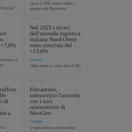
circa 1.400 metri sotto il
 Ghazal”
passo del Brennero
LOGISTICA
Nel 2025 i ricavi
avi
dell'azienda logistica
no
italiana Nord Ovest
l +7,6%
sono cresciuti del
+13,6%
Cuneo
mmontato a
ri
Utile netto in calo del -8,3%
AZIENDE
traffico
Fincantieri,
lle
sottoscritto l'accordo
i di
con i soci
reinvestitori di
alo a
NextGeo
Trieste
na/
L'operazione nell'ambito