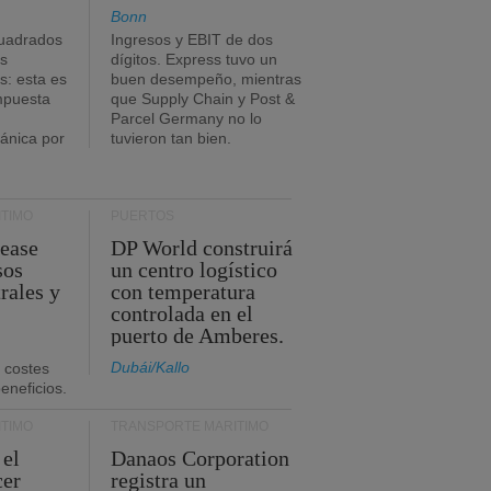
Bonn
uadrados
Ingresos y EBIT de dos
s
dígitos. Express tuvo un
: esta es
buen desempeño, mientras
impuesta
que Supply Chain y Post &
Parcel Germany no lo
tánica por
tuvieron tan bien.
TIMO
PUERTOS
Lease
DP World construirá
sos
un centro logístico
rales y
con temperatura
controlada en el
puerto de Amberes.
Dubái/Kallo
 costes
eneficios.
TIMO
TRANSPORTE MARÍTIMO
 el
Danaos Corporation
cer
registra un