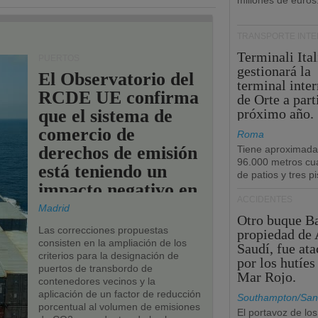
millones de euros
TRANSPORTE INT
Terminali Ital
PUERTOS
gestionará la
El Observatorio del
terminal inte
RCDE UE confirma
de Orte a part
que el sistema de
próximo año.
comercio de
Roma
derechos de emisión
Tiene aproximad
96.000 metros cu
está teniendo un
de patios y tres pi
impacto negativo en
ACCIDENTES
los puertos de la
Madrid
Otro buque Ba
UE.
Las correcciones propuestas
propiedad de 
consisten en la ampliación de los
Saudí, fue at
criterios para la designación de
por los hutíes
puertos de transbordo de
Mar Rojo.
contenedores vecinos y la
aplicación de un factor de reducción
Southampton/San
porcentual al volumen de emisiones
El portavoz de los