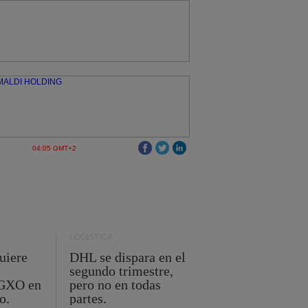
04:05 GMT+2
LOGÍSTICA
uiere
DHL se dispara en el
segundo trimestre,
 GXO en
pero no en todas
o.
partes.