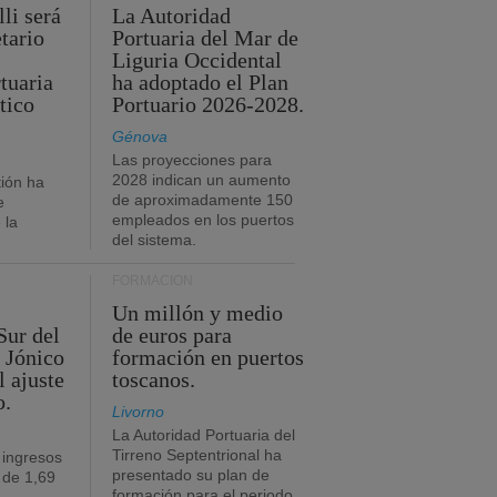
li será
La Autoridad
tario
Portuaria del Mar de
Liguria Occidental
tuaria
ha adoptado el Plan
tico
Portuario 2026-2028.
Génova
Las proyecciones para
2028 indican un aumento
ión ha
de aproximadamente 150
e
empleados en los puertos
 la
del sistema.
FORMACIÓN
Un millón y medio
Sur del
de euros para
 Jónico
formación en puertos
l ajuste
toscanos.
o.
Livorno
La Autoridad Portuaria del
Tirreno Septentrional ha
 ingresos
presentado su plan de
 de 1,69
formación para el periodo