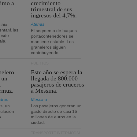
timo a
crecimiento
trimestral de sus
ingresos del 4,7%.
Atenas
chia-
ntará las
El segmento de buques
desde
portacontenedores se
aia.
mantiene estable. Los
graneleros siguen
contribuyendo.
PUERTOS
nelero
Este año se espera la
 un
llegada de 800.000
l
pasajeros de cruceros
Ormuz.
a Messina.
dres
Messina
s, un
Los pasajeros generan un
pulación
gasto directo de casi 16
o.
millones de euros en la
ciudad.
TRANSPORTE INTERMODAL