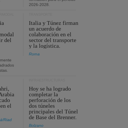
.
2026-2028.
ERMODAL
TRANSPORTE
ia
Italia y Túnez firman
un acuerdo de
rmodal
colaboración en el
ir del
sector del transporte
y la logística.
Roma
amente
adrados
stas.
INFRAESTRUCTURAS
hri,
Hoy se ha logrado
Arabia
completar la
acado
perforación de los
 en el
dos túneles
principales del Túnel
de Base del Brenner.
á/Riad
Bolzano