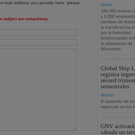
 e-mail address you provide here: please
Dubái
186.000 metros c
y 2.000 empleado
e subject are compulsory.
cambian de manos
la transferencia 
por la Autoridad
Antimonopolio bri
la adquisición de
Wincanton.
TRANSPORTE MARÍ
Global Ship 
registra ingre
récord trimest
semestrales.
Atenas
El aumento de los
repercute en los b
TRANSPORTE MARÍ
GNV activará
sábado un ter