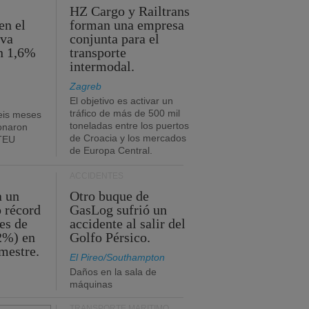
HZ Cargo y Railtrans
en el
forman una empresa
eva
conjunta para el
n 1,6%
transporte
intermodal.
Zagreb
El objetivo es activar un
tráfico de más de 500 mil
eis meses
toneladas entre los puertos
onaron
de Croacia y los mercados
 TEU
de Europa Central.
ACCIDENTES
a un
Otro buque de
o récord
GasLog sufrió un
es de
accidente al salir del
2%) en
Golfo Pérsico.
imestre.
El Pireo/Southampton
Daños en la sala de
máquinas
TRANSPORTE MARÍTIMO