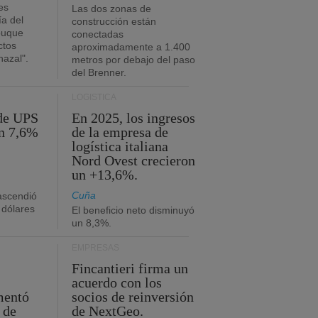
es
Las dos zonas de
ía del
construcción están
buque
conectadas
ctos
aproximadamente a 1.400
azal".
metros por debajo del paso
del Brenner.
LOGÍSTICA
 de UPS
En 2025, los ingresos
n 7,6%
de la empresa de
logística italiana
Nord Ovest crecieron
un +13,6%.
Cuña
 ascendió
 dólares
El beneficio neto disminuyó
un 8,3%.
EMPRESAS
Fincantieri firma un
acuerdo con los
mentó
socios de reinversión
 de
de NextGeo.