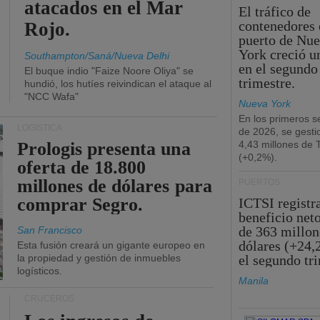
atacados en el Mar
El tráfico de
contenedores 
Rojo.
puerto de Nu
York creció u
Southampton/Saná/Nueva Delhi
en el segundo
El buque indio "Faize Noore Oliya" se
trimestre.
hundió, los hutíes reivindican el ataque al
"NCC Wafa"
Nueva York
En los primeros s
LOGÍSTICA
de 2026, se gesti
Prologis presenta una
4,43 millones de
(+0,2%).
oferta de 18.800
millones de dólares para
PUERTOS
comprar Segro.
ICTSI registr
beneficio net
de 363 millon
San Francisco
dólares (+24,
Esta fusión creará un gigante europeo en
la propiedad y gestión de inmuebles
el segundo tr
logísticos.
Manila
CRUCEROS