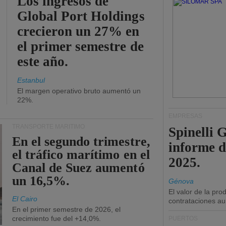
Los ingresos de
Global Port Holdings
crecieron un 27% en
el primer semestre de
este año.
Estanbul
El margen operativo bruto aumentó un
22%.
EMPRESAS
TRANSPORTE MARÍTIMO
Spinelli 
En el segundo trimestre,
informe d
el tráfico marítimo en el
2025.
Canal de Suez aumentó
un 16,5%.
Génova
El valor de la pr
El Cairo
contrataciones a
En el primer semestre de 2026, el
crecimiento fue del +14,0%.
PUERTOS