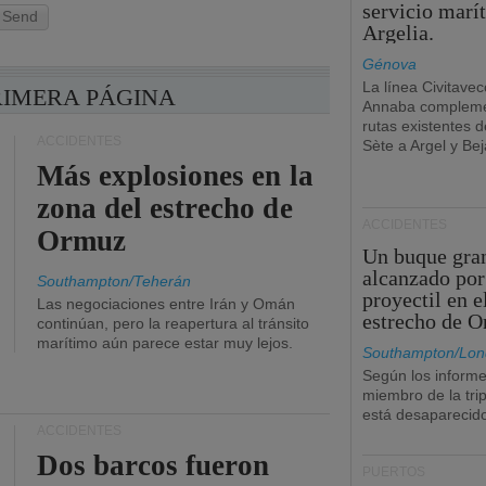
servicio marí
Send
Argelia.
Génova
La línea Civitavec
RIMERA PÁGINA
Annaba compleme
rutas existentes 
ACCIDENTES
Sète a Argel y Bej
Más explosiones en la
zona del estrecho de
ACCIDENTES
Ormuz
Un buque gra
alcanzado por
Southampton/Teherán
proyectil en e
Las negociaciones entre Irán y Omán
estrecho de 
continúan, pero la reapertura al tránsito
marítimo aún parece estar muy lejos.
Southampton/Lon
Según los informe
miembro de la tri
está desaparecid
ACCIDENTES
Dos barcos fueron
PUERTOS