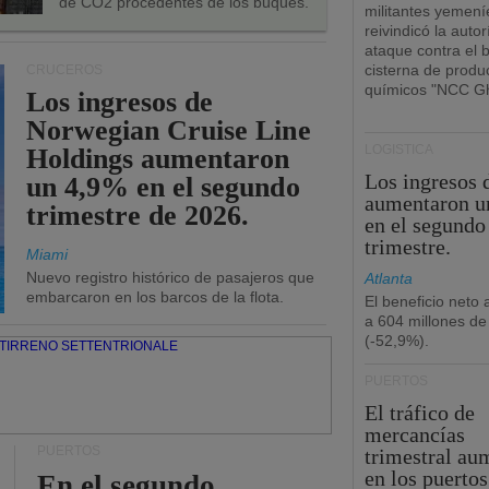
de CO2 procedentes de los buques.
militantes yemení
reivindicó la autor
ataque contra el 
cisterna de produ
CRUCEROS
químicos "NCC Gh
Los ingresos de
Norwegian Cruise Line
LOGÍSTICA
Holdings aumentaron
Los ingresos
un 4,9% en el segundo
aumentaron u
trimestre de 2026.
en el segundo
trimestre.
Miami
Nuevo registro histórico de pasajeros que
Atlanta
embarcaron en los barcos de la flota.
El beneficio neto
a 604 millones de
(-52,9%).
PUERTOS
El tráfico de
mercancías
PUERTOS
trimestral au
en los puertos
En el segundo