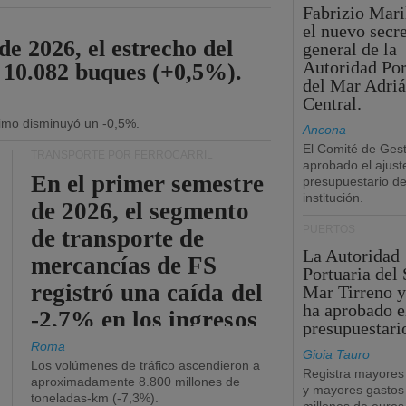
Fabrizio Maril
el nuevo secre
de 2026, el estrecho del
general de la
Autoridad Por
 10.082 buques (+0,5%).
del Mar Adriá
Central.
ítimo disminuyó un -0,5%.
Ancona
El Comité de Gest
TRANSPORTE POR FERROCARRIL
aprobado el ajust
En el primer semestre
presupuestario de
institución.
de 2026, el segmento
PUERTOS
de transporte de
La Autoridad
mercancías de FS
Portuaria del 
registró una caída del
Mar Tirreno y
ha aprobado e
-2,7% en los ingresos
presupuestari
operativos.
Roma
Gioia Tauro
Los volúmenes de tráfico ascendieron a
Registra mayores
aproximadamente 8.800 millones de
y mayores gastos
toneladas-km (-7,3%).