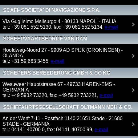
SCAFI- SOCIETA' DI NAVIGAZIONE S.P.A.
Via Guglielmo Melisurgo 4 - 80133 NAPOLI - ITALIA
tel.: +39 081 552 5130, fax: +39 081 552 5134,
e-mail
SCHEEPVAARTBEDRIJF VAN DAM
Hoofdweg-Noord 27 - 9909 AD SPIJK (GRONINGEN) -
OLANDA
tel.: +31 59 663 3455,
e-mail
SCHEPERS BEREEDERUNG GMBH & CO KG
Wesuweer Hauptstrasse 67 - 49733 HAREN-EMS -
GERMANIA
tel.: +49 5932 73320, fax: +49 5932 733221,
e-mail
SCHIFFAHRTSGESELLSCHAFT OLTMANN MBH & CO.
KG
An der Werft 7-11 - Postfach 1140 21651 Stade - 21680
STADE - GERMANIA
tel.: 04141-40700 0, fax: 04141-40700 99,
e-mail