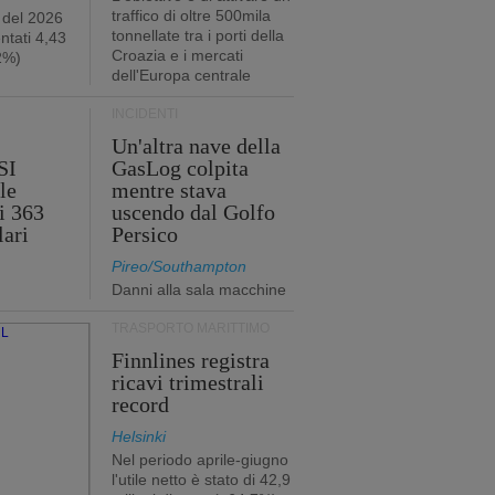
traffico di oltre 500mila
 del 2026
tonnellate tra i porti della
ntati 4,43
Croazia e i mercati
,2%)
dell'Europa centrale
INCIDENTI
Un'altra nave della
SI
GasLog colpita
le
mentre stava
i 363
uscendo dal Golfo
lari
Persico
Pireo/Southampton
Danni alla sala macchine
TRASPORTO MARITTIMO
Finnlines registra
ricavi trimestrali
record
Helsinki
Nel periodo aprile-giugno
l'utile netto è stato di 42,9