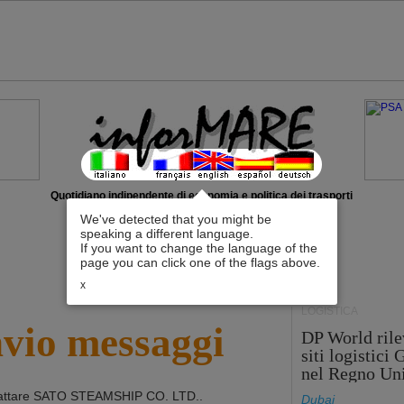
Quotidiano indipendente di economia e politica dei trasporti
We've detected that you might be
speaking a different language.
If you want to change the language of the
page you can click one of the flags above.
x
LOGISTICA
nvio messaggi
DP World rile
siti logistici
nel Regno Un
attare
SATO STEAMSHIP CO. LTD.
.
Dubai