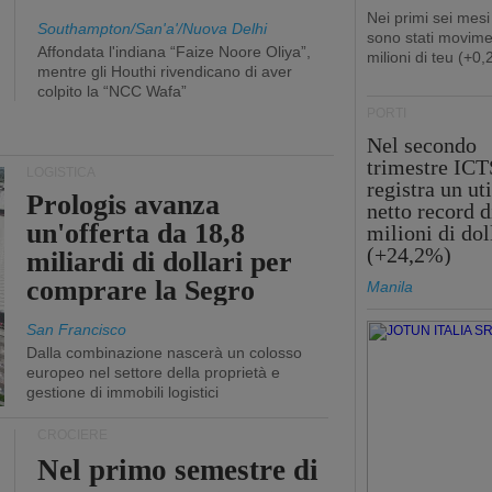
Nei primi sei mesi
Southampton/San'a'/Nuova Delhi
sono stati movime
Affondata l'indiana “Faize Noore Oliya”,
milioni di teu (+0
mentre gli Houthi rivendicano di aver
colpito la “NCC Wafa”
PORTI
Nel secondo
trimestre ICT
LOGISTICA
registra un uti
Prologis avanza
netto record d
un'offerta da 18,8
milioni di dol
(+24,2%)
miliardi di dollari per
comprare la Segro
Manila
San Francisco
Dalla combinazione nascerà un colosso
europeo nel settore della proprietà e
gestione di immobili logistici
CROCIERE
Nel primo semestre di