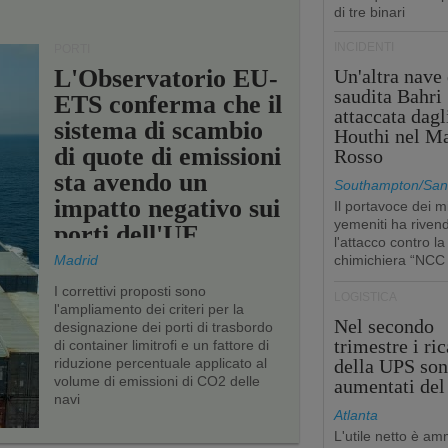
di tre binari
INCIDENTI
PORTI
L'Observatorio EU-
Un'altra nave 
saudita Bahri
ETS conferma che il
attaccata dagl
sistema di scambio
Houthi nel M
di quote di emissioni
Rosso
sta avendo un
Southampton/San'
impatto negativo sui
Il portavoce dei mi
yemeniti ha rivend
porti dell'UE
l'attacco contro la
Madrid
chimichiera “NCC
I correttivi proposti sono
LOGISTICA
l'ampliamento dei criteri per la
Nel secondo
designazione dei porti di trasbordo
trimestre i ric
di container limitrofi e un fattore di
riduzione percentuale applicato al
della UPS so
volume di emissioni di CO2 delle
aumentati de
navi
Atlanta
L'utile netto è a