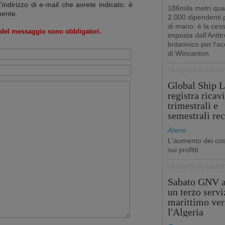
l'indirizzo di e-mail che avrete indicato: è
186mila metri qua
mente.
2.000 dipendenti
di mano: è la ces
o del messaggio sono obbligatori.
imposta dall'Antitr
britannico per l'a
di Wincanton
TRASPORTO MARIT
Global Ship L
registra ricavi
trimestrali e
semestrali re
Atene
L'aumento dei cost
sui profitti
TRASPORTO MARIT
Sabato GNV a
un terzo servi
marittimo ver
l'Algeria