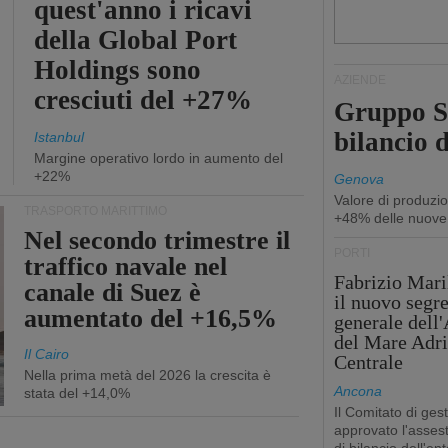
quest'anno i ricavi
della Global Port
Holdings sono
AZIENDE
cresciuti del +27%
Gruppo Sp
bilancio d
Istanbul
Margine operativo lordo in aumento del
+22%
Genova
Valore di produzio
TRASPORTO MARITTIMO
+48% delle nuove
Nel secondo trimestre il
PORTI
traffico navale nel
Fabrizio Maril
canale di Suez è
il nuovo segre
aumentato del +16,5%
generale dell
del Mare Adri
Il Cairo
Centrale
Nella prima metà del 2026 la crescita è
Ancona
stata del +14,0%
Il Comitato di ges
approvato l'asse