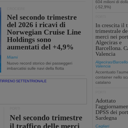
604 milioni di dolla
(-52,9%)
CROCIERE
Nel secondo trimestre
PORTI
del 2026 i ricavi di
In crescita il 
trimestrale de
Norwegian Cruise Line
merci nei port
Holdings sono
Algeciras e
aumentati del +4,9%
Barcellona. C
Valencia
Miami
Algeciras/Barcello
Nuovo record storico dei passeggeri
Valencia
imbarcatisi sulle navi della flotta
Accentuato l'aume
container nello sc
catalano
PORTI
Adottato
l'aggiornamen
PORTI
DPSS dei port
Nel secondo trimestre
Sardegna
il traffico delle merci
Cagliari