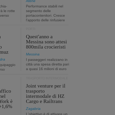
Atene
chia-
Performance stabili nel
à le rotte
segmento delle
 verso
portacontenitori. Cresce
l'apporto delle rinfusiere
PORTI
a
Quest'anno a
Messina sono attesi
o
800mila crocieristi
rmuz
Messina
dra
I passeggeri realizzano in
città una spesa diretta pari
quipaggio
a quasi 16 milioni di euro
rso
TRASPORTO INTERMODALE
Joint venture per il
affico
trasporto
nel
intermodale di HZ
York è
Cargo e Railtrans
 +1,6%
Zagabria
L'obiettivo è di attivare un