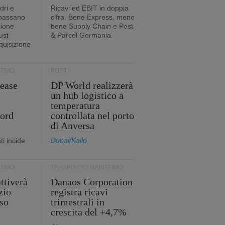
dri e
Ricavi ed EBIT in doppia
 passano
cifra. Bene Express, meno
sione
bene Supply Chain e Post
ust
& Parcel Germania
cquisizione
TIMO
PORTI
ease
DP World realizzerà
un hub logistico a
temperatura
cord
controllata nel porto
di Anversa
Dubai/Kallo
i incide
TIMO
TRASPORTO MARITTIMO
ttiverà
Danaos Corporation
zio
registra ricavi
so
trimestrali in
crescita del +4,7%