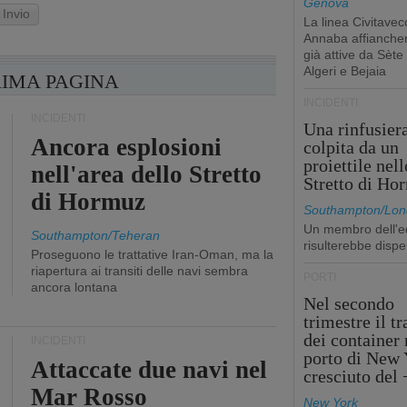
Genova
Invio
La linea Civitavec
Annaba affiancher
già attive da Sète
Algeri e Bejaia
RIMA PAGINA
INCIDENTI
INCIDENTI
Una rinfusier
Ancora esplosioni
colpita da un
proiettile nell
nell'area dello Stretto
Stretto di Ho
di Hormuz
Southampton/Lon
Un membro dell'e
Southampton/Teheran
risulterebbe dispe
Proseguono le trattative Iran-Oman, ma la
riapertura ai transiti delle navi sembra
PORTI
ancora lontana
Nel secondo
trimestre il tr
dei container 
INCIDENTI
porto di New 
Attaccate due navi nel
cresciuto del
Mar Rosso
New York