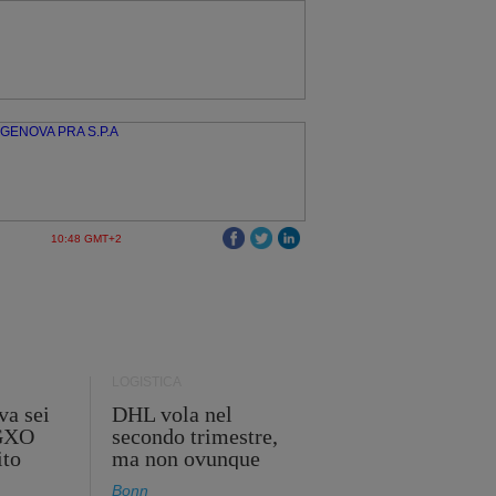
10:48 GMT+2
LOGISTICA
va sei
DHL vola nel
 GXO
secondo trimestre,
ito
ma non ovunque
Bonn