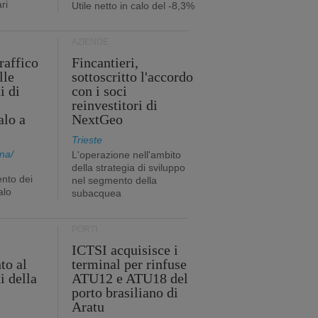
ri
Utile netto in calo del -8,3%
AZIENDE
traffico
Fincantieri,
lle
sottoscritto l'accordo
i di
con i soci
reinvestitori di
alo a
NextGeo
Trieste
na/
L'operazione nell'ambito
della strategia di sviluppo
nto dei
nel segmento della
alo
subacquea
PORTI
ICTSI acquisisce i
to al
terminal per rinfuse
i della
ATU12 e ATU18 del
porto brasiliano di
Aratu