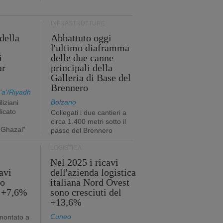
INFRASTRUTTURE
della
Abbattuto oggi
l'ultimo diaframma
i
delle due canne
ar
principali della
Galleria di Base del
Brennero
a'/Riyadh
Bolzano
liziani
icato
Collegati i due cantieri a
circa 1.400 metri sotto il
 Ghazal”
passo del Brennero
LOGISTICA
Nel 2025 i ricavi
avi
dell'azienda logistica
no
italiana Nord Ovest
l +7,6%
sono cresciuti del
+13,6%
Cuneo
mmontato a