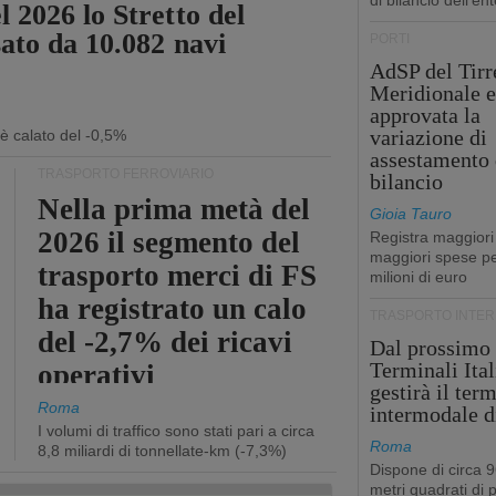
di bilancio dell'ent
 2026 lo Stretto del
sato da 10.082 navi
PORTI
AdSP del Tirr
Meridionale e
approvata la
variazione di
 è calato del -0,5%
assestamento 
TRASPORTO FERROVIARIO
bilancio
Nella prima metà del
Gioia Tauro
2026 il segmento del
Registra maggiori
maggiori spese pe
trasporto merci di FS
milioni di euro
ha registrato un calo
TRASPORTO INTE
del -2,7% dei ricavi
Dal prossimo
Terminali Ital
operativi
gestirà il ter
Roma
intermodale d
I volumi di traffico sono stati pari a circa
Roma
8,8 miliardi di tonnellate-km (-7,3%)
Dispone di circa 
metri quadrati di p