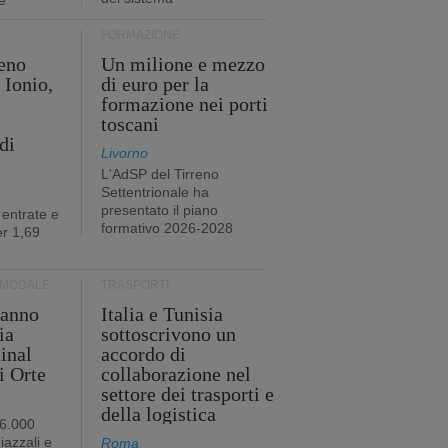
e
FORMAZIONE
eno
Un milione e mezzo
 Ionio,
di euro per la
formazione nei porti
toscani
di
Livorno
L'AdSP del Tirreno
Settentrionale ha
presentato il piano
 entrate e
formativo 2026-2028
r 1,69
RMODALE
TRASPORTI
 anno
Italia e Tunisia
ia
sottoscrivono un
minal
accordo di
i Orte
collaborazione nel
settore dei trasporti e
della logistica
96.000
iazzali e
Roma