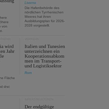
passung
Livorno
Die Hafenbehörde des
nördlichen Tyrrhenischen
Meeres hat ihren
öhere
Ausbildungsplan für 2026-
öhere
2028 vorgestellt.
e von
o.
ERKEHR
VERKEHR
ia wird
Italien und Tunesien
en Jahr
unterzeichnen ein
le
Kooperationsabkom
e
men im Transport-
und Logistiksektor
Rom
ine Fläche
d drei
INFRASTRUKTUREN
Der endgültige