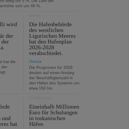
rt stieg um 5 %. Die Zahl der
 erhöhte sich um 48 %.
HÄFEN
lli wird
Die Hafenbehörde
des westlichen
är der
Ligurischen Meeres
 der
hat den Hafenplan
ia.
2026-2028
verabschiedet.
Genua
t hat die
 der
Die Prognosen für 2028
igt.
deuten auf einen Anstieg
der Beschäftigtenzahl in
den Häfen des Systems um
etwa 150 hin.
AUSBILDUNG
örde
Eineinhalb Millionen
Euro für Schulungen
n und
in toskanischen
res hat
Häfen