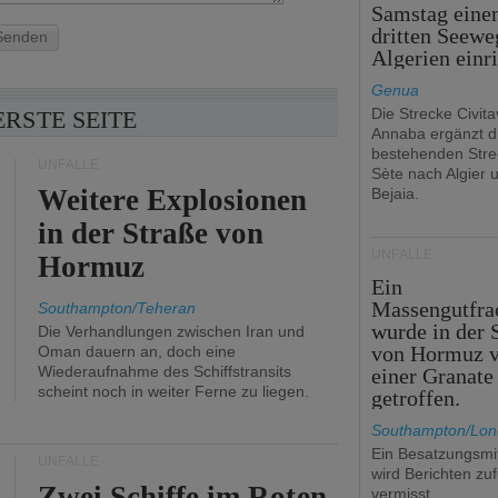
Samstag eine
dritten Seewe
Senden
Algerien einr
Genua
Die Strecke Civit
ERSTE SEITE
Annaba ergänzt d
bestehenden Stre
UNFÄLLE
Sète nach Algier 
Weitere Explosionen
Bejaia.
in der Straße von
UNFÄLLE
Hormuz
Ein
Massengutfra
Southampton/Teheran
wurde in der 
Die Verhandlungen zwischen Iran und
von Hormuz 
Oman dauern an, doch eine
Wiederaufnahme des Schiffstransits
einer Granate
scheint noch in weiter Ferne zu liegen.
getroffen.
Southampton/Lo
Ein Besatzungsmit
UNFÄLLE
wird Berichten zu
Zwei Schiffe im Roten
vermisst.