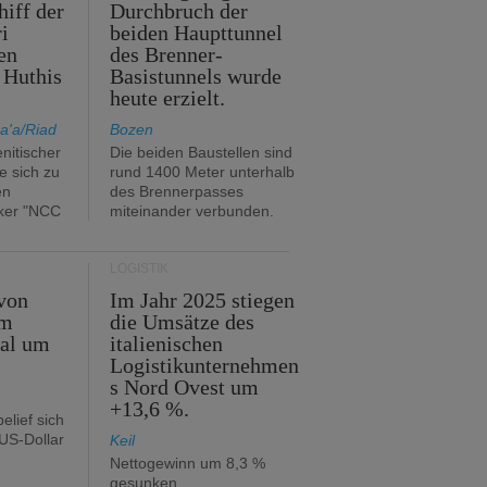
hiff der
Durchbruch der
i
beiden Haupttunnel
en
des Brenner-
 Huthis
Basistunnels wurde
heute erzielt.
a'a/Riad
Bozen
nitischer
Die beiden Baustellen sind
e sich zu
rund 1400 Meter unterhalb
en
des Brennerpasses
ker "NCC
miteinander verbunden.
LOGISTIK
von
Im Jahr 2025 stiegen
im
die Umsätze des
tal um
italienischen
Logistikunternehmen
s Nord Ovest um
+13,6 %.
elief sich
 US-Dollar
Keil
Nettogewinn um 8,3 %
gesunken