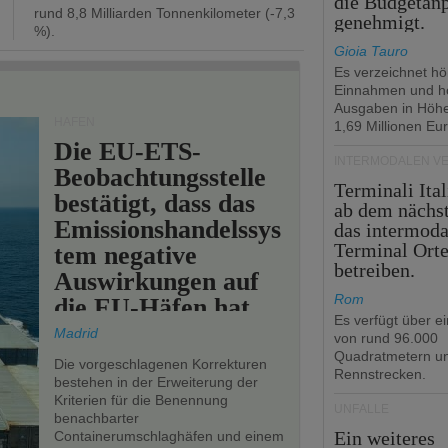
die Budgetan
rund 8,8 Milliarden Tonnenkilometer (-7,3
genehmigt.
%).
Gioia Tauro
Es verzeichnet h
Einnahmen und h
Ausgaben in Höh
HÄFEN
1,69 Millionen Eur
Die EU-ETS-
INTERMODALEN V
Beobachtungsstelle
Terminali Ital
bestätigt, dass das
ab dem nächst
Emissionshandelssys
das intermoda
Terminal Ort
tem negative
betreiben.
Auswirkungen auf
Rom
die EU-Häfen hat.
Es verfügt über e
Madrid
von rund 96.000
Quadratmetern un
Die vorgeschlagenen Korrekturen
Rennstrecken.
bestehen in der Erweiterung der
Kriterien für die Benennung
UNFÄLLE
benachbarter
Ein weiteres
Containerumschlaghäfen und einem