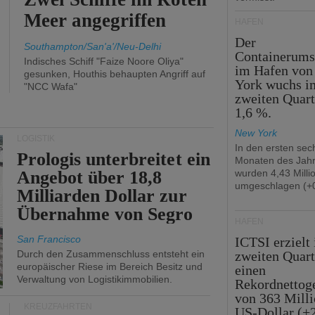
Meer angegriffen
HÄFEN
Der
Southampton/San'a'/Neu-Delhi
Containerums
Indisches Schiff "Faize Noore Oliya"
im Hafen vo
gesunken, Houthis behaupten Angriff auf
York wuchs i
"NCC Wafa"
zweiten Quar
1,6 %.
New York
LOGISTIK
In den ersten sec
Prologis unterbreitet ein
Monaten des Jah
Angebot über 18,8
wurden 4,43 Mill
umgeschlagen (+0
Milliarden Dollar zur
Übernahme von Segro
HÄFEN
San Francisco
ICTSI erzielt
Durch den Zusammenschluss entsteht ein
zweiten Quart
europäischer Riese im Bereich Besitz und
einen
Verwaltung von Logistikimmobilien.
Rekordnettog
von 363 Mill
KREUZFAHRTEN
US-Dollar (+