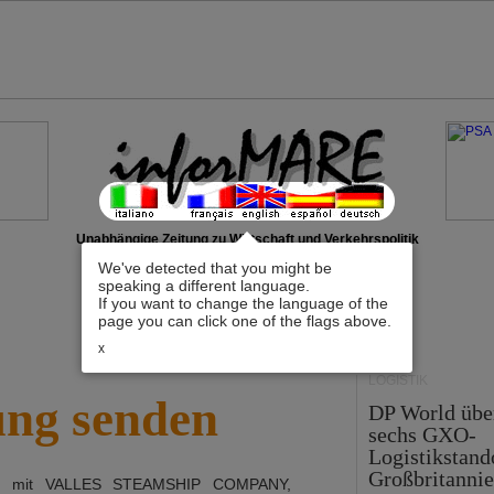
Unabhängige Zeitung zu Wirtschaft und Verkehrspolitik
We've detected that you might be
speaking a different language.
If you want to change the language of the
page you can click one of the flags above.
x
LOGISTIK
ung senden
DP World üb
sechs GXO-
Logistikstand
Großbritanni
ch mit
VALLES STEAMSHIP COMPANY,