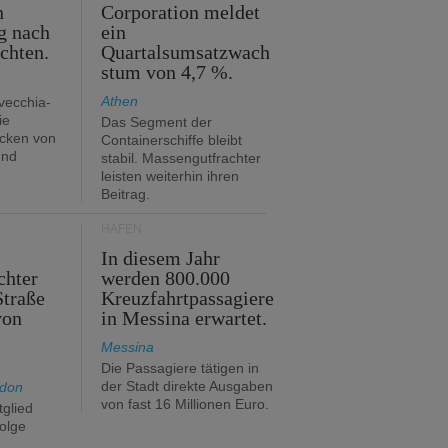
n
Corporation meldet
g nach
ein
ichten.
Quartalsumsatzwach
stum von 4,7 %.
Athen
avecchia-
ie
Das Segment der
cken von
Containerschiffe bleibt
und
stabil. Massengutfrachter
leisten weiterhin ihren
Beitrag.
HÄFEN
In diesem Jahr
chter
werden 800.000
Straße
Kreuzfahrtpassagiere
von
in Messina erwartet.
Messina
Die Passagiere tätigen in
der Stadt direkte Ausgaben
ndon
von fast 16 Millionen Euro.
glied
folge