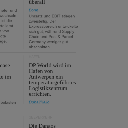
überall
Bonn
meter und
 wechseln
Umsatz und EBIT stiegen
ist die
zweistellig. Der
rtellamt
Expressbereich entwickelte
e von
sich gut, während Supply
egte
Chain und Post & Parcel
age.
Germany weniger gut
abschnitten.
HÄFEN
Lease
DP World wird im
Hafen von
ze im
Antwerpen ein
temperaturgeführtes
Logistikzentrum
errichten.
Dubai/Kallo
 belasten
SEEVERKEHR
m
Die Danaos