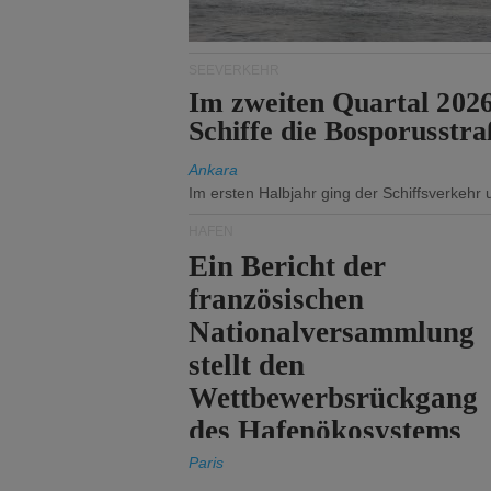
SEEVERKEHR
Im zweiten Quartal 202
Schiffe die Bosporusstra
Ankara
Im ersten Halbjahr ging der Schiffsverkehr
HÄFEN
Ein Bericht der
französischen
Nationalversammlung
stellt den
Wettbewerbsrückgang
des Hafenökosystems
des Staates fest.
Paris