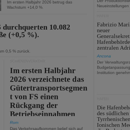
Der Produktionswe
Im ersten Halbjahr 2026 betrug das
Neueinstellungen
Wachstum +14,0 %.
HÄFEN
Fabrizio Mari
6 durchquerten 10.082
neuer
ße (+0,5 %).
Generalsekret
Hafenbehörde
zentralen Adr
 um 0,5 % zurück.
Ancona
SCHIENENVERKEHR
Der Verwaltungsra
Budgetanpassung
Im ersten Halbjahr
Institution genehm
2026 verzeichnete das
Gütertransportsegmen
t von FS einen
HÄFEN
Rückgang der
Die Hafenbeh
Betriebseinnahmen
des südlichen
Tyrrhenische
um 2,7 %.
Rom
Ionischen Mee
Das Verkehrsaufkommen belief sich auf