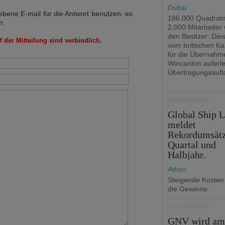
Dubai
bene E-mail für die Antwort benutzen: es
186.000 Quadrat
n.
2.000 Mitarbeiter
den Besitzer: Dies 
 der Mitteilung sind verbindlich.
vom britischen Ka
für die Übernahm
Wincanton auferl
Übertragungsaufl
SEEVERKEHR
Global Ship 
meldet
Rekordumsät
Quartal und
Halbjahr.
Athen
Steigende Kosten
die Gewinne.
SEEVERKEHR
GNV wird a