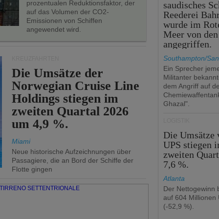
prozentualen Reduktionsfaktor, der
saudisches Sc
auf das Volumen der CO2-
Reederei Bahr
Emissionen von Schiffen
wurde im Rot
angewendet wird.
Meer von den
angegriffen.
Southampton/San
KREUZFAHRTEN
Ein Sprecher jeme
Die Umsätze der
Militanter bekannt
Norwegian Cruise Line
dem Angriff auf d
Chemiewaffentan
Holdings stiegen im
Ghazal".
zweiten Quartal 2026
um 4,9 %.
LOGISTIK
Die Umsätze 
Miami
UPS stiegen 
Neue historische Aufzeichnungen über
zweiten Quar
Passagiere, die an Bord der Schiffe der
7,6 %.
Flotte gingen
Atlanta
Der Nettogewinn b
auf 604 Millionen
(-52,9 %).