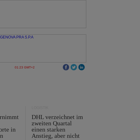
01:23 GMT+2
LOGISTIK
ernimmt
DHL verzeichnet im
zweiten Quartal
orte in
einen starken
en
Anstieg, aber nicht