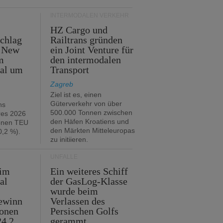
INTERMODALEN VERKEHR
HZ Cargo und
chlag
Railtrans gründen
n New
ein Joint Venture für
m
den intermodalen
tal um
Transport
Zagreb
Ziel ist es, einen
Güterverkehr von über
hs
500.000 Tonnen zwischen
res 2026
den Häfen Kroatiens und
ionen TEU
den Märkten Mitteleuropas
,2 %).
zu initiieren.
UNFÄLLE
 im
Ein weiteres Schiff
al
der GasLog-Klasse
wurde beim
ewinn
Verlassen des
ionen
Persischen Golfs
24,2
gerammt.