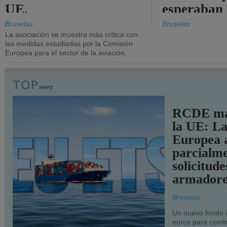
UE.
esperaban
más audac
Bruselas
Bruselas
La asociación se muestra más crítica con
las medidas estudiadas por la Comisión
Europea para el sector de la aviación.
TRANSPORTE
RCDE ma
la UE: L
Europea 
parcialme
solicitude
armadore
Bruselas
Un nuevo fondo 
euros para combu