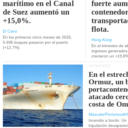
marítimo en el Canal
fuerte aum
de Suez aumentó un
contenedor
+15,0%.
transporta
flota.
El Cairo
En los primeros cinco meses de 2026,
Hong Kong
5.696 buques pasaron por el puerto
En el trimestre de abr
(+12,7%).
ingresos generados 
crecieron un +19,8
ACCIDENTES
En el estrec
Ormuz, un 
portaconten
atacado cerc
costa de Om
Mascate/Portsmouth/
Incendio a bordo. Un
tripulación desaparec