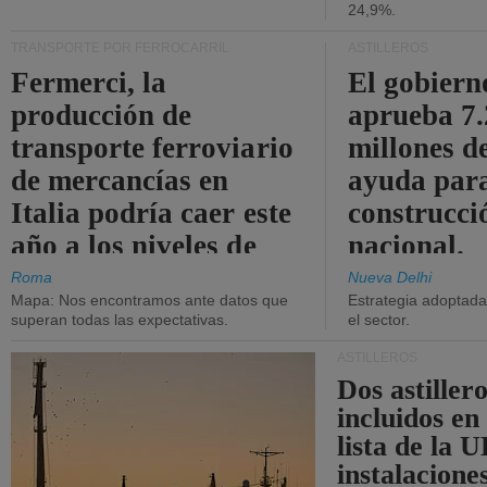
24,9%.
TRANSPORTE POR FERROCARRIL
ASTILLEROS
Fermerci, la
El gobiern
producción de
aprueba 7
transporte ferroviario
millones d
de mercancías en
ayuda para
Italia podría caer este
construcci
año a los niveles de
nacional.
2015.
Roma
Nueva Delhi
Mapa: Nos encontramos ante datos que
Estrategia adoptada 
superan todas las expectativas.
el sector.
ASTILLEROS
Dos astillero
incluidos en
lista de la 
instalacione