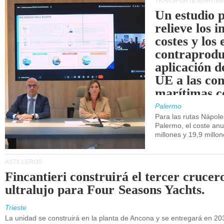
TRANSPORTE MARÍTIM
Un estudio 
relieve los 
costes y los 
contraprodu
aplicación 
UE a las co
marítimas co
de Sicilia.
Palermo
Para las rutas Nápol
Palermo, el coste anu
millones y 19,9 millo
ASTILLEROS
Fincantieri construirá el tercer crucer
ultralujo para Four Seasons Yachts.
Trieste
La unidad se construirá en la planta de Ancona y se entregará en 20