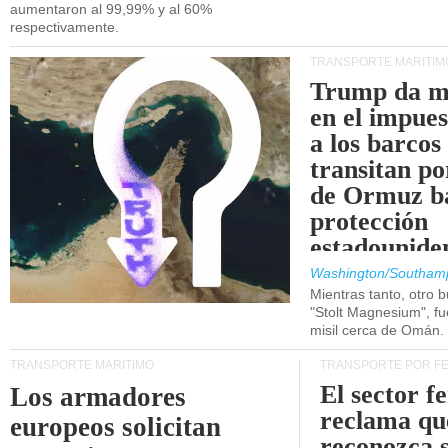
aumentaron al 99,99% y al 60%
respectivamente.
TRANSPORTE MARÍTIM
Trump da m
en el impue
a los barcos
transitan po
de Ormuz b
protección
estadounide
Washington/Southam
Mientras tanto, otro b
"Stolt Magnesium", f
misil cerca de Omán.
TRANSPORTE MARÍTIMO
TRANSPORTE POR F
El sector f
Los armadores
reclama qu
europeos solicitan
reconozca 