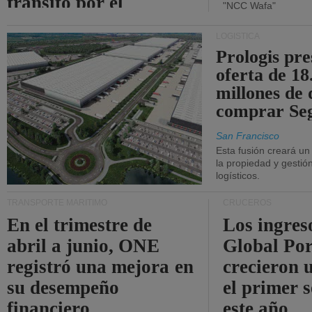
tránsito por el
"NCC Wafa"
estrecho de Ormuz.
LOGÍSTICA
Prologis pr
oferta de 18
millones de 
comprar Se
San Francisco
Esta fusión creará u
la propiedad y gestió
logísticos.
TRANSPORTE MARÍTIMO
CRUCEROS
En el trimestre de
Los ingres
abril a junio, ONE
Global Por
registró una mejora en
crecieron 
su desempeño
el primer 
financiero.
este año.