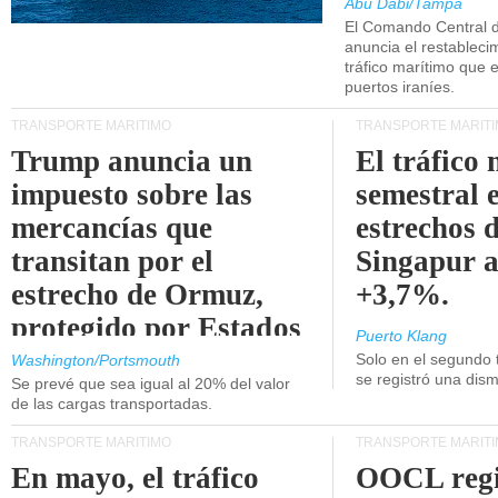
Abu Dabi/Tampa
El Comando Central 
anuncia el restableci
tráfico marítimo que e
puertos iraníes.
TRANSPORTE MARÍTIMO
TRANSPORTE MARÍT
Trump anuncia un
El tráfico
impuesto sobre las
semestral e
mercancías que
estrechos 
transitan por el
Singapur 
estrecho de Ormuz,
+3,7%.
protegido por Estados
Puerto Klang
Unidos.
Solo en el segundo 
Washington/Portsmouth
se registró una dism
Se prevé que sea igual al 20% del valor
de las cargas transportadas.
TRANSPORTE MARÍTIMO
TRANSPORTE MARÍT
En mayo, el tráfico
OOCL regi