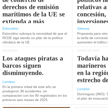
derechos de emisión
relativas a
marítimos de la UE se
concesión, 
extienda a más
inversiones
buques.
intermodal
Estocolmo
Génova
Estocolmo subraya la necesidad de que el
Propuesta para oto
RCDE siga siendo un pilar de la política
la tarifa de concesi
climática de la UE.
aumenten el tráfico f
PIRATERÍA
GENTE DE MAR
Los ataques piratas a
Todavía ha
barcos siguen
marineros
disminuyendo.
en la regió
estrecho d
Londres
En la primera mitad de este año se
Londres
produjeron 38 accidentes, en
Domínguez (IMO): S
comparación con los 90 registrados en los
el plan de evacuac
primeros seis meses de 2025.