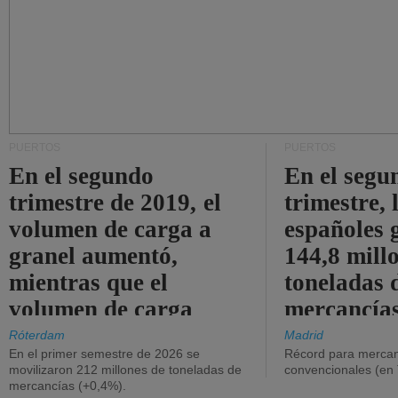
PUERTOS
PUERTOS
En el segundo
En el segu
trimestre de 2019, el
trimestre, 
volumen de carga a
españoles 
granel aumentó,
144,8 mill
mientras que el
toneladas 
volumen de carga
mercancías
general disminuyó.
Róterdam
Madrid
En el primer semestre de 2026 se
Récord para mercan
movilizaron 212 millones de toneladas de
convencionales (en
mercancías (+0,4%).