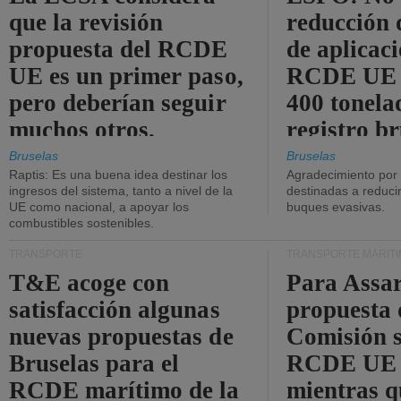
que la revisión
reducción 
propuesta del RCDE
de aplicaci
UE es un primer paso,
RCDE UE d
pero deberían seguir
400 tonela
muchos otros.
registro br
Bruselas
Bruselas
Raptis: Es una buena idea destinar los
Agradecimiento por
ingresos del sistema, tanto a nivel de la
destinadas a reducir
UE como nacional, a apoyar los
buques evasivas.
combustibles sostenibles.
TRANSPORTE
TRANSPORTE MARÍT
T&E acoge con
Para Assar
satisfacción algunas
propuesta 
nuevas propuestas de
Comisión s
Bruselas para el
RCDE UE e
RCDE marítimo de la
mientras q