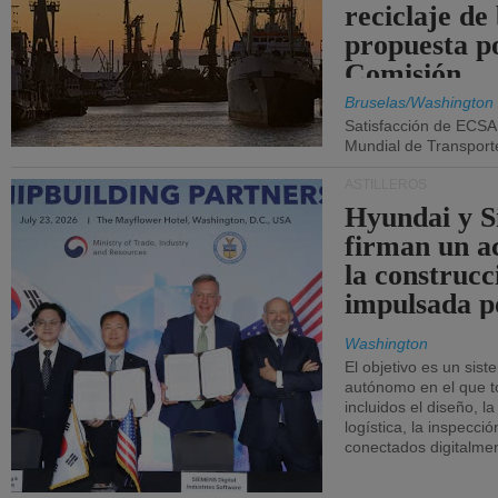
reciclaje de
propuesta p
Comisión.
Bruselas/Washington
Satisfacción de ECSA
Mundial de Transport
ASTILLEROS
Hyundai y 
firman un a
la construcc
impulsada p
Washington
El objetivo es un sist
autónomo en el que t
incluidos el diseño, la
logística, la inspecci
conectados digitalme