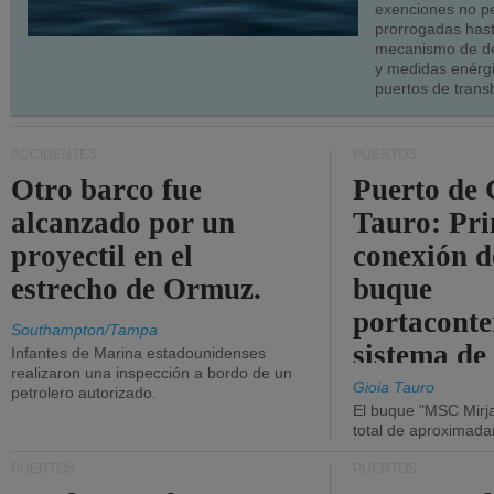
exenciones no p
prorrogadas has
mecanismo de de
y medidas enérgi
puertos de trans
ACCIDENTES
PUERTOS
Otro barco fue
Puerto de 
alcanzado por un
Tauro: Pr
proyectil en el
conexión d
estrecho de Ormuz.
buque
portaconte
Southampton/Tampa
sistema de
Infantes de Marina estadounidenses
realizaron una inspección a bordo de un
la red eléc
Gioia Tauro
petrolero autorizado.
El buque "MSC Mirja
total de aproximad
PUERTOS
PUERTOS