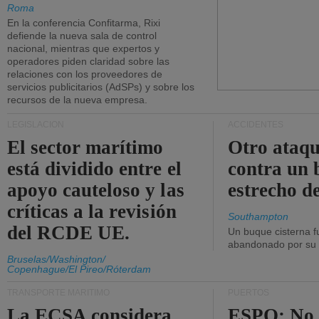
Roma
En la conferencia Confitarma, Rixi
defiende la nueva sala de control
nacional, mientras que expertos y
operadores piden claridad sobre las
relaciones con los proveedores de
servicios publicitarios (AdSPs) y sobre los
recursos de la nueva empresa.
LEGISLACIÓN
ACCIDENTES
El sector marítimo
Otro ataq
está dividido entre el
contra un 
apoyo cauteloso y las
estrecho d
críticas a la revisión
Southampton
del RCDE UE.
Un buque cisterna f
abandonado por su t
Bruselas/Washington/
Copenhague/El Pireo/Róterdam
TRANSPORTE MARÍTIMO
PUERTOS
La ECSA considera
ESPO: No 