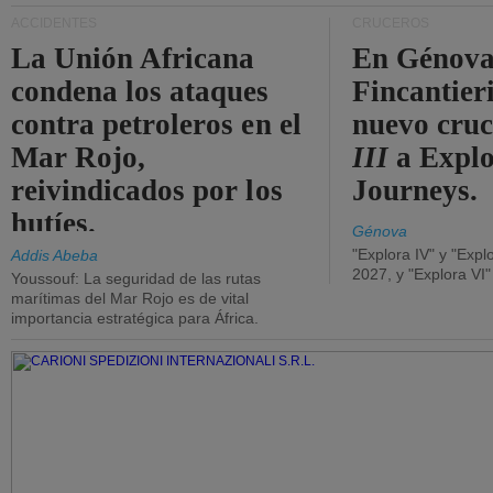
ACCIDENTES
CRUCEROS
La Unión Africana
En Génova
condena los ataques
Fincantieri
contra petroleros en el
nuevo cru
Mar Rojo,
III
a Expl
reivindicados por los
Journeys.
hutíes.
Génova
"Explora IV" y "Expl
Addis Abeba
2027, y "Explora VI
Youssouf: La seguridad de las rutas
marítimas del Mar Rojo es de vital
importancia estratégica para África.