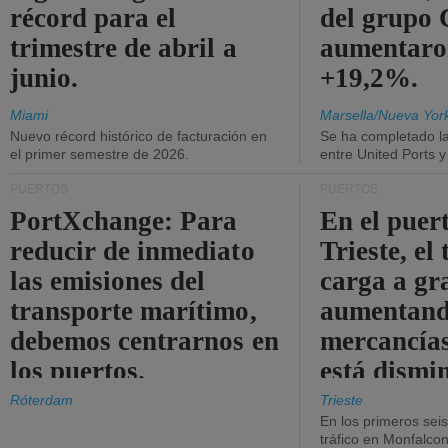
récord para el
del grup
trimestre de abril a
aumentaro
junio.
+19,2%.
Miami
Marsella/Nueva Yor
Nuevo récord histórico de facturación en
Se ha completado l
el primer semestre de 2026.
entre United Ports 
PUERTOS
PUERTOS
PortXchange: Para
En el puer
reducir de inmediato
Trieste, el 
las emisiones del
carga a gr
transporte marítimo,
aumentando
debemos centrarnos en
mercancías
los puertos.
está dismi
Róterdam
Trieste
En los primeros sei
tráfico en Monfalco