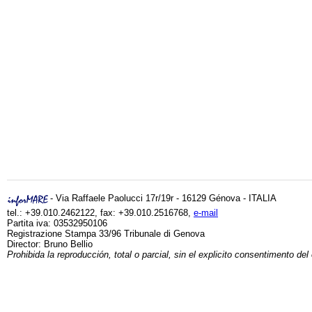
- Via Raffaele Paolucci 17r/19r - 16129 Génova - ITALIA
tel.: +39.010.2462122, fax: +39.010.2516768,
e-mail
Partita iva: 03532950106
Registrazione Stampa 33/96 Tribunale di Genova
Director: Bruno Bellio
Prohibida la reproducción, total o parcial, sin el explicito consentimento del 