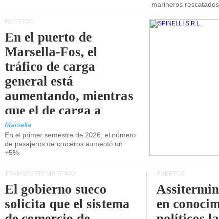
marineros rescatados
PUERTOS
En el puerto de
Marsella-Fos, el
tráfico de carga
general está
aumentando, mientras
que el de carga a
granel está
Marsella
En el primer semestre de 2026, el número
disminuyendo.
de pasajeros de cruceros aumentó un
+5%.
TRANSPORTE MARÍTIMO
PUERTOS
El gobierno sueco
Assitermin
solicita que el sistema
en conocim
de comercio de
políticos l