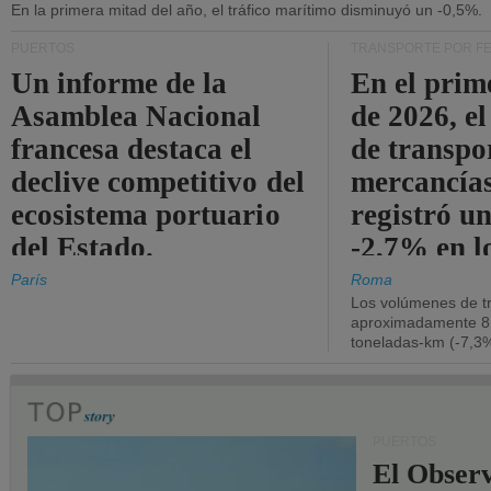
En la primera mitad del año, el tráfico marítimo disminuyó un -0,5%.
PUERTOS
TRANSPORTE POR F
Un informe de la
En el prim
Asamblea Nacional
de 2026, e
francesa destaca el
de transpo
declive competitivo del
mercancía
ecosistema portuario
registró un
del Estado.
-2,7% en l
operativos
París
Roma
Los volúmenes de tr
aproximadamente 8.
toneladas-km (-7,3%
PUERTOS
El Observ