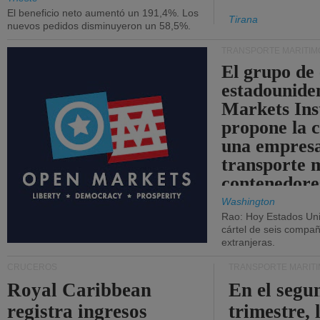
El beneficio neto aumentó un 191,4%. Los
Tirana
nuevos pedidos disminuyeron un 58,5%.
TRANSPORTE MARÍTIM
El grupo de
estadounide
Markets Ins
propone la 
una empresa
transporte 
contenedore
Washington
Rao: Hoy Estados Un
cártel de seis compañ
extranjeras.
CRUCEROS
TRANSPORTE MARÍT
Royal Caribbean
En el segu
registra ingresos
trimestre, 