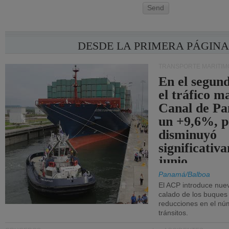
Send
DESDE LA PRIMERA PÁGIN
TRANSPORTE MARÍTIM
En el segund
el tráfico m
Canal de Pa
un +9,6%, p
disminuyó
significativ
junio.
Panamá/Balboa
El ACP introduce nuev
calado de los buques
reducciones en el nú
tránsitos.