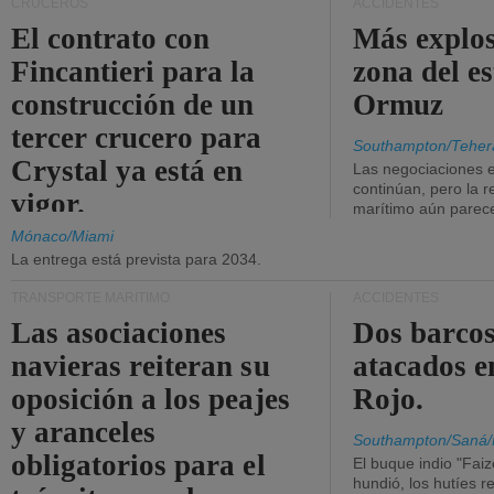
CRUCEROS
ACCIDENTES
El contrato con
Más explos
Fincantieri para la
zona del e
construcción de un
Ormuz
tercer crucero para
Southampton/Teher
Crystal ya está en
Las negociaciones 
continúan, pero la r
vigor.
marítimo aún parece
Mónaco/Miami
La entrega está prevista para 2034.
TRANSPORTE MARÍTIMO
ACCIDENTES
Las asociaciones
Dos barcos
navieras reiteran su
atacados e
oposición a los peajes
Rojo.
y aranceles
Southampton/Saná/
obligatorios para el
El buque indio "Fai
hundió, los hutíes re