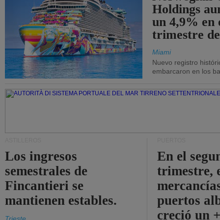
Holdings a
un 4,9% en 
trimestre de
Miami
Nuevo registro histór
embarcaron en los bar
ASTILLEROS
PUERTOS
Los ingresos
En el segu
semestrales de
trimestre, 
Fincantieri se
mercancías
mantienen estables.
puertos al
creció un 
Trieste