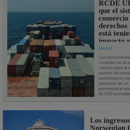
RCDE UE
que el si
comercio
derechos 
está teni
impacto n
los puerto
Madrid
UE.
Las correccione
consisten en la a
criterios para la
puertos de trans
contenedores vec
aplicación de un
porcentual al vo
de CO2 proceden
CRUCEROS
Los ingresos
Norwegian C