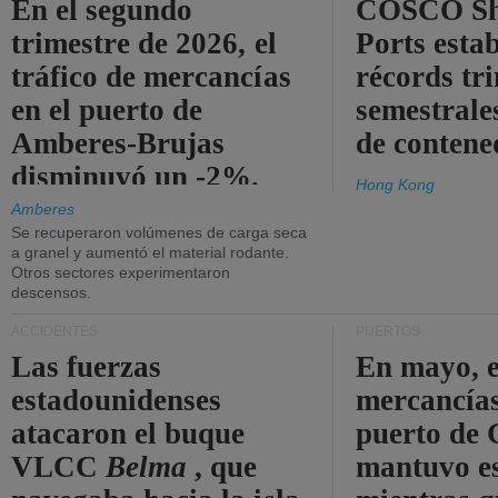
En el segundo
COSCO Sh
trimestre de 2026, el
Ports esta
tráfico de mercancías
récords tr
en el puerto de
semestrales
Amberes-Brujas
de contene
disminuyó un -2%.
Hong Kong
Amberes
Se recuperaron volúmenes de carga seca
a granel y aumentó el material rodante.
Otros sectores experimentaron
descensos.
ACCIDENTES
PUERTOS
Las fuerzas
En mayo, e
estadounidenses
mercancías
atacaron el buque
puerto de 
VLCC
Belma
, que
mantuvo es