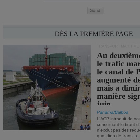
Send
DÈS LA PREMIÈRE PAGE
TRANSPORT MARITIME
Au deuxième
le trafic ma
le canal de
augmenté de
mais a dimi
manière sign
juin.
Panama/Balboa
L'ACP introduit de nou
concernant le tirant d
n'exclut pas des réd
quotidien de transits.