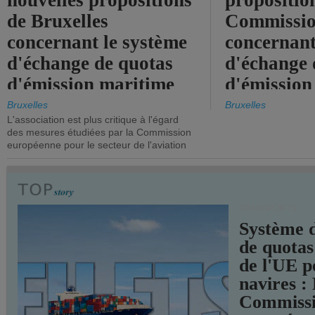
nouvelles propositions
propositio
de Bruxelles
Commissi
concernant le système
concernant
d'échange de quotas
d'échange 
d'émission maritime
d'émission
de l'UE.
timide, alo
Bruxelles
Bruxelles
L'association est plus critique à l'égard
mesures pl
des mesures étudiées par la Commission
courageuse
européenne pour le secteur de l'aviation
attendues.
TRANSPORTS
Système 
de quotas
de l'UE p
navires :
Commiss