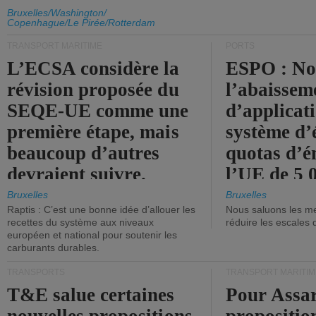
d'émission de l'UE.
Bruxelles/Washington/
Copenhague/Le Pirée/Rotterdam
TRANSPORT MARITIME
PORTS
L’ECSA considère la
ESPO : No
révision proposée du
l’abaissem
SEQE-UE comme une
d’applicat
première étape, mais
système d’
beaucoup d’autres
quotas d’é
devraient suivre.
l’UE de 5 
tonneaux d
Bruxelles
Bruxelles
Raptis : C’est une bonne idée d’allouer les
Nous saluons les me
brute.
recettes du système aux niveaux
réduire les escales 
européen et national pour soutenir les
carburants durables.
TRANSPORTS
TRANSPORT MARITIM
T&E salue certaines
Pour Assar