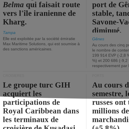
Belma
qui faisait route
port de Gên
vers l'île iranienne de
stable, tan
Kharg.
Savone-Vad
diminué.
Tampa
Elle est exploitée par la société émiratie
Gênes
Max Maritime Solutions, qui est soumise à
Au cours des cinq p
des sanctions américaines.
le nombre de conten
199 914 EVP (-2,8 %
%) et 200 686 (-9,2 
respectivement par 
CROISIÈRES
PORTS
Le groupe turc GIH
Au cours 
acquiert les
semestre, l
participations de
russes ont 
Royal Caribbean dans
millions d
les terminaux de
marchandi
croisière de Kusadasi
(+5,8%).