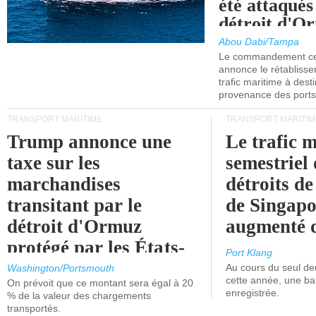
été attaqués
détroit d'O
Abou Dabi/Tampa
Le commandement cen
annonce le rétabliss
trafic maritime à dest
provenance des ports 
TRANSPORT MARITIME
TRANSPORT MARITIM
Trump annonce une
Le trafic 
taxe sur les
semestriel 
marchandises
détroits d
transitant par le
de Singapo
détroit d'Ormuz
augmenté 
protégé par les États-
Port Klang
Unis.
Au cours du seul de
Washington/Portsmouth
cette année, une ba
On prévoit que ce montant sera égal à 20
enregistrée.
% de la valeur des chargements
transportés.