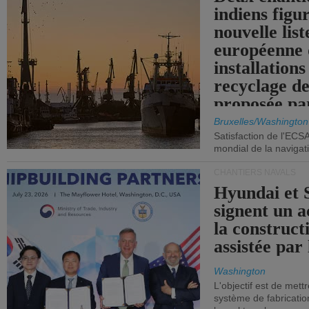
indiens figu
nouvelle list
européenne 
installations
recyclage de
proposée pa
Commission
Bruxelles/Washington
Satisfaction de l'ECS
mondial de la navigat
CHANTIERS NAVALS
Hyundai et 
signent un 
la construct
assistée par 
Washington
L'objectif est de mett
système de fabricati