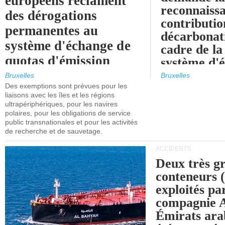
européens réclament
reconnaissa
des dérogations
contributio
permanentes au
décarbonat
système d'échange de
cadre de la
quotas d'émission
système d'
maritimes de l'UE
quotas d'ém
Bruxelles
Bruxelles
l'UE (SEQ
Des exemptions sont prévues pour les
après 2030.
liaisons avec les îles et les régions
ultrapériphériques, pour les navires
polaires, pour les obligations de service
public transnationales et pour les activités
de recherche et de sauvetage.
ACCIDENTS
Deux très g
conteneurs
exploités pa
compagnie
Émirats ara