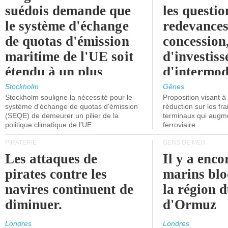
suédois demande que
les questio
le système d'échange
redevances
de quotas d'émission
concession
maritime de l'UE soit
d'investiss
étendu à un plus
d'intermod
grand nombre de
l'attention
Stockholm
Gênes
Stockholm souligne la nécessité pour le
Proposition visant 
navires.
politiciens.
système d'échange de quotas d'émission
réduction sur les fr
(SEQE) de demeurer un pilier de la
terminaux qui augmen
politique climatique de l'UE.
ferroviaire.
PIRATERIE
GENS DE MER
Les attaques de
Il y a enco
pirates contre les
marins blo
navires continuent de
la région d
diminuer.
d'Ormuz
Londres
Londres