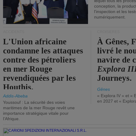
lequel tous les proces
conception, la producti
l'inspection et les tes
numériquement.
ACCIDENTS
CROISIÈRES
L'Union africaine
À Gênes, F
condamne les attaques
livré le n
contre des pétroliers
navire de c
en mer Rouge
Explora II
revendiquées par les
Journeys.
Houthis.
Gênes
« Explora IV » et « 
Addis-Abeba
en 2027 et « Explor
Youssouf : La sécurité des voies
maritimes de la mer Rouge revêt une
importance stratégique vitale pour
l'Afrique.