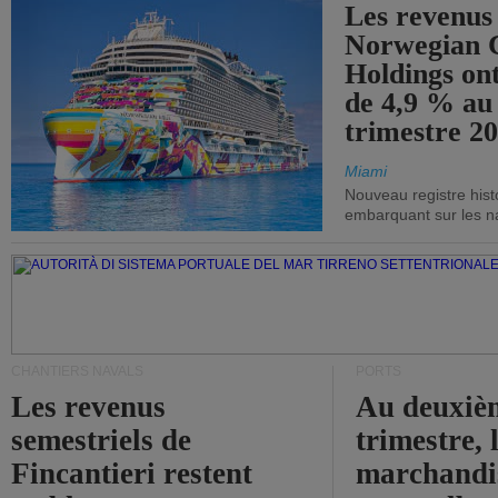
Les revenus
Norwegian C
Holdings on
de 4,9 % au
trimestre 20
Miami
Nouveau registre his
embarquant sur les nav
CHANTIERS NAVALS
PORTS
Les revenus
Au deuxiè
semestriels de
trimestre, 
Fincantieri restent
marchandis