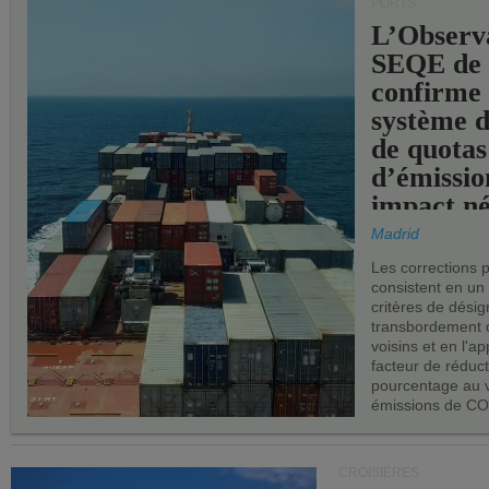
PORTS
L’Observ
SEQE de 
confirme 
système 
de quotas
d’émissio
impact né
les ports 
Madrid
Les corrections 
consistent en un
critères de désig
transbordement 
voisins et en l'ap
facteur de réduc
pourcentage au 
émissions de CO
CROISIÈRES