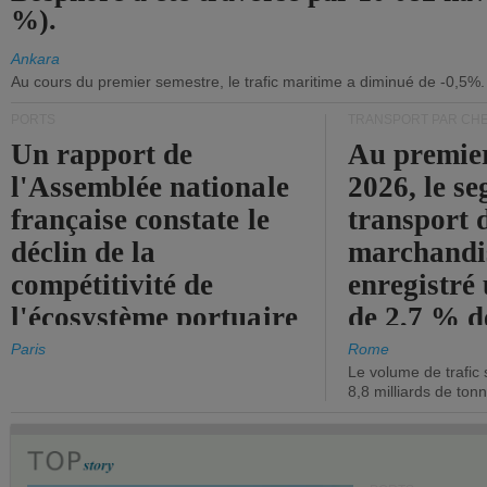
%).
Ankara
Au cours du premier semestre, le trafic maritime a diminué de -0,5%.
PORTS
TRANSPORT PAR CHE
Un rapport de
Au premie
l'Assemblée nationale
2026, le s
française constate le
transport 
déclin de la
marchandis
compétitivité de
enregistré
l'écosystème portuaire
de 2,7 % d
de l'État.
chiffre d'a
Paris
Rome
Le volume de trafic 
opérationn
8,8 milliards de ton