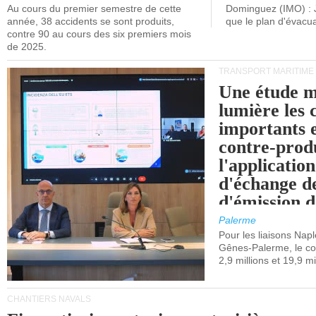
Au cours du premier semestre de cette
Dominguez (IMO) : 
année, 38 accidents se sont produits,
que le plan d'évacua
contre 90 au cours des six premiers mois
de 2025.
TRANSPORT MARITIME
Une étude m
lumière les 
importants e
contre-produ
l'applicatio
d'échange d
d'émission d
(SEQE-UE) a
Palerme
maritimes av
Pour les liaisons Nap
Gênes-Palerme, le coû
occidentale.
2,9 millions et 19,9 mi
CHANTIERS NAVALS