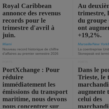
Royal Caribbean
Au deuxiè
annonce des revenus
trimestre, 
records pour le
du group
trimestre d'avril à
ont augme
juin.
+19,2%.
Miami
Marseille/New York/
Nouveau record historique de chiffre
La coentreprise Uni
d'affaires au premier semestre 2026
Stonepeak est term
PORTS
PORTS
PortXchange : Pour
Dans le po
réduire
Trieste, le 
immédiatement les
marchandis
émissions du transport
augmente t
maritime, nous devons
celui des
nous concentrer sur
marchandis