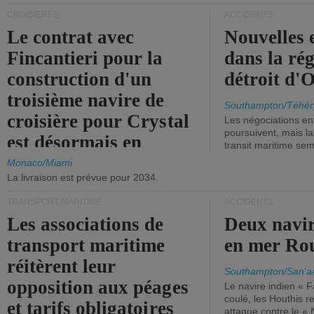
CROISIÈRES
ACCIDENTS
Le contrat avec
Nouvelles 
Fincantieri pour la
dans la ré
construction d'un
détroit d'
troisième navire de
Southampton/Téhér
croisière pour Crystal
Les négociations en
poursuivent, mais l
est désormais en
transit maritime sem
vigueur.
Monaco/Miami
La livraison est prévue pour 2034.
TRANSPORT MARITIME
ACCIDENTS
Les associations de
Deux navir
transport maritime
en mer Ro
réitèrent leur
Southampton/San'a
opposition aux péages
Le navire indien « F
coulé, les Houthis 
et tarifs obligatoires
attaque contre le «