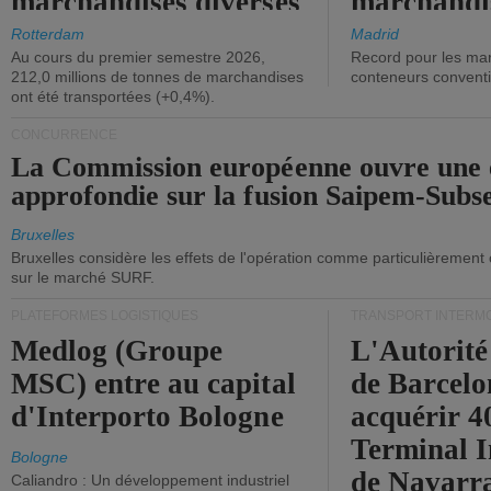
marchandises diverses
marchandi
ont diminué.
(+2,9%).
Rotterdam
Madrid
Au cours du premier semestre 2026,
Record pour les ma
212,0 millions de tonnes de marchandises
conteneurs convent
ont été transportées (+0,4%).
CONCURRENCE
La Commission européenne ouvre une 
approfondie sur la fusion Saipem-Subs
Bruxelles
Bruxelles considère les effets de l'opération comme particulièrement
sur le marché SURF.
PLATEFORMES LOGISTIQUES
TRANSPORT INTERM
Medlog (Groupe
L'Autorité
MSC) entre au capital
de Barcelo
d'Interporto Bologne
acquérir 
Terminal 
Bologne
de Navarr
Caliandro : Un développement industriel