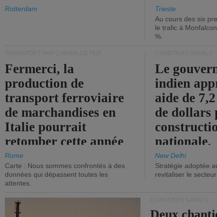
les ports.
diminue.
Rotterdam
Trieste
Au cours des six pr
le trafic à Monfalco
%.
TRANSPORT PAR CHEMIN DE FER
CHANTIERS NAVALS
Fermerci, la
Le gouver
production de
indien app
transport ferroviaire
aide de 7,2
de marchandises en
de dollars 
Italie pourrait
constructi
retomber cette année
nationale.
aux niveaux de 2015.
Rome
New Delhi
Carte : Nous sommes confrontés à des
Stratégie adoptée a
données qui dépassent toutes les
revitaliser le secteur
attentes.
CHANTIERS NAVALS
Deux chanti