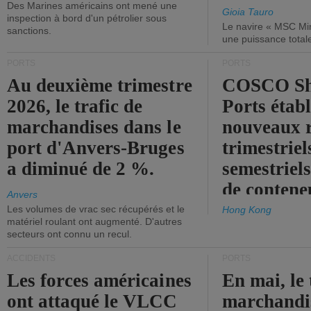
Des Marines américains ont mené une
Gioia Tauro
inspection à bord d'un pétrolier sous
Le navire « MSC Mir
sanctions.
une puissance total
PORTS
PORTS
Au deuxième trimestre
COSCO Sh
2026, le trafic de
Ports établ
marchandises dans le
nouveaux 
port d'Anvers-Bruges
trimestriel
a diminué de 2 %.
semestriels
de contene
Anvers
Les volumes de vrac sec récupérés et le
Hong Kong
matériel roulant ont augmenté. D'autres
secteurs ont connu un recul.
ACCIDENTS
PORTS
Les forces américaines
En mai, le 
ont attaqué le VLCC
marchandis