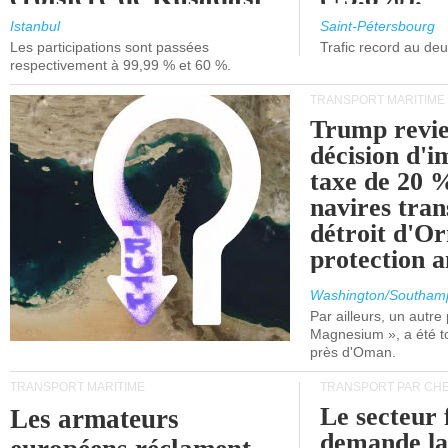
et de Lisbonne.
Istanbul
Saint-Pétersbourg
Les participations sont passées
Trafic record au de
respectivement à 99,99 % et 60 %.
TRANSPORT MARITIME
Trump revie
décision d'
taxe de 20 %
navires tran
détroit d'O
protection 
Washington/Southam
Par ailleurs, un autre p
Magnesium », a été t
près d'Oman.
TRANSPORT MARITIME
TRANSPORT PAR CHE
Le secteur 
Les armateurs
demande l