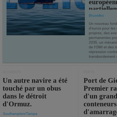
européen
partielle
demandes
Bruxelles
armateur
Un nouveau fonds
d'euros pour les
propres, des ex
permanentes pro
2035, un mécani
de l'OMI et des 
répression contre
transbordement «
ACCIDENTS
PORTS
Un autre navire a été
Port de Gi
touché par un obus
Premier r
dans le détroit
d'un grand
d'Ormuz.
conteneurs
d'amarrage
Southampton/Tampa