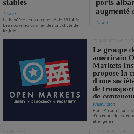
stables
ports alba
augmenté 
Trieste
Le bénéfice net a augmenté de 191,4 %.
Tirana
Les nouvelles commandes ont chuté de
58,5 %.
TRANSPORT MARITIME
Le groupe d
américain 
Markets Ins
propose la c
d'une sociét
de transpor
de conteneu
Washington
Rao : Aujourd'hui, le
d'un cartel de six co
étrangères.
CROISIÈRES
TRANSPORT MARITIM