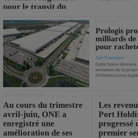
pour le transit du
détroit d'Ormuz.
LOGISTIQUE
Prologis pro
milliards de
pour rachet
San Francisco
Cette fusion donnera
européen de la propri
d'infrastructures logis
TRANSPORT MARITIME
CROISIÈRES
Au cours du trimestre
Les revenu
avril-juin, ONE a
Port Holdi
enregistré une
progressé 
amélioration de ses
premier se