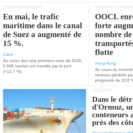
TRANSPORT MARITIME
TRANSPORT MARITIM
En mai, le trafic
OOCL enre
maritime dans le canal
forte augm
de Suez a augmenté de
nombre de
15 %.
transporté
flotte
Caire
Au cours des cinq premiers mois de 2026,
Hong Kong
5 696 navires ont transité par le port
Au cours du trimestre
(+12,7 %).
revenus générés par 
progressé de 19,8 
ACCIDENTS
Dans le détr
d'Ormuz, un
conteneurs a
près des cô