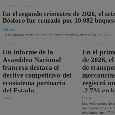
TRANSPORTE MARÍTIMO
En el segundo trimestre de 2026, el est
Bósforo fue cruzado por 10.082 buques
Ankara
En la primera mitad del año, el tráfico marítimo disminuyó un -0,5%.
PUERTOS
TRANSPORTE POR F
Un informe de la
En el prim
Asamblea Nacional
de 2026, e
francesa destaca el
de transpo
declive competitivo del
mercancía
ecosistema portuario
registró un
del Estado.
-2,7% en l
operativos
París
Roma
Los volúmenes de tr
aproximadamente 8.
toneladas-km (-7,3%