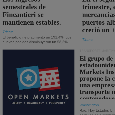
semestrales de
trimestre, 
Fincantieri se
mercancías
mantienen estables.
puertos al
creció un 
Trieste
El beneficio neto aumentó un 191,4%. Los
Tirana
nuevos pedidos disminuyeron un 58,5%.
TRANSPORTE MARÍTIM
El grupo de
estadounide
Markets Ins
propone la 
una empresa
transporte 
contenedore
Washington
Rao: Hoy Estados Un