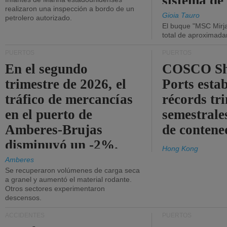
sistema de
realizaron una inspección a bordo de un
la red eléc
Gioia Tauro
petrolero autorizado.
El buque "MSC Mirja
total de aproximad
PUERTOS
PUERTOS
En el segundo
COSCO Sh
trimestre de 2026, el
Ports esta
tráfico de mercancías
récords tr
en el puerto de
semestrales
Amberes-Brujas
de contene
disminuyó un -2%.
Hong Kong
Amberes
Se recuperaron volúmenes de carga seca
a granel y aumentó el material rodante.
Otros sectores experimentaron
descensos.
ACCIDENTES
PUERTOS