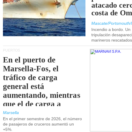
atacado cerc
costa de Om
Mascate/Portsmouth/
Incendio a bordo. Un
tripulación desaparec
marineros rescatados
PUERTOS
En el puerto de
Marsella-Fos, el
tráfico de carga
general está
aumentando, mientras
que el de carga a
granel está
Marsella
En el primer semestre de 2026, el número
disminuyendo.
de pasajeros de cruceros aumentó un
+5%.