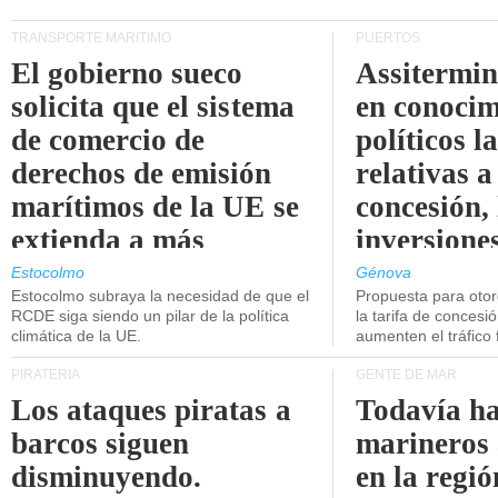
TRANSPORTE MARÍTIMO
PUERTOS
El gobierno sueco
Assitermin
solicita que el sistema
en conocim
de comercio de
políticos l
derechos de emisión
relativas a
marítimos de la UE se
concesión, 
extienda a más
inversiones
buques.
intermodal
Estocolmo
Génova
Estocolmo subraya la necesidad de que el
Propuesta para oto
RCDE siga siendo un pilar de la política
la tarifa de concesi
climática de la UE.
aumenten el tráfico f
PIRATERÍA
GENTE DE MAR
Los ataques piratas a
Todavía ha
barcos siguen
marineros
disminuyendo.
en la regió