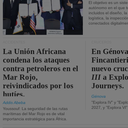
El objetivo es un sist
autónomo en el que t
incluidos el diseño, la
logística, la inspecci
conectados digitalme
ACCIDENTES
CRUCEROS
La Unión Africana
En Génova
condena los ataques
Fincantieri
contra petroleros en el
nuevo cru
Mar Rojo,
III
a Expl
reivindicados por los
Journeys.
hutíes.
Génova
"Explora IV" y "Expl
Addis Abeba
2027, y "Explora VI
Youssouf: La seguridad de las rutas
marítimas del Mar Rojo es de vital
importancia estratégica para África.