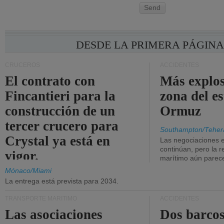
Send
DESDE LA PRIMERA PÁGIN
CRUCEROS
ACCIDENTES
El contrato con
Más explos
Fincantieri para la
zona del e
construcción de un
Ormuz
tercer crucero para
Southampton/Teher
Crystal ya está en
Las negociaciones 
continúan, pero la r
vigor.
marítimo aún parece
Mónaco/Miami
La entrega está prevista para 2034.
TRANSPORTE MARÍTIMO
ACCIDENTES
Las asociaciones
Dos barcos