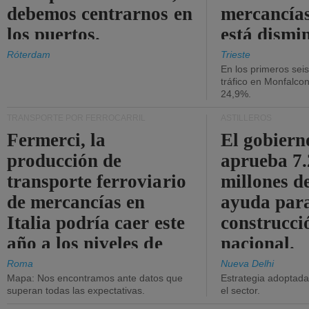
debemos centrarnos en
mercancías
los puertos.
está dismi
Róterdam
Trieste
En los primeros sei
tráfico en Monfalco
24,9%.
TRANSPORTE POR FERROCARRIL
ASTILLEROS
Fermerci, la
El gobiern
producción de
aprueba 7
transporte ferroviario
millones d
de mercancías en
ayuda para
Italia podría caer este
construcci
año a los niveles de
nacional.
2015.
Roma
Nueva Delhi
Mapa: Nos encontramos ante datos que
Estrategia adoptada 
superan todas las expectativas.
el sector.