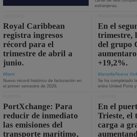
cártel de seis compañ
extranjeras.
CRUCEROS
TRANSPORTE MARÍT
Royal Caribbean
En el segu
registra ingresos
trimestre, 
récord para el
del grup
trimestre de abril a
aumentaro
junio.
+19,2%.
Miami
Marsella/Nueva Yor
Nuevo récord histórico de facturación en
Se ha completado l
el primer semestre de 2026.
entre United Ports 
PUERTOS
PUERTOS
PortXchange: Para
En el puer
reducir de inmediato
Trieste, el 
las emisiones del
carga a gr
transporte marítimo,
aumentando