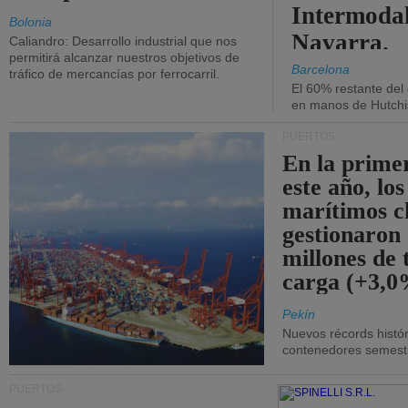
Intermodal
Bolonia
Navarra.
Caliandro: Desarrollo industrial que nos
permitirá alcanzar nuestros objetivos de
Barcelona
tráfico de mercancías por ferrocarril.
El 60% restante del
en manos de Hutchi
PUERTOS
En la prime
este año, lo
marítimos c
gestionaron
millones de 
carga (+3,0
Pekín
Nuevos récords histór
contenedores semestra
PUERTOS