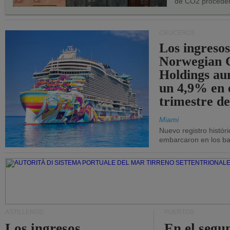
de CO2 proceden
CRUCEROS
Los ingresos
Norwegian C
Holdings a
un 4,9% en 
trimestre de
Miami
Nuevo registro histór
embarcaron en los bar
ASTILLEROS
PUERTOS
Los ingresos
En el segu