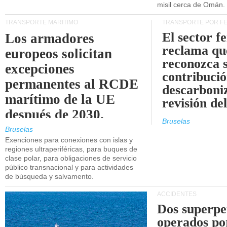
misil cerca de Omán.
TRANSPORTE MARÍTIMO
TRANSPORTE POR F
El sector f
Los armadores
reclama qu
europeos solicitan
reconozca 
excepciones
contribució
permanentes al RCDE
descarboniz
marítimo de la UE
revisión d
después de 2030.
Bruselas
Bruselas
Exenciones para conexiones con islas y
regiones ultraperiféricas, para buques de
clase polar, para obligaciones de servicio
público transnacional y para actividades
de búsqueda y salvamento.
ACCIDENTES
Dos superpe
operados po