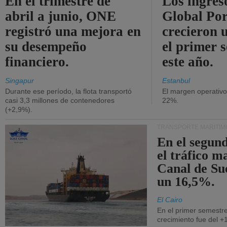
En el trimestre de
Los ingres
abril a junio, ONE
Global Por
registró una mejora en
crecieron 
su desempeño
el primer 
financiero.
este año.
Singapur
Estanbul
Durante ese período, la flota transportó
El margen operativ
casi 3,3 millones de contenedores
22%.
(+2,9%).
TRANSPORTE MARÍTIM
En el segund
el tráfico m
Canal de Su
un 16,5%.
El Cairo
En el primer semestre
crecimiento fue del +