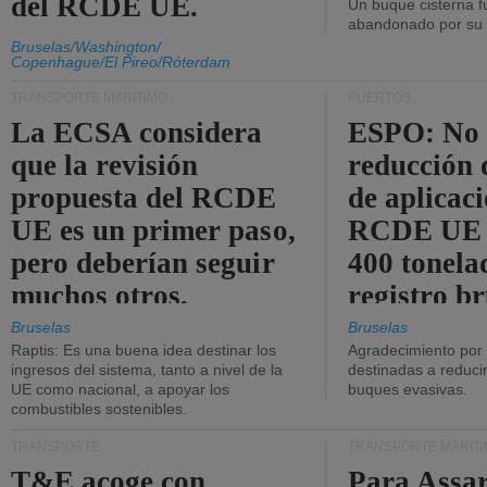
del RCDE UE.
Un buque cisterna f
abandonado por su t
Bruselas/Washington/
Copenhague/El Pireo/Róterdam
TRANSPORTE MARÍTIMO
PUERTOS
La ECSA considera
ESPO: No 
que la revisión
reducción 
propuesta del RCDE
de aplicaci
UE es un primer paso,
RCDE UE d
pero deberían seguir
400 tonela
muchos otros.
registro br
Bruselas
Bruselas
Raptis: Es una buena idea destinar los
Agradecimiento por
ingresos del sistema, tanto a nivel de la
destinadas a reducir
UE como nacional, a apoyar los
buques evasivas.
combustibles sostenibles.
TRANSPORTE
TRANSPORTE MARÍT
T&E acoge con
Para Assar