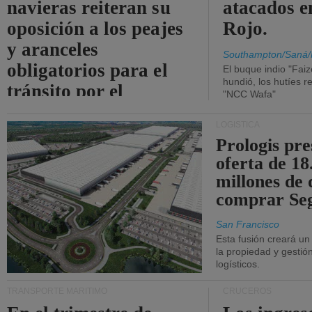
navieras reiteran su
atacados e
oposición a los peajes
Rojo.
y aranceles
Southampton/Saná/
obligatorios para el
El buque indio "Fai
hundió, los hutíes re
tránsito por el
"NCC Wafa"
estrecho de Ormuz.
LOGÍSTICA
Prologis pr
oferta de 18
millones de 
comprar Se
San Francisco
Esta fusión creará u
la propiedad y gestió
logísticos.
TRANSPORTE MARÍTIMO
CRUCEROS