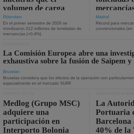
volumen de carga
mercancías
general disminuyó.
Róterdam
Madrid
En el primer semestre de 2026 se
Récord para mercan
movilizaron 212 millones de toneladas de
convencionales (en
mercancías (+0,4%).
COMPETENCIA
La Comisión Europea abre una investi
exhaustiva sobre la fusión de Saipem y
Bruselas
Bruselas considera que los efectos de la operación son particularment
especialmente en el mercado SURF.
PUERTOS SECOS
TRANSPORTE INTER
Medlog (Grupo MSC)
La Autori
adquiere una
Portuaria 
participación en
Barcelona 
Interporto Bolonia
40% de la