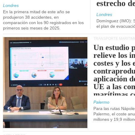
estrecho d
Londres
En la primera mitad de este año se
Londres
produjeron 38 accidentes, en
Domínguez (IMO): S
comparación con los 90 registrados en los
el plan de evacuac
primeros seis meses de 2025.
TRANSPORTE MARÍTIM
Un estudio 
relieve los 
costes y los 
contraprodu
aplicación 
UE a las co
marítimas co
de Sicilia.
Palermo
Para las rutas Nápol
Palermo, el coste anu
millones y 19,9 millo