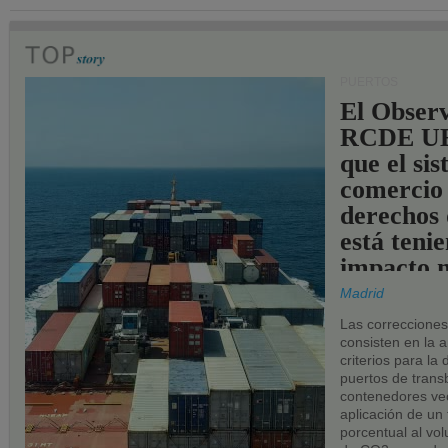
PUERTOS
El Observ
RCDE UE
que el si
comercio
derechos 
está teni
impacto n
los puerto
Madrid
UE.
Las correccione
consisten en la a
criterios para la
puertos de trans
contenedores vec
aplicación de un
porcentual al vo