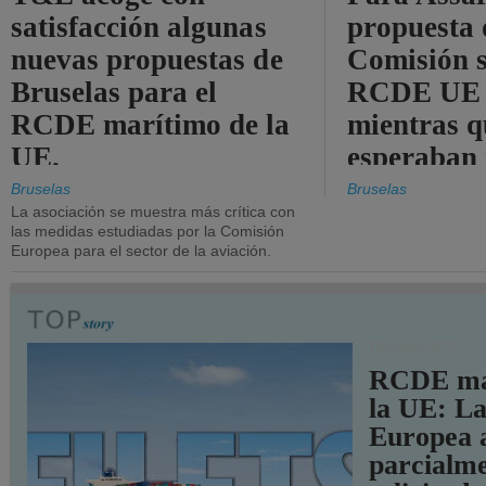
satisfacción algunas
propuesta 
nuevas propuestas de
Comisión s
Bruselas para el
RCDE UE e
RCDE marítimo de la
mientras q
UE.
esperaban
más audac
Bruselas
Bruselas
La asociación se muestra más crítica con
las medidas estudiadas por la Comisión
Europea para el sector de la aviación.
TRANSPORTE
RCDE ma
la UE: L
Europea 
parcialme