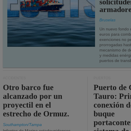
solicitude
armadore
Bruselas
Un nuevo fondo 
euros para combu
exenciones no p
prorrogadas has
mecanismo de de
y medidas enérgi
puertos de trans
ACCIDENTES
PUERTOS
Otro barco fue
Puerto de 
alcanzado por un
Tauro: Pr
proyectil en el
conexión d
estrecho de Ormuz.
buque
portaconte
Southampton/Tampa
Infantes de Marina estadounidenses