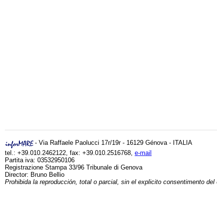
- Via Raffaele Paolucci 17r/19r - 16129 Génova - ITALIA
tel.: +39.010.2462122, fax: +39.010.2516768,
e-mail
Partita iva: 03532950106
Registrazione Stampa 33/96 Tribunale di Genova
Director: Bruno Bellio
Prohibida la reproducción, total o parcial, sin el explicito consentimento del 