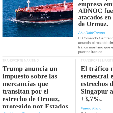
empresa emi
ADNOC fue
atacados en 
de Ormuz.
Abu Dabi/Tampa
El Comando Central 
anuncia el restableci
tráfico marítimo que e
puertos iraníes.
TRANSPORTE MARÍTIMO
TRANSPORTE MARÍT
Trump anuncia un
El tráfico
impuesto sobre las
semestral e
mercancías que
estrechos 
transitan por el
Singapur 
estrecho de Ormuz,
+3,7%.
protegido por Estados
Puerto Klang