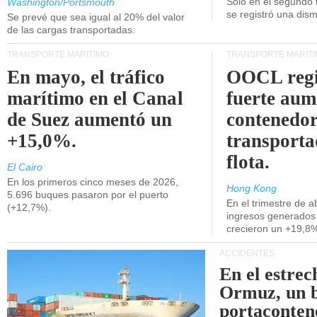
Unidos.
Solo en el segundo 
Washington/Portsmouth
se registró una dism
Se prevé que sea igual al 20% del valor
de las cargas transportadas.
TRANSPORTE MARÍTIMO
TRANSPORTE MARÍT
En mayo, el tráfico
OOCL regi
marítimo en el Canal
fuerte aum
de Suez aumentó un
contenedor
+15,0%.
transporta
flota.
El Cairo
En los primeros cinco meses de 2026,
Hong Kong
5.696 buques pasaron por el puerto
En el trimestre de abr
(+12,7%).
ingresos generados 
crecieron un +19,8
ACCIDENTES
En el estrec
Ormuz, un 
portaconten