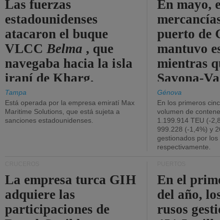
Las fuerzas
En mayo, e
estadounidenses
mercancías
atacaron el buque
puerto de 
VLCC
Belma
, que
mantuvo es
navegaba hacia la isla
mientras q
iraní de Kharg.
Savona-Va
disminuyó
Tampa
Génova
Está operada por la empresa emiratí Max
En los primeros cin
Maritime Solutions, que está sujeta a
volumen de contene
sanciones estadounidenses.
1.199.914 TEU (-2,8
999.228 (-1,4%) y 2
gestionados por los
respectivamente.
CRUCEROS
PUERTOS
La empresa turca GIH
En el prim
adquiere las
del año, lo
participaciones de
rusos gest