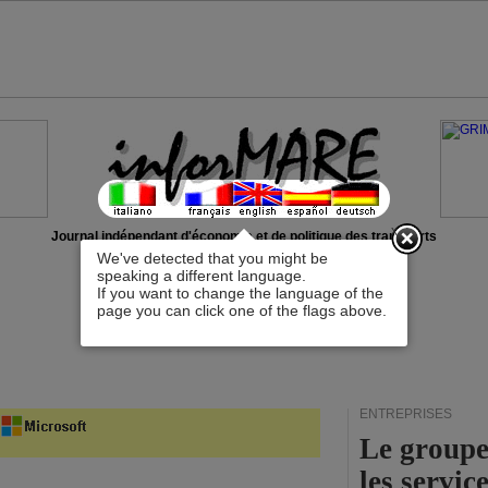
x
Journal indépendant d'économie et de politique des transports
We've detected that you might be
speaking a different language.
If you want to change the language of the
page you can click one of the flags above.
ENTREPRISES
Le groupe
les servi