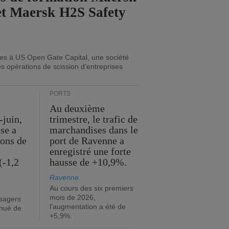
et Maersk H2S Safety
ues à US Open Gate Capital, une société
es opérations de scission d'entreprises
PORTS
Au deuxième
-juin,
trimestre, le trafic de
ise a
marchandises dans le
ions de
port de Ravenne a
enregistré une forte
(-1,2
hausse de +10,9%.
Ravenne
Au cours des six premiers
mois de 2026,
sagers
l'augmentation a été de
inué de
+5,9%.