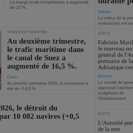
durable p
La marge brute d'exploitation a augmenté
de 22 %.
Gênes
La valeur de la p
embauches ont au
TRANSPORT MARITIME
PORTS
Au deuxième trimestre,
Fabrizio Maril
le trafic maritime dans
le nouveau sec
général de l'A
le canal de Suez a
portuaire de l
augmenté de 16,5 %.
Adriatique cen
Ancône
Caire
Le comité de gesti
Au premier semestre 2026, la croissance a
approuvé l'ajuste
été de +14,0 %.
budgétaire de
l'établissement
26, le détroit du
par 10 082 navires (+0,5
PORTS
L'Autorité por
de la mer