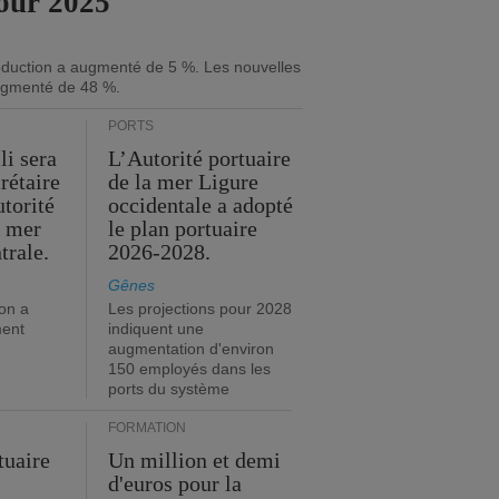
our 2025
roduction a augmenté de 5 %. Les nouvelles
gmenté de 48 %.
PORTS
li sera
L’Autorité portuaire
rétaire
de la mer Ligure
utorité
occidentale a adopté
a mer
le plan portuaire
trale.
2026-2028.
Gênes
on a
Les projections pour 2028
ment
indiquent une
augmentation d'environ
150 employés dans les
ports du système
FORMATION
tuaire
Un million et demi
d'euros pour la