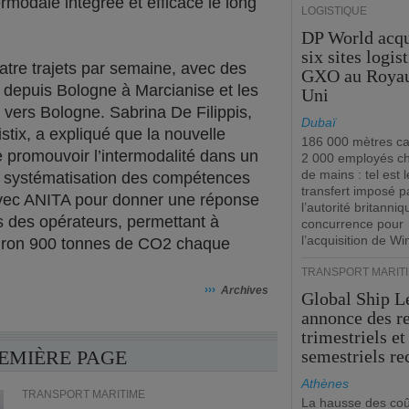
termodale intégrée et efficace le long
LOGISTIQUE
DP World acqu
six sites logis
atre trajets par semaine, avec des
GXO au Roya
 depuis Bologne à Marcianise et les
Uni
 vers Bologne. Sabrina De Filippis,
Dubaï
stix, a expliqué que la nouvelle
186 000 mètres ca
 promouvoir l’intermodalité dans un
2 000 employés c
de mains : tel est l
 systématisation des compétences
transfert imposé p
avec ANITA pour donner une réponse
l’autorité britanniq
ns des opérateurs, permettant à
concurrence pour
l’acquisition de W
viron 900 tonnes de CO2 chaque
TRANSPORT MARIT
›››
Archives
Global Ship L
annonce des r
trimestriels et
REMIÈRE PAGE
semestriels re
Athènes
TRANSPORT MARITIME
La hausse des coû