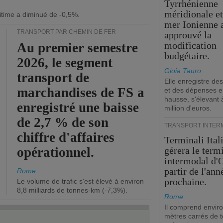
Tyrrhénienne
méridionale et
itime a diminué de -0,5%.
mer Ionienne 
TRANSPORT PAR CHEMIN DE FER
approuvé la
modification
Au premier semestre
budgétaire.
2026, le segment
Gioia Tauro
transport de
Elle enregistre des
marchandises de FS a
et des dépenses 
hausse, s'élevant 
enregistré une baisse
million d'euros.
de 2,7 % de son
TRANSPORT INTER
chiffre d'affaires
Terminali Ital
opérationnel.
gérera le term
intermodal d'O
partir de l'ann
Rome
prochaine.
Le volume de trafic s'est élevé à environ
8,8 milliards de tonnes-km (-7,3%).
Rome
Il comprend envir
mètres carrés de t