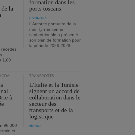
formation dans les
 de la
ports toscans
a
Livourne
L’Autorité portuaire de la
mer Tyrrhénienne
septentrionale a présenté
son plan de formation pour
la période 2026-2028.
 recettes
en
à 1,69
MODAL
TRANSPORTS
ia
L'Italie et la Tunisie
inal
signent un accord de
rte à
collaboration dans le
ée
secteur des
transports et de la
logistique
on 96 000
Rome
errain et