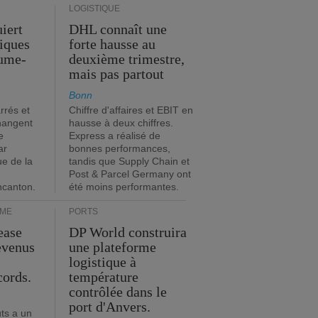
LOGISTIQUE
iert
DHL connaît une
tiques
forte hausse au
ume-
deuxième trimestre,
mais pas partout
Bonn
rrés et
Chiffre d'affaires et EBIT en
hangent
hausse à deux chiffres.
e
Express a réalisé de
ar
bonnes performances,
ue de la
tandis que Supply Chain et
Post & Parcel Germany ont
incanton.
été moins performantes.
IME
PORTS
ease
DP World construira
evenus
une plateforme
logistique à
cords.
température
contrôlée dans le
port d'Anvers.
ts a un