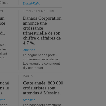
éfices
Dubaï/Kallo
IME
TRANSPORT MARITIME
 un
Danaos Corporation
ice
annonce une
croissance
di.
trimestrielle de son
chiffre d'affaires de
4,7 %.
hia-
a les
Athènes
eliant
Le segment des porte-
aïa.
conteneurs reste stable.
Les vraquiers continuent
d'y contribuer.
PORTS
ouché
Cette année, 800 000
ns le
croisiéristes sont
uz
attendus à Messine.
dres
Messine
ipage
Les passagers effectuent