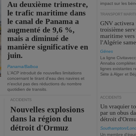
Au deuxième trimestre,
impact sur les bén
le trafic maritime dans
TRANSPORT MARIT
le canal de Panama a
GNV activera
augmenté de 9,6 %,
troisième serv
maritime vers
mais a diminué de
l'Algérie same
manière significative en
Gênes
juin.
La ligne Civitavecc
Annaba compléter
Panama/Balboa
lignes existantes r
L'ACP introduit de nouvelles limitations
Sète à Alger et Béj
concernant le tirant d'eau des navires et
n'exclut pas des réductions du nombre
quotidien de transits.
ACCIDENTS
ACCIDENTS
Un vraquier t
Nouvelles explosions
par un obus da
dans la région du
détroit d'Orm
détroit d'Ormuz
Southampton/Lon
Un membre d'équ