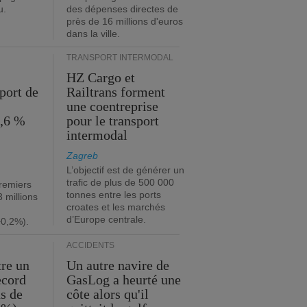
u.
des dépenses directes de
près de 16 millions d'euros
dans la ville.
TRANSPORT INTERMODAL
HZ Cargo et
port de
Railtrans forment
une coentreprise
1,6 %
pour le transport
intermodal
Zagreb
L’objectif est de générer un
trafic de plus de 500 000
premiers
tonnes entre les ports
 millions
croates et les marchés
d’Europe centrale.
+0,2%).
ACCIDENTS
tre un
Un autre navire de
ecord
GasLog a heurté une
s de
côte alors qu'il