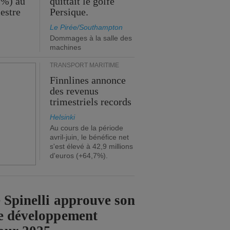
 %) au
quittait le golfe
estre
Persique.
Le Pirée/Southampton
Dommages à la salle des
machines
TRANSPORT MARITIME
Finnlines annonce
des revenus
trimestriels records
Helsinki
Au cours de la période
avril-juin, le bénéfice net
s'est élevé à 42,9 millions
d'euros (+64,7%).
 Spinelli approuve son
e développement