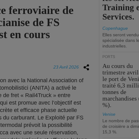
Training 
e ferroviaire de
Services.
ianise de FS
Copenhague
t en cours
Elles seront vend
spécialisée dans l
industrielles.
PORTS
Au cours du
23 Avril 2026
trimestre avril
le port de Ven
ion avec la National Association of
traité 6,3 mill
tomobilistici (ANITA) a activé le
tonnes de
e de fret « Rail4Truck » entre
marchandises 
ui est promue avec l’objectif est
%).
crète et efficace phase actuelle
Venise
 du carburant. Le Exploité par FS
Le nombre de pas
ntermodal prévoit la possibilité
de croisière a dim
occa avec une seule réservation,
15,3 %.