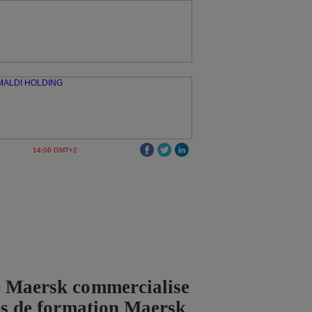
14:06 GMT+2
 Maersk commercialise
ces de formation Maersk