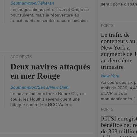
Southampton/Téhéran
serait porté dispar
Les négociations entre l'Iran et Oman se
poursuivent, mais la réouverture au
transit maritime semble encore lointaine.
PORTS
Le trafic de
conteneurs au 
New York a
augmenté de 
ACCIDENTS
au deuxième
Deux navires attaqués
trimestre
en mer Rouge
New York
Au cours des six 
Southampton/San'a/New Delhi
mois de 2026, 4,43
d'EVP ont été
Le navire indien « Faize Noore Oliya »
manutentionnés (
coulé, les Houthis revendiquent une
attaque contre le « NCC Wafa »
PORTS
ICTSI enregis
bénéfice net r
de 363 million