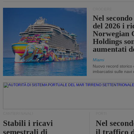
CROCIERE
Nel secondo
del 2026 i ri
Norwegian C
Holdings so
aumentati d
Miami
Nuovo record storico 
imbarcatisi sulle navi d
CANTIERI NAVALI
PORTI
Stabili i ricavi
Nel second
semestrali di
il traffico