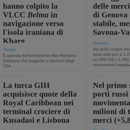
hanno colpito la
delle merci
VLCC
Belma
in
di Genova 
navigazione verso
stabile, me
l'isola iraniana di
Savona-Vad
Kharg
Genova
Nei primi cinque mes
Tampa
sono stati pari a 1.
È operata dall'emiratense Max Maritime
cui 999.228 (-1,4%)
Solutions che soggetta a sanzioni degli
movimentati rispetti
USA
CROCIERE
PORTI
La turca GIH
Nel primo 
acquisisce quote della
porti russ
Royal Caribbean nei
movimenta
terminal crociere di
milioni di 
Kusadasi e Lisbona
merci (+5