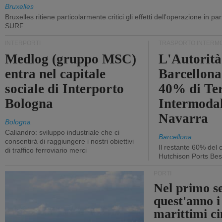
Bruxelles
Bruxelles ritiene particolarmente critici gli effetti dell'operazione in p
SURF
INTERPORTI
TRASPORTO INTERM
Medlog (gruppo MSC)
L'Autorità
entra nel capitale
Barcellona 
sociale di Interporto
40% di Te
Bologna
Intermodal
Navarra
Bologna
Caliandro: sviluppo industriale che ci
Barcellona
consentirà di raggiungere i nostri obiettivi
Il restante 60% del c
di traffico ferroviario merci
Hutchison Ports Bes
PORTI
Nel primo s
quest'anno i
marittimi ci