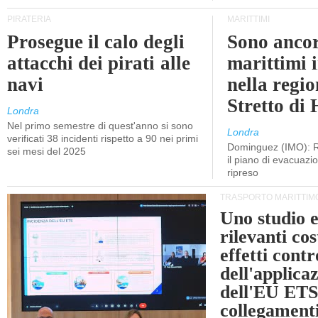
PIRATERIA
MARITTIMI
Prosegue il calo degli
Sono ancor
attacchi dei pirati alle
marittimi 
navi
nella regio
Stretto di
Londra
Nel primo semestre di quest'anno si sono
Londra
verificati 38 incidenti rispetto a 90 nei primi
Dominguez (IMO): R
sei mesi del 2025
il piano di evacuaz
ripreso
TRASPORTO MARITTIM
Uno studio e
rilevanti cost
effetti cont
dell'applica
dell'EU ETS
collegament