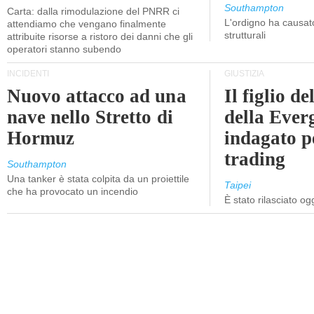
Southampton
Carta: dalla rimodulazione del PNRR ci
L'ordigno ha causato
attendiamo che vengano finalmente
strutturali
attribuite risorse a ristoro dei danni che gli
operatori stanno subendo
INCIDENTI
GIUSTIZIA
Nuovo attacco ad una
Il figlio d
nave nello Stretto di
della Ever
Hormuz
indagato p
trading
Southampton
Una tanker è stata colpita da un proiettile
Taipei
che ha provocato un incendio
È stato rilasciato o