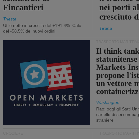
Fincantieri
nei porti a
cresciuto 
Trieste
Utile netto in crescita del +191,4%. Calo
Tirana
del -58,5% dei nuovi ordini
TRASPORTO MARITTIM
Il think tan
statunitens
Markets Ins
propone l'is
un vettore 
containerizz
Washington
Rao: oggi gli Stati Un
cartello di sei compa
straniere
CROCIERE
TRASPORTO MARITTI