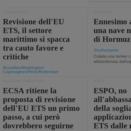
LEGISLAZIONE
INCIDENTI
Revisione dell'EU
Ennesimo a
ETS, il settore
una nave n
marittimo si spacca
di Hormuz
tra cauto favore e
Southampton
critiche
Colpita una tanker c
abbandonata dall'e
Bruxelles/Washington/
Copenaghen/Pireo/Rotterdam
TRASPORTO MARITTIMO
PORTI
ECSA ritiene la
ESPO, no
proposta di revisione
all'abbass
dell'EU ETS un primo
della sogli
passo, a cui però
applicazio
dovrebbero seguirne
ETS dalle 