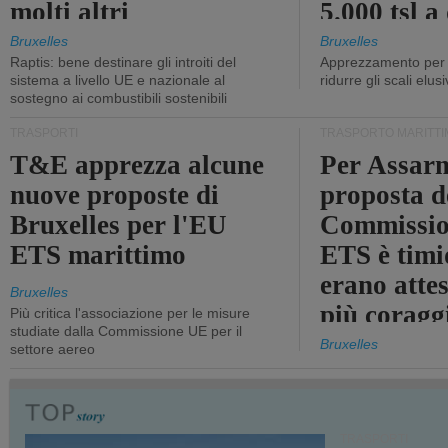
molti altri
5.000 tsl a
400 tsl
Bruxelles
Bruxelles
Raptis: bene destinare gli introiti del
Apprezzamento per l
sistema a livello UE e nazionale al
ridurre gli scali elusi
sostegno ai combustibili sostenibili
TRASPORTI
TRASPORTO MARITTI
T&E apprezza alcune
Per Assarm
nuove proposte di
proposta d
Bruxelles per l'EU
Commissio
ETS marittimo
ETS è timi
erano atte
Bruxelles
più coragg
Più critica l'associazione per le misure
studiate dalla Commissione UE per il
Bruxelles
settore aereo
TRASPORTI