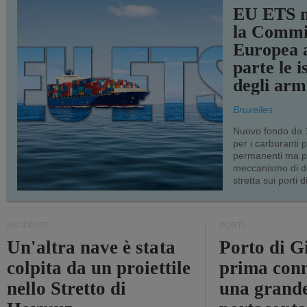
EU ETS m
la Commi
Europea a
parte le i
degli arm
Bruxelles
Nuovo fondo da 1
per i carburanti 
permanenti ma p
meccanismo di d
stretta sui porti d
INCIDENTI
PORTI
Un'altra nave è stata
Porto di G
colpita da un proiettile
prima conn
nello Stretto di
una grand