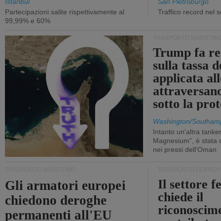
Istanbul
San Pietroburgo
Partecipazioni salite rispettivamente al
Traffico record nel 
99,99% e 60%
TRASPORTO MARITTIM
Trump fa re
sulla tassa 
applicata al
attraversa
sotto la pr
Washington/Southam
Intanto un'altra tanker,
Magnesium”, è stata c
nei pressi dell'Oman
TRASPORTO MARITTIMO
TRASPORTO FERROV
Il settore f
Gli armatori europei
chiede il
chiedono deroghe
riconoscim
permanenti all'EU