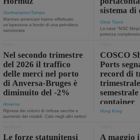
Hormuz
portaconta
sistema di 
Southampton/Tampa
Marines americani hanno effettuato
Gioia Tauro
un'ispezione a bordo di una petroliera
La nave “MSC Mirja”
sanzionata
potenza complessiva
PORTI
PORTI
Nel secondo trimestre
COSCO Sh
del 2026 il traffico
Ports segn
delle merci nel porto
record di t
di Anversa-Bruges è
trimestrale
diminuito del -2%
semestrale
container
Anversa
Ripresa dei volumi di rinfuse secche e
Hong Kong
aumento dei rotabili. Calo negli altri settori
INCIDENTI
PORTI
Le forze statunitensi
A maggio il