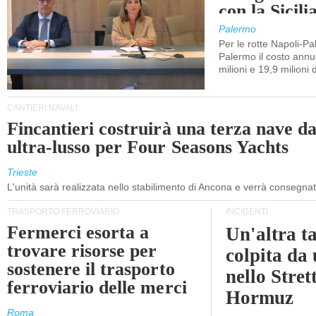
con la Sicili
Palermo
Per le rotte Napoli-P
Palermo il costo annuo
milioni e 19,9 milioni 
CANTIERI NAVALI
Fincantieri costruirà una terza nave d
ultra-lusso per Four Seasons Yachts
Trieste
L'unità sarà realizzata nello stabilimento di Ancona e verrà consegna
TRASPORTO FERROVIARIO
INCIDENTI
Fermerci esorta a
Un'altra t
trovare risorse per
colpita da
sostenere il trasporto
nello Stret
ferroviario delle merci
Hormuz
Roma