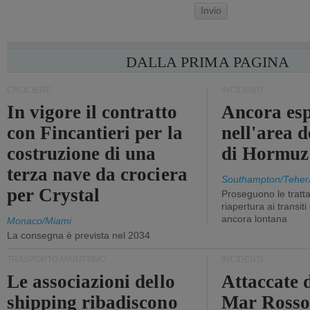
Invio
DALLA PRIMA PAGINA
CROCIERE
INCIDENTI
In vigore il contratto
Ancora esp
con Fincantieri per la
nell'area d
costruzione di una
di Hormuz
terza nave da crociera
Southampton/Teher
per Crystal
Proseguono le tratt
riapertura ai transit
ancora lontana
Monaco/Miami
La consegna è prevista nel 2034
TRASPORTO MARITTIMO
INCIDENTI
Le associazioni dello
Attaccate 
shipping ribadiscono
Mar Ross