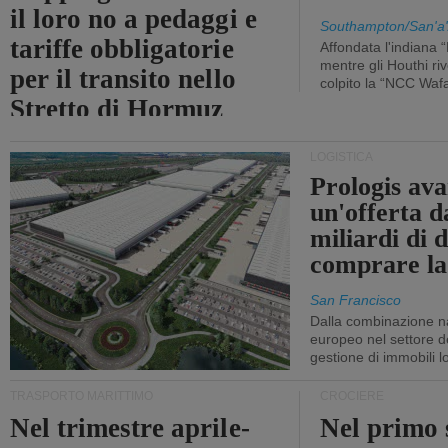
il loro no a pedaggi e
Southampton/San'a'
tariffe obbligatorie
Affondata l'indiana 
mentre gli Houthi ri
per il transito nello
colpito la “NCC Waf
Stretto di Hormuz
LOGISTICA
Prologis av
un'offerta d
miliardi di d
comprare la
San Francisco
Dalla combinazione n
europeo nel settore de
gestione di immobili lo
TRASPORTO MARITTIMO
CROCIERE
Nel trimestre aprile-
Nel primo 