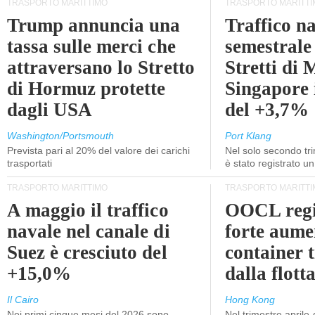
TRASPORTO MARITTIMO
TRASPORTO MARITTI
Trump annuncia una
Traffico n
tassa sulle merci che
semestrale
attraversano lo Stretto
Stretti di 
di Hormuz protette
Singapore 
dagli USA
del +3,7%
Washington/Portsmouth
Port Klang
Prevista pari al 20% del valore dei carichi
Nel solo secondo tr
trasportati
è stato registrato u
TRASPORTO MARITTIMO
TRASPORTO MARITTI
A maggio il traffico
OOCL regi
navale nel canale di
forte aume
Suez è cresciuto del
container 
+15,0%
dalla flott
Il Cairo
Hong Kong
Nei primi cinque mesi del 2026 sono
Nel trimestre aprile-