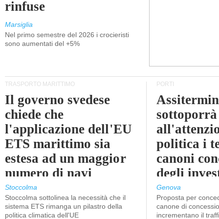
rinfuse
Marsiglia
Nel primo semestre del 2026 i crocieristi
sono aumentati del +5%
TRASPORTO MARITTIMO
PORTI
Il governo svedese
Assitermin
chiede che
sottoporrà
l'applicazione dell'EU
all'attenzi
ETS marittimo sia
politica i 
estesa ad un maggior
canoni con
numero di navi
degli inves
dell'inter
Stoccolma
Genova
Stoccolma sottolinea la necessità che il
Proposta per conced
sistema ETS rimanga un pilastro della
canone di concessio
politica climatica dell'UE
incrementano il traff