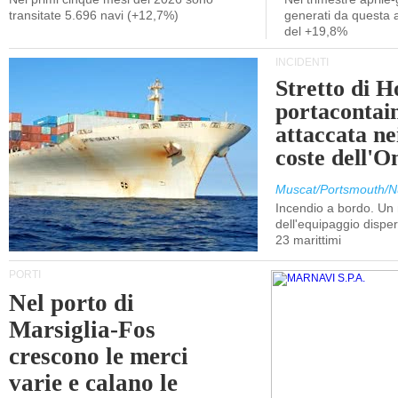
transitate 5.696 navi (+12,7%)
generati da questa at
del +19,8%
INCIDENTI
Stretto di 
portacontain
attaccata nei
coste dell'
Muscat/Portsmouth/N
Incendio a bordo. U
dell'equipaggio dispers
23 marittimi
PORTI
Nel porto di
Marsiglia-Fos
crescono le merci
varie e calano le