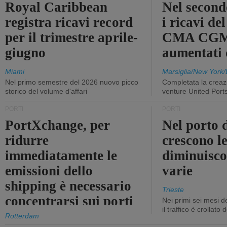
Royal Caribbean
Nel second
registra ricavi record
i ricavi de
per il trimestre aprile-
CMA CGM
giugno
aumentati
Miami
Marsiglia/New York/
Nel primo semestre del 2026 nuovo picco
Completata la creazi
storico del volume d'affari
venture United Port
PORTI
PORTI
PortXchange, per
Nel porto d
ridurre
crescono le
immediatamente le
diminuisco
emissioni dello
varie
shipping è necessario
Trieste
concentrarsi sui porti
Nei primi sei mesi 
il traffico è crollato
Rotterdam