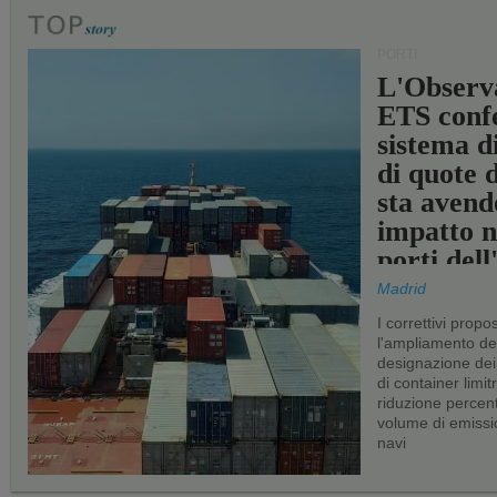
PORTI
L'Observ
ETS conf
sistema d
di quote 
sta avend
impatto n
porti del
Madrid
I correttivi propo
l'ampliamento dei 
designazione dei 
di container limitr
riduzione percent
volume di emissi
navi