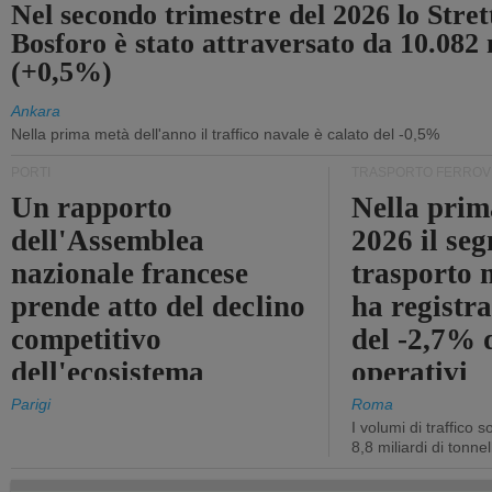
Nel secondo trimestre del 2026 lo Stret
Bosforo è stato attraversato da 10.082 
(+0,5%)
Ankara
Nella prima metà dell'anno il traffico navale è calato del -0,5%
PORTI
TRASPORTO FERROV
Un rapporto
Nella prim
dell'Assemblea
2026 il se
nazionale francese
trasporto 
prende atto del declino
ha registra
competitivo
del -2,7% d
dell'ecosistema
operativi
portuale statale
Parigi
Roma
I volumi di traffico s
8,8 miliardi di tonne