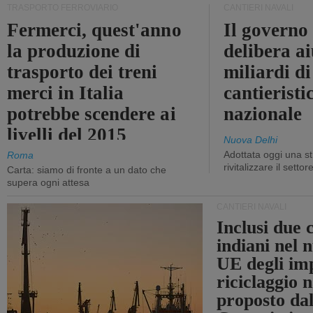
TRASPORTO FERROVIARIO
CANTIERI NAVALI
Fermerci, quest'anno
Il governo
la produzione di
delibera ai
trasporto dei treni
miliardi di
merci in Italia
cantieristi
potrebbe scendere ai
nazionale
livelli del 2015
Nuova Delhi
Adottata oggi una st
Roma
rivitalizzare il settor
Carta: siamo di fronte a un dato che
supera ogni attesa
CANTIERI NAVALI
Inclusi due 
indiani nel 
UE degli imp
riciclaggio 
proposto dal