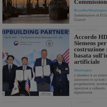
Commission
Bruxelles/Washington
Soddisfazione di ECS
Council
CANTIERI NAVALI
Accordo HD
Siemens per
costruzione
basata sull'i
artificiale
Washington
L'obiettivo è un sist
autonomo in cui tutti i
progettazione, produzi
ispezione e collaudo,
digitalmente
INCIDENTI
CROCIERE