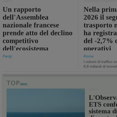
PORTI
TRASPORTO FERROV
Un rapporto
Nella prim
dell'Assemblea
2026 il se
nazionale francese
trasporto 
prende atto del declino
ha registra
competitivo
del -2,7% d
dell'ecosistema
operativi
portuale statale
Parigi
Roma
I volumi di traffico s
8,8 miliardi di tonne
PORTI
L'Observ
ETS conf
sistema d