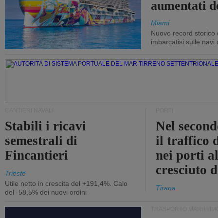
aumentati d
Miami
Nuovo record storico 
imbarcatisi sulle navi d
CANTIERI NAVALI
PORTI
Stabili i ricavi
Nel second
semestrali di
il traffico
Fincantieri
nei porti a
cresciuto 
Trieste
Utile netto in crescita del +191,4%. Calo
Tirana
del -58,5% dei nuovi ordini
TRASPORTO MARITTIM