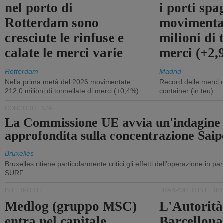
nel porto di
i porti sp
Rotterdam sono
movimenta
cresciute le rinfuse e
milioni di 
calate le merci varie
merci (+2
Rotterdam
Madrid
Nella prima metà del 2026 movimentate
Record delle merci 
212,0 milioni di tonnellate di merci (+0,4%)
container (in teu)
CONCORRENZA
La Commissione UE avvia un'indagine
approfondita sulla concentrazione Sa
Bruxelles
Bruxelles ritiene particolarmente critici gli effetti dell'operazione in p
SURF
INTERPORTI
TRASPORTO INTERM
Medlog (gruppo MSC)
L'Autorità
entra nel capitale
Barcellona 