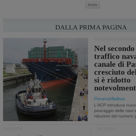
Invio
DALLA PRIMA PAGINA
TRASPORTO MARITTIM
Nel secondo 
traffico nav
canale di P
cresciuto d
si è ridotto
notevolment
Panamá/Balboa
L'ACP introduce nuove
pescaggio delle navi
riduzioni del numero gi
CROCIERE
INCIDENTI