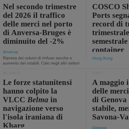
Nel secondo trimestre
COSCO Sh
del 2026 il traffico
Ports segn
delle merci nel porto
record di t
di Anversa-Bruges è
trimestrale
diminuito del -2%
semestrale
container
Anversa
Ripresa dei volumi di rinfuse secche e
Hong Kong
aumento dei rotabili. Calo negli altri settori
INCIDENTI
PORTI
Le forze statunitensi
A maggio il
hanno colpito la
delle merci
VLCC
Belma
in
di Genova 
navigazione verso
stabile, me
l'isola iraniana di
Savona-Vad
Kharg
Genova