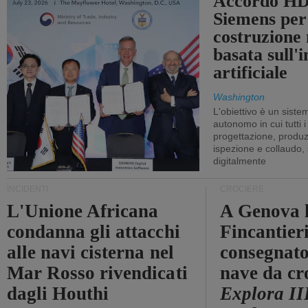
Accordo HD
Siemens per
costruzione
basata sull'i
artificiale
Washington
L'obiettivo è un sist
autonomo in cui tutti i
progettazione, produzi
ispezione e collaudo,
digitalmente
INCIDENTI
CROCIERE
L'Unione Africana
A Genova 
condanna gli attacchi
Fincantier
alle navi cisterna nel
consegnato
Mar Rosso rivendicati
nave da cr
dagli Houthi
Explora II