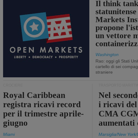
Il think tan
statunitens
Markets Ins
propone l'is
un vettore 
containerizz
Washington
Rao: oggi gli Stati Un
cartello di sei compa
straniere
CROCIERE
TRASPORTO MARITTI
Royal Caribbean
Nel second
registra ricavi record
i ricavi de
per il trimestre aprile-
CMA CGM
giugno
aumentati
Miami
Marsiglia/New York/