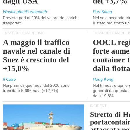
dagli USA
del +3,7%
Washington/Portsmouth
Port Klang
Prevista pari al 20% del valore dei carichi
Nel solo secondo tr
trasportati
è stato registrato u
TRASPORTO MARITTIMO
TRASPORTO MARITTI
A maggio il traffico
OOCL regi
navale nel canale di
forte aume
Suez è cresciuto del
container 
+15,0%
dalla flott
Il Cairo
Hong Kong
Nei primi cinque mesi del 2026 sono
Nel trimestre aprile-
transitate 5.696 navi (+12,7%)
generati da questa at
del +19,8%
INCIDENTI
Stretto di 
portacontain
attaccata nei