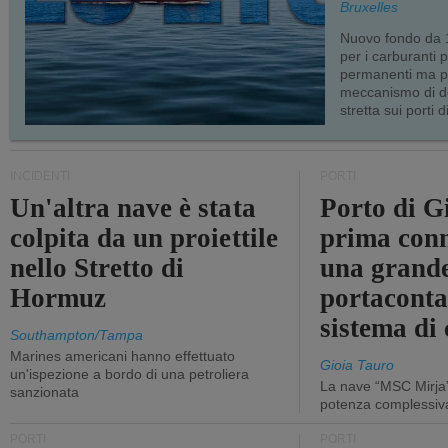
Bruxelles
Nuovo fondo da 1
per i carburanti 
permanenti ma p
meccanismo di d
stretta sui porti d
INCIDENTI
PORTI
Un'altra nave è stata
Porto di G
colpita da un proiettile
prima conn
nello Stretto di
una grand
Hormuz
portaconta
sistema di 
Southampton/Tampa
Marines americani hanno effettuato
Gioia Tauro
un'ispezione a bordo di una petroliera
La nave “MSC Mirja”
sanzionata
potenza complessiva
PORTI
PORTI