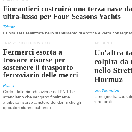
CANTIERI NAVALI
Fincantieri costruirà una terza nave d
ultra-lusso per Four Seasons Yachts
Trieste
L'unità sarà realizzata nello stabilimento di Ancona e verrà consegna
TRASPORTO FERROVIARIO
INCIDENTI
Fermerci esorta a
Un'altra t
trovare risorse per
colpita da
sostenere il trasporto
nello Stret
ferroviario delle merci
Hormuz
Roma
Southampton
Carta: dalla rimodulazione del PNRR ci
L'ordigno ha causato
attendiamo che vengano finalmente
strutturali
attribuite risorse a ristoro dei danni che gli
operatori stanno subendo