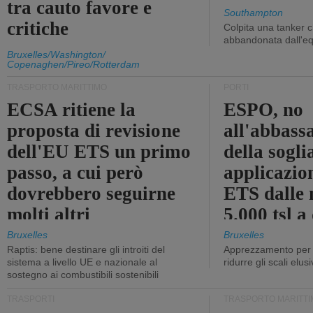
tra cauto favore e
Southampton
critiche
Colpita una tanker c
abbandonata dall'e
Bruxelles/Washington/
Copenaghen/Pireo/Rotterdam
TRASPORTO MARITTIMO
PORTI
ECSA ritiene la
ESPO, no
proposta di revisione
all'abbass
dell'EU ETS un primo
della sogli
passo, a cui però
applicazio
dovrebbero seguirne
ETS dalle 
molti altri
5.000 tsl a
400 tsl
Bruxelles
Bruxelles
Raptis: bene destinare gli introiti del
Apprezzamento per l
sistema a livello UE e nazionale al
ridurre gli scali elusi
sostegno ai combustibili sostenibili
TRASPORTI
TRASPORTO MARITTI