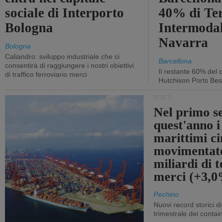
sociale di Interporto
40% di Te
Bologna
Intermodal
Navarra
Bologna
Caliandro: sviluppo industriale che ci
Barcellona
consentirà di raggiungere i nostri obiettivi
Il restante 60% del c
di traffico ferroviario merci
Hutchison Ports Bes
PORTI
Nel primo s
quest'anno i
marittimi ci
movimentato
miliardi di t
merci (+3,
Pechino
Nuovi record storici di
trimestrale dei contai