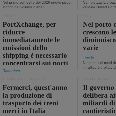
Nel primo semestre del 2026 nuovo picco
Completata la creazi
storico del volume d'affari
venture United Port
PORTI
PORTI
PortXchange, per
Nel porto d
ridurre
crescono le
immediatamente le
diminuisco
emissioni dello
varie
shipping è necessario
Trieste
concentrarsi sui porti
Nei primi sei mesi 
il traffico è crollato
Rotterdam
TRASPORTO FERROVIARIO
CANTIERI NAVALI
Fermerci, quest'anno
Il governo
la produzione di
delibera ai
trasporto dei treni
miliardi di
merci in Italia
cantieristi