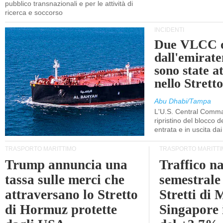
pubblico transnazionali e per le attività di
ricerca e soccorso
INCIDENTI
Due VLCC o
dall'emira
sono state a
nello Stret
Abu Dhabi/Tampa
L'U.S. Central Comma
ripristino del blocco de
entrata e in uscita dai 
TRASPORTO MARITTIMO
TRASPORTO MARITTI
Trump annuncia una
Traffico n
tassa sulle merci che
semestrale
attraversano lo Stretto
Stretti di 
di Hormuz protette
Singapore 