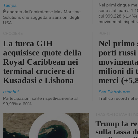
Nei primi cinque mes
Tampa
sono stati pari a 1.
È operata dall'emiratense Max Maritime
cui 999.228 (-1,4%)
Solutions che soggetta a sanzioni degli
movimentati rispetti
USA
CROCIERE
PORTI
La turca GIH
Nel primo 
acquisisce quote della
porti russ
Royal Caribbean nei
movimenta
terminal crociere di
milioni di 
Kusadasi e Lisbona
merci (+5
Istanbul
San Pietroburgo
Partecipazioni salite rispettivamente al
Traffico record nel 
99,99% e 60%
TRASPORTO MARITTIM
Trump fa re
sulla tassa 