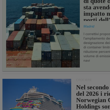
di quote 
sta avend
impatto n
porti del
Madrid
I correttivi propo
l'ampliamento dei 
designazione dei 
di container limitr
riduzione percent
volume di emissi
navi
CROCIERE
Nel secondo
del 2026 i ri
Norwegian C
Holdings so