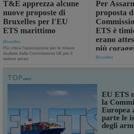
T&E apprezza alcune
Per Assarm
nuove proposte di
proposta d
Bruxelles per l'EU
Commissio
ETS marittimo
ETS è timi
erano atte
Bruxelles
più coragg
Più critica l'associazione per le misure
studiate dalla Commissione UE per il
Bruxelles
settore aereo
TRASPORTI
EU ETS m
la Commi
Europea a
parte le i
degli arm