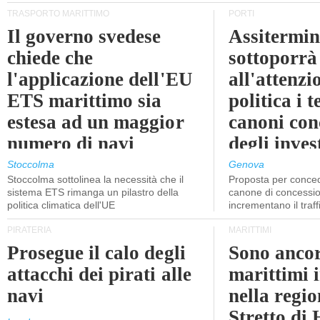
TRASPORTO MARITTIMO
PORTI
Il governo svedese
Assitermin
chiede che
sottoporrà
l'applicazione dell'EU
all'attenzi
ETS marittimo sia
politica i 
estesa ad un maggior
canoni con
numero di navi
degli inves
dell'inter
Stoccolma
Genova
Stoccolma sottolinea la necessità che il
Proposta per conced
sistema ETS rimanga un pilastro della
canone di concessio
politica climatica dell'UE
incrementano il traff
PIRATERIA
MARITTIMI
Prosegue il calo degli
Sono ancor
attacchi dei pirati alle
marittimi 
navi
nella regio
Stretto di