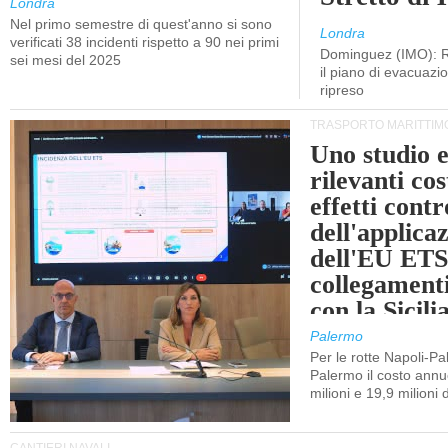
Londra
Nel primo semestre di quest'anno si sono
Londra
verificati 38 incidenti rispetto a 90 nei primi
Dominguez (IMO): R
sei mesi del 2025
il piano di evacuaz
ripreso
TRASPORTO MARITTIM
Uno studio e
rilevanti cost
effetti cont
dell'applica
dell'EU ETS
collegament
con la Sicili
Palermo
Per le rotte Napoli-P
Palermo il costo annuo
milioni e 19,9 milioni 