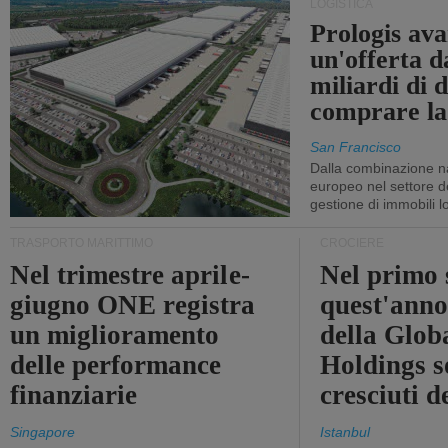
LOGISTICA
Prologis av
un'offerta d
miliardi di d
comprare la
San Francisco
Dalla combinazione n
europeo nel settore de
gestione di immobili lo
TRASPORTO MARITTIMO
CROCIERE
Nel trimestre aprile-
Nel primo 
giugno ONE registra
quest'anno 
un miglioramento
della Glob
delle performance
Holdings 
finanziarie
cresciuti 
Singapore
Istanbul