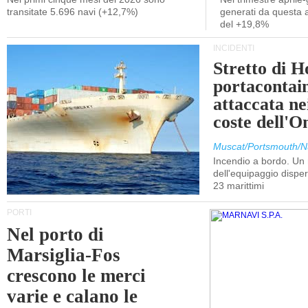
transitate 5.696 navi (+12,7%)
generati da questa at
del +19,8%
INCIDENTI
Stretto di 
portacontain
attaccata nei
coste dell'
Muscat/Portsmouth/N
Incendio a bordo. U
dell'equipaggio dispers
23 marittimi
PORTI
Nel porto di
Marsiglia-Fos
crescono le merci
varie e calano le