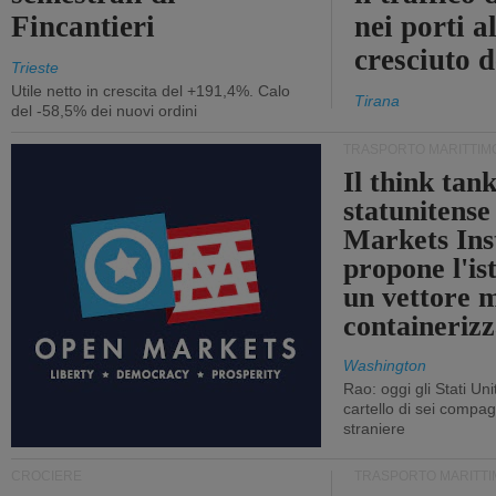
Fincantieri
nei porti a
cresciuto 
Trieste
Utile netto in crescita del +191,4%. Calo
Tirana
del -58,5% dei nuovi ordini
TRASPORTO MARITTIM
Il think tan
statunitens
Markets Ins
propone l'is
un vettore 
containerizz
Washington
Rao: oggi gli Stati Un
cartello di sei compa
straniere
CROCIERE
TRASPORTO MARITTI