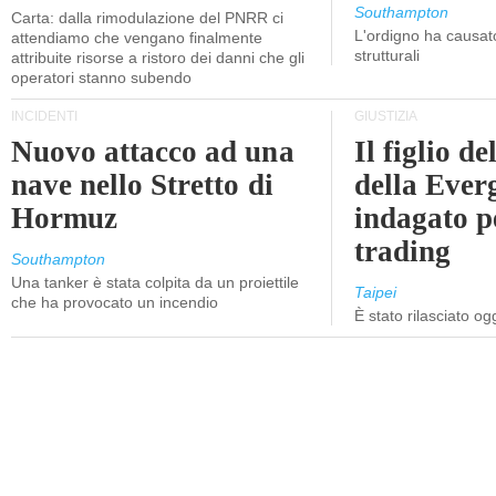
Southampton
Carta: dalla rimodulazione del PNRR ci
L'ordigno ha causato
attendiamo che vengano finalmente
strutturali
attribuite risorse a ristoro dei danni che gli
operatori stanno subendo
INCIDENTI
GIUSTIZIA
Nuovo attacco ad una
Il figlio d
nave nello Stretto di
della Ever
Hormuz
indagato p
trading
Southampton
Una tanker è stata colpita da un proiettile
Taipei
che ha provocato un incendio
È stato rilasciato o