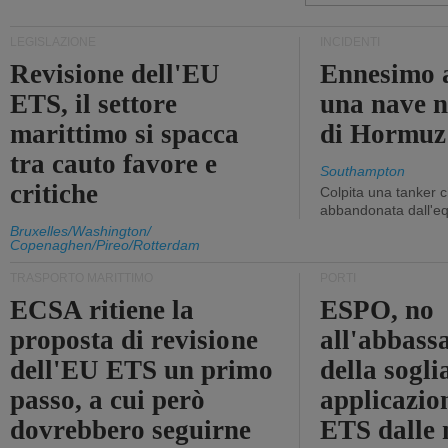
LEGISLAZIONE
INCIDENTI
Revisione dell'EU
Ennesimo a
ETS, il settore
una nave n
marittimo si spacca
di Hormuz
tra cauto favore e
Southampton
critiche
Colpita una tanker c
abbandonata dall'e
Bruxelles/Washington/
Copenaghen/Pireo/Rotterdam
TRASPORTO MARITTIMO
PORTI
ECSA ritiene la
ESPO, no
proposta di revisione
all'abbass
dell'EU ETS un primo
della sogli
passo, a cui però
applicazio
dovrebbero seguirne
ETS dalle 