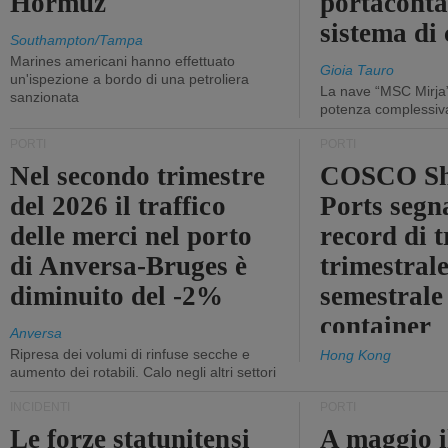
Hormuz
portaconta
sistema di 
Southampton/Tampa
Marines americani hanno effettuato
Gioia Tauro
un'ispezione a bordo di una petroliera
La nave “MSC Mirja”
sanzionata
potenza complessiva
PORTI
PORTI
Nel secondo trimestre
COSCO Sh
del 2026 il traffico
Ports segn
delle merci nel porto
record di t
di Anversa-Bruges è
trimestrale
diminuito del -2%
semestrale
container
Anversa
Ripresa dei volumi di rinfuse secche e
Hong Kong
aumento dei rotabili. Calo negli altri settori
INCIDENTI
PORTI
Le forze statunitensi
A maggio il