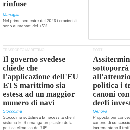
rinfuse
Marsiglia
Nel primo semestre del 2026 i crocieristi
sono aumentati del +5%
TRASPORTO MARITTIMO
PORTI
Il governo svedese
Assitermin
chiede che
sottoporrà
l'applicazione dell'EU
all'attenzi
ETS marittimo sia
politica i 
estesa ad un maggior
canoni con
numero di navi
degli inves
dell'inter
Stoccolma
Genova
Stoccolma sottolinea la necessità che il
Proposta per conced
sistema ETS rimanga un pilastro della
canone di concessio
politica climatica dell'UE
incrementano il traff