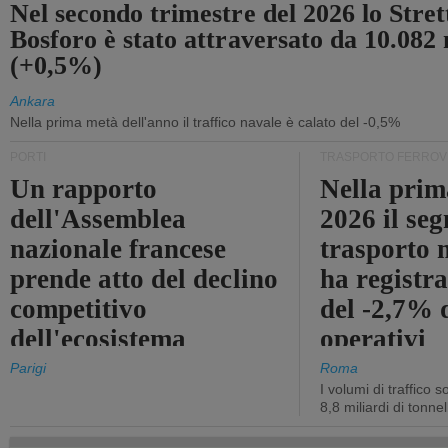
Nel secondo trimestre del 2026 lo Stret
Bosforo è stato attraversato da 10.082 
(+0,5%)
Ankara
Nella prima metà dell'anno il traffico navale è calato del -0,5%
PORTI
TRASPORTO FERROV
Un rapporto
Nella prim
dell'Assemblea
2026 il se
nazionale francese
trasporto 
prende atto del declino
ha registra
competitivo
del -2,7% d
dell'ecosistema
operativi
portuale statale
Parigi
Roma
I volumi di traffico s
8,8 miliardi di tonne