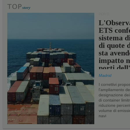
PORTI
L'Observ
ETS conf
sistema d
di quote 
sta avend
impatto n
porti del
Madrid
I correttivi propo
l'ampliamento dei 
designazione dei 
di container limitr
riduzione percent
volume di emissi
navi