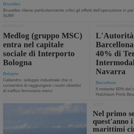
Bruxelles
Bruxelles ritiene particolarmente critici gli effetti dell'operazione in p
SURF
INTERPORTI
TRASPORTO INTERM
Medlog (gruppo MSC)
L'Autorità
entra nel capitale
Barcellona 
sociale di Interporto
40% di Te
Bologna
Intermodal
Navarra
Bologna
Caliandro: sviluppo industriale che ci
Barcellona
consentirà di raggiungere i nostri obiettivi
Il restante 60% del c
di traffico ferroviario merci
Hutchison Ports Bes
PORTI
Nel primo s
quest'anno i
marittimi ci