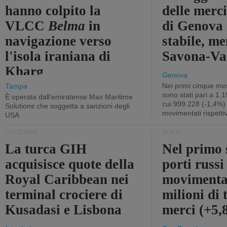
hanno colpito la
delle merci
VLCC
Belma
in
di Genova 
navigazione verso
stabile, me
l'isola iraniana di
Savona-Vad
Kharg
Genova
Nei primi cinque mes
Tampa
sono stati pari a 1.
È operata dall'emiratense Max Maritime
cui 999.228 (-1,4%)
Solutions che soggetta a sanzioni degli
movimentati rispetti
USA
CROCIERE
PORTI
La turca GIH
Nel primo 
acquisisce quote della
porti russ
Royal Caribbean nei
movimenta
terminal crociere di
milioni di 
Kusadasi e Lisbona
merci (+5