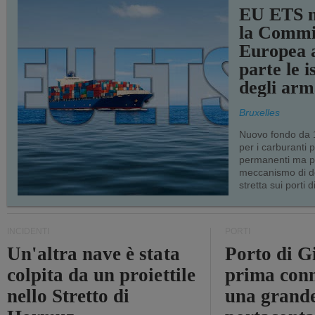
EU ETS m
la Commi
Europea a
parte le i
degli arm
Bruxelles
Nuovo fondo da 1
per i carburanti 
permanenti ma p
meccanismo di d
stretta sui porti d
INCIDENTI
PORTI
Un'altra nave è stata
Porto di G
colpita da un proiettile
prima conn
nello Stretto di
una grand