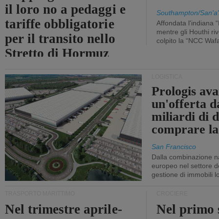
il loro no a pedaggi e
Southampton/San'a'
tariffe obbligatorie
Affondata l'indiana 
mentre gli Houthi ri
per il transito nello
colpito la “NCC Waf
Stretto di Hormuz
LOGISTICA
Prologis av
un'offerta d
miliardi di d
comprare la
San Francisco
Dalla combinazione n
europeo nel settore de
gestione di immobili lo
TRASPORTO MARITTIMO
CROCIERE
Nel trimestre aprile-
Nel primo 