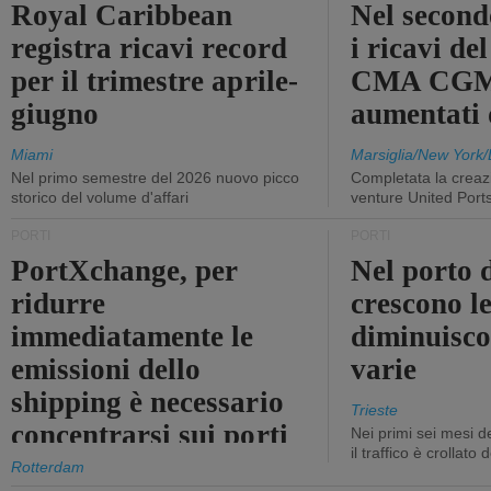
Royal Caribbean
Nel second
registra ricavi record
i ricavi de
per il trimestre aprile-
CMA CGM
giugno
aumentati
Miami
Marsiglia/New York/
Nel primo semestre del 2026 nuovo picco
Completata la creazi
storico del volume d'affari
venture United Port
PORTI
PORTI
PortXchange, per
Nel porto d
ridurre
crescono le
immediatamente le
diminuisco
emissioni dello
varie
shipping è necessario
Trieste
concentrarsi sui porti
Nei primi sei mesi 
il traffico è crollato
Rotterdam