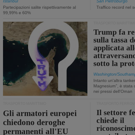
Istanbul
San Pietroburgo
Partecipazioni salite rispettivamente al
Traffico record nel 
99,99% e 60%
TRASPORTO MARITTIM
Trump fa re
sulla tassa 
applicata al
attraversa
sotto la pr
Washington/Southam
Intanto un'altra tanker,
Magnesium”, è stata c
nei pressi dell'Oman
TRASPORTO MARITTIMO
TRASPORTO FERROV
Il settore f
Gli armatori europei
chiede il
chiedono deroghe
riconoscim
permanenti all'EU