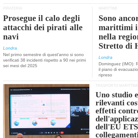
PIRATERIA
MARITTIMI
Prosegue il calo degli
Sono ancor
attacchi dei pirati alle
marittimi 
navi
nella regio
Stretto di
Londra
Nel primo semestre di quest'anno si sono
Londra
verificati 38 incidenti rispetto a 90 nei primi
Dominguez (IMO): R
sei mesi del 2025
il piano di evacuaz
ripreso
TRASPORTO MARITTIM
Uno studio e
rilevanti cost
effetti cont
dell'applica
dell'EU ETS
collegament