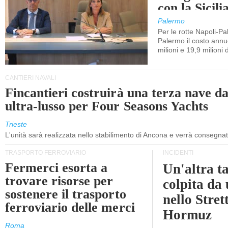
con la Sicili
Palermo
Per le rotte Napoli-P
Palermo il costo annuo
milioni e 19,9 milioni 
CANTIERI NAVALI
Fincantieri costruirà una terza nave d
ultra-lusso per Four Seasons Yachts
Trieste
L'unità sarà realizzata nello stabilimento di Ancona e verrà consegna
TRASPORTO FERROVIARIO
INCIDENTI
Fermerci esorta a
Un'altra t
trovare risorse per
colpita da
sostenere il trasporto
nello Stret
ferroviario delle merci
Hormuz
Roma