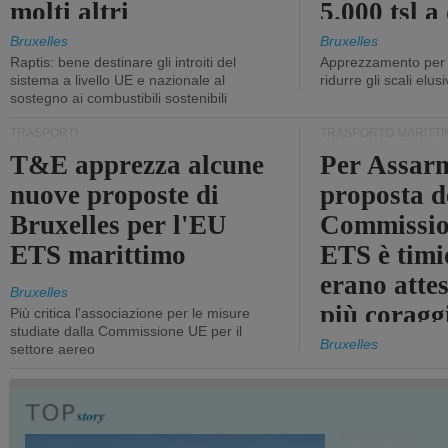
molti altri
5.000 tsl a
400 tsl
Bruxelles
Bruxelles
Raptis: bene destinare gli introiti del
Apprezzamento per l
sistema a livello UE e nazionale al
ridurre gli scali elusi
sostegno ai combustibili sostenibili
TRASPORTI
TRASPORTO MARITTI
T&E apprezza alcune
Per Assarm
nuove proposte di
proposta d
Bruxelles per l'EU
Commissio
ETS marittimo
ETS è timi
erano atte
Bruxelles
più coragg
Più critica l'associazione per le misure
studiate dalla Commissione UE per il
Bruxelles
settore aereo
TRASPORTI