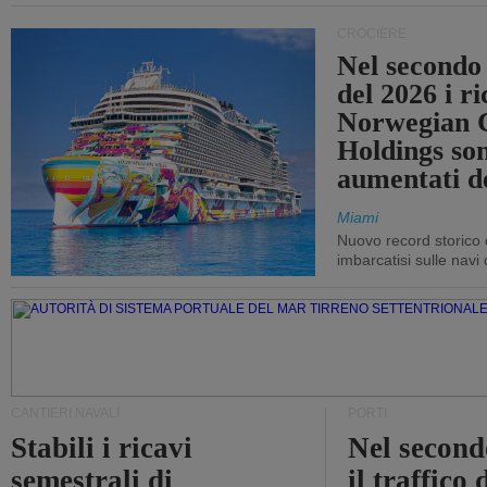
CROCIERE
Nel secondo
del 2026 i ri
Norwegian C
Holdings so
aumentati d
Miami
Nuovo record storico 
imbarcatisi sulle navi d
CANTIERI NAVALI
PORTI
Stabili i ricavi
Nel second
semestrali di
il traffico