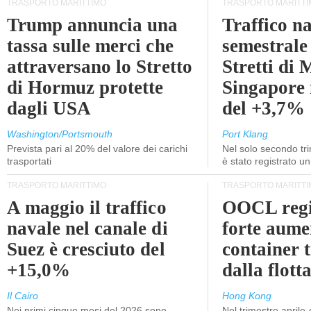
TRASPORTO MARITTIMO
TRASPORTO MARITTI
Trump annuncia una
Traffico n
tassa sulle merci che
semestrale
attraversano lo Stretto
Stretti di 
di Hormuz protette
Singapore 
dagli USA
del +3,7%
Washington/Portsmouth
Port Klang
Prevista pari al 20% del valore dei carichi
Nel solo secondo tr
trasportati
è stato registrato u
TRASPORTO MARITTIMO
TRASPORTO MARITTI
A maggio il traffico
OOCL regi
navale nel canale di
forte aume
Suez è cresciuto del
container 
+15,0%
dalla flott
Il Cairo
Hong Kong
Nei primi cinque mesi del 2026 sono
Nel trimestre aprile-