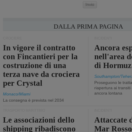
Invio
DALLA PRIMA PAGINA
CROCIERE
INCIDENTI
In vigore il contratto
Ancora esp
con Fincantieri per la
nell'area d
costruzione di una
di Hormuz
terza nave da crociera
Southampton/Teher
per Crystal
Proseguono le tratt
riapertura ai transit
ancora lontana
Monaco/Miami
La consegna è prevista nel 2034
TRASPORTO MARITTIMO
INCIDENTI
Le associazioni dello
Attaccate 
shipping ribadiscono
Mar Ross