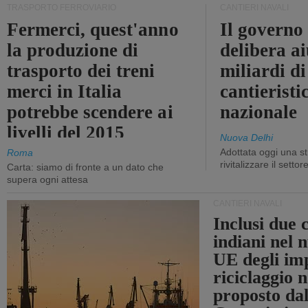
TRASPORTO FERROVIARIO
CANTIERI NAVALI
Fermerci, quest'anno
Il governo
la produzione di
delibera ai
trasporto dei treni
miliardi di
merci in Italia
cantieristi
potrebbe scendere ai
nazionale
livelli del 2015
Nuova Delhi
Adottata oggi una st
Roma
rivitalizzare il settor
Carta: siamo di fronte a un dato che
supera ogni attesa
CANTIERI NAVALI
Inclusi due 
indiani nel 
UE degli imp
riciclaggio 
proposto dal