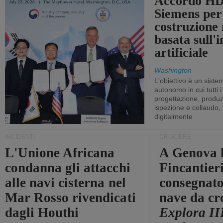
Accordo HD
Siemens per
costruzione
basata sull'i
artificiale
Washington
L'obiettivo è un sist
autonomo in cui tutti i
progettazione, produzi
ispezione e collaudo,
digitalmente
INCIDENTI
CROCIERE
L'Unione Africana
A Genova 
condanna gli attacchi
Fincantier
alle navi cisterna nel
consegnato
Mar Rosso rivendicati
nave da cr
dagli Houthi
Explora II