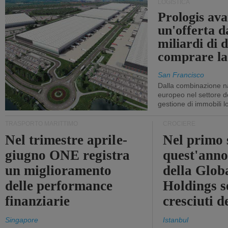
LOGISTICA
Prologis av
un'offerta d
miliardi di d
comprare la
San Francisco
Dalla combinazione n
europeo nel settore de
gestione di immobili lo
TRASPORTO MARITTIMO
CROCIERE
Nel trimestre aprile-
Nel primo 
giugno ONE registra
quest'anno 
un miglioramento
della Glob
delle performance
Holdings 
finanziarie
cresciuti 
Singapore
Istanbul