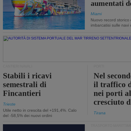
aumentati d
Miami
Nuovo record storico 
imbarcatisi sulle navi d
CANTIERI NAVALI
PORTI
Stabili i ricavi
Nel second
semestrali di
il traffico
Fincantieri
nei porti a
cresciuto 
Trieste
Utile netto in crescita del +191,4%. Calo
Tirana
del -58,5% dei nuovi ordini
TRASPORTO MARITTIM