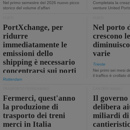
Nel primo semestre del 2026 nuovo picco
Completata la creazi
storico del volume d'affari
venture United Port
PORTI
PORTI
PortXchange, per
Nel porto d
ridurre
crescono le
immediatamente le
diminuisco
emissioni dello
varie
shipping è necessario
Trieste
concentrarsi sui porti
Nei primi sei mesi 
il traffico è crollato
Rotterdam
TRASPORTO FERROVIARIO
CANTIERI NAVALI
Fermerci, quest'anno
Il governo
la produzione di
delibera ai
trasporto dei treni
miliardi di
merci in Italia
cantieristi