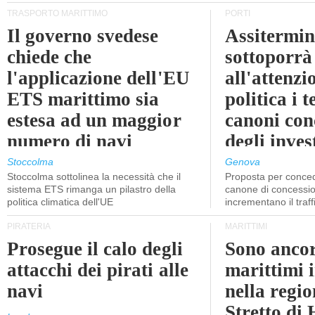
TRASPORTO MARITTIMO
PORTI
Il governo svedese
Assitermin
chiede che
sottoporrà
l'applicazione dell'EU
all'attenzi
ETS marittimo sia
politica i 
estesa ad un maggior
canoni con
numero di navi
degli inves
dell'inter
Stoccolma
Genova
Stoccolma sottolinea la necessità che il
Proposta per conced
sistema ETS rimanga un pilastro della
canone di concessio
politica climatica dell'UE
incrementano il traff
PIRATERIA
MARITTIMI
Prosegue il calo degli
Sono ancor
attacchi dei pirati alle
marittimi 
navi
nella regio
Stretto di