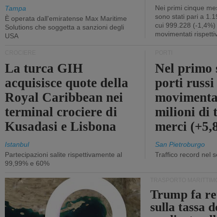
Nei primi cinque mes
Tampa
sono stati pari a 1.
È operata dall'emiratense Max Maritime
cui 999.228 (-1,4%)
Solutions che soggetta a sanzioni degli
movimentati rispetti
USA
CROCIERE
PORTI
La turca GIH
Nel primo 
acquisisce quote della
porti russ
Royal Caribbean nei
movimenta
terminal crociere di
milioni di 
Kusadasi e Lisbona
merci (+5
Istanbul
San Pietroburgo
Partecipazioni salite rispettivamente al
Traffico record nel 
99,99% e 60%
TRASPORTO MARITTIM
Trump fa re
sulla tassa 