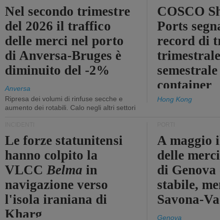
Nel secondo trimestre
COSCO Sh
del 2026 il traffico
Ports segn
delle merci nel porto
record di t
di Anversa-Bruges è
trimestrale
diminuito del -2%
semestrale
container
Anversa
Ripresa dei volumi di rinfuse secche e
Hong Kong
aumento dei rotabili. Calo negli altri settori
INCIDENTI
PORTI
Le forze statunitensi
A maggio il
hanno colpito la
delle merci
VLCC
Belma
in
di Genova 
navigazione verso
stabile, me
l'isola iraniana di
Savona-Vad
Kharg
Genova