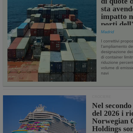
di quote 
sta avend
impatto n
porti del
Madrid
I correttivi propo
l'ampliamento dei 
designazione dei 
di container limitr
riduzione percent
volume di emissi
navi
CROCIERE
Nel secondo
del 2026 i ri
Norwegian C
Holdings so