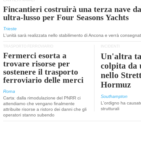
CANTIERI NAVALI
Fincantieri costruirà una terza nave d
ultra-lusso per Four Seasons Yachts
Trieste
L'unità sarà realizzata nello stabilimento di Ancona e verrà consegna
TRASPORTO FERROVIARIO
INCIDENTI
Fermerci esorta a
Un'altra t
trovare risorse per
colpita da
sostenere il trasporto
nello Stret
ferroviario delle merci
Hormuz
Roma
Southampton
Carta: dalla rimodulazione del PNRR ci
L'ordigno ha causato
attendiamo che vengano finalmente
strutturali
attribuite risorse a ristoro dei danni che gli
operatori stanno subendo