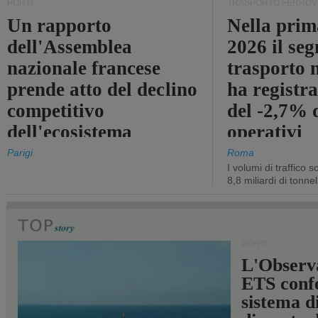
PORTI
TRASPORTO FERROV
Un rapporto
Nella prim
dell'Assemblea
2026 il se
nazionale francese
trasporto 
prende atto del declino
ha registra
competitivo
del -2,7% d
dell'ecosistema
operativi
portuale statale
Parigi
Roma
I volumi di traffico s
8,8 miliardi di tonne
PORTI
L'Observ
ETS conf
sistema d