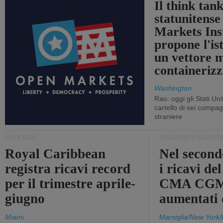
Il think tan
statunitens
Markets Ins
propone l'is
un vettore 
containerizz
Washington
Rao: oggi gli Stati Un
cartello di sei compa
straniere
CROCIERE
TRASPORTO MARITTI
Royal Caribbean
Nel second
registra ricavi record
i ricavi de
per il trimestre aprile-
CMA CGM
giugno
aumentati
Miami
Marsiglia/New York/