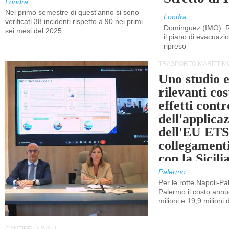
Londra
Nel primo semestre di quest'anno si sono
Londra
verificati 38 incidenti rispetto a 90 nei primi
Dominguez (IMO): R
sei mesi del 2025
il piano di evacuaz
ripreso
TRASPORTO MARITTIM
Uno studio e
rilevanti cost
effetti cont
dell'applica
dell'EU ETS
collegament
con la Sicili
Palermo
Per le rotte Napoli-P
Palermo il costo annuo
milioni e 19,9 milioni 