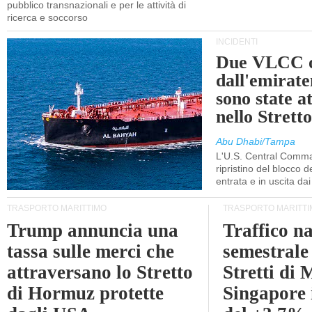
pubblico transnazionali e per le attività di
ricerca e soccorso
INCIDENTI
Due VLCC o
dall'emira
sono state a
nello Stret
Abu Dhabi/Tampa
L'U.S. Central Comma
ripristino del blocco de
entrata e in uscita dai 
TRASPORTO MARITTIMO
TRASPORTO MARITTI
Trump annuncia una
Traffico n
tassa sulle merci che
semestrale
attraversano lo Stretto
Stretti di 
di Hormuz protette
Singapore 