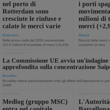
nel porto di
i porti sp
Rotterdam sono
movimenta
cresciute le rinfuse e
milioni di 
calate le merci varie
merci (+2
Rotterdam
Madrid
Nella prima metà del 2026 movimentate
Record delle merci 
212,0 milioni di tonnellate di merci (+0,4%)
container (in teu)
CONCORRENZA
La Commissione UE avvia un'indagine
approfondita sulla concentrazione Sa
Bruxelles
Bruxelles ritiene particolarmente critici gli effetti dell'operazione in p
SURF
INTERPORTI
TRASPORTO INTERM
Medlog (gruppo MSC)
L'Autorità
entra nel capitale
Barcellona 