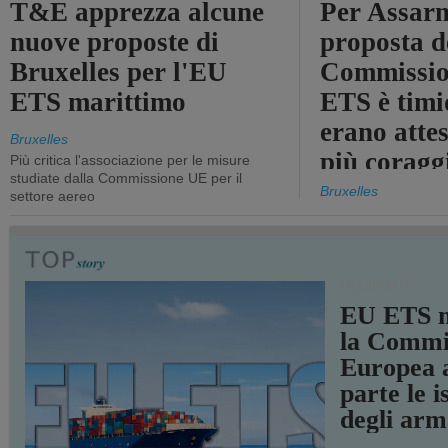
T&E apprezza alcune
Per Assarm
nuove proposte di
proposta d
Bruxelles per l'EU
Commissio
ETS marittimo
ETS è timi
erano atte
Bruxelles
più coragg
Più critica l'associazione per le misure
studiate dalla Commissione UE per il
Bruxelles
settore aereo
TRASPORTI
EU ETS m
la Commi
Europea a
parte le i
degli arm