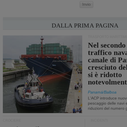
Invio
DALLA PRIMA PAGINA
TRASPORTO MARITTIM
Nel secondo 
traffico nav
canale di P
cresciuto d
si è ridotto
notevolment
Panamá/Balboa
L'ACP introduce nuove
pescaggio delle navi
riduzioni del numero gi
CROCIERE
INCIDENTI