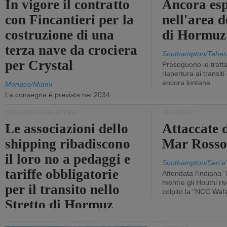
In vigore il contratto
Ancora esp
con Fincantieri per la
nell'area d
costruzione di una
di Hormuz
terza nave da crociera
Southampton/Teher
per Crystal
Proseguono le tratt
riapertura ai transit
ancora lontana
Monaco/Miami
La consegna è prevista nel 2034
TRASPORTO MARITTIMO
INCIDENTI
Le associazioni dello
Attaccate 
shipping ribadiscono
Mar Ross
il loro no a pedaggi e
Southampton/San'a'
tariffe obbligatorie
Affondata l'indiana 
mentre gli Houthi ri
per il transito nello
colpito la “NCC Waf
Stretto di Hormuz