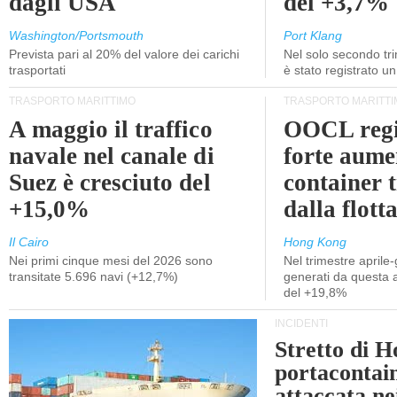
dagli USA
del +3,7%
Washington/Portsmouth
Port Klang
Prevista pari al 20% del valore dei carichi
Nel solo secondo tr
trasportati
è stato registrato u
TRASPORTO MARITTIMO
TRASPORTO MARITTI
A maggio il traffico
OOCL regi
navale nel canale di
forte aume
Suez è cresciuto del
container 
+15,0%
dalla flott
Il Cairo
Hong Kong
Nei primi cinque mesi del 2026 sono
Nel trimestre aprile-
transitate 5.696 navi (+12,7%)
generati da questa at
del +19,8%
INCIDENTI
Stretto di 
portacontain
attaccata nei