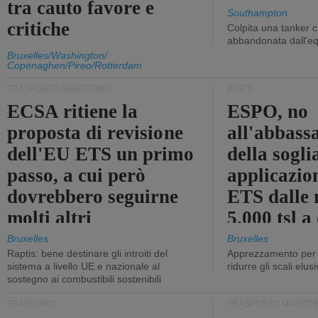
tra cauto favore e
Southampton
critiche
Colpita una tanker c
abbandonata dall'e
Bruxelles/Washington/
Copenaghen/Pireo/Rotterdam
TRASPORTO MARITTIMO
PORTI
ECSA ritiene la
ESPO, no
proposta di revisione
all'abbass
dell'EU ETS un primo
della sogli
passo, a cui però
applicazio
dovrebbero seguirne
ETS dalle 
molti altri
5.000 tsl a
400 tsl
Bruxelles
Bruxelles
Raptis: bene destinare gli introiti del
Apprezzamento per l
sistema a livello UE e nazionale al
ridurre gli scali elusi
sostegno ai combustibili sostenibili
TRASPORTI
TRASPORTO MARITTI