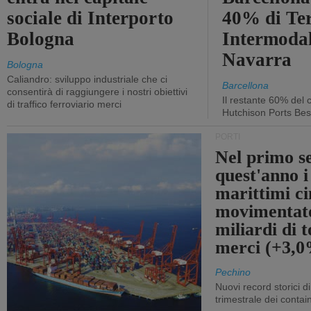
sociale di Interporto
40% di Te
Bologna
Intermodal
Navarra
Bologna
Caliandro: sviluppo industriale che ci
Barcellona
consentirà di raggiungere i nostri obiettivi
Il restante 60% del c
di traffico ferroviario merci
Hutchison Ports Bes
PORTI
Nel primo s
quest'anno i
marittimi ci
movimentato
miliardi di t
merci (+3,
Pechino
Nuovi record storici di
trimestrale dei contai