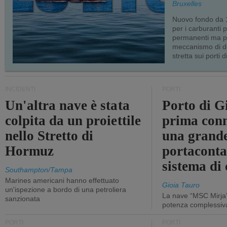
Bruxelles
Nuovo fondo da 1
per i carburanti 
permanenti ma p
meccanismo di d
stretta sui porti d
INCIDENTI
PORTI
Un'altra nave è stata
Porto di G
colpita da un proiettile
prima conn
nello Stretto di
una grand
Hormuz
portaconta
sistema di 
Southampton/Tampa
Marines americani hanno effettuato
Gioia Tauro
un'ispezione a bordo di una petroliera
La nave “MSC Mirja”
sanzionata
potenza complessiva
PORTI
PORTI