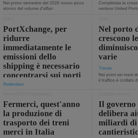
Nel primo semestre del 2026 nuovo picco
Completata la creazi
storico del volume d'affari
venture United Port
PORTI
PORTI
PortXchange, per
Nel porto d
ridurre
crescono le
immediatamente le
diminuisco
emissioni dello
varie
shipping è necessario
Trieste
concentrarsi sui porti
Nei primi sei mesi 
il traffico è crollato
Rotterdam
TRASPORTO FERROVIARIO
CANTIERI NAVALI
Fermerci, quest'anno
Il governo
la produzione di
delibera ai
trasporto dei treni
miliardi di
merci in Italia
cantieristi