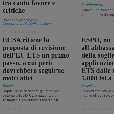
tra cauto favore e
Southampton
critiche
Colpita una tanker c
abbandonata dall'e
Bruxelles/Washington/
Copenaghen/Pireo/Rotterdam
TRASPORTO MARITTIMO
PORTI
ECSA ritiene la
ESPO, no
proposta di revisione
all'abbass
dell'EU ETS un primo
della sogli
passo, a cui però
applicazio
dovrebbero seguirne
ETS dalle 
molti altri
5.000 tsl a
400 tsl
Bruxelles
Bruxelles
Raptis: bene destinare gli introiti del
Apprezzamento per l
sistema a livello UE e nazionale al
ridurre gli scali elusi
sostegno ai combustibili sostenibili
TRASPORTI
TRASPORTO MARITTI