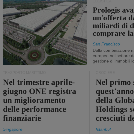
LOGISTICA
Prologis av
un'offerta d
miliardi di d
comprare la
San Francisco
Dalla combinazione n
europeo nel settore de
gestione di immobili lo
TRASPORTO MARITTIMO
CROCIERE
Nel trimestre aprile-
Nel primo 
giugno ONE registra
quest'anno 
un miglioramento
della Glob
delle performance
Holdings 
finanziarie
cresciuti 
Singapore
Istanbul