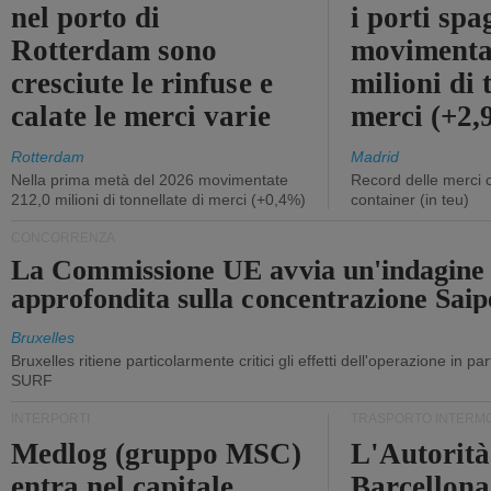
nel porto di
i porti sp
Rotterdam sono
movimenta
cresciute le rinfuse e
milioni di 
calate le merci varie
merci (+2
Rotterdam
Madrid
Nella prima metà del 2026 movimentate
Record delle merci 
212,0 milioni di tonnellate di merci (+0,4%)
container (in teu)
CONCORRENZA
La Commissione UE avvia un'indagine
approfondita sulla concentrazione Sa
Bruxelles
Bruxelles ritiene particolarmente critici gli effetti dell'operazione in p
SURF
INTERPORTI
TRASPORTO INTERM
Medlog (gruppo MSC)
L'Autorità
entra nel capitale
Barcellona 