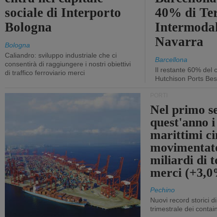
sociale di Interporto
40% di Te
Bologna
Intermodal
Navarra
Bologna
Caliandro: sviluppo industriale che ci
Barcellona
consentirà di raggiungere i nostri obiettivi
Il restante 60% del c
di traffico ferroviario merci
Hutchison Ports Bes
PORTI
Nel primo s
quest'anno i
marittimi ci
movimentato
miliardi di t
merci (+3,
Pechino
Nuovi record storici di
trimestrale dei contai