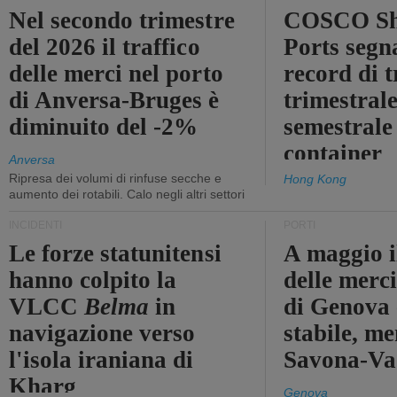
Nel secondo trimestre
COSCO Sh
del 2026 il traffico
Ports segn
delle merci nel porto
record di t
di Anversa-Bruges è
trimestrale
diminuito del -2%
semestrale
container
Anversa
Ripresa dei volumi di rinfuse secche e
Hong Kong
aumento dei rotabili. Calo negli altri settori
INCIDENTI
PORTI
Le forze statunitensi
A maggio il
hanno colpito la
delle merci
VLCC
Belma
in
di Genova 
navigazione verso
stabile, me
l'isola iraniana di
Savona-Vad
Kharg
Genova