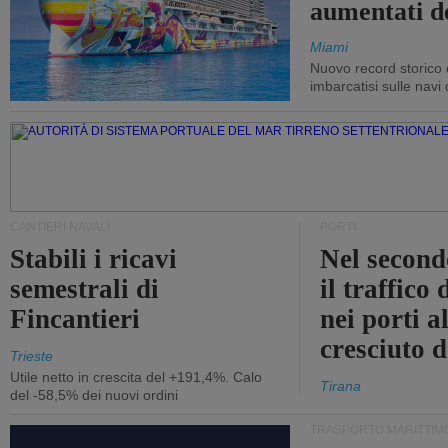
aumentati d
Miami
Nuovo record storico 
imbarcatisi sulle navi d
CANTIERI NAVALI
PORTI
Stabili i ricavi
Nel second
semestrali di
il traffico
Fincantieri
nei porti a
cresciuto 
Trieste
Utile netto in crescita del +191,4%. Calo
Tirana
del -58,5% dei nuovi ordini
TRASPORTO MARITTIM