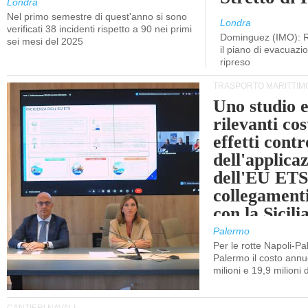
Londra
Nel primo semestre di quest'anno si sono
Londra
verificati 38 incidenti rispetto a 90 nei primi
Dominguez (IMO): R
sei mesi del 2025
il piano di evacuaz
ripreso
TRASPORTO MARITTIM
Uno studio e
rilevanti cost
effetti cont
dell'applica
dell'EU ETS
collegament
con la Sicili
Palermo
Per le rotte Napoli-P
Palermo il costo annuo
milioni e 19,9 milioni 