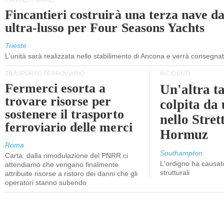
CANTIERI NAVALI
Fincantieri costruirà una terza nave d
ultra-lusso per Four Seasons Yachts
Trieste
L'unità sarà realizzata nello stabilimento di Ancona e verrà consegna
TRASPORTO FERROVIARIO
INCIDENTI
Fermerci esorta a
Un'altra t
trovare risorse per
colpita da
sostenere il trasporto
nello Stret
ferroviario delle merci
Hormuz
Roma
Southampton
Carta: dalla rimodulazione del PNRR ci
L'ordigno ha causato
attendiamo che vengano finalmente
strutturali
attribuite risorse a ristoro dei danni che gli
operatori stanno subendo