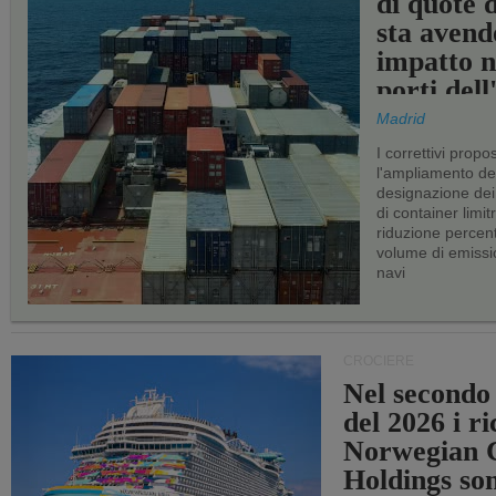
di quote 
sta avend
impatto n
porti del
Madrid
I correttivi propo
l'ampliamento dei 
designazione dei 
di container limitr
riduzione percent
volume di emissi
navi
CROCIERE
Nel secondo
del 2026 i ri
Norwegian C
Holdings so