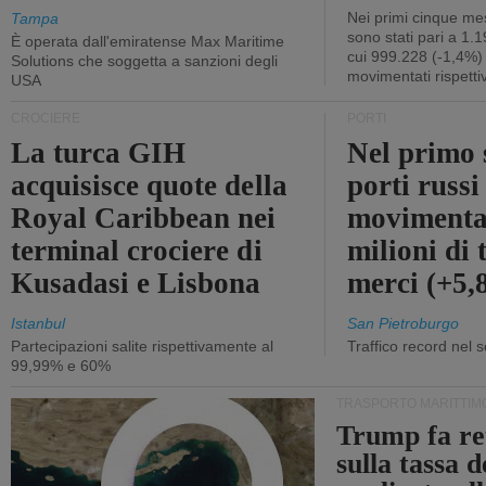
Nei primi cinque mes
Tampa
sono stati pari a 1.
È operata dall'emiratense Max Maritime
cui 999.228 (-1,4%)
Solutions che soggetta a sanzioni degli
movimentati rispetti
USA
CROCIERE
PORTI
La turca GIH
Nel primo 
acquisisce quote della
porti russ
Royal Caribbean nei
movimenta
terminal crociere di
milioni di 
Kusadasi e Lisbona
merci (+5
Istanbul
San Pietroburgo
Partecipazioni salite rispettivamente al
Traffico record nel 
99,99% e 60%
TRASPORTO MARITTIM
Trump fa re
sulla tassa 