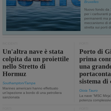
Bruxelles
Nuovo fondo da 1
per i carburanti 
permanenti ma p
meccanismo di d
stretta sui porti d
INCIDENTI
PORTI
Un'altra nave è stata
Porto di G
colpita da un proiettile
prima conn
nello Stretto di
una grand
Hormuz
portaconta
sistema di 
Southampton/Tampa
Marines americani hanno effettuato
Gioia Tauro
un'ispezione a bordo di una petroliera
La nave “MSC Mirja”
sanzionata
potenza complessiva
PORTI
PORTI