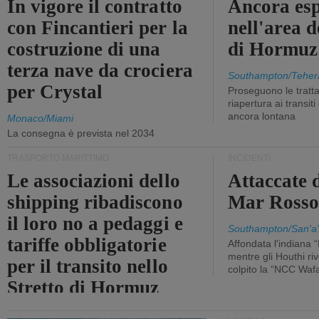
In vigore il contratto
Ancora esp
con Fincantieri per la
nell'area d
costruzione di una
di Hormuz
terza nave da crociera
Southampton/Teher
per Crystal
Proseguono le tratt
riapertura ai transit
ancora lontana
Monaco/Miami
La consegna è prevista nel 2034
TRASPORTO MARITTIMO
INCIDENTI
Le associazioni dello
Attaccate 
shipping ribadiscono
Mar Ross
il loro no a pedaggi e
Southampton/San'a'
tariffe obbligatorie
Affondata l'indiana 
mentre gli Houthi ri
per il transito nello
colpito la “NCC Waf
Stretto di Hormuz