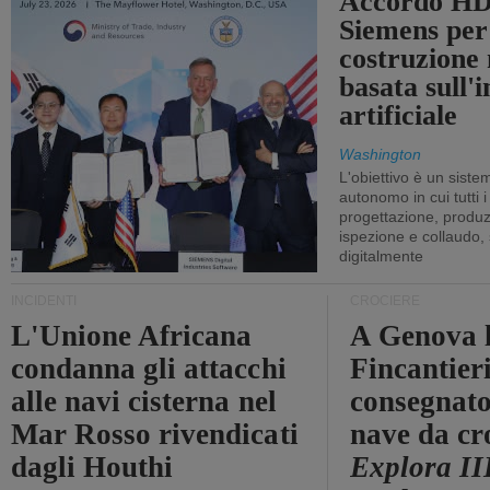
Accordo HD
Siemens per
costruzione
basata sull'i
artificiale
Washington
L'obiettivo è un sist
autonomo in cui tutti i
progettazione, produzi
ispezione e collaudo,
digitalmente
INCIDENTI
CROCIERE
L'Unione Africana
A Genova 
condanna gli attacchi
Fincantier
alle navi cisterna nel
consegnato
Mar Rosso rivendicati
nave da cr
dagli Houthi
Explora II