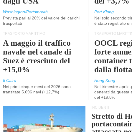
dagli USA
del +3,7%
Washington/Portsmouth
Port Klang
Prevista pari al 20% del valore dei carichi
Nel solo secondo tr
trasportati
è stato registrato u
TRASPORTO MARITTIMO
TRASPORTO MARITTI
A maggio il traffico
OOCL regi
navale nel canale di
forte aume
Suez è cresciuto del
container 
+15,0%
dalla flott
Il Cairo
Hong Kong
Nei primi cinque mesi del 2026 sono
Nel trimestre aprile-
transitate 5.696 navi (+12,7%)
generati da questa at
del +19,8%
INCIDENTI
Stretto di 
portacontain
attaccata nei