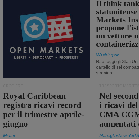
Il think tan
statunitens
Markets Ins
propone l'is
un vettore 
containerizz
Washington
Rao: oggi gli Stati Un
cartello di sei compa
straniere
CROCIERE
TRASPORTO MARITTI
Royal Caribbean
Nel second
registra ricavi record
i ricavi de
per il trimestre aprile-
CMA CGM
giugno
aumentati
Miami
Marsiglia/New York/