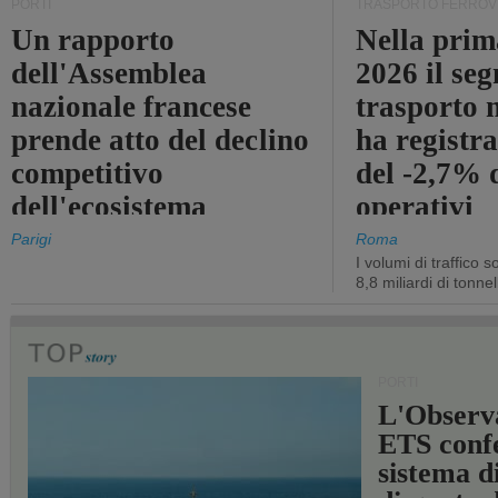
PORTI
TRASPORTO FERROV
Un rapporto
Nella prim
dell'Assemblea
2026 il se
nazionale francese
trasporto 
prende atto del declino
ha registra
competitivo
del -2,7% d
dell'ecosistema
operativi
portuale statale
Parigi
Roma
I volumi di traffico s
8,8 miliardi di tonne
PORTI
L'Observ
ETS conf
sistema d