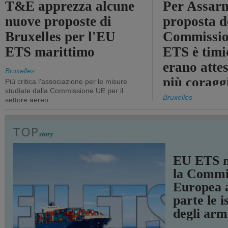
T&E apprezza alcune
Per Assarm
nuove proposte di
proposta d
Bruxelles per l'EU
Commissio
ETS marittimo
ETS è timi
erano atte
Bruxelles
più coragg
Più critica l'associazione per le misure
studiate dalla Commissione UE per il
Bruxelles
settore aereo
TRASPORTI
EU ETS m
la Commi
Europea a
parte le i
degli arm