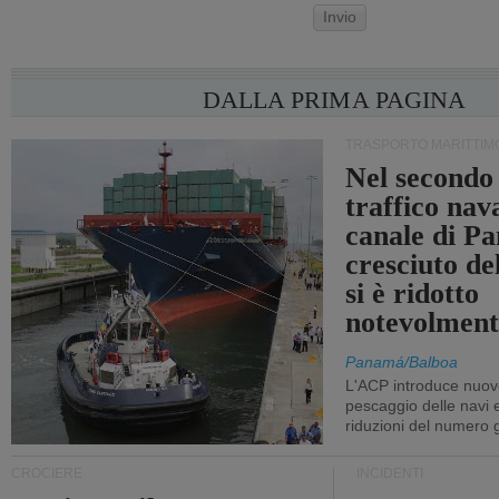
Invio
DALLA PRIMA PAGINA
TRASPORTO MARITTIM
Nel secondo 
traffico nav
canale di P
cresciuto d
si è ridotto
notevolment
Panamá/Balboa
L'ACP introduce nuove
pescaggio delle navi
riduzioni del numero gi
CROCIERE
INCIDENTI