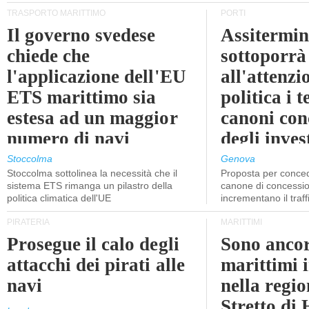
TRASPORTO MARITTIMO
PORTI
Il governo svedese
Assitermin
chiede che
sottoporrà
l'applicazione dell'EU
all'attenzi
ETS marittimo sia
politica i 
estesa ad un maggior
canoni con
numero di navi
degli inves
dell'inter
Stoccolma
Genova
Stoccolma sottolinea la necessità che il
Proposta per conced
sistema ETS rimanga un pilastro della
canone di concessio
politica climatica dell'UE
incrementano il traff
PIRATERIA
MARITTIMI
Prosegue il calo degli
Sono ancor
attacchi dei pirati alle
marittimi 
navi
nella regio
Stretto di