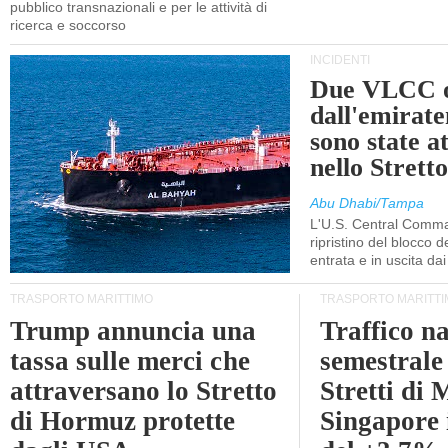
pubblico transnazionali e per le attività di
ricerca e soccorso
INCIDENTI
Due VLCC o
dall'emira
sono state a
nello Stret
Abu Dhabi/Tampa
L'U.S. Central Comma
ripristino del blocco de
entrata e in uscita dai 
TRASPORTO MARITTIMO
TRASPORTO MARITTI
Trump annuncia una
Traffico n
tassa sulle merci che
semestrale
attraversano lo Stretto
Stretti di 
di Hormuz protette
Singapore 