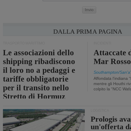
Invio
DALLA PRIMA PAGINA
TRASPORTO MARITTIMO
INCIDENTI
Le associazioni dello
Attaccate 
shipping ribadiscono
Mar Ross
il loro no a pedaggi e
Southampton/San'a'
tariffe obbligatorie
Affondata l'indiana 
mentre gli Houthi ri
per il transito nello
colpito la “NCC Waf
Stretto di Hormuz
LOGISTICA
Prologis av
un'offerta d