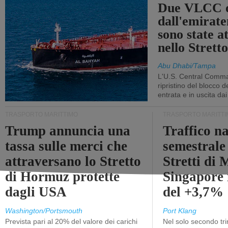
Due VLCC o
dall'emira
sono state a
nello Stret
Abu Dhabi/Tampa
L'U.S. Central Comma
ripristino del blocco de
entrata e in uscita dai 
TRASPORTO MARITTIMO
TRASPORTO MARITTI
Trump annuncia una
Traffico n
tassa sulle merci che
semestrale
attraversano lo Stretto
Stretti di 
di Hormuz protette
Singapore 
dagli USA
del +3,7%
Washington/Portsmouth
Port Klang
Prevista pari al 20% del valore dei carichi
Nel solo secondo tr