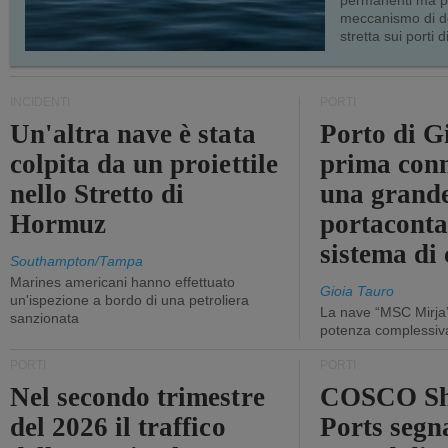
permanenti ma p
meccanismo di d
stretta sui porti d
INCIDENTI
PORTI
Un'altra nave è stata
Porto di G
colpita da un proiettile
prima conn
nello Stretto di
una grand
Hormuz
portaconta
sistema di 
Southampton/Tampa
Marines americani hanno effettuato
Gioia Tauro
un'ispezione a bordo di una petroliera
La nave “MSC Mirja”
sanzionata
potenza complessiva
PORTI
PORTI
Nel secondo trimestre
COSCO Sh
del 2026 il traffico
Ports segn