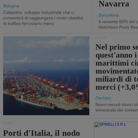
Navarra
Bologna
Caliandro: sviluppo industriale che ci
Barcellona
consentirà di raggiungere i nostri obiettivi
Il restante 60% del c
di traffico ferroviario merci
Hutchison Ports Bes
PORTI
Nel primo s
quest'anno i
marittimi ci
movimentato
miliardi di t
merci (+3,
Pechino
Nuovi record storici di
trimestrale dei contai
PORTI
Porti d'Italia, il nodo