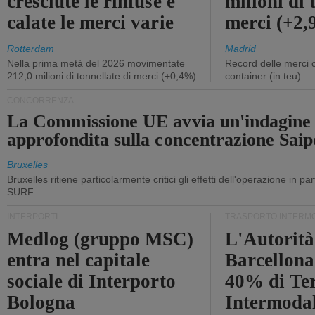
cresciute le rinfuse e
milioni di 
calate le merci varie
merci (+2
Rotterdam
Madrid
Nella prima metà del 2026 movimentate
Record delle merci 
212,0 milioni di tonnellate di merci (+0,4%)
container (in teu)
CONCORRENZA
La Commissione UE avvia un'indagine
approfondita sulla concentrazione Sa
Bruxelles
Bruxelles ritiene particolarmente critici gli effetti dell'operazione in p
SURF
INTERPORTI
TRASPORTO INTERM
Medlog (gruppo MSC)
L'Autorità
entra nel capitale
Barcellona 
sociale di Interporto
40% di Te
Bologna
Intermodal