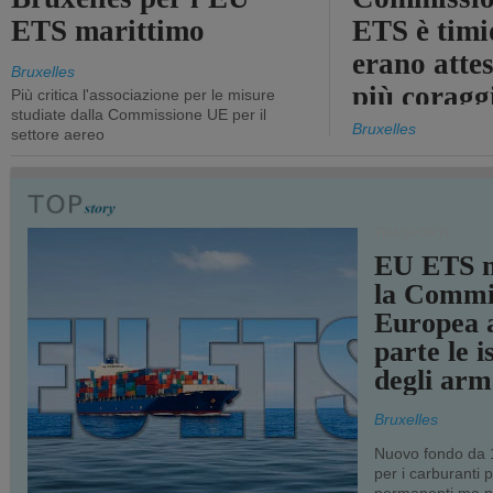
ETS marittimo
ETS è timi
erano atte
Bruxelles
più coragg
Più critica l'associazione per le misure
studiate dalla Commissione UE per il
Bruxelles
settore aereo
TRASPORTI
EU ETS m
la Commi
Europea a
parte le i
degli arm
Bruxelles
Nuovo fondo da 1
per i carburanti 