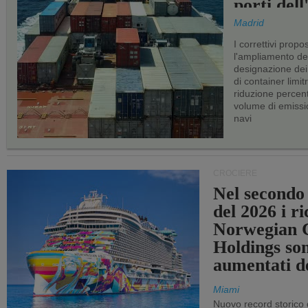
porti del
Madrid
I correttivi propo
l'ampliamento dei 
designazione dei 
di container limitr
riduzione percent
volume di emissi
navi
CROCIERE
Nel secondo
del 2026 i ri
Norwegian C
Holdings so
aumentati d
Miami
Nuovo record storico 