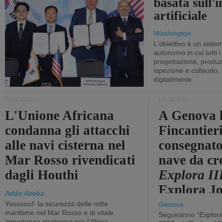
basata sull'i
artificiale
Washington
L'obiettivo è un sist
autonomo in cui tutti i
progettazione, produzi
ispezione e collaudo,
digitalmente
INCIDENTI
CROCIERE
L'Unione Africana
A Genova 
condanna gli attacchi
Fincantier
alle navi cisterna nel
consegnato
Mar Rosso rivendicati
nave da cr
dagli Houthi
Explora II
Explora J
Addis Abeba
Youssouf: la sicurezza delle rotte
Genova
marittime nel Mar Rosso è di vitale
Seguiranno “Explora
importanza strategica per l'Africa