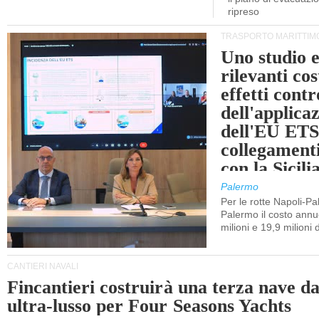
ripreso
TRASPORTO MARITTIM
Uno studio e
rilevanti cost
effetti cont
dell'applica
dell'EU ETS
collegament
con la Sicili
Palermo
Per le rotte Napoli-P
Palermo il costo annuo
milioni e 19,9 milioni 
CANTIERI NAVALI
Fincantieri costruirà una terza nave d
ultra-lusso per Four Seasons Yachts