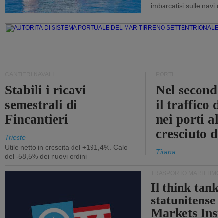
imbarcatisi sulle navi d
CANTIERI NAVALI
PORTI
Stabili i ricavi
Nel second
semestrali di
il traffico
Fincantieri
nei porti a
cresciuto 
Trieste
Utile netto in crescita del +191,4%. Calo
Tirana
del -58,5% dei nuovi ordini
TRASPORTO MARITTIM
Il think tan
statunitens
Markets Ins