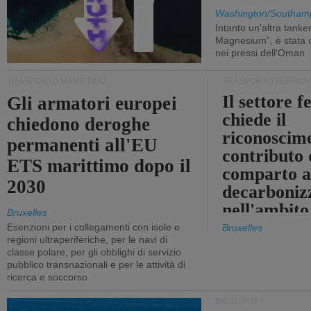
Washington/Southam
Intanto un'altra tanker,
Magnesium”, è stata c
nei pressi dell'Oman
TRASPORTO MARITTIMO
TRASPORTO FERROV
Il settore f
Gli armatori europei
chiede il
chiedono deroghe
riconoscim
permanenti all'EU
contributo 
ETS marittimo dopo il
comparto a
2030
decarboniz
nell'ambito
Bruxelles
revisione d
Esenzioni per i collegamenti con isole e
Bruxelles
regioni ultraperiferiche, per le navi di
EU ETS
classe polare, per gli obblighi di servizio
pubblico transnazionali e per le attività di
ricerca e soccorso
INCIDENTI