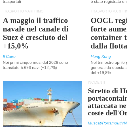
trasportati
è stato registrato u
TRASPORTO MARITTIMO
TRASPORTO MARITTI
A maggio il traffico
OOCL regi
navale nel canale di
forte aume
Suez è cresciuto del
container 
+15,0%
dalla flott
Il Cairo
Hong Kong
Nei primi cinque mesi del 2026 sono
Nel trimestre aprile-
transitate 5.696 navi (+12,7%)
generati da questa at
del +19,8%
INCIDENTI
Stretto di 
portacontain
attaccata nei
coste dell'
Muscat/Portsmouth/N