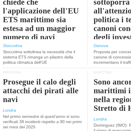
chiede che
sottoporrà
l'applicazione dell'EU
all'attenzi
ETS marittimo sia
politica i 
estesa ad un maggior
canoni con
numero di navi
degli inves
dell'inter
Stoccolma
Genova
Stoccolma sottolinea la necessità che il
Proposta per conced
sistema ETS rimanga un pilastro della
canone di concessio
politica climatica dell'UE
incrementano il traff
PIRATERIA
MARITTIMI
Prosegue il calo degli
Sono ancor
attacchi dei pirati alle
marittimi 
navi
nella regio
Stretto di
Londra
Nel primo semestre di quest'anno si sono
Londra
verificati 38 incidenti rispetto a 90 nei primi
Dominguez (IMO): R
sei mesi del 2025
il piano di evacuaz