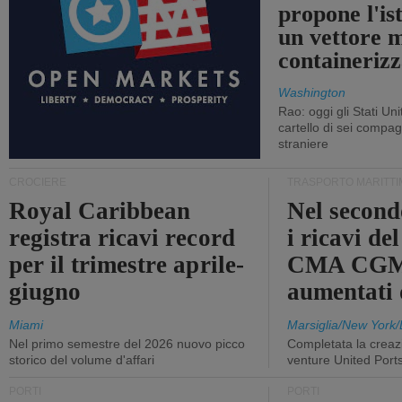
propone l'is
un vettore 
containerizz
Washington
Rao: oggi gli Stati Un
cartello di sei compa
straniere
CROCIERE
TRASPORTO MARITTI
Royal Caribbean
Nel second
registra ricavi record
i ricavi de
per il trimestre aprile-
CMA CGM
giugno
aumentati
Miami
Marsiglia/New York/
Nel primo semestre del 2026 nuovo picco
Completata la creazi
storico del volume d'affari
venture United Port
PORTI
PORTI