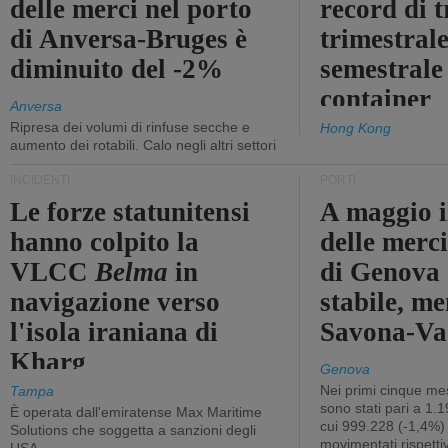
delle merci nel porto
record di t
di Anversa-Bruges è
trimestrale
diminuito del -2%
semestrale
container
Anversa
Ripresa dei volumi di rinfuse secche e
Hong Kong
aumento dei rotabili. Calo negli altri settori
INCIDENTI
PORTI
Le forze statunitensi
A maggio il
hanno colpito la
delle merci
VLCC
Belma
in
di Genova 
navigazione verso
stabile, me
l'isola iraniana di
Savona-Vad
Kharg
Genova
Nei primi cinque mes
Tampa
sono stati pari a 1.
È operata dall'emiratense Max Maritime
cui 999.228 (-1,4%)
Solutions che soggetta a sanzioni degli
movimentati rispetti