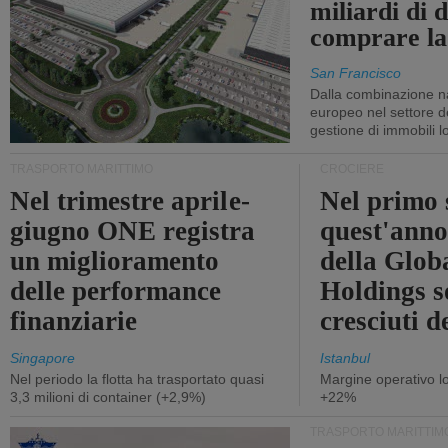
miliardi di d
comprare la
San Francisco
Dalla combinazione n
europeo nel settore de
gestione di immobili lo
TRASPORTO MARITTIMO
CROCIERE
Nel trimestre aprile-
Nel primo 
giugno ONE registra
quest'anno 
un miglioramento
della Glob
delle performance
Holdings 
finanziarie
cresciuti 
Singapore
Istanbul
Nel periodo la flotta ha trasportato quasi
Margine operativo l
3,3 milioni di container (+2,9%)
+22%
TRASPORTO MARITTIM