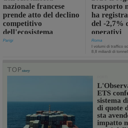
nazionale francese
trasporto 
prende atto del declino
ha registra
competitivo
del -2,7% d
dell'ecosistema
operativi
portuale statale
Parigi
Roma
I volumi di traffico s
8,8 miliardi di tonne
PORTI
L'Observ
ETS conf
sistema d
di quote 
sta avend
impatto n