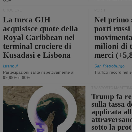
USA
CROCIERE
PORTI
La turca GIH
Nel primo 
acquisisce quote della
porti russ
Royal Caribbean nei
movimenta
terminal crociere di
milioni di 
Kusadasi e Lisbona
merci (+5
Istanbul
San Pietroburgo
Partecipazioni salite rispettivamente al
Traffico record nel 
99,99% e 60%
TRASPORTO MARITTIM
Trump fa re
sulla tassa 
applicata al
attraversa
sotto la pr