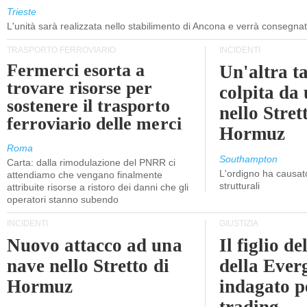
Trieste
L'unità sarà realizzata nello stabilimento di Ancona e verrà consegna
TRASPORTO FERROVIARIO
INCIDENTI
Fermerci esorta a
Un'altra t
trovare risorse per
colpita da
sostenere il trasporto
nello Stret
ferroviario delle merci
Hormuz
Roma
Southampton
Carta: dalla rimodulazione del PNRR ci
L'ordigno ha causato
attendiamo che vengano finalmente
strutturali
attribuite risorse a ristoro dei danni che gli
operatori stanno subendo
INCIDENTI
GIUSTIZIA
Nuovo attacco ad una
Il figlio d
nave nello Stretto di
della Ever
Hormuz
indagato p