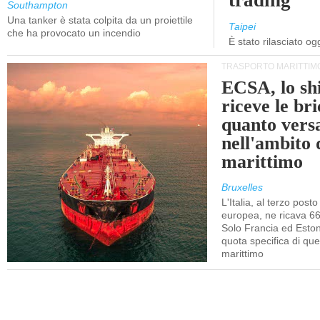
trading
Southampton
Una tanker è stata colpita da un proiettile
Taipei
che ha provocato un incendio
È stato rilasciato o
TRASPORTO MARITTIM
ECSA, lo sh
riceve le bri
quanto vers
nell'ambito
marittimo
Bruxelles
L'Italia, al terzo posto
europea, ne ricava 66
Solo Francia ed Eston
quota specifica di que
marittimo