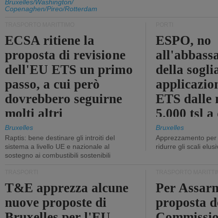
Bruxelles/Washington/
Copenaghen/Pireo/Rotterdam
TRASPORTO MARITTIMO
PORTI
ECSA ritiene la
ESPO, no
proposta di revisione
all'abbass
dell'EU ETS un primo
della sogli
passo, a cui però
applicazio
dovrebbero seguirne
ETS dalle 
molti altri
5.000 tsl a
400 tsl
Bruxelles
Bruxelles
Raptis: bene destinare gli introiti del
Apprezzamento per l
sistema a livello UE e nazionale al
ridurre gli scali elusi
sostegno ai combustibili sostenibili
TRASPORTI
TRASPORTO MARITTI
T&E apprezza alcune
Per Assarm
nuove proposte di
proposta d
Bruxelles per l'EU
Commissio