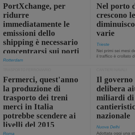
PortXchange, per
Nel porto d
ridurre
crescono le
immediatamente le
diminuisco
emissioni dello
varie
shipping è necessario
Trieste
concentrarsi sui porti
Nei primi sei mesi 
il traffico è crollato
Rotterdam
TRASPORTO FERROVIARIO
CANTIERI NAVALI
Fermerci, quest'anno
Il governo
la produzione di
delibera ai
trasporto dei treni
miliardi di
merci in Italia
cantieristi
potrebbe scendere ai
nazionale
livelli del 2015
Nuova Delhi
Adottata oggi una st
Roma