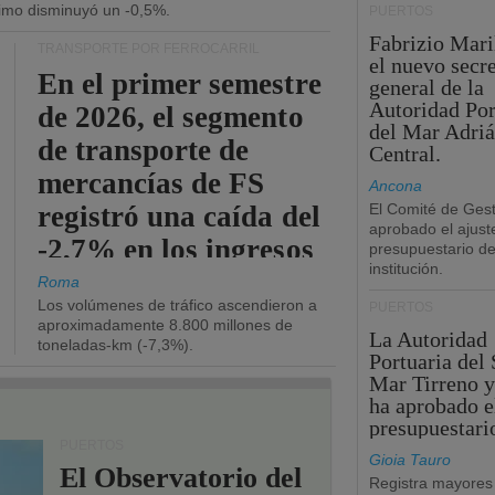
ítimo disminuyó un -0,5%.
PUERTOS
Fabrizio Maril
TRANSPORTE POR FERROCARRIL
el nuevo secre
En el primer semestre
general de la
Autoridad Por
de 2026, el segmento
del Mar Adriá
de transporte de
Central.
mercancías de FS
Ancona
registró una caída del
El Comité de Gest
aprobado el ajust
-2,7% en los ingresos
presupuestario de
institución.
operativos.
Roma
Los volúmenes de tráfico ascendieron a
PUERTOS
aproximadamente 8.800 millones de
La Autoridad
toneladas-km (-7,3%).
Portuaria del 
Mar Tirreno y
ha aprobado e
presupuestari
PUERTOS
Gioia Tauro
El Observatorio del
Registra mayores