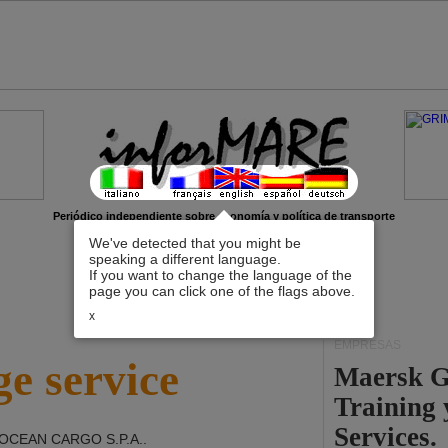
Periódico independiente sobre economía y política de transporte
We've detected that you might be
speaking a different language.
If you want to change the language of the
page you can click one of the flags above.
x
EMPRESAS
e service
Maersk G
Training
Services.
 OCEAN CARGO S.P.A.
.