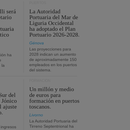
PUERTOS
li será
La Autoridad
tario
Portuaria del Mar de
Liguria Occidental
tuaria
ha adoptado el Plan
tico
Portuario 2026-2028.
Génova
Las proyecciones para
2028 indican un aumento
ión ha
de aproximadamente 150
e
empleados en los puertos
 la
del sistema.
FORMACIÓN
Un millón y medio
Sur del
de euros para
 Jónico
formación en puertos
l ajuste
toscanos.
o.
Livorno
La Autoridad Portuaria del
Tirreno Septentrional ha
 ingresos