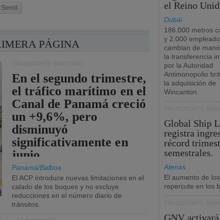
el Reino Unid
Send
Dubái
186.000 metros c
y 2.000 empleado
RIMERA PÁGINA
cambian de manos
la transferencia 
TRANSPORTE MARÍTIMO
por la Autoridad
Antimonopolio bri
En el segundo trimestre,
la adquisición de
el tráfico marítimo en el
Wincanton.
Canal de Panamá creció
TRANSPORTE MARÍ
un +9,6%, pero
Global Ship 
disminuyó
registra ingre
significativamente en
récord trimest
semestrales.
junio.
Atenas
Panamá/Balboa
El aumento de los
El ACP introduce nuevas limitaciones en el
repercute en los b
calado de los buques y no excluye
reducciones en el número diario de
TRANSPORTE MARÍ
tránsitos.
GNV activará