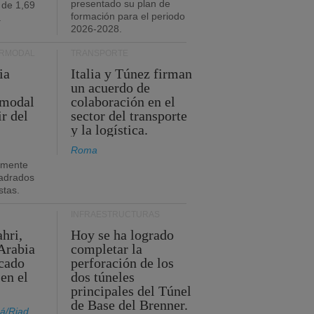
presentado su plan de
 de 1,69
formación para el periodo
.
2026-2028.
ERMODAL
TRANSPORTE
ia
Italia y Túnez firman
un acuerdo de
rmodal
colaboración en el
ir del
sector del transporte
y la logística.
Roma
amente
adrados
stas.
INFRAESTRUCTURAS
hri,
Hoy se ha logrado
Arabia
completar la
acado
perforación de los
 en el
dos túneles
principales del Túnel
de Base del Brenner.
á/Riad