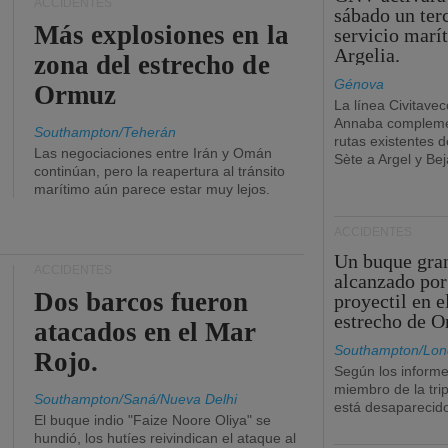
ACCIDENTES
sábado un ter
Más explosiones en la
servicio marí
Argelia.
zona del estrecho de
Génova
Ormuz
La línea Civitavec
Annaba compleme
Southampton/Teherán
rutas existentes 
Las negociaciones entre Irán y Omán
Sète a Argel y Bej
continúan, pero la reapertura al tránsito
marítimo aún parece estar muy lejos.
ACCIDENTES
Un buque gra
ACCIDENTES
alcanzado por
Dos barcos fueron
proyectil en e
estrecho de 
atacados en el Mar
Southampton/Lon
Rojo.
Según los informe
miembro de la tri
Southampton/Saná/Nueva Delhi
está desaparecid
El buque indio "Faize Noore Oliya" se
hundió, los hutíes reivindican el ataque al