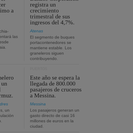
cer
registra un
timo a
crecimiento
trimestral de sus
ingresos del 4,7%.
Atenas
chia-
ntará las
El segmento de buques
desde
portacontenedores se
aia.
mantiene estable. Los
graneleros siguen
contribuyendo.
PUERTOS
nelero
Este año se espera la
 un
llegada de 800.000
l
pasajeros de cruceros
Ormuz.
a Messina.
dres
Messina
s, un
Los pasajeros generan un
pulación
gasto directo de casi 16
o.
millones de euros en la
ciudad.