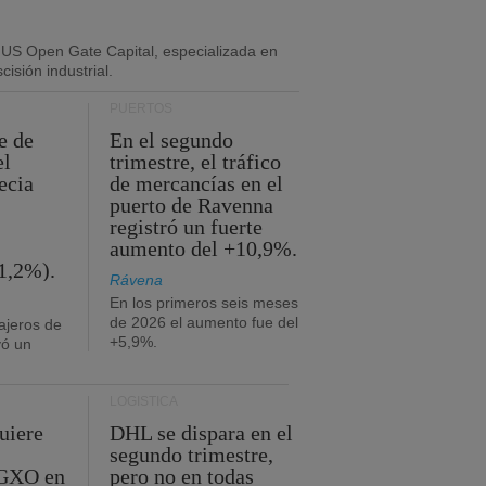
 US Open Gate Capital, especializada en
isión industrial.
PUERTOS
e de
En el segundo
el
trimestre, el tráfico
ecia
de mercancías en el
puerto de Ravenna
registró un fuerte
aumento del +10,9%.
1,2%).
Rávena
En los primeros seis meses
de 2026 el aumento fue del
ajeros de
+5,9%.
yó un
LOGÍSTICA
uiere
DHL se dispara en el
segundo trimestre,
 GXO en
pero no en todas