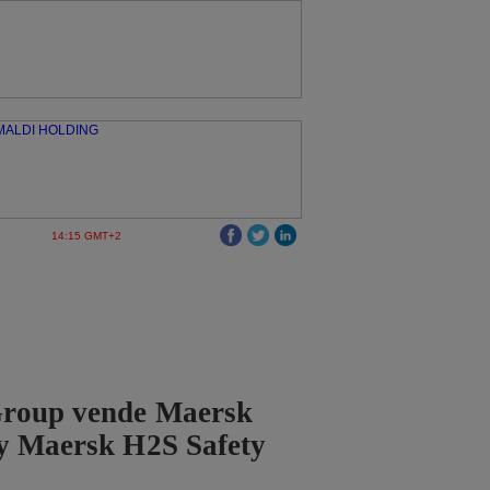
14:15 GMT+2
roup vende Maersk
 y Maersk H2S Safety