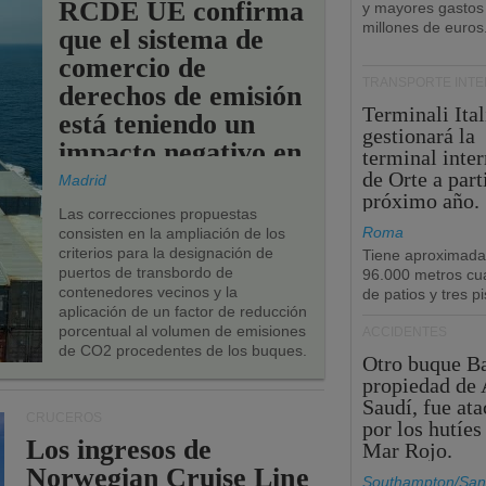
RCDE UE confirma
y mayores gastos
millones de euros
que el sistema de
comercio de
TRANSPORTE INT
derechos de emisión
Terminali Ital
está teniendo un
gestionará la
impacto negativo en
terminal inte
los puertos de la
de Orte a part
Madrid
próximo año.
UE.
Las correcciones propuestas
Roma
consisten en la ampliación de los
criterios para la designación de
Tiene aproximad
puertos de transbordo de
96.000 metros cu
contenedores vecinos y la
de patios y tres pi
aplicación de un factor de reducción
porcentual al volumen de emisiones
ACCIDENTES
de CO2 procedentes de los buques.
Otro buque Ba
propiedad de 
Saudí, fue at
CRUCEROS
por los hutíes
Los ingresos de
Mar Rojo.
Norwegian Cruise Line
Southampton/San