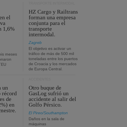
TRANSPORTE INTERMODAL
HZ Cargo y Railtrans
en el
forman una empresa
eva
conjunta para el
n 1,6%
transporte
intermodal.
Zagreb
El objetivo es activar un
tráfico de más de 500 mil
eis meses
toneladas entre los puertos
onaron
de Croacia y los mercados
 TEU
de Europa Central.
ACCIDENTES
a un
Otro buque de
o récord
GasLog sufrió un
es de
accidente al salir del
2%) en
Golfo Pérsico.
imestre.
El Pireo/Southampton
Daños en la sala de
máquinas