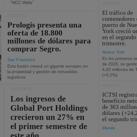
"NCC Wafa"
PUERTOS
El tráfico de
LOGÍSTICA
contenedores 
Prologis presenta una
puerto de Nu
York creció u
oferta de 18.800
en el segundo
millones de dólares para
trimestre.
comprar Segro.
Nueva York
En los primeros s
San Francisco
de 2026, se gesti
Esta fusión creará un gigante europeo en
4,43 millones de
la propiedad y gestión de inmuebles
(+0,2%).
logísticos.
PUERTOS
CRUCEROS
ICTSI registr
Los ingresos de
beneficio net
Global Port Holdings
de 363 millon
dólares (+24,
crecieron un 27% en
el segundo tr
el primer semestre de
Manila
este año.