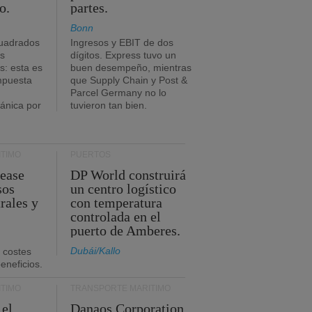
o.
partes.
Bonn
uadrados
Ingresos y EBIT de dos
s
dígitos. Express tuvo un
: esta es
buen desempeño, mientras
impuesta
que Supply Chain y Post &
Parcel Germany no lo
tánica por
tuvieron tan bien.
TIMO
PUERTOS
Lease
DP World construirá
sos
un centro logístico
rales y
con temperatura
controlada en el
puerto de Amberes.
Dubái/Kallo
 costes
eneficios.
TIMO
TRANSPORTE MARÍTIMO
 el
Danaos Corporation