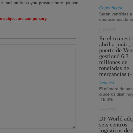
 e-mail address you provide here: please
Copenhague
Serán vendidas a
e subject are compulsory.
operaciones de esc
PUERTOS
En el trimestr
abril a junio, 
puerto de Ven
gestionó 6,3
millones de
toneladas de
mercancías (-
Venecia
El número de pas
cruceros disminu
-15,3%.
LOGÍSTICA
DP World adq
seis centros
logísticos de