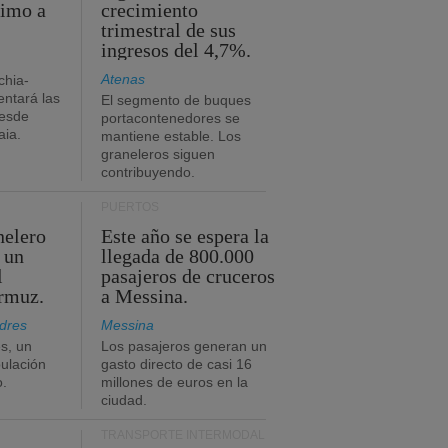
timo a
crecimiento
trimestral de sus
ingresos del 4,7%.
Atenas
chia-
ntará las
El segmento de buques
desde
portacontenedores se
aia.
mantiene estable. Los
graneleros siguen
contribuyendo.
PUERTOS
nelero
Este año se espera la
 un
llegada de 800.000
l
pasajeros de cruceros
Ormuz.
a Messina.
dres
Messina
s, un
Los pasajeros generan un
pulación
gasto directo de casi 16
o.
millones de euros en la
ciudad.
TRANSPORTE INTERMODAL