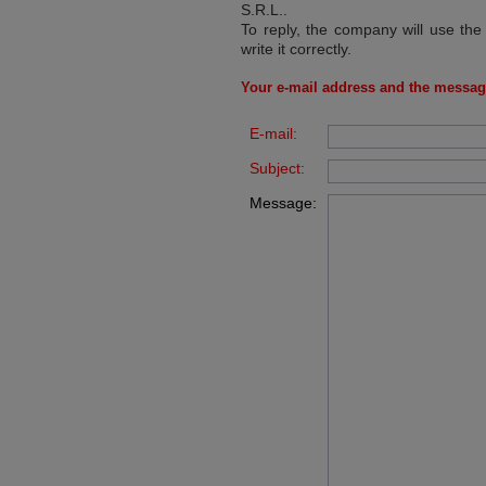
S.R.L.
.
To reply, the company will use the
write it correctly.
Your e-mail address and the messag
E-mail:
Subject:
Message: