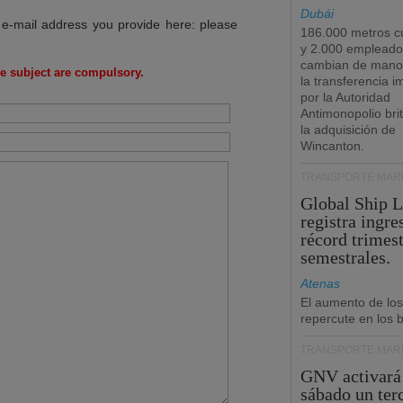
Dubái
 e-mail address you provide here: please
186.000 metros c
y 2.000 empleado
cambian de manos
e subject are compulsory.
la transferencia 
por la Autoridad
Antimonopolio bri
la adquisición de
Wincanton.
TRANSPORTE MARÍ
Global Ship 
registra ingre
récord trimest
semestrales.
Atenas
El aumento de los
repercute en los b
TRANSPORTE MARÍ
GNV activará
sábado un ter