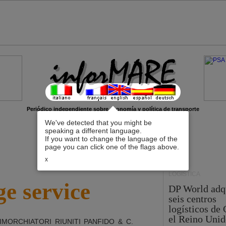
Periódico independiente sobre economía y política de transporte
We've detected that you might be
speaking a different language.
If you want to change the language of the
page you can click one of the flags above.
x
LOGÍSTICA
e service
DP World adq
seis centros
logísticos de
el Reino Unid
IMORCHIATORI RIUNITI PANFIDO & C.