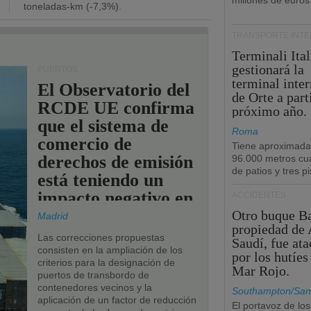
millones de euros
toneladas-km (-7,3%).
TRANSPORTE INT
Terminali Ital
gestionará la
PUERTOS
terminal inte
El Observatorio del
de Orte a part
RCDE UE confirma
próximo año.
que el sistema de
Roma
comercio de
Tiene aproximad
derechos de emisión
96.000 metros cu
de patios y tres pi
está teniendo un
impacto negativo en
ACCIDENTES
los puertos de la
Otro buque Ba
Madrid
propiedad de 
UE.
Las correcciones propuestas
Saudí, fue at
consisten en la ampliación de los
por los hutíes
criterios para la designación de
Mar Rojo.
puertos de transbordo de
contenedores vecinos y la
Southampton/San
aplicación de un factor de reducción
El portavoz de los