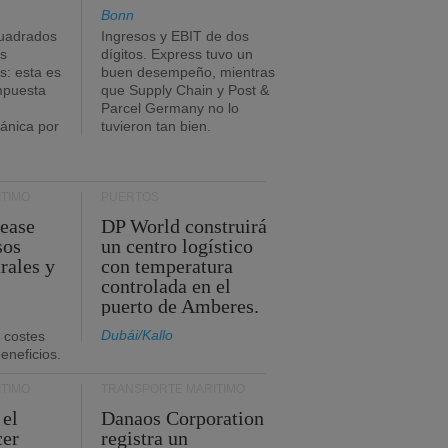
Bonn
uadrados
Ingresos y EBIT de dos
s
dígitos. Express tuvo un
: esta es
buen desempeño, mientras
impuesta
que Supply Chain y Post &
Parcel Germany no lo
tánica por
tuvieron tan bien.
TIMO
PUERTOS
Lease
DP World construirá
sos
un centro logístico
rales y
con temperatura
controlada en el
puerto de Amberes.
Dubái/Kallo
 costes
eneficios.
TIMO
TRANSPORTE MARÍTIMO
 el
Danaos Corporation
cer
registra un