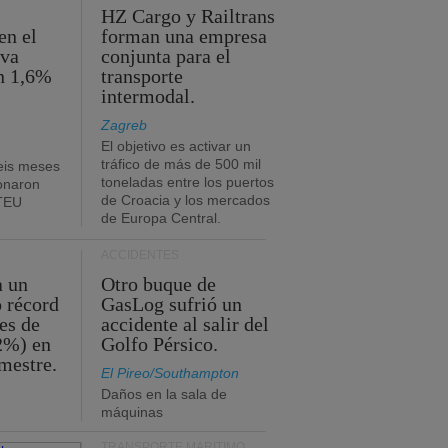
HZ Cargo y Railtrans
en el
forman una empresa
eva
conjunta para el
n 1,6%
transporte
intermodal.
Zagreb
El objetivo es activar un
tráfico de más de 500 mil
eis meses
toneladas entre los puertos
onaron
de Croacia y los mercados
 TEU
de Europa Central.
ACCIDENTES
a un
Otro buque de
o récord
GasLog sufrió un
es de
accidente al salir del
2%) en
Golfo Pérsico.
imestre.
El Pireo/Southampton
Daños en la sala de
máquinas
TRANSPORTE MARÍTIMO