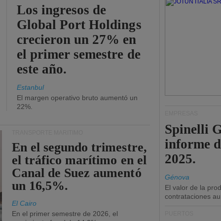
Los ingresos de
Global Port Holdings
crecieron un 27% en
el primer semestre de
este año.
Estanbul
El margen operativo bruto aumentó un
22%.
EMPRESAS
Spinelli 
TRANSPORTE MARÍTIMO
informe d
En el segundo trimestre,
2025.
el tráfico marítimo en el
Canal de Suez aumentó
Génova
un 16,5%.
El valor de la pr
contrataciones a
El Cairo
En el primer semestre de 2026, el
PUERTOS