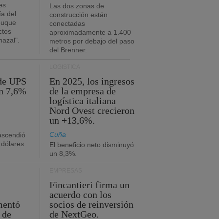
es
Las dos zonas de
ía del
construcción están
buque
conectadas
ctos
aproximadamente a 1.400
azal".
metros por debajo del paso
del Brenner.
LOGÍSTICA
 de UPS
En 2025, los ingresos
n 7,6%
de la empresa de
logística italiana
Nord Ovest crecieron
un +13,6%.
Cuña
 ascendió
 dólares
El beneficio neto disminuyó
un 8,3%.
EMPRESAS
Fincantieri firma un
acuerdo con los
mentó
socios de reinversión
 de
de NextGeo.