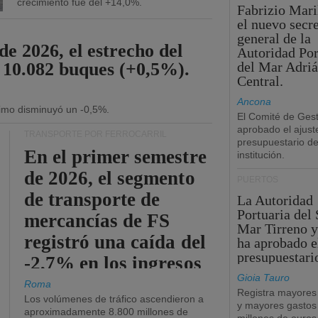
crecimiento fue del +14,0%.
Fabrizio Maril
el nuevo secre
general de la
de 2026, el estrecho del
Autoridad Por
 10.082 buques (+0,5%).
del Mar Adriá
Central.
Ancona
ítimo disminuyó un -0,5%.
El Comité de Gest
aprobado el ajust
TRANSPORTE POR FERROCARRIL
presupuestario de
En el primer semestre
institución.
de 2026, el segmento
PUERTOS
de transporte de
La Autoridad
Portuaria del 
mercancías de FS
Mar Tirreno y
registró una caída del
ha aprobado e
presupuestari
-2,7% en los ingresos
Gioia Tauro
operativos.
Roma
Registra mayores
Los volúmenes de tráfico ascendieron a
y mayores gastos
aproximadamente 8.800 millones de