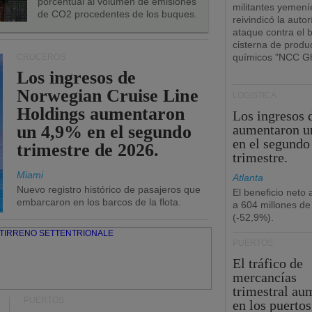
porcentual al volumen de emisiones
militantes yemení
de CO2 procedentes de los buques.
reivindicó la autor
ataque contra el 
cisterna de produ
químicos "NCC Gh
CRUCEROS
Los ingresos de
Norwegian Cruise Line
LOGÍSTICA
Holdings aumentaron
Los ingresos
un 4,9% en el segundo
aumentaron u
en el segundo
trimestre de 2026.
trimestre.
Miami
Atlanta
Nuevo registro histórico de pasajeros que
El beneficio neto
embarcaron en los barcos de la flota.
a 604 millones de
(-52,9%).
PUERTOS
El tráfico de
mercancías
trimestral au
PUERTOS
en los puertos