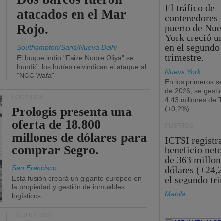
El tráfico de
atacados en el Mar
contenedores 
Rojo.
puerto de Nu
York creció u
en el segundo
Southampton/Saná/Nueva Delhi
trimestre.
El buque indio "Faize Noore Oliya" se
hundió, los hutíes reivindican el ataque al
Nueva York
"NCC Wafa"
En los primeros s
de 2026, se gesti
LOGÍSTICA
4,43 millones de
Prologis presenta una
(+0,2%).
oferta de 18.800
PUERTOS
millones de dólares para
ICTSI registr
comprar Segro.
beneficio net
de 363 millon
San Francisco
dólares (+24,
Esta fusión creará un gigante europeo en
el segundo tr
la propiedad y gestión de inmuebles
Manila
logísticos.
CRUCEROS