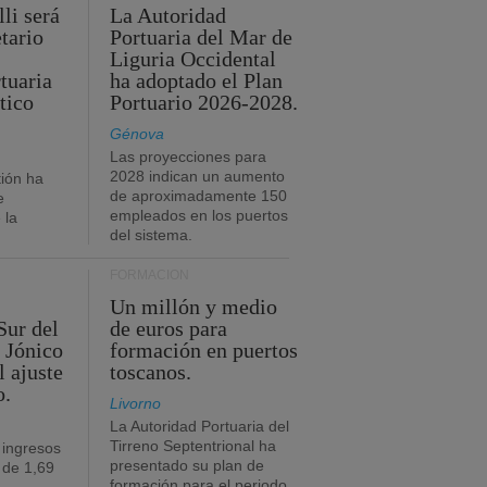
li será
La Autoridad
tario
Portuaria del Mar de
Liguria Occidental
tuaria
ha adoptado el Plan
tico
Portuario 2026-2028.
Génova
Las proyecciones para
2028 indican un aumento
ión ha
de aproximadamente 150
e
empleados en los puertos
 la
del sistema.
FORMACIÓN
Un millón y medio
Sur del
de euros para
 Jónico
formación en puertos
l ajuste
toscanos.
o.
Livorno
La Autoridad Portuaria del
Tirreno Septentrional ha
 ingresos
presentado su plan de
 de 1,69
formación para el periodo