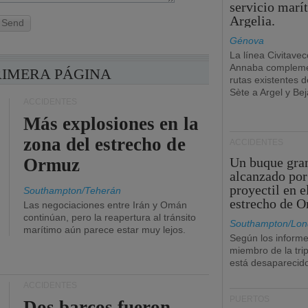
servicio marí
Argelia.
Send
Génova
La línea Civitavec
Annaba compleme
RIMERA PÁGINA
rutas existentes 
Sète a Argel y Bej
ACCIDENTES
Más explosiones en la
zona del estrecho de
ACCIDENTES
Ormuz
Un buque gra
alcanzado por
proyectil en e
Southampton/Teherán
estrecho de 
Las negociaciones entre Irán y Omán
continúan, pero la reapertura al tránsito
Southampton/Lon
marítimo aún parece estar muy lejos.
Según los informe
miembro de la tri
está desaparecid
ACCIDENTES
PUERTOS
Dos barcos fueron