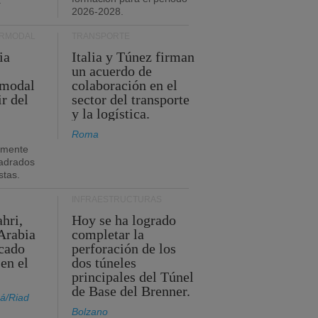
.
2026-2028.
ERMODAL
TRANSPORTE
ia
Italia y Túnez firman
un acuerdo de
rmodal
colaboración en el
ir del
sector del transporte
y la logística.
Roma
amente
adrados
stas.
INFRAESTRUCTURAS
hri,
Hoy se ha logrado
Arabia
completar la
acado
perforación de los
 en el
dos túneles
principales del Túnel
de Base del Brenner.
á/Riad
Bolzano