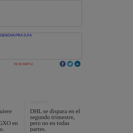
09:39 GMT+2
LOGÍSTICA
uiere
DHL se dispara en el
segundo trimestre,
 GXO en
pero no en todas
o.
partes.