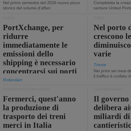
Nel primo semestre del 2026 nuovo picco
Completata la creazi
storico del volume d'affari
venture United Port
PORTI
PORTI
PortXchange, per
Nel porto d
ridurre
crescono le
immediatamente le
diminuisco
emissioni dello
varie
shipping è necessario
Trieste
concentrarsi sui porti
Nei primi sei mesi 
il traffico è crollato
Rotterdam
TRASPORTO FERROVIARIO
CANTIERI NAVALI
Fermerci, quest'anno
Il governo
la produzione di
delibera ai
trasporto dei treni
miliardi di
merci in Italia
cantieristi