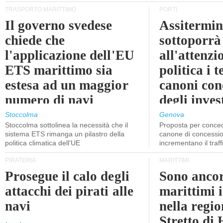
TRASPORTO MARITTIMO
PORTI
Il governo svedese
Assitermin
chiede che
sottoporrà
l'applicazione dell'EU
all'attenzi
ETS marittimo sia
politica i 
estesa ad un maggior
canoni con
numero di navi
degli inves
dell'inter
Stoccolma
Genova
Stoccolma sottolinea la necessità che il
Proposta per conced
sistema ETS rimanga un pilastro della
canone di concessio
politica climatica dell'UE
incrementano il traff
PIRATERIA
MARITTIMI
Prosegue il calo degli
Sono ancor
attacchi dei pirati alle
marittimi 
navi
nella regio
Stretto di