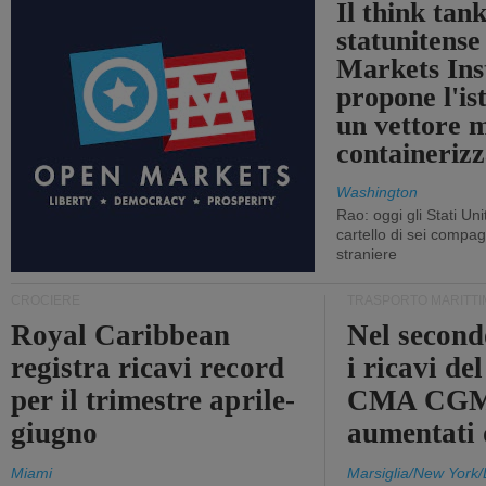
Il think tan
statunitens
Markets Ins
propone l'is
un vettore 
containerizz
Washington
Rao: oggi gli Stati Un
cartello di sei compa
straniere
CROCIERE
TRASPORTO MARITTI
Royal Caribbean
Nel second
registra ricavi record
i ricavi de
per il trimestre aprile-
CMA CGM
giugno
aumentati
Miami
Marsiglia/New York/