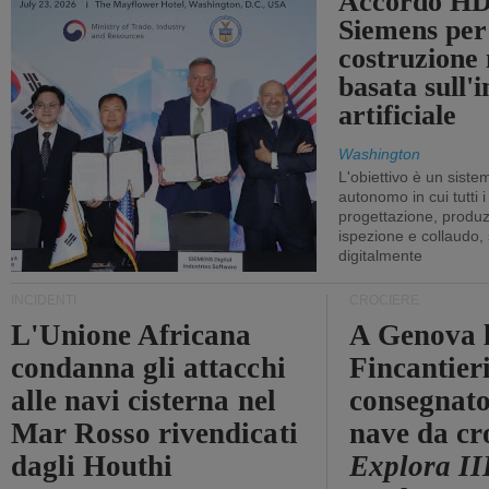
Accordo HD
Siemens per
costruzione
basata sull'i
artificiale
Washington
L'obiettivo è un sist
autonomo in cui tutti i
progettazione, produzi
ispezione e collaudo,
digitalmente
INCIDENTI
CROCIERE
L'Unione Africana
A Genova 
condanna gli attacchi
Fincantier
alle navi cisterna nel
consegnato
Mar Rosso rivendicati
nave da cr
dagli Houthi
Explora II