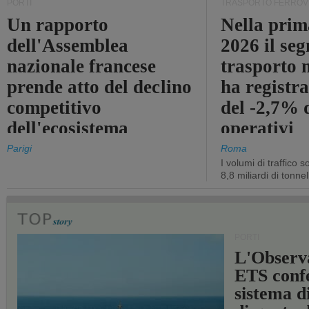
PORTI
TRASPORTO FERROV
Un rapporto
Nella prim
dell'Assemblea
2026 il se
nazionale francese
trasporto 
prende atto del declino
ha registra
competitivo
del -2,7% d
dell'ecosistema
operativi
portuale statale
Parigi
Roma
I volumi di traffico s
8,8 miliardi di tonne
PORTI
L'Observ
ETS conf
sistema d