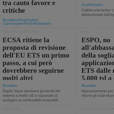
tra cauto favore e
Southampton
critiche
Colpita una tanker c
abbandonata dall'e
Bruxelles/Washington/
Copenaghen/Pireo/Rotterdam
TRASPORTO MARITTIMO
PORTI
ECSA ritiene la
ESPO, no
proposta di revisione
all'abbass
dell'EU ETS un primo
della sogli
passo, a cui però
applicazio
dovrebbero seguirne
ETS dalle 
molti altri
5.000 tsl a
400 tsl
Bruxelles
Bruxelles
Raptis: bene destinare gli introiti del
Apprezzamento per l
sistema a livello UE e nazionale al
ridurre gli scali elusi
sostegno ai combustibili sostenibili
TRASPORTI
TRASPORTO MARITTI