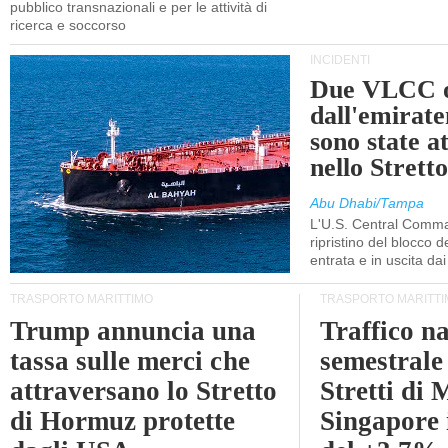
pubblico transnazionali e per le attività di
ricerca e soccorso
INCIDENTI
Due VLCC o
dall'emira
sono state a
nello Stret
Abu Dhabi/Tampa
L'U.S. Central Comma
ripristino del blocco de
entrata e in uscita dai 
TRASPORTO MARITTIMO
TRASPORTO MARITTI
Trump annuncia una
Traffico n
tassa sulle merci che
semestrale
attraversano lo Stretto
Stretti di 
di Hormuz protette
Singapore 