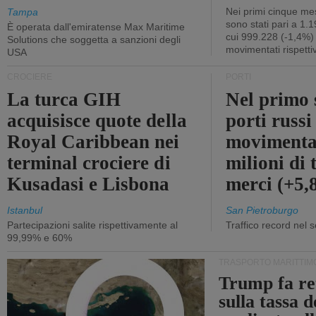
Nei primi cinque mes
Tampa
sono stati pari a 1.
È operata dall'emiratense Max Maritime
cui 999.228 (-1,4%)
Solutions che soggetta a sanzioni degli
movimentati rispetti
USA
CROCIERE
PORTI
La turca GIH
Nel primo 
acquisisce quote della
porti russ
Royal Caribbean nei
movimenta
terminal crociere di
milioni di 
Kusadasi e Lisbona
merci (+5
Istanbul
San Pietroburgo
Partecipazioni salite rispettivamente al
Traffico record nel 
99,99% e 60%
TRASPORTO MARITTIM
Trump fa re
sulla tassa 