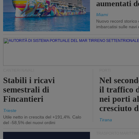
aumentati d
Miami
Nuovo record storico 
imbarcatisi sulle navi d
CANTIERI NAVALI
PORTI
Stabili i ricavi
Nel second
semestrali di
il traffico
Fincantieri
nei porti a
cresciuto 
Trieste
Utile netto in crescita del +191,4%. Calo
Tirana
del -58,5% dei nuovi ordini
TRASPORTO MARITTIM