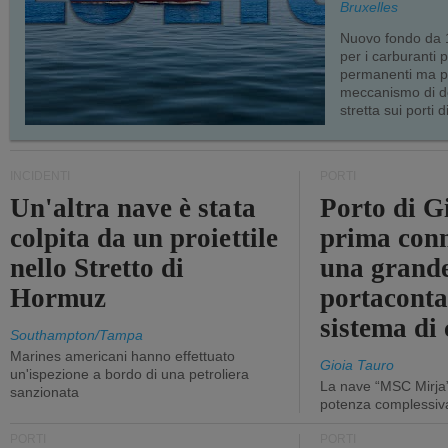
Bruxelles
Nuovo fondo da 1
per i carburanti 
permanenti ma p
meccanismo di d
stretta sui porti d
INCIDENTI
PORTI
Un'altra nave è stata
Porto di G
colpita da un proiettile
prima conn
nello Stretto di
una grand
Hormuz
portaconta
sistema di 
Southampton/Tampa
Marines americani hanno effettuato
Gioia Tauro
un'ispezione a bordo di una petroliera
La nave “MSC Mirja”
sanzionata
potenza complessiva
PORTI
PORTI