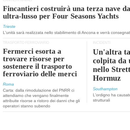
CANTIERI NAVALI
Fincantieri costruirà una terza nave d
ultra-lusso per Four Seasons Yachts
Trieste
L'unità sarà realizzata nello stabilimento di Ancona e verrà consegna
TRASPORTO FERROVIARIO
INCIDENTI
Fermerci esorta a
Un'altra t
trovare risorse per
colpita da
sostenere il trasporto
nello Stret
ferroviario delle merci
Hormuz
Roma
Southampton
Carta: dalla rimodulazione del PNRR ci
L'ordigno ha causato
attendiamo che vengano finalmente
strutturali
attribuite risorse a ristoro dei danni che gli
operatori stanno subendo