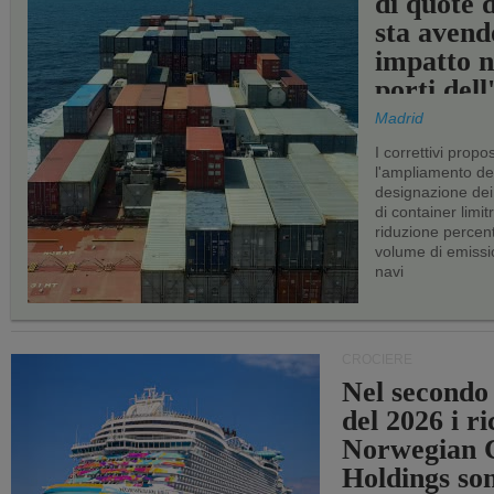
di quote 
sta avend
impatto n
porti del
Madrid
I correttivi propo
l'ampliamento dei 
designazione dei 
di container limitr
riduzione percent
volume di emissi
navi
CROCIERE
Nel secondo
del 2026 i ri
Norwegian C
Holdings so