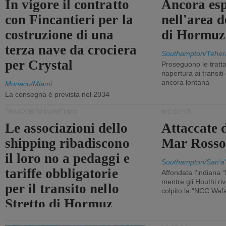
In vigore il contratto
Ancora esp
con Fincantieri per la
nell'area d
costruzione di una
di Hormuz
terza nave da crociera
Southampton/Teher
per Crystal
Proseguono le tratt
riapertura ai transit
ancora lontana
Monaco/Miami
La consegna è prevista nel 2034
TRASPORTO MARITTIMO
INCIDENTI
Le associazioni dello
Attaccate 
shipping ribadiscono
Mar Ross
il loro no a pedaggi e
Southampton/San'a'
tariffe obbligatorie
Affondata l'indiana 
mentre gli Houthi ri
per il transito nello
colpito la “NCC Waf
Stretto di Hormuz