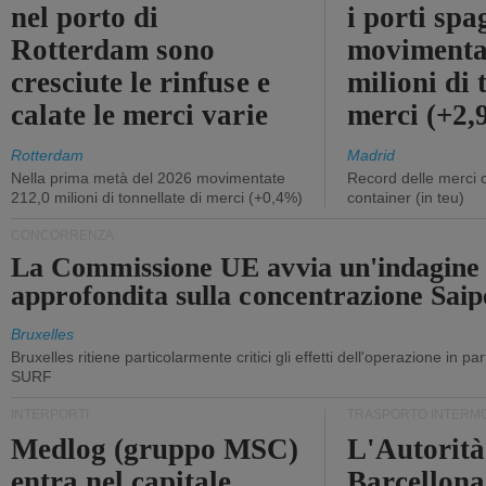
nel porto di
i porti sp
Rotterdam sono
movimenta
cresciute le rinfuse e
milioni di 
calate le merci varie
merci (+2
Rotterdam
Madrid
Nella prima metà del 2026 movimentate
Record delle merci 
212,0 milioni di tonnellate di merci (+0,4%)
container (in teu)
CONCORRENZA
La Commissione UE avvia un'indagine
approfondita sulla concentrazione Sa
Bruxelles
Bruxelles ritiene particolarmente critici gli effetti dell'operazione in p
SURF
INTERPORTI
TRASPORTO INTERM
Medlog (gruppo MSC)
L'Autorità
entra nel capitale
Barcellona 