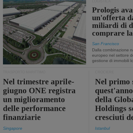
LOGISTICA
Prologis av
un'offerta d
miliardi di d
comprare la
San Francisco
Dalla combinazione n
europeo nel settore de
gestione di immobili lo
TRASPORTO MARITTIMO
CROCIERE
Nel trimestre aprile-
Nel primo 
giugno ONE registra
quest'anno 
un miglioramento
della Glob
delle performance
Holdings 
finanziarie
cresciuti 
Singapore
Istanbul