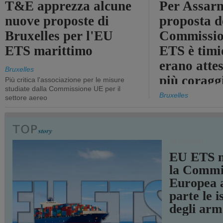
T&E apprezza alcune
Per Assarm
nuove proposte di
proposta d
Bruxelles per l'EU
Commissio
ETS marittimo
ETS è timi
erano atte
Bruxelles
più coragg
Più critica l'associazione per le misure
studiate dalla Commissione UE per il
Bruxelles
settore aereo
TRASPORTI
EU ETS m
la Commi
Europea a
parte le i
degli arm