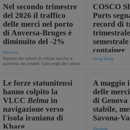
Nel secondo trimestre
COSCO Sh
del 2026 il traffico
Ports segn
delle merci nel porto
record di t
di Anversa-Bruges è
trimestrale
diminuito del -2%
semestrale
container
Anversa
Ripresa dei volumi di rinfuse secche e
Hong Kong
aumento dei rotabili. Calo negli altri settori
INCIDENTI
PORTI
Le forze statunitensi
A maggio il
hanno colpito la
delle merci
VLCC
Belma
in
di Genova 
navigazione verso
stabile, me
l'isola iraniana di
Savona-Vad
Kharg
Genova