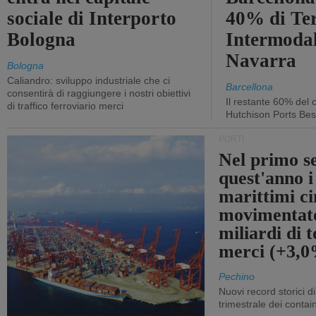
sociale di Interporto
40% di Te
Bologna
Intermodal
Navarra
Bologna
Caliandro: sviluppo industriale che ci
Barcellona
consentirà di raggiungere i nostri obiettivi
Il restante 60% del c
di traffico ferroviario merci
Hutchison Ports Bes
PORTI
Nel primo s
quest'anno i
marittimi ci
movimentato
miliardi di t
merci (+3,
Pechino
Nuovi record storici di
trimestrale dei contai