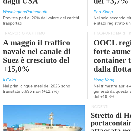
dagli USA
del +3,7%
Washington/Portsmouth
Port Klang
Prevista pari al 20% del valore dei carichi
Nel solo secondo tr
trasportati
è stato registrato u
TRASPORTO MARITTIMO
TRASPORTO MARITTI
A maggio il traffico
OOCL regi
navale nel canale di
forte aume
Suez è cresciuto del
container 
+15,0%
dalla flott
Il Cairo
Hong Kong
Nei primi cinque mesi del 2026 sono
Nel trimestre aprile-
transitate 5.696 navi (+12,7%)
generati da questa at
del +19,8%
INCIDENTI
Stretto di 
portacontain
attaccata nei