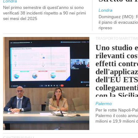
Londra
Nel primo semestre di quest'anno si sono
Londra
verificati 38 incidenti rispetto a 90 nei primi
Dominguez (IMO): R
sei mesi del 2025
il piano di evacuaz
ripreso
TRASPORTO MARITTIM
Uno studio e
rilevanti cost
effetti cont
dell'applica
dell'EU ETS
collegament
con la Sicili
Palermo
Per le rotte Napoli-P
Palermo il costo annuo
milioni e 19,9 milioni 