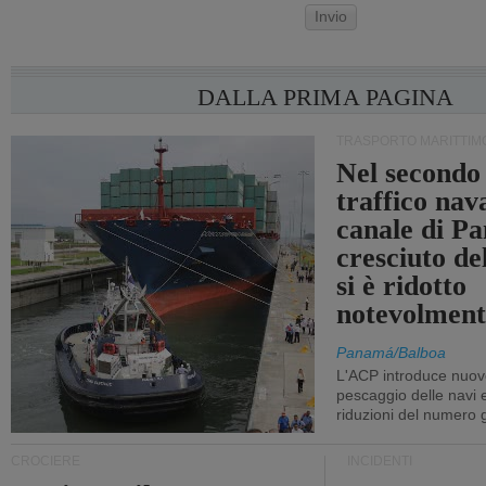
Invio
DALLA PRIMA PAGINA
TRASPORTO MARITTIM
Nel secondo 
traffico nav
canale di P
cresciuto d
si è ridotto
notevolment
Panamá/Balboa
L'ACP introduce nuove
pescaggio delle navi
riduzioni del numero gi
CROCIERE
INCIDENTI