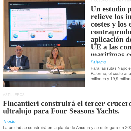
TRANSPORTE MARÍTIM
Un estudio 
relieve los 
costes y los 
contraprodu
aplicación 
UE a las co
marítimas co
de Sicilia.
Palermo
Para las rutas Nápol
Palermo, el coste anu
millones y 19,9 millo
ASTILLEROS
Fincantieri construirá el tercer crucer
ultralujo para Four Seasons Yachts.
Trieste
La unidad se construirá en la planta de Ancona y se entregará en 20