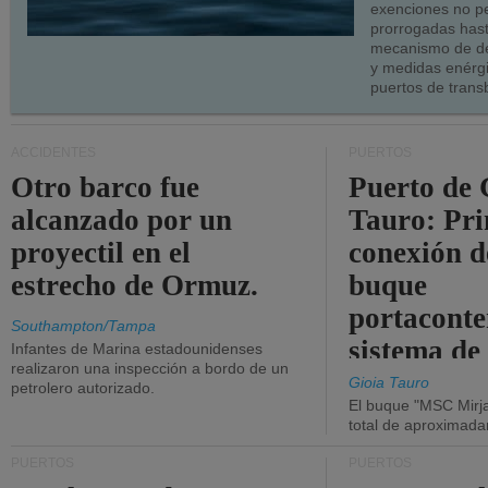
exenciones no p
prorrogadas has
mecanismo de de
y medidas enérgi
puertos de trans
ACCIDENTES
PUERTOS
Otro barco fue
Puerto de 
alcanzado por un
Tauro: Pr
proyectil en el
conexión d
estrecho de Ormuz.
buque
portaconte
Southampton/Tampa
sistema de
Infantes de Marina estadounidenses
realizaron una inspección a bordo de un
la red eléc
Gioia Tauro
petrolero autorizado.
El buque "MSC Mirja
total de aproximad
PUERTOS
PUERTOS