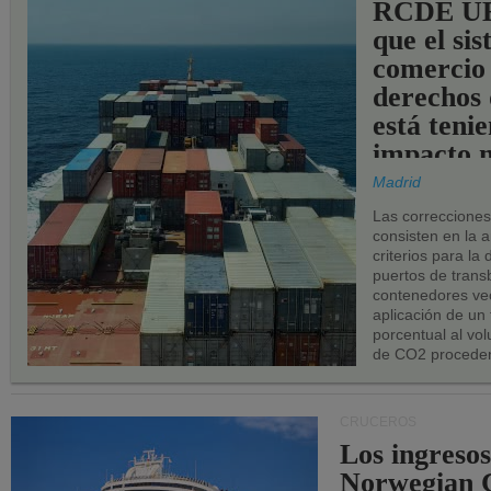
RCDE UE
que el si
comercio
derechos 
está teni
impacto n
los puerto
Madrid
UE.
Las correccione
consisten en la a
criterios para la
puertos de trans
contenedores vec
aplicación de un
porcentual al vo
de CO2 proceden
CRUCEROS
Los ingresos
Norwegian C