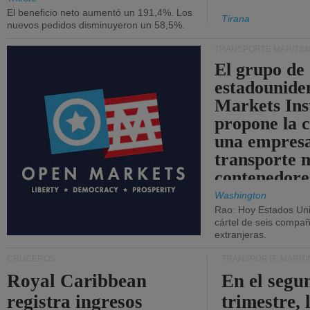
El beneficio neto aumentó un 191,4%. Los
Tirana
nuevos pedidos disminuyeron un 58,5%.
TRANSPORTE MARÍTIM
El grupo de
estadounide
Markets Ins
propone la 
una empresa
transporte 
contenedore
Washington
Rao: Hoy Estados Un
cártel de seis compañ
extranjeras.
CRUCEROS
TRANSPORTE MARÍT
Royal Caribbean
En el segu
registra ingresos
trimestre, 