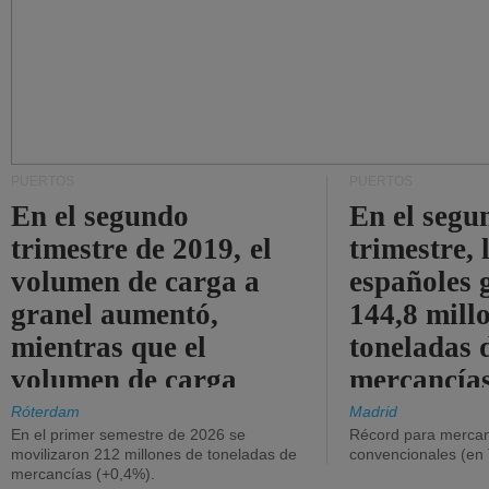
PUERTOS
PUERTOS
En el segundo
En el segu
trimestre de 2019, el
trimestre, 
volumen de carga a
españoles 
granel aumentó,
144,8 mill
mientras que el
toneladas 
volumen de carga
mercancías
general disminuyó.
Róterdam
Madrid
En el primer semestre de 2026 se
Récord para mercan
movilizaron 212 millones de toneladas de
convencionales (en
mercancías (+0,4%).