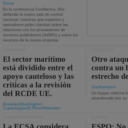
Roma
En la conferencia Confitarma, Rixi
defiende la nueva sala de control
nacional, mientras que expertos y
operadores piden claridad sobre las
relaciones con los proveedores de
servicios publicitarios (AdSPs) y sobre los
recursos de la nueva empresa.
LEGISLACIÓN
ACCIDENTES
El sector marítimo
Otro ataq
está dividido entre el
contra un 
apoyo cauteloso y las
estrecho d
críticas a la revisión
Southampton
del RCDE UE.
Un buque cisterna f
abandonado por su t
Bruselas/Washington/
Copenhague/El Pireo/Róterdam
TRANSPORTE MARÍTIMO
PUERTOS
La ECSA considera
ESPO: No 