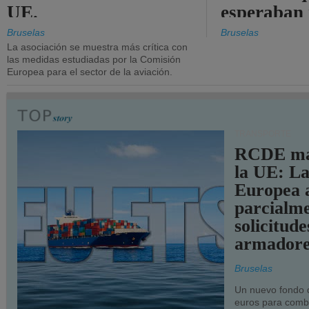
UE.
esperaban
más audac
Bruselas
Bruselas
La asociación se muestra más crítica con
las medidas estudiadas por la Comisión
Europea para el sector de la aviación.
TRANSPORTE
RCDE ma
la UE: L
Europea 
parcialme
solicitude
armadore
Bruselas
Un nuevo fondo 
euros para combu