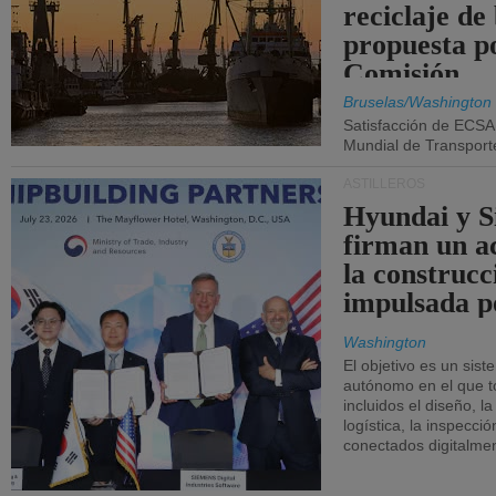
reciclaje de
propuesta p
Comisión.
Bruselas/Washington
Satisfacción de ECSA
Mundial de Transport
ASTILLEROS
Hyundai y 
firman un a
la construcc
impulsada p
Washington
El objetivo es un sist
autónomo en el que t
incluidos el diseño, la
logística, la inspecci
conectados digitalme