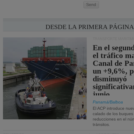
Send
DESDE LA PRIMERA PÁGIN
TRANSPORTE MARÍTIM
En el segund
el tráfico m
Canal de Pa
un +9,6%, p
disminuyó
significativ
junio.
Panamá/Balboa
El ACP introduce nuev
calado de los buques
reducciones en el nú
tránsitos.