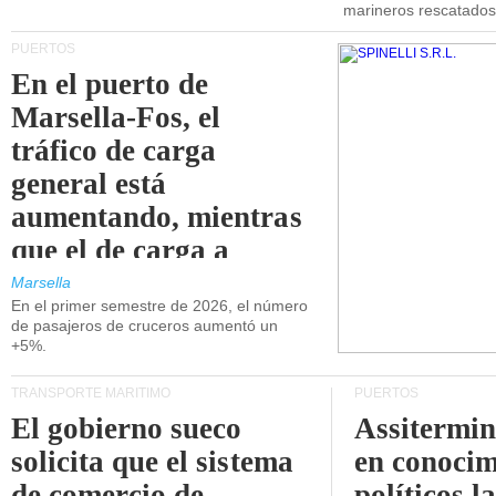
marineros rescatados
PUERTOS
En el puerto de
Marsella-Fos, el
tráfico de carga
general está
aumentando, mientras
que el de carga a
granel está
Marsella
En el primer semestre de 2026, el número
disminuyendo.
de pasajeros de cruceros aumentó un
+5%.
TRANSPORTE MARÍTIMO
PUERTOS
El gobierno sueco
Assitermin
solicita que el sistema
en conocim
de comercio de
políticos l