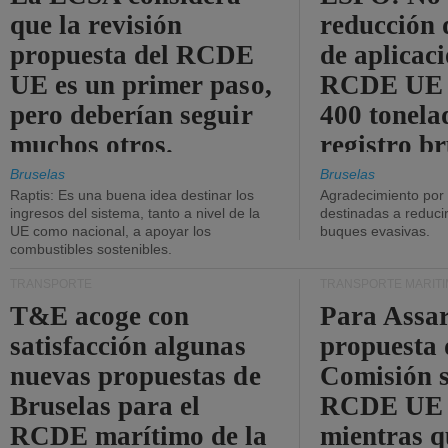
que la revisión
reducción 
propuesta del RCDE
de aplicaci
UE es un primer paso,
RCDE UE d
pero deberían seguir
400 tonela
muchos otros.
registro br
Bruselas
Bruselas
Raptis: Es una buena idea destinar los
Agradecimiento por
ingresos del sistema, tanto a nivel de la
destinadas a reducir
UE como nacional, a apoyar los
buques evasivas.
combustibles sostenibles.
TRANSPORTE
TRANSPORTE MARÍT
T&E acoge con
Para Assar
satisfacción algunas
propuesta 
nuevas propuestas de
Comisión s
Bruselas para el
RCDE UE e
RCDE marítimo de la
mientras q