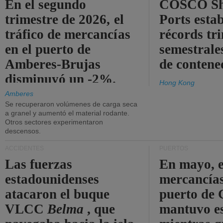
En el segundo
COSCO Sh
trimestre de 2026, el
Ports esta
tráfico de mercancías
récords tr
en el puerto de
semestrales
Amberes-Brujas
de contene
disminuyó un -2%.
Hong Kong
Amberes
Se recuperaron volúmenes de carga seca
a granel y aumentó el material rodante.
Otros sectores experimentaron
descensos.
ACCIDENTES
PUERTOS
Las fuerzas
En mayo, e
estadounidenses
mercancías
atacaron el buque
puerto de 
VLCC
Belma
, que
mantuvo es