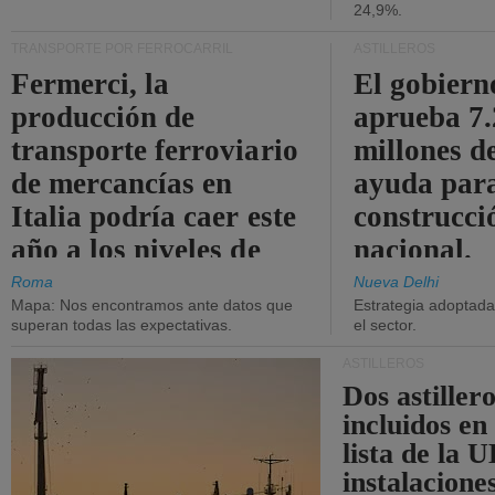
24,9%.
TRANSPORTE POR FERROCARRIL
ASTILLEROS
Fermerci, la
El gobiern
producción de
aprueba 7
transporte ferroviario
millones d
de mercancías en
ayuda para
Italia podría caer este
construcci
año a los niveles de
nacional.
2015.
Roma
Nueva Delhi
Mapa: Nos encontramos ante datos que
Estrategia adoptada 
superan todas las expectativas.
el sector.
ASTILLEROS
Dos astillero
incluidos en
lista de la 
instalacione