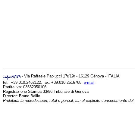
- Via Raffaele Paolucci 17r/19r - 16129 Génova - ITALIA
tel.: +39.010.2462122, fax: +39.010.2516768,
e-mail
Partita iva: 03532950106
Registrazione Stampa 33/96 Tribunale di Genova
Director: Bruno Bellio
Prohibida la reproducción, total o parcial, sin el explicito consentimento del 