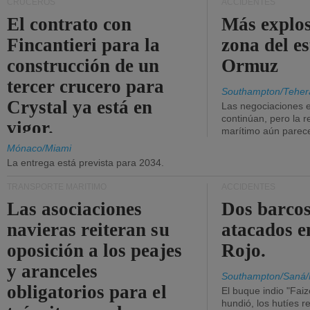
CRUCEROS
ACCIDENTES
El contrato con
Más explos
Fincantieri para la
zona del e
construcción de un
Ormuz
tercer crucero para
Southampton/Teher
Crystal ya está en
Las negociaciones 
continúan, pero la r
vigor.
marítimo aún parece
Mónaco/Miami
La entrega está prevista para 2034.
TRANSPORTE MARÍTIMO
ACCIDENTES
Las asociaciones
Dos barcos
navieras reiteran su
atacados e
oposición a los peajes
Rojo.
y aranceles
Southampton/Saná/
obligatorios para el
El buque indio "Fai
hundió, los hutíes re