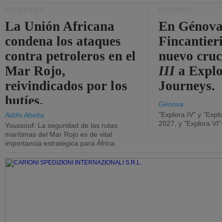
ACCIDENTES
CRUCEROS
La Unión Africana
En Génova
condena los ataques
Fincantieri
contra petroleros en el
nuevo cru
Mar Rojo,
III
a Expl
reivindicados por los
Journeys.
hutíes.
Génova
"Explora IV" y "Expl
Addis Abeba
2027, y "Explora VI
Youssouf: La seguridad de las rutas
marítimas del Mar Rojo es de vital
importancia estratégica para África.