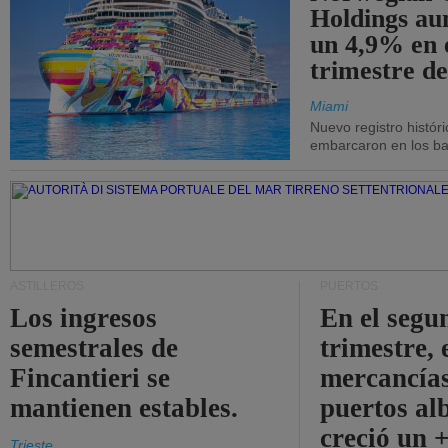
Holdings a
un 4,9% en 
trimestre de
Miami
Nuevo registro histór
embarcaron en los bar
ASTILLEROS
PUERTOS
Los ingresos
En el segu
semestrales de
trimestre, 
Fincantieri se
mercancías
mantienen estables.
puertos al
creció un 
Trieste