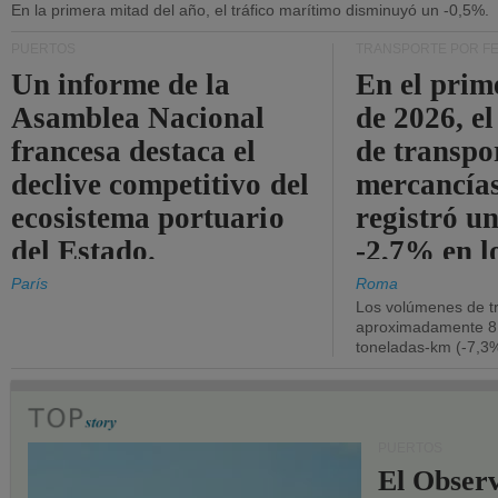
En la primera mitad del año, el tráfico marítimo disminuyó un -0,5%.
PUERTOS
TRANSPORTE POR F
Un informe de la
En el prim
Asamblea Nacional
de 2026, e
francesa destaca el
de transpo
declive competitivo del
mercancía
ecosistema portuario
registró un
del Estado.
-2,7% en l
operativos
París
Roma
Los volúmenes de tr
aproximadamente 8.
toneladas-km (-7,3%
PUERTOS
El Observ