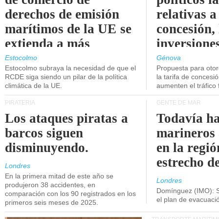
derechos de emisión
relativas a
marítimos de la UE se
concesión, 
extienda a más
inversiones
buques.
intermodal
Estocolmo
Génova
Estocolmo subraya la necesidad de que el
Propuesta para oto
RCDE siga siendo un pilar de la política
la tarifa de concesi
climática de la UE.
aumenten el tráfico f
PIRATERÍA
GENTE DE MAR
Los ataques piratas a
Todavía ha
barcos siguen
marineros
disminuyendo.
en la regió
estrecho d
Londres
En la primera mitad de este año se
Londres
produjeron 38 accidentes, en
Domínguez (IMO): S
comparación con los 90 registrados en los
el plan de evacuac
primeros seis meses de 2025.