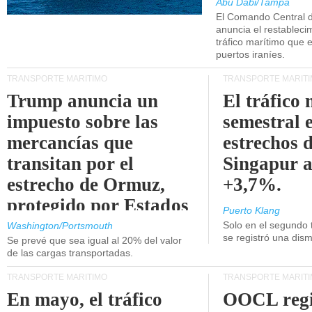
Abu Dabi/Tampa
El Comando Central 
anuncia el restableci
tráfico marítimo que e
puertos iraníes.
TRANSPORTE MARÍTIMO
TRANSPORTE MARÍT
Trump anuncia un
El tráfico
impuesto sobre las
semestral e
mercancías que
estrechos 
transitan por el
Singapur 
estrecho de Ormuz,
+3,7%.
protegido por Estados
Puerto Klang
Unidos.
Solo en el segundo 
Washington/Portsmouth
se registró una dism
Se prevé que sea igual al 20% del valor
de las cargas transportadas.
TRANSPORTE MARÍTIMO
TRANSPORTE MARÍT
En mayo, el tráfico
OOCL regi