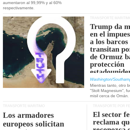
aumentaron al 99,99% y al 60%
respectivamente.
TRANSPORTE MARÍTIM
Trump da m
en el impue
a los barcos
transitan po
de Ormuz b
protección
estadounide
Washington/Southam
Mientras tanto, otro b
"Stolt Magnesium", f
misil cerca de Omán.
TRANSPORTE MARÍTIMO
TRANSPORTE POR F
El sector f
Los armadores
reclama qu
europeos solicitan
reconozca 