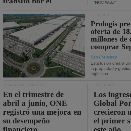
tránsito por el
"NCC Wafa"
estrecho de Ormuz.
LOGÍSTICA
Prologis pr
oferta de 18
millones de 
comprar Se
San Francisco
Esta fusión creará u
la propiedad y gestió
logísticos.
TRANSPORTE MARÍTIMO
CRUCEROS
En el trimestre de
Los ingres
abril a junio, ONE
Global Por
registró una mejora en
crecieron 
su desempeño
el primer 
financiero.
este año.