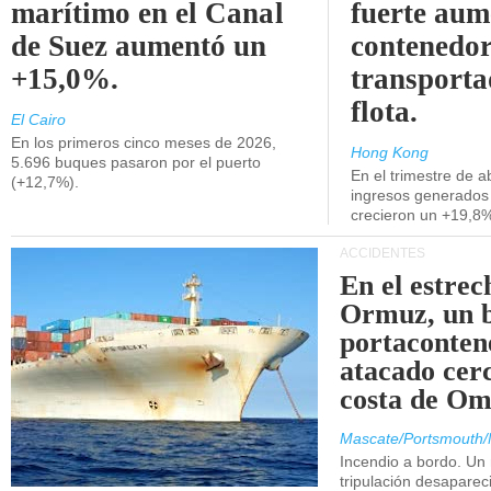
marítimo en el Canal
fuerte aum
de Suez aumentó un
contenedor
+15,0%.
transporta
flota.
El Cairo
En los primeros cinco meses de 2026,
Hong Kong
5.696 buques pasaron por el puerto
En el trimestre de abr
(+12,7%).
ingresos generados 
crecieron un +19,8
ACCIDENTES
En el estrec
Ormuz, un 
portaconten
atacado cerc
costa de Om
Mascate/Portsmouth/
Incendio a bordo. Un
tripulación desaparec