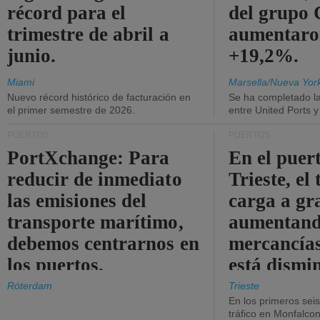
récord para el
del grup
trimestre de abril a
aumentaro
junio.
+19,2%.
Miami
Marsella/Nueva Yor
Nuevo récord histórico de facturación en
Se ha completado l
el primer semestre de 2026.
entre United Ports 
PUERTOS
PUERTOS
PortXchange: Para
En el puer
reducir de inmediato
Trieste, el 
las emisiones del
carga a gr
transporte marítimo,
aumentando
debemos centrarnos en
mercancías
los puertos.
está dismi
Róterdam
Trieste
En los primeros sei
tráfico en Monfalco