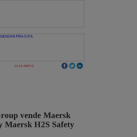
13:16 GMT+2
roup vende Maersk
 y Maersk H2S Safety