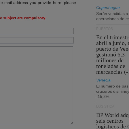
 e-mail address you provide here: please
Copenhague
Serán vendidas a
e subject are compulsory.
operaciones de esc
PUERTOS
En el trimestr
abril a junio, 
puerto de Ven
gestionó 6,3
millones de
toneladas de
mercancías (-
Venecia
El número de pas
cruceros disminu
-15,3%.
LOGÍSTICA
DP World adq
seis centros
logísticos de