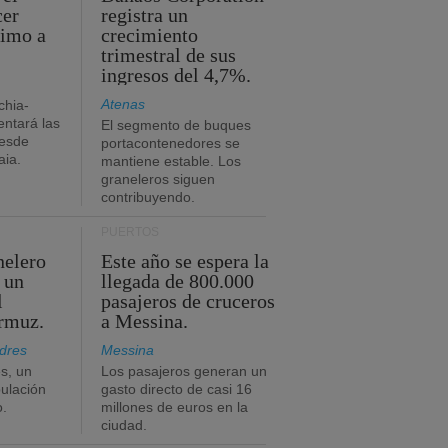
cer
registra un
timo a
crecimiento
trimestral de sus
ingresos del 4,7%.
Atenas
chia-
ntará las
El segmento de buques
desde
portacontenedores se
aia.
mantiene estable. Los
graneleros siguen
contribuyendo.
PUERTOS
nelero
Este año se espera la
 un
llegada de 800.000
l
pasajeros de cruceros
Ormuz.
a Messina.
dres
Messina
s, un
Los pasajeros generan un
pulación
gasto directo de casi 16
o.
millones de euros en la
ciudad.