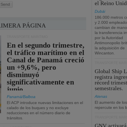
el Reino Unid
Send
Dubái
186.000 metros c
y 2.000 empleado
RIMERA PÁGINA
cambian de manos
la transferencia 
TRANSPORTE MARÍTIMO
por la Autoridad
Antimonopolio bri
En el segundo trimestre,
la adquisición de
el tráfico marítimo en el
Wincanton.
Canal de Panamá creció
TRANSPORTE MARÍ
un +9,6%, pero
Global Ship 
disminuyó
registra ingre
significativamente en
récord trimest
semestrales.
junio.
Atenas
Panamá/Balboa
El aumento de los
El ACP introduce nuevas limitaciones en el
repercute en los b
calado de los buques y no excluye
reducciones en el número diario de
TRANSPORTE MARÍ
tránsitos.
GNV activará