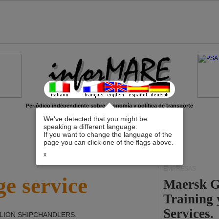
Periódico independiente sobre economía y política de transporte
We've detected that you might be
speaking a different language.
If you want to change the language of the
page you can click one of the flags above.
x
EMPRESAS
e service
Maersk G
Training
Services.
LION SHIPCHANDLERS
.