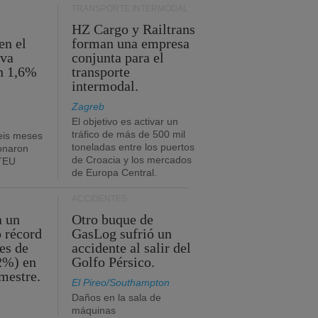
TRANSPORTE INTERMODAL
HZ Cargo y Railtrans
en el
forman una empresa
eva
conjunta para el
n 1,6%
transporte
intermodal.
Zagreb
El objetivo es activar un
tráfico de más de 500 mil
eis meses
toneladas entre los puertos
onaron
de Croacia y los mercados
 TEU
de Europa Central.
ACCIDENTES
a un
Otro buque de
o récord
GasLog sufrió un
es de
accidente al salir del
2%) en
Golfo Pérsico.
imestre.
El Pireo/Southampton
Daños en la sala de
máquinas