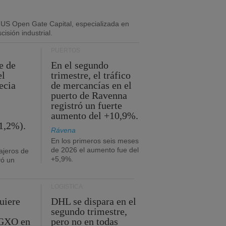
 US Open Gate Capital, especializada en
isión industrial.
PUERTOS
e de
En el segundo
el
trimestre, el tráfico
ecia
de mercancías en el
puerto de Ravenna
registró un fuerte
aumento del +10,9%.
1,2%).
Rávena
En los primeros seis meses
de 2026 el aumento fue del
ajeros de
+5,9%.
yó un
LOGÍSTICA
uiere
DHL se dispara en el
segundo trimestre,
 GXO en
pero no en todas