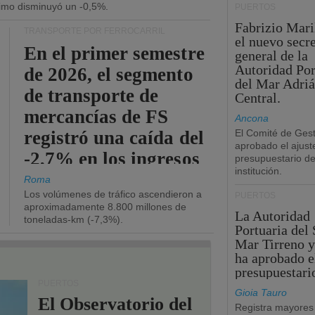
ítimo disminuyó un -0,5%.
PUERTOS
Fabrizio Maril
TRANSPORTE POR FERROCARRIL
el nuevo secre
En el primer semestre
general de la
Autoridad Por
de 2026, el segmento
del Mar Adriá
de transporte de
Central.
mercancías de FS
Ancona
registró una caída del
El Comité de Gest
aprobado el ajust
-2,7% en los ingresos
presupuestario de
institución.
operativos.
Roma
Los volúmenes de tráfico ascendieron a
PUERTOS
aproximadamente 8.800 millones de
La Autoridad
toneladas-km (-7,3%).
Portuaria del 
Mar Tirreno y
ha aprobado e
presupuestari
PUERTOS
Gioia Tauro
El Observatorio del
Registra mayores