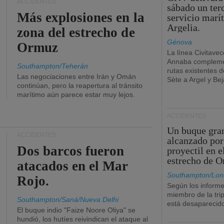
ACCIDENTES
sábado un ter
Más explosiones en la
servicio marí
Argelia.
zona del estrecho de
Génova
Ormuz
La línea Civitavec
Annaba compleme
Southampton/Teherán
rutas existentes 
Las negociaciones entre Irán y Omán
Sète a Argel y Bej
continúan, pero la reapertura al tránsito
marítimo aún parece estar muy lejos.
ACCIDENTES
Un buque gra
ACCIDENTES
alcanzado por
Dos barcos fueron
proyectil en e
estrecho de 
atacados en el Mar
Southampton/Lon
Rojo.
Según los informe
miembro de la tri
Southampton/Saná/Nueva Delhi
está desaparecid
El buque indio "Faize Noore Oliya" se
hundió, los hutíes reivindican el ataque al