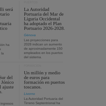
PUERTOS
li será
La Autoridad
tario
Portuaria del Mar de
Liguria Occidental
tuaria
ha adoptado el Plan
tico
Portuario 2026-2028.
Génova
Las proyecciones para
2028 indican un aumento
ión ha
de aproximadamente 150
e
empleados en los puertos
 la
del sistema.
FORMACIÓN
Un millón y medio
Sur del
de euros para
 Jónico
formación en puertos
l ajuste
toscanos.
o.
Livorno
La Autoridad Portuaria del
Tirreno Septentrional ha
 ingresos