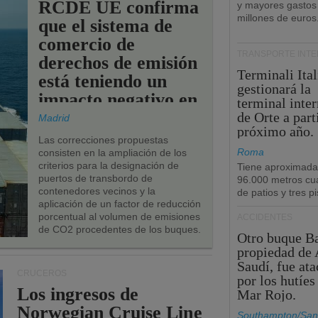
RCDE UE confirma
y mayores gastos
millones de euros
que el sistema de
comercio de
TRANSPORTE INT
derechos de emisión
Terminali Ital
está teniendo un
gestionará la
impacto negativo en
terminal inte
los puertos de la
de Orte a part
Madrid
próximo año.
UE.
Las correcciones propuestas
Roma
consisten en la ampliación de los
criterios para la designación de
Tiene aproximad
puertos de transbordo de
96.000 metros cu
contenedores vecinos y la
de patios y tres pi
aplicación de un factor de reducción
porcentual al volumen de emisiones
ACCIDENTES
de CO2 procedentes de los buques.
Otro buque Ba
propiedad de 
Saudí, fue at
CRUCEROS
por los hutíes
Los ingresos de
Mar Rojo.
Norwegian Cruise Line
Southampton/San