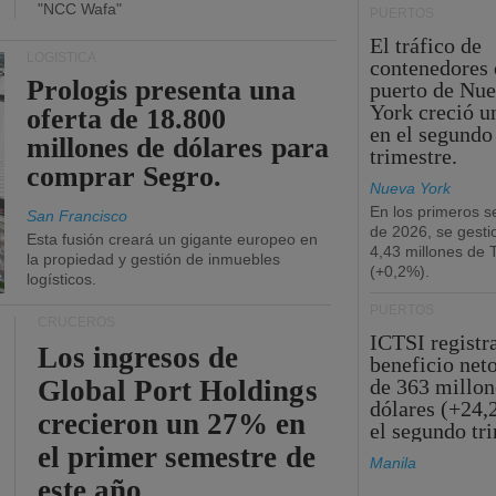
"NCC Wafa"
PUERTOS
El tráfico de
LOGÍSTICA
contenedores 
Prologis presenta una
puerto de Nu
York creció u
oferta de 18.800
en el segundo
millones de dólares para
trimestre.
comprar Segro.
Nueva York
En los primeros s
San Francisco
de 2026, se gesti
Esta fusión creará un gigante europeo en
4,43 millones de
la propiedad y gestión de inmuebles
(+0,2%).
logísticos.
PUERTOS
CRUCEROS
ICTSI registr
Los ingresos de
beneficio net
Global Port Holdings
de 363 millon
dólares (+24,
crecieron un 27% en
el segundo tr
el primer semestre de
Manila
este año.