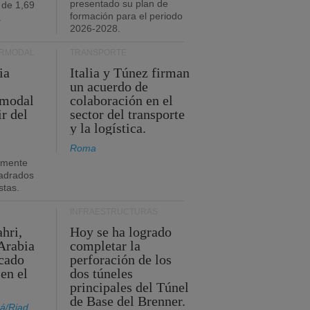
presentado su plan de
 de 1,69
formación para el periodo
.
2026-2028.
ERMODAL
TRANSPORTE
ia
Italia y Túnez firman
un acuerdo de
rmodal
colaboración en el
ir del
sector del transporte
y la logística.
Roma
amente
adrados
stas.
INFRAESTRUCTURAS
hri,
Hoy se ha logrado
Arabia
completar la
acado
perforación de los
 en el
dos túneles
principales del Túnel
de Base del Brenner.
á/Riad