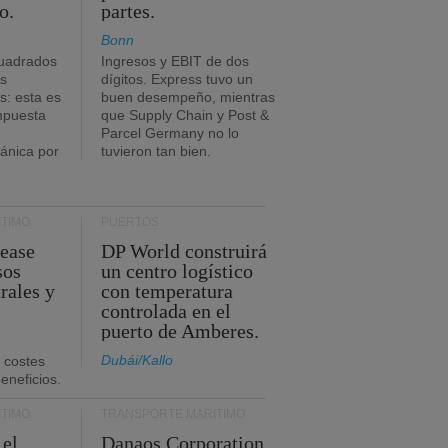
o.
partes.
Bonn
uadrados
Ingresos y EBIT de dos
s
dígitos. Express tuvo un
: esta es
buen desempeño, mientras
impuesta
que Supply Chain y Post &
Parcel Germany no lo
tánica por
tuvieron tan bien.
TIMO
PUERTOS
Lease
DP World construirá
sos
un centro logístico
rales y
con temperatura
controlada en el
puerto de Amberes.
Dubái/Kallo
 costes
eneficios.
TIMO
TRANSPORTE MARÍTIMO
 el
Danaos Corporation