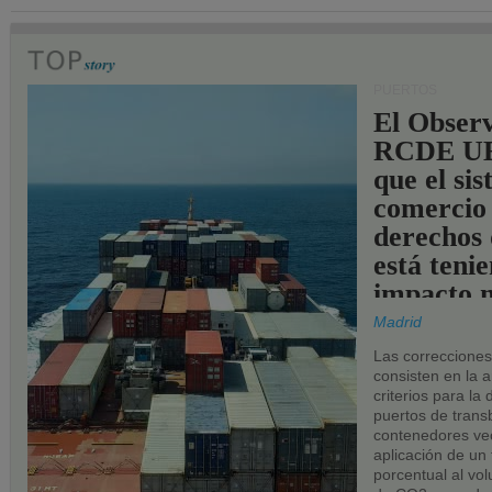
PUERTOS
El Observ
RCDE UE
que el si
comercio
derechos 
está teni
impacto n
los puerto
Madrid
UE.
Las correccione
consisten en la a
criterios para la
puertos de trans
contenedores vec
aplicación de un
porcentual al vo