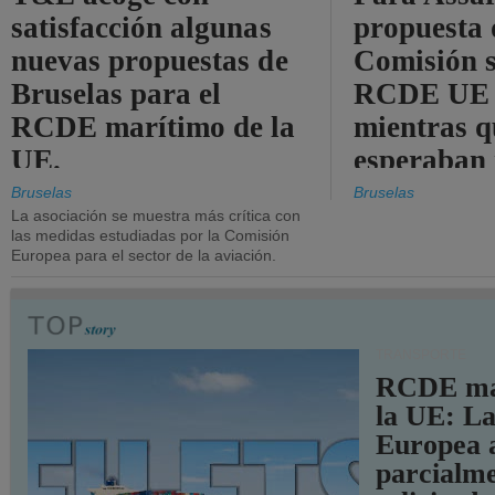
satisfacción algunas
propuesta 
nuevas propuestas de
Comisión s
Bruselas para el
RCDE UE e
RCDE marítimo de la
mientras q
UE.
esperaban
más audac
Bruselas
Bruselas
La asociación se muestra más crítica con
las medidas estudiadas por la Comisión
Europea para el sector de la aviación.
TRANSPORTE
RCDE ma
la UE: L
Europea 
parcialme