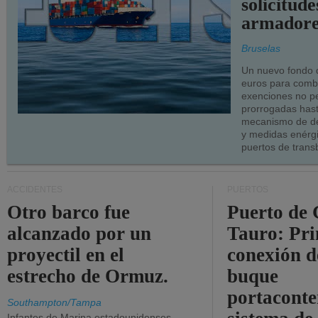
solicitude
armadore
Bruselas
Un nuevo fondo 
euros para combu
exenciones no p
prorrogadas has
mecanismo de de
y medidas enérgi
puertos de trans
ACCIDENTES
PUERTOS
Otro barco fue
Puerto de 
alcanzado por un
Tauro: Pr
proyectil en el
conexión d
estrecho de Ormuz.
buque
portaconte
Southampton/Tampa
Infantes de Marina estadounidenses