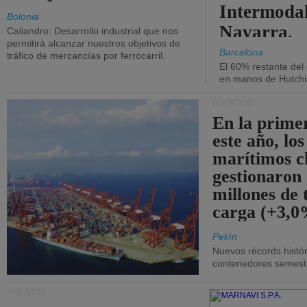
Intermodal
Bolonia
Navarra.
Caliandro: Desarrollo industrial que nos
permitirá alcanzar nuestros objetivos de
Barcelona
tráfico de mercancías por ferrocarril.
El 60% restante del
en manos de Hutchi
PUERTOS
En la prime
este año, lo
marítimos c
gestionaron
millones de 
carga (+3,0
Pekín
Nuevos récords histór
contenedores semestra
PUERTOS