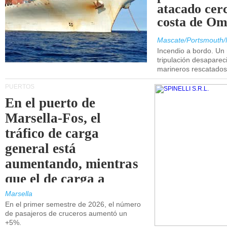
atacado cerc
costa de Om
Mascate/Portsmouth/
Incendio a bordo. Un
tripulación desaparec
marineros rescatados
PUERTOS
En el puerto de
Marsella-Fos, el
tráfico de carga
general está
aumentando, mientras
que el de carga a
granel está
Marsella
En el primer semestre de 2026, el número
disminuyendo.
de pasajeros de cruceros aumentó un
+5%.