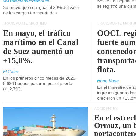
Unidos.
Solo en el segundo 
Washington/Portsmouth
se registró una dism
Se prevé que sea igual al 20% del valor
de las cargas transportadas.
TRANSPORTE MARÍTIMO
TRANSPORTE MARÍT
En mayo, el tráfico
OOCL regi
marítimo en el Canal
fuerte aum
de Suez aumentó un
contenedor
+15,0%.
transporta
flota.
El Cairo
En los primeros cinco meses de 2026,
Hong Kong
5.696 buques pasaron por el puerto
En el trimestre de abr
(+12,7%).
ingresos generados 
crecieron un +19,8
ACCIDENTES
En el estrec
Ormuz, un 
portaconten