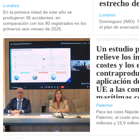
estrecho d
Londres
En la primera mitad de este año se
Londres
produjeron 38 accidentes, en
Domínguez (IMO): S
comparación con los 90 registrados en los
el plan de evacuac
primeros seis meses de 2025.
TRANSPORTE MARÍTIM
Un estudio 
relieve los 
costes y los 
contraprodu
aplicación 
UE a las co
marítimas co
de Sicilia.
Palermo
Para las rutas Nápol
Palermo, el coste anu
millones y 19,9 millo