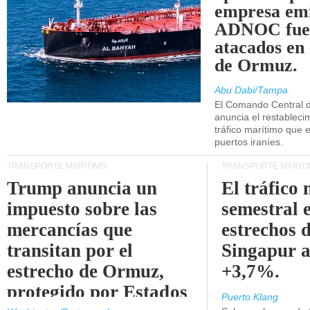
empresa emi
ADNOC fue
atacados en 
de Ormuz.
Abu Dabi/Tampa
El Comando Central 
anuncia el restableci
tráfico marítimo que e
puertos iraníes.
TRANSPORTE MARÍTIMO
TRANSPORTE MARÍT
Trump anuncia un
El tráfico
impuesto sobre las
semestral e
mercancías que
estrechos 
transitan por el
Singapur 
estrecho de Ormuz,
+3,7%.
protegido por Estados
Puerto Klang