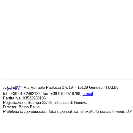
- Via Raffaele Paolucci 17r/19r - 16129 Génova - ITALIA
tel.: +39.010.2462122, fax: +39.010.2516768,
e-mail
Partita iva: 03532950106
Registrazione Stampa 33/96 Tribunale di Genova
Director: Bruno Bellio
Prohibida la reproducción, total o parcial, sin el explicito consentimento del 