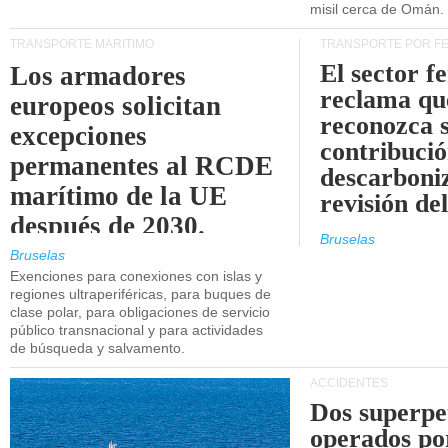
misil cerca de Omán.
TRANSPORTE MARÍTIMO
TRANSPORTE POR F
El sector f
Los armadores
reclama qu
europeos solicitan
reconozca 
excepciones
contribució
permanentes al RCDE
descarboniz
marítimo de la UE
revisión d
después de 2030.
Bruselas
Bruselas
Exenciones para conexiones con islas y
regiones ultraperiféricas, para buques de
clase polar, para obligaciones de servicio
público transnacional y para actividades
de búsqueda y salvamento.
ACCIDENTES
Dos superpe
operados po