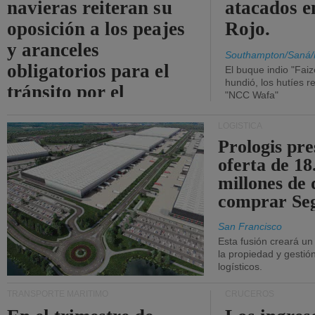
navieras reiteran su
atacados e
oposición a los peajes
Rojo.
y aranceles
Southampton/Saná/
obligatorios para el
El buque indio "Fai
hundió, los hutíes re
tránsito por el
"NCC Wafa"
estrecho de Ormuz.
LOGÍSTICA
Prologis pr
oferta de 18
millones de 
comprar Se
San Francisco
Esta fusión creará u
la propiedad y gestió
logísticos.
TRANSPORTE MARÍTIMO
CRUCEROS