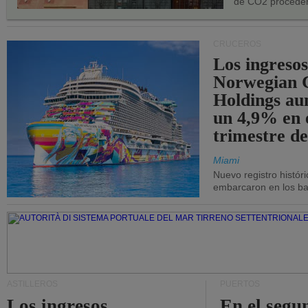
de CO2 proceden
CRUCEROS
Los ingresos
Norwegian C
Holdings a
un 4,9% en 
trimestre de
Miami
Nuevo registro histór
embarcaron en los bar
ASTILLEROS
PUERTOS
Los ingresos
En el segu