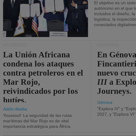
El objetivo es un sist
autónomo en el que t
incluidos el diseño, la
logística, la inspecci
conectados digitalme
ACCIDENTES
CRUCEROS
La Unión Africana
En Génova
condena los ataques
Fincantieri
contra petroleros en el
nuevo cru
Mar Rojo,
III
a Expl
reivindicados por los
Journeys.
hutíes.
Génova
"Explora IV" y "Expl
Addis Abeba
2027, y "Explora VI
Youssouf: La seguridad de las rutas
marítimas del Mar Rojo es de vital
importancia estratégica para África.