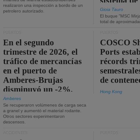
sistema de
realizaron una inspección a bordo de un
la red eléc
Gioia Tauro
petrolero autorizado.
El buque "MSC Mirja
total de aproximad
PUERTOS
PUERTOS
En el segundo
COSCO Sh
trimestre de 2026, el
Ports esta
tráfico de mercancías
récords tr
en el puerto de
semestrales
Amberes-Brujas
de contene
disminuyó un -2%.
Hong Kong
Amberes
Se recuperaron volúmenes de carga seca
a granel y aumentó el material rodante.
Otros sectores experimentaron
descensos.
ACCIDENTES
PUERTOS