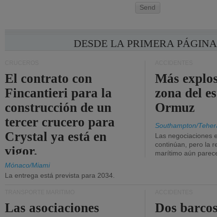
Send
DESDE LA PRIMERA PÁGIN
CRUCEROS
ACCIDENTES
El contrato con
Más explos
Fincantieri para la
zona del e
construcción de un
Ormuz
tercer crucero para
Southampton/Teher
Crystal ya está en
Las negociaciones 
continúan, pero la r
vigor.
marítimo aún parece
Mónaco/Miami
La entrega está prevista para 2034.
TRANSPORTE MARÍTIMO
ACCIDENTES
Las asociaciones
Dos barcos