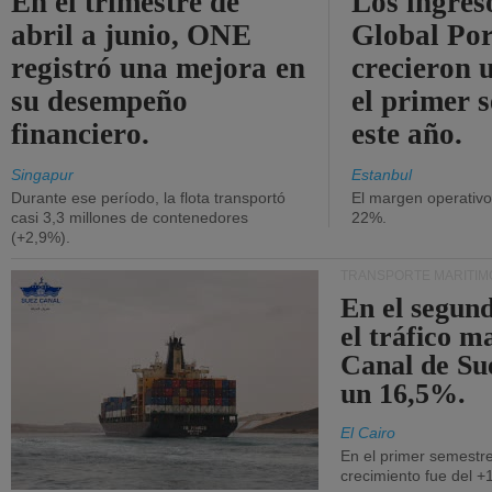
En el trimestre de
Los ingres
abril a junio, ONE
Global Por
registró una mejora en
crecieron 
su desempeño
el primer 
financiero.
este año.
Singapur
Estanbul
Durante ese período, la flota transportó
El margen operativ
casi 3,3 millones de contenedores
22%.
(+2,9%).
TRANSPORTE MARÍTIM
En el segund
el tráfico m
Canal de Su
un 16,5%.
El Cairo
En el primer semestre
crecimiento fue del +