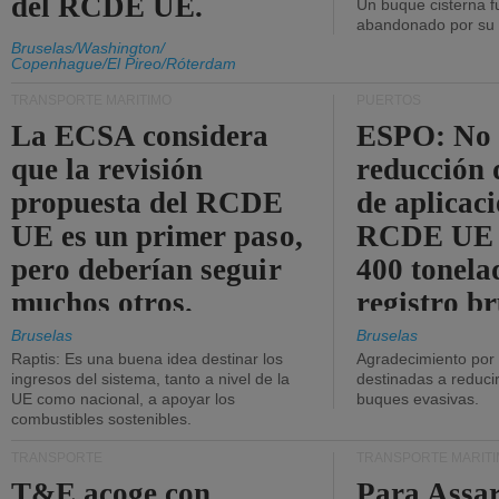
del RCDE UE.
Un buque cisterna f
abandonado por su t
Bruselas/Washington/
Copenhague/El Pireo/Róterdam
TRANSPORTE MARÍTIMO
PUERTOS
La ECSA considera
ESPO: No 
que la revisión
reducción 
propuesta del RCDE
de aplicaci
UE es un primer paso,
RCDE UE d
pero deberían seguir
400 tonela
muchos otros.
registro br
Bruselas
Bruselas
Raptis: Es una buena idea destinar los
Agradecimiento por
ingresos del sistema, tanto a nivel de la
destinadas a reducir
UE como nacional, a apoyar los
buques evasivas.
combustibles sostenibles.
TRANSPORTE
TRANSPORTE MARÍT
T&E acoge con
Para Assar