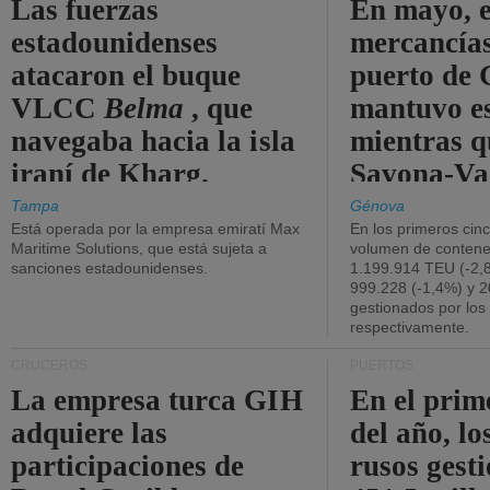
Las fuerzas
En mayo, e
estadounidenses
mercancías
atacaron el buque
puerto de 
VLCC
Belma
, que
mantuvo es
navegaba hacia la isla
mientras q
iraní de Kharg.
Savona-Va
disminuyó
Tampa
Génova
Está operada por la empresa emiratí Max
En los primeros cin
Maritime Solutions, que está sujeta a
volumen de contene
sanciones estadounidenses.
1.199.914 TEU (-2,8
999.228 (-1,4%) y 2
gestionados por los
respectivamente.
CRUCEROS
PUERTOS
La empresa turca GIH
En el prim
adquiere las
del año, lo
participaciones de
rusos gest