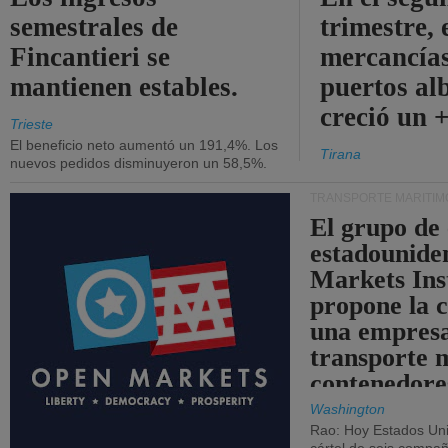
semestrales de
trimestre, 
Fincantieri se
mercancías
mantienen estables.
puertos al
creció un 
Trieste
El beneficio neto aumentó un 191,4%. Los
Tirana
nuevos pedidos disminuyeron un 58,5%.
TRANSPORTE MARÍTIM
El grupo de
estadounide
Markets Ins
propone la 
una empresa
transporte 
contenedore
Washington
Rao: Hoy Estados Un