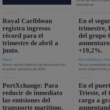
cártel de seis compañ
extranjeras.
CRUCEROS
TRANSPORTE MARÍT
Royal Caribbean
En el segu
registra ingresos
trimestre, 
récord para el
del grup
trimestre de abril a
aumentaro
junio.
+19,2%.
Miami
Marsella/Nueva Yor
Nuevo récord histórico de facturación en
Se ha completado l
el primer semestre de 2026.
entre United Ports 
PUERTOS
PUERTOS
PortXchange: Para
En el puer
reducir de inmediato
Trieste, el 
las emisiones del
carga a gr
transporte marítimo,
aumentando