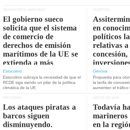
TRANSPORTE MARÍTIMO
PUERTOS
El gobierno sueco
Assitermin
solicita que el sistema
en conocim
de comercio de
políticos l
derechos de emisión
relativas a
marítimos de la UE se
concesión, 
extienda a más
inversiones
buques.
intermodal
Estocolmo
Génova
Estocolmo subraya la necesidad de que el
Propuesta para oto
RCDE siga siendo un pilar de la política
la tarifa de concesi
climática de la UE.
aumenten el tráfico f
PIRATERÍA
GENTE DE MAR
Los ataques piratas a
Todavía ha
barcos siguen
marineros
disminuyendo.
en la regió