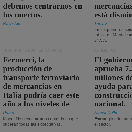
debemos centrarnos en
mercancías
los puertos.
está dismi
Róterdam
Trieste
En los primeros sei
tráfico en Monfalco
24,9%.
TRANSPORTE POR FERROCARRIL
ASTILLEROS
Fermerci, la
El gobiern
producción de
aprueba 7
transporte ferroviario
millones d
de mercancías en
ayuda para
Italia podría caer este
construcci
año a los niveles de
nacional.
2015.
Roma
Nueva Delhi
Mapa: Nos encontramos ante datos que
Estrategia adoptada 
superan todas las expectativas.
el sector.