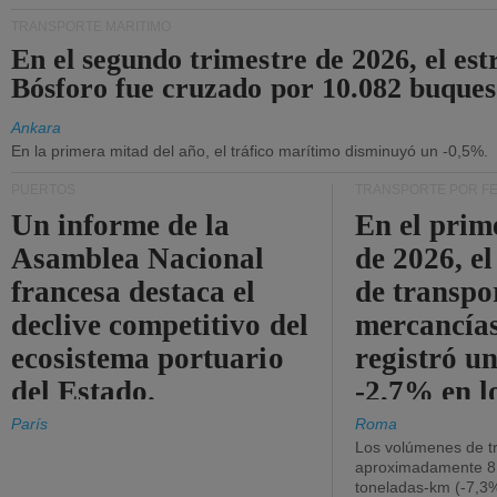
TRANSPORTE MARÍTIMO
En el segundo trimestre de 2026, el est
Bósforo fue cruzado por 10.082 buques
Ankara
En la primera mitad del año, el tráfico marítimo disminuyó un -0,5%.
PUERTOS
TRANSPORTE POR F
Un informe de la
En el prim
Asamblea Nacional
de 2026, e
francesa destaca el
de transpo
declive competitivo del
mercancía
ecosistema portuario
registró un
del Estado.
-2,7% en l
operativos
París
Roma
Los volúmenes de tr
aproximadamente 8.
toneladas-km (-7,3%