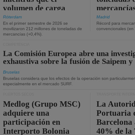
volumen de carga
mercancías
general disminuyó.
Róterdam
Madrid
En el primer semestre de 2026 se
Récord para mercan
movilizaron 212 millones de toneladas de
convencionales (en
mercancías (+0,4%).
COMPETENCIA
La Comisión Europea abre una investi
exhaustiva sobre la fusión de Saipem y
Bruselas
Bruselas considera que los efectos de la operación son particularment
especialmente en el mercado SURF.
PUERTOS SECOS
TRANSPORTE INTER
Medlog (Grupo MSC)
La Autori
adquiere una
Portuaria 
participación en
Barcelona 
Interporto Bolonia
40% de la