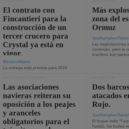
CRUCEROS
ACCIDENTES
El contrato con
Más explos
Fincantieri para la
zona del e
construcción de un
Ormuz
tercer crucero para
Southampton/Teher
Crystal ya está en
Las negociaciones 
continúan, pero la r
vigor.
marítimo aún parece
Mónaco/Miami
La entrega está prevista para 2034.
TRANSPORTE MARÍTIMO
ACCIDENTES
Las asociaciones
Dos barcos
navieras reiteran su
atacados e
oposición a los peajes
Rojo.
y aranceles
Southampton/Saná/
obligatorios para el
El buque indio "Fai
hundió, los hutíes re