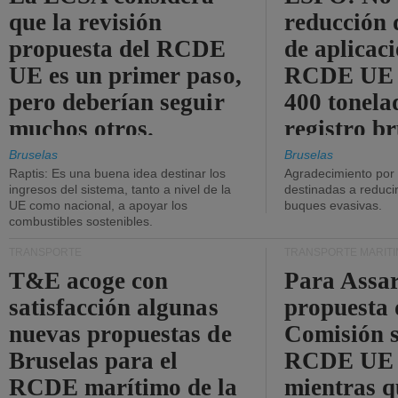
que la revisión
reducción 
propuesta del RCDE
de aplicaci
UE es un primer paso,
RCDE UE d
pero deberían seguir
400 tonela
muchos otros.
registro br
Bruselas
Bruselas
Raptis: Es una buena idea destinar los
Agradecimiento por
ingresos del sistema, tanto a nivel de la
destinadas a reducir
UE como nacional, a apoyar los
buques evasivas.
combustibles sostenibles.
TRANSPORTE
TRANSPORTE MARÍT
T&E acoge con
Para Assar
satisfacción algunas
propuesta 
nuevas propuestas de
Comisión s
Bruselas para el
RCDE UE e
RCDE marítimo de la
mientras q