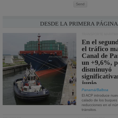
Send
DESDE LA PRIMERA PÁGIN
TRANSPORTE MARÍTIM
En el segund
el tráfico m
Canal de Pa
un +9,6%, p
disminuyó
significativ
junio.
Panamá/Balboa
El ACP introduce nuev
calado de los buques
reducciones en el nú
tránsitos.