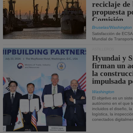
reciclaje de
propuesta p
Comisión.
Bruselas/Washington
Satisfacción de ECSA
Mundial de Transport
ASTILLEROS
Hyundai y 
firman un a
la construcc
impulsada p
Washington
El objetivo es un sist
autónomo en el que t
incluidos el diseño, la
logística, la inspecci
conectados digitalme