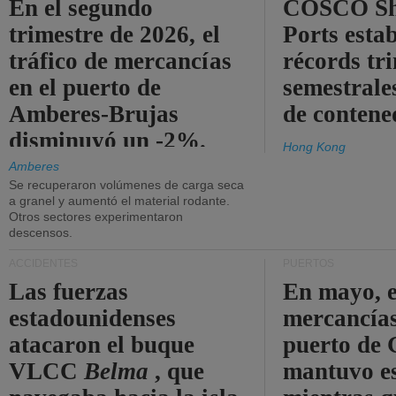
En el segundo
COSCO Sh
trimestre de 2026, el
Ports esta
tráfico de mercancías
récords tr
en el puerto de
semestrales
Amberes-Brujas
de contene
disminuyó un -2%.
Hong Kong
Amberes
Se recuperaron volúmenes de carga seca
a granel y aumentó el material rodante.
Otros sectores experimentaron
descensos.
ACCIDENTES
PUERTOS
Las fuerzas
En mayo, e
estadounidenses
mercancías
atacaron el buque
puerto de 
VLCC
Belma
, que
mantuvo es