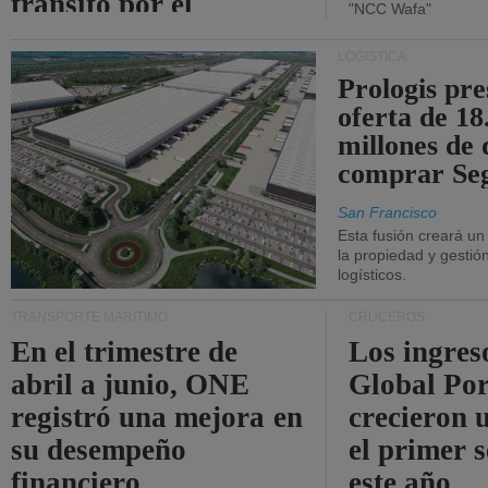
tránsito por el
"NCC Wafa"
estrecho de Ormuz.
LOGÍSTICA
Prologis pr
oferta de 18
millones de 
comprar Se
San Francisco
Esta fusión creará u
la propiedad y gestió
logísticos.
TRANSPORTE MARÍTIMO
CRUCEROS
En el trimestre de
Los ingres
abril a junio, ONE
Global Por
registró una mejora en
crecieron 
su desempeño
el primer 
financiero.
este año.