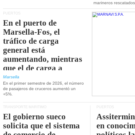
marineros rescatados
PUERTOS
En el puerto de
Marsella-Fos, el
tráfico de carga
general está
aumentando, mientras
que el de carga a
granel está
Marsella
En el primer semestre de 2026, el número
disminuyendo.
de pasajeros de cruceros aumentó un
+5%.
TRANSPORTE MARÍTIMO
PUERTOS
El gobierno sueco
Assitermin
solicita que el sistema
en conocim
de comercio de
políticos l