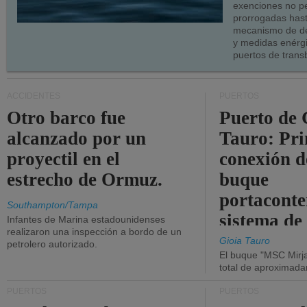
exenciones no p
prorrogadas has
mecanismo de de
y medidas enérgi
puertos de trans
ACCIDENTES
PUERTOS
Otro barco fue
Puerto de 
alcanzado por un
Tauro: Pr
proyectil en el
conexión d
estrecho de Ormuz.
buque
portaconte
Southampton/Tampa
sistema de
Infantes de Marina estadounidenses
realizaron una inspección a bordo de un
la red eléc
Gioia Tauro
petrolero autorizado.
El buque "MSC Mirja
total de aproximad
PUERTOS
PUERTOS