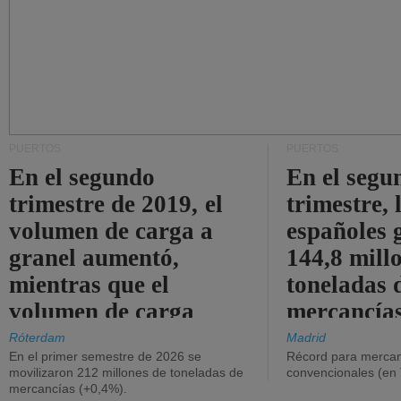
PUERTOS
PUERTOS
En el segundo
En el segu
trimestre de 2019, el
trimestre, 
volumen de carga a
españoles 
granel aumentó,
144,8 mill
mientras que el
toneladas 
volumen de carga
mercancías
general disminuyó.
Róterdam
Madrid
En el primer semestre de 2026 se
Récord para mercan
movilizaron 212 millones de toneladas de
convencionales (en
mercancías (+0,4%).