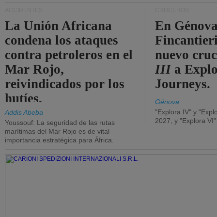
ACCIDENTES
CRUCEROS
La Unión Africana
En Génova
condena los ataques
Fincantieri
contra petroleros en el
nuevo cru
Mar Rojo,
III
a Expl
reivindicados por los
Journeys.
hutíes.
Génova
"Explora IV" y "Expl
Addis Abeba
2027, y "Explora VI
Youssouf: La seguridad de las rutas
marítimas del Mar Rojo es de vital
importancia estratégica para África.