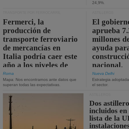
24,9%.
TRANSPORTE POR FERROCARRIL
ASTILLEROS
Fermerci, la
El gobiern
producción de
aprueba 7
transporte ferroviario
millones d
de mercancías en
ayuda para
Italia podría caer este
construcci
año a los niveles de
nacional.
2015.
Roma
Nueva Delhi
Mapa: Nos encontramos ante datos que
Estrategia adoptada 
superan todas las expectativas.
el sector.
ASTILLEROS
Dos astillero
incluidos en
lista de la 
instalacione