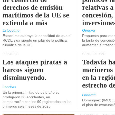
derechos de emisión
relativas a
marítimos de la UE se
concesión, 
extienda a más
inversiones
buques.
intermodal
Estocolmo
Génova
Estocolmo subraya la necesidad de que el
Propuesta para oto
RCDE siga siendo un pilar de la política
la tarifa de concesi
climática de la UE.
aumenten el tráfico f
PIRATERÍA
GENTE DE MAR
Los ataques piratas a
Todavía ha
barcos siguen
marineros
disminuyendo.
en la regió
estrecho d
Londres
En la primera mitad de este año se
Londres
produjeron 38 accidentes, en
Domínguez (IMO): S
comparación con los 90 registrados en los
el plan de evacuac
primeros seis meses de 2025.