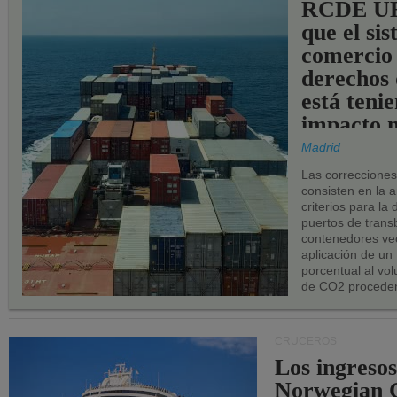
RCDE UE
que el si
comercio
derechos 
está teni
impacto n
los puerto
Madrid
UE.
Las correccione
consisten en la a
criterios para la
puertos de trans
contenedores vec
aplicación de un
porcentual al vo
de CO2 proceden
CRUCEROS
Los ingresos
Norwegian C