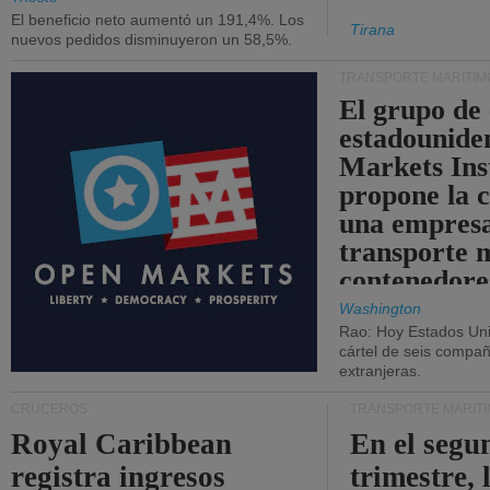
El beneficio neto aumentó un 191,4%. Los
Tirana
nuevos pedidos disminuyeron un 58,5%.
TRANSPORTE MARÍTIM
El grupo de
estadounide
Markets Ins
propone la 
una empresa
transporte 
contenedore
Washington
Rao: Hoy Estados Un
cártel de seis compañ
extranjeras.
CRUCEROS
TRANSPORTE MARÍT
Royal Caribbean
En el segu
registra ingresos
trimestre, 