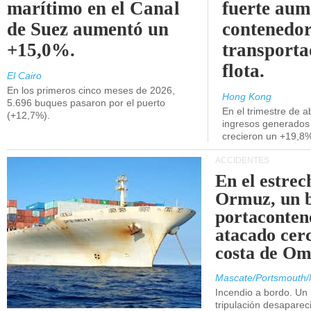
marítimo en el Canal
fuerte aum
de Suez aumentó un
contenedor
+15,0%.
transporta
flota.
El Cairo
En los primeros cinco meses de 2026,
Hong Kong
5.696 buques pasaron por el puerto
En el trimestre de abr
(+12,7%).
ingresos generados 
crecieron un +19,8
ACCIDENTES
En el estrec
Ormuz, un 
portaconten
atacado cerc
costa de Om
Mascate/Portsmouth/
Incendio a bordo. Un
tripulación desaparec