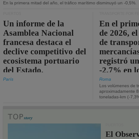
En la primera mitad del año, el tráfico marítimo disminuyó un -0,5%.
PUERTOS
TRANSPORTE POR F
Un informe de la
En el prim
Asamblea Nacional
de 2026, e
francesa destaca el
de transpo
declive competitivo del
mercancía
ecosistema portuario
registró un
del Estado.
-2,7% en l
operativos
París
Roma
Los volúmenes de tr
aproximadamente 8.
toneladas-km (-7,3%
PUERTOS
El Observ