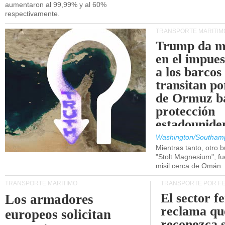
aumentaron al 99,99% y al 60%
respectivamente.
TRANSPORTE MARÍTIM
Trump da m
en el impue
a los barcos
transitan po
de Ormuz b
protección
estadounide
Washington/Southam
Mientras tanto, otro b
"Stolt Magnesium", f
misil cerca de Omán.
TRANSPORTE MARÍTIMO
TRANSPORTE POR F
El sector f
Los armadores
reclama qu
europeos solicitan
reconozca 