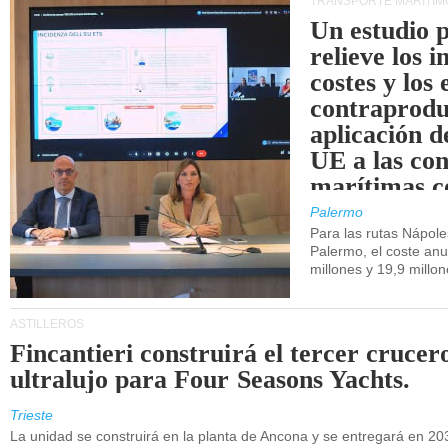
TRANSPORTE MARÍTIM
Un estudio 
relieve los 
costes y los 
contraprodu
aplicación 
UE a las co
marítimas co
de Sicilia.
Palermo
Para las rutas Nápol
Palermo, el coste anu
millones y 19,9 millo
ASTILLEROS
Fincantieri construirá el tercer crucer
ultralujo para Four Seasons Yachts.
Trieste
La unidad se construirá en la planta de Ancona y se entregará en 20