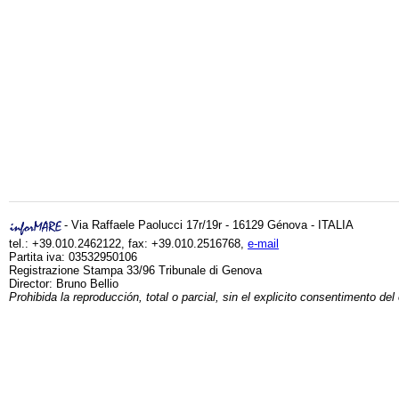
- Via Raffaele Paolucci 17r/19r - 16129 Génova - ITALIA
tel.: +39.010.2462122, fax: +39.010.2516768,
e-mail
Partita iva: 03532950106
Registrazione Stampa 33/96 Tribunale di Genova
Director: Bruno Bellio
Prohibida la reproducción, total o parcial, sin el explicito consentimento del 