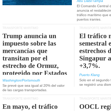
Abu Dabi/Tampa
El Comando Central 
anuncia el restableci
tráfico marítimo que e
puertos iraníes.
TRANSPORTE MARÍTIMO
TRANSPORTE MARÍT
Trump anuncia un
El tráfico
impuesto sobre las
semestral e
mercancías que
estrechos 
transitan por el
Singapur 
estrecho de Ormuz,
+3,7%.
protegido por Estados
Puerto Klang
Unidos.
Solo en el segundo 
Washington/Portsmouth
se registró una dism
Se prevé que sea igual al 20% del valor
de las cargas transportadas.
TRANSPORTE MARÍTIMO
TRANSPORTE MARÍT
En mayo, el tráfico
OOCL regi