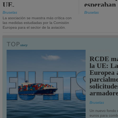
UE.
esperaban
más audac
Bruselas
Bruselas
La asociación se muestra más crítica con
las medidas estudiadas por la Comisión
Europea para el sector de la aviación.
TRANSPORTE
RCDE ma
la UE: L
Europea 
parcialme
solicitude
armadore
Bruselas
Un nuevo fondo 
euros para combu