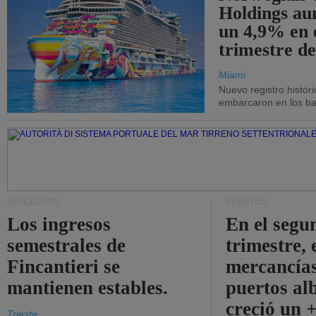
Holdings a
un 4,9% en 
trimestre de
Miami
Nuevo registro histór
embarcaron en los bar
ASTILLEROS
PUERTOS
Los ingresos
En el segu
semestrales de
trimestre, 
Fincantieri se
mercancías
mantienen estables.
puertos al
creció un 
Trieste