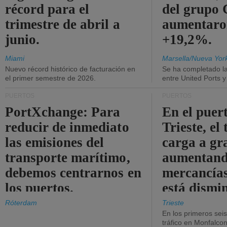
récord para el
del grup
trimestre de abril a
aumentaro
junio.
+19,2%.
Miami
Marsella/Nueva Yor
Nuevo récord histórico de facturación en
Se ha completado l
el primer semestre de 2026.
entre United Ports 
PUERTOS
PUERTOS
PortXchange: Para
En el puer
reducir de inmediato
Trieste, el 
las emisiones del
carga a gr
transporte marítimo,
aumentando
debemos centrarnos en
mercancías
los puertos.
está dismi
Róterdam
Trieste
En los primeros sei
tráfico en Monfalco