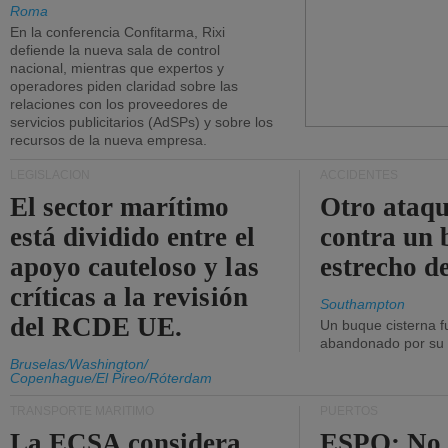
Roma
En la conferencia Confitarma, Rixi
defiende la nueva sala de control
nacional, mientras que expertos y
operadores piden claridad sobre las
relaciones con los proveedores de
servicios publicitarios (AdSPs) y sobre los
recursos de la nueva empresa.
LEGISLACIÓN
ACCIDENTES
El sector marítimo
Otro ataq
está dividido entre el
contra un 
apoyo cauteloso y las
estrecho d
críticas a la revisión
Southampton
del RCDE UE.
Un buque cisterna f
abandonado por su t
Bruselas/Washington/
Copenhague/El Pireo/Róterdam
TRANSPORTE MARÍTIMO
PUERTOS
La ECSA considera
ESPO: No 