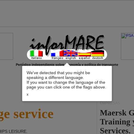
Periódico independiente sobre economía y política de transporte
We've detected that you might be
speaking a different language.
If you want to change the language of the
page you can click one of the flags above.
x
EMPRESAS
e service
Maersk G
Training
Services.
HIPS LEISURE
.