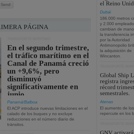
el Reino Unid
Send
Dubái
186.000 metros c
y 2.000 empleado
RIMERA PÁGINA
cambian de manos
la transferencia 
TRANSPORTE MARÍTIMO
por la Autoridad
Antimonopolio bri
En el segundo trimestre,
la adquisición de
el tráfico marítimo en el
Wincanton.
Canal de Panamá creció
TRANSPORTE MARÍ
un +9,6%, pero
Global Ship 
disminuyó
registra ingre
significativamente en
récord trimest
semestrales.
junio.
Atenas
Panamá/Balboa
El aumento de los
El ACP introduce nuevas limitaciones en el
repercute en los b
calado de los buques y no excluye
reducciones en el número diario de
TRANSPORTE MARÍ
tránsitos.
GNV activará