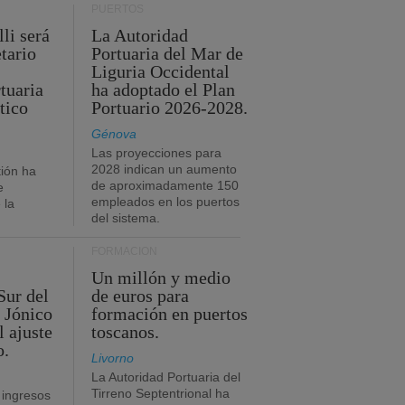
PUERTOS
li será
La Autoridad
tario
Portuaria del Mar de
Liguria Occidental
tuaria
ha adoptado el Plan
tico
Portuario 2026-2028.
Génova
Las proyecciones para
2028 indican un aumento
ión ha
de aproximadamente 150
e
empleados en los puertos
 la
del sistema.
FORMACIÓN
Un millón y medio
Sur del
de euros para
 Jónico
formación en puertos
l ajuste
toscanos.
o.
Livorno
La Autoridad Portuaria del
Tirreno Septentrional ha
 ingresos