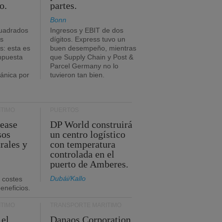
o.
partes.
Bonn
uadrados
Ingresos y EBIT de dos
s
dígitos. Express tuvo un
: esta es
buen desempeño, mientras
impuesta
que Supply Chain y Post &
Parcel Germany no lo
tánica por
tuvieron tan bien.
TIMO
PUERTOS
Lease
DP World construirá
sos
un centro logístico
rales y
con temperatura
controlada en el
puerto de Amberes.
Dubái/Kallo
 costes
eneficios.
TIMO
TRANSPORTE MARÍTIMO
 el
Danaos Corporation