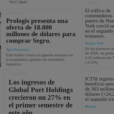
"NCC Wafa"
PUERTOS
El tráfico de
LOGÍSTICA
contenedores 
Prologis presenta una
puerto de Nu
York creció u
oferta de 18.800
en el segundo
millones de dólares para
trimestre.
comprar Segro.
Nueva York
En los primeros s
San Francisco
de 2026, se gesti
Esta fusión creará un gigante europeo en
4,43 millones de
la propiedad y gestión de inmuebles
(+0,2%).
logísticos.
PUERTOS
CRUCEROS
ICTSI registr
Los ingresos de
beneficio net
Global Port Holdings
de 363 millon
dólares (+24,
crecieron un 27% en
el segundo tr
el primer semestre de
Manila
este año.