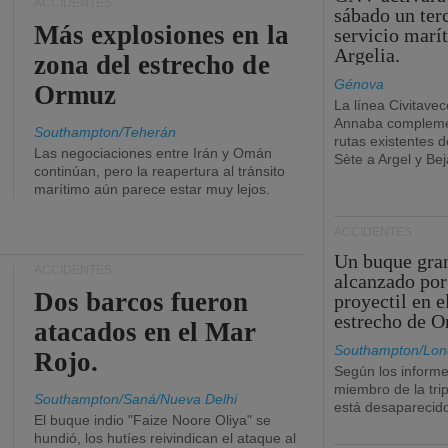
ACCIDENTES
sábado un ter
Más explosiones en la
servicio marí
Argelia.
zona del estrecho de
Génova
Ormuz
La línea Civitavec
Annaba compleme
Southampton/Teherán
rutas existentes 
Las negociaciones entre Irán y Omán
Sète a Argel y Bej
continúan, pero la reapertura al tránsito
marítimo aún parece estar muy lejos.
ACCIDENTES
Un buque gra
ACCIDENTES
alcanzado por
Dos barcos fueron
proyectil en e
estrecho de 
atacados en el Mar
Southampton/Lon
Rojo.
Según los informe
miembro de la tri
Southampton/Saná/Nueva Delhi
está desaparecid
El buque indio "Faize Noore Oliya" se
hundió, los hutíes reivindican el ataque al