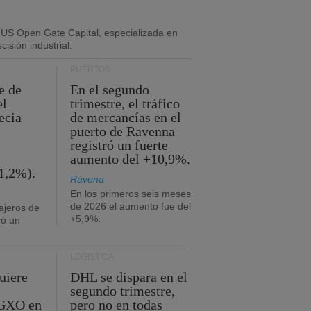
 US Open Gate Capital, especializada en
isión industrial.
PUERTOS
e de
En el segundo
el
trimestre, el tráfico
ecia
de mercancías en el
puerto de Ravenna
registró un fuerte
aumento del +10,9%.
1,2%).
Rávena
En los primeros seis meses
de 2026 el aumento fue del
ajeros de
+5,9%.
yó un
LOGÍSTICA
uiere
DHL se dispara en el
segundo trimestre,
 GXO en
pero no en todas