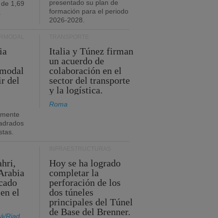
presentado su plan de
 de 1,69
formación para el periodo
.
2026-2028.
ERMODAL
TRANSPORTE
ia
Italia y Túnez firman
un acuerdo de
rmodal
colaboración en el
ir del
sector del transporte
y la logística.
Roma
amente
adrados
stas.
INFRAESTRUCTURAS
hri,
Hoy se ha logrado
Arabia
completar la
acado
perforación de los
 en el
dos túneles
principales del Túnel
de Base del Brenner.
á/Riad