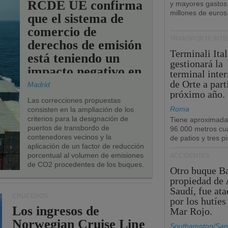
RCDE UE confirma
y mayores gastos
millones de euros
que el sistema de
comercio de
TRANSPORTE INT
derechos de emisión
Terminali Ital
está teniendo un
gestionará la
impacto negativo en
terminal inte
los puertos de la
de Orte a part
Madrid
próximo año.
UE.
Las correcciones propuestas
Roma
consisten en la ampliación de los
criterios para la designación de
Tiene aproximad
puertos de transbordo de
96.000 metros cu
contenedores vecinos y la
de patios y tres pi
aplicación de un factor de reducción
porcentual al volumen de emisiones
ACCIDENTES
de CO2 procedentes de los buques.
Otro buque Ba
propiedad de 
Saudí, fue at
CRUCEROS
por los hutíes
Los ingresos de
Mar Rojo.
Norwegian Cruise Line
Southampton/San