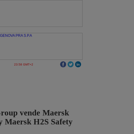
23:58 GMT+2
roup vende Maersk
 y Maersk H2S Safety