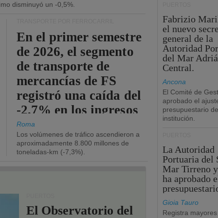
ítimo disminuyó un -0,5%.
PUERTOS
Fabrizio Maril
TRANSPORTE POR FERROCARRIL
el nuevo secre
En el primer semestre
general de la
Autoridad Por
de 2026, el segmento
del Mar Adriá
de transporte de
Central.
mercancías de FS
Ancona
registró una caída del
El Comité de Gest
aprobado el ajust
-2,7% en los ingresos
presupuestario de
institución.
operativos.
Roma
Los volúmenes de tráfico ascendieron a
PUERTOS
aproximadamente 8.800 millones de
La Autoridad
toneladas-km (-7,3%).
Portuaria del 
Mar Tirreno y
ha aprobado e
presupuestari
PUERTOS
Gioia Tauro
El Observatorio del
Registra mayores