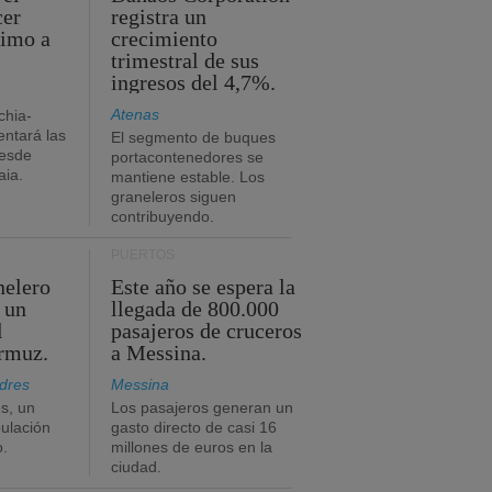
cer
registra un
timo a
crecimiento
trimestral de sus
ingresos del 4,7%.
Atenas
chia-
ntará las
El segmento de buques
desde
portacontenedores se
aia.
mantiene estable. Los
graneleros siguen
contribuyendo.
PUERTOS
nelero
Este año se espera la
 un
llegada de 800.000
l
pasajeros de cruceros
Ormuz.
a Messina.
dres
Messina
s, un
Los pasajeros generan un
pulación
gasto directo de casi 16
o.
millones de euros en la
ciudad.