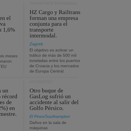
TRANSPORTE INTERMODAL
HZ Cargo y Railtrans
en el
forman una empresa
eva
conjunta para el
n 1,6%
transporte
intermodal.
Zagreb
El objetivo es activar un
tráfico de más de 500 mil
eis meses
toneladas entre los puertos
onaron
de Croacia y los mercados
 TEU
de Europa Central.
ACCIDENTES
a un
Otro buque de
o récord
GasLog sufrió un
es de
accidente al salir del
2%) en
Golfo Pérsico.
imestre.
El Pireo/Southampton
Daños en la sala de
máquinas