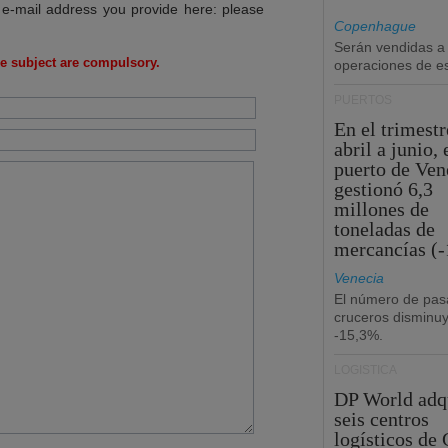
 e-mail address you provide here: please
Copenhague
Serán vendidas a
e subject are compulsory.
operaciones de esc
PUERTOS
En el trimestr
abril a junio, 
puerto de Ven
gestionó 6,3
millones de
toneladas de
mercancías (-
Venecia
El número de pas
cruceros disminu
-15,3%.
LOGÍSTICA
DP World adq
seis centros
logísticos de