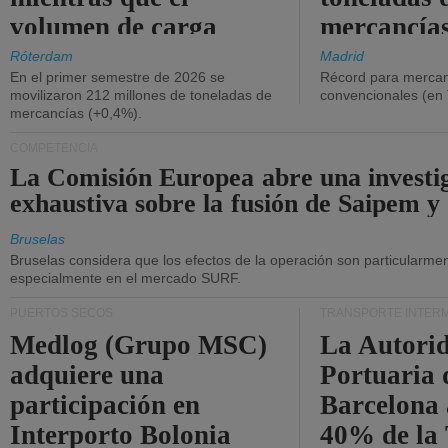
volumen de carga
mercancías
general disminuyó.
Róterdam
Madrid
En el primer semestre de 2026 se
Récord para mercan
movilizaron 212 millones de toneladas de
convencionales (en
mercancías (+0,4%).
COMPETENCIA
La Comisión Europea abre una investi
exhaustiva sobre la fusión de Saipem y
Bruselas
Bruselas considera que los efectos de la operación son particularment
especialmente en el mercado SURF.
PUERTOS SECOS
TRANSPORTE INTER
Medlog (Grupo MSC)
La Autori
adquiere una
Portuaria 
participación en
Barcelona 
Interporto Bolonia
40% de la