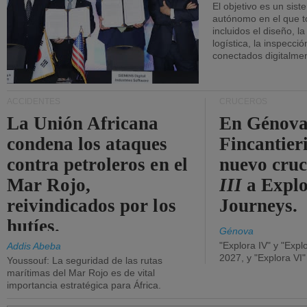
El objetivo es un sist
autónomo en el que t
incluidos el diseño, la
logística, la inspecci
conectados digitalme
ACCIDENTES
CRUCEROS
La Unión Africana
En Génova
condena los ataques
Fincantieri
contra petroleros en el
nuevo cru
Mar Rojo,
III
a Expl
reivindicados por los
Journeys.
hutíes.
Génova
"Explora IV" y "Expl
Addis Abeba
2027, y "Explora VI
Youssouf: La seguridad de las rutas
marítimas del Mar Rojo es de vital
importancia estratégica para África.