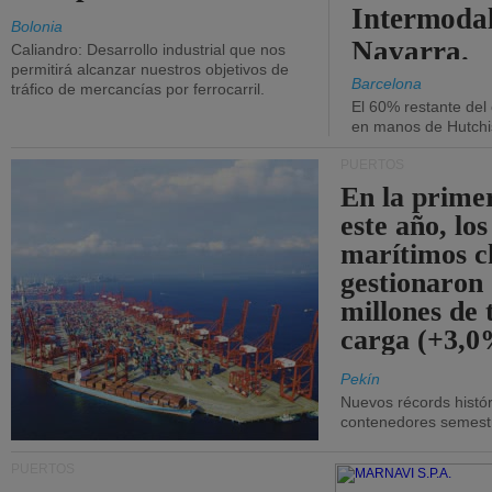
Intermodal
Bolonia
Navarra.
Caliandro: Desarrollo industrial que nos
permitirá alcanzar nuestros objetivos de
Barcelona
tráfico de mercancías por ferrocarril.
El 60% restante del
en manos de Hutchi
PUERTOS
En la prime
este año, lo
marítimos c
gestionaron
millones de 
carga (+3,0
Pekín
Nuevos récords histór
contenedores semestra
PUERTOS