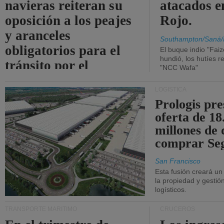
navieras reiteran su
atacados e
oposición a los peajes
Rojo.
y aranceles
Southampton/Saná/
obligatorios para el
El buque indio "Fai
hundió, los hutíes re
tránsito por el
"NCC Wafa"
estrecho de Ormuz.
LOGÍSTICA
Prologis pr
oferta de 18
millones de 
comprar Se
San Francisco
Esta fusión creará u
la propiedad y gestió
logísticos.
TRANSPORTE MARÍTIMO
CRUCEROS