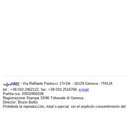
- Via Raffaele Paolucci 17r/19r - 16129 Génova - ITALIA
tel.: +39.010.2462122, fax: +39.010.2516768,
e-mail
Partita iva: 03532950106
Registrazione Stampa 33/96 Tribunale di Genova
Director: Bruno Bellio
Prohibida la reproducción, total o parcial, sin el explicito consentimento del 