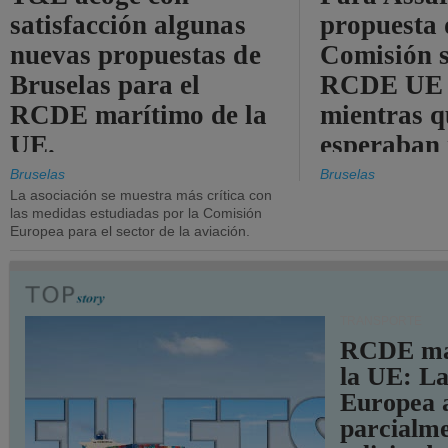
satisfacción algunas
propuesta 
nuevas propuestas de
Comisión s
Bruselas para el
RCDE UE e
RCDE marítimo de la
mientras q
UE.
esperaban
más audac
Bruselas
Bruselas
La asociación se muestra más crítica con
las medidas estudiadas por la Comisión
Europea para el sector de la aviación.
TRANSPORTE
RCDE ma
la UE: L
Europea 
parcialme