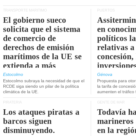
TRANSPORTE MARÍTIMO
PUERTOS
El gobierno sueco
Assitermin
solicita que el sistema
en conocim
de comercio de
políticos l
derechos de emisión
relativas a
marítimos de la UE se
concesión, 
extienda a más
inversiones
buques.
intermodal
Estocolmo
Génova
Estocolmo subraya la necesidad de que el
Propuesta para oto
RCDE siga siendo un pilar de la política
la tarifa de concesi
climática de la UE.
aumenten el tráfico f
PIRATERÍA
GENTE DE MAR
Los ataques piratas a
Todavía ha
barcos siguen
marineros
disminuyendo.
en la regió