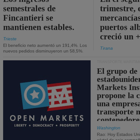
semestrales de
trimestre, 
Fincantieri se
mercancías
mantienen estables.
puertos al
creció un 
Trieste
El beneficio neto aumentó un 191,4%. Los
Tirana
nuevos pedidos disminuyeron un 58,5%.
TRANSPORTE MARÍTIM
El grupo de
estadounide
Markets Ins
propone la 
una empresa
transporte 
contenedore
Washington
Rao: Hoy Estados Un