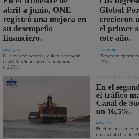
En el trimestre de
Los ingres
abril a junio, ONE
Global Por
registró una mejora en
crecieron 
su desempeño
el primer 
financiero.
este año.
Singapur
Estanbul
Durante ese período, la flota transportó
El margen operativ
casi 3,3 millones de contenedores
22%.
(+2,9%).
TRANSPORTE MARÍTIM
En el segund
el tráfico m
Canal de Su
un 16,5%.
El Cairo
En el primer semestre
crecimiento fue del +