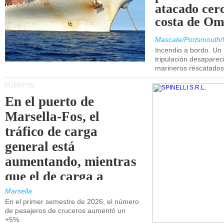
atacado cerc
costa de Om
Mascate/Portsmouth/
Incendio a bordo. Un
tripulación desaparec
marineros rescatados
PUERTOS
En el puerto de
Marsella-Fos, el
tráfico de carga
general está
aumentando, mientras
que el de carga a
granel está
Marsella
En el primer semestre de 2026, el número
disminuyendo.
de pasajeros de cruceros aumentó un
+5%.