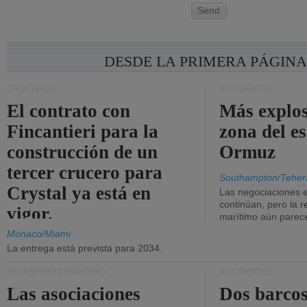
Send
DESDE LA PRIMERA PÁGIN
CRUCEROS
ACCIDENTES
El contrato con
Más explos
Fincantieri para la
zona del e
construcción de un
Ormuz
tercer crucero para
Southampton/Teher
Crystal ya está en
Las negociaciones 
continúan, pero la r
vigor.
marítimo aún parece
Mónaco/Miami
La entrega está prevista para 2034.
TRANSPORTE MARÍTIMO
ACCIDENTES
Las asociaciones
Dos barcos