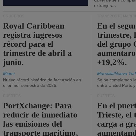
cártel de seis compañ
extranjeras.
CRUCEROS
TRANSPORTE MARÍT
Royal Caribbean
En el segu
registra ingresos
trimestre, 
récord para el
del grup
trimestre de abril a
aumentaro
junio.
+19,2%.
Miami
Marsella/Nueva Yor
Nuevo récord histórico de facturación en
Se ha completado l
el primer semestre de 2026.
entre United Ports 
PUERTOS
PUERTOS
PortXchange: Para
En el puer
reducir de inmediato
Trieste, el 
las emisiones del
carga a gr
transporte marítimo,
aumentando