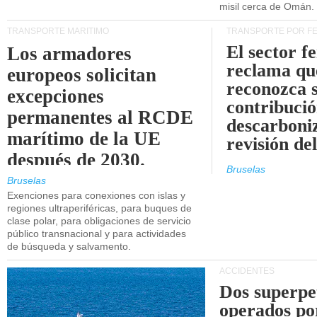
misil cerca de Omán.
TRANSPORTE MARÍTIMO
TRANSPORTE POR F
El sector f
Los armadores
reclama qu
europeos solicitan
reconozca 
excepciones
contribució
permanentes al RCDE
descarboniz
marítimo de la UE
revisión d
después de 2030.
Bruselas
Bruselas
Exenciones para conexiones con islas y
regiones ultraperiféricas, para buques de
clase polar, para obligaciones de servicio
público transnacional y para actividades
de búsqueda y salvamento.
ACCIDENTES
Dos superpe
operados po