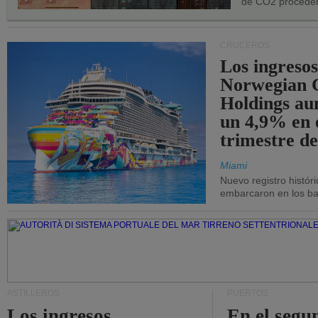
de CO2 proceden
CRUCEROS
Los ingresos
Norwegian C
Holdings a
un 4,9% en 
trimestre de
Miami
Nuevo registro histór
embarcaron en los bar
ASTILLEROS
PUERTOS
Los ingresos
En el segu