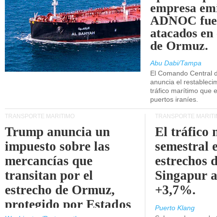
empresa emi
ADNOC fue
atacados en 
de Ormuz.
Abu Dabi/Tampa
El Comando Central 
anuncia el restableci
tráfico marítimo que e
puertos iraníes.
TRANSPORTE MARÍTIMO
TRANSPORTE MARÍT
Trump anuncia un
El tráfico
impuesto sobre las
semestral e
mercancías que
estrechos 
transitan por el
Singapur 
estrecho de Ormuz,
+3,7%.
protegido por Estados
Puerto Klang