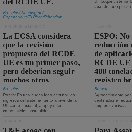
del RCDE UE.
Un buque cisterna f
abandonado por su t
Bruselas/Washington/
Copenhague/El Pireo/Róterdam
TRANSPORTE MARÍTIMO
PUERTOS
La ECSA considera
ESPO: No 
que la revisión
reducción 
propuesta del RCDE
de aplicaci
UE es un primer paso,
RCDE UE d
pero deberían seguir
400 tonela
muchos otros.
registro br
Bruselas
Bruselas
Raptis: Es una buena idea destinar los
Agradecimiento por
ingresos del sistema, tanto a nivel de la
destinadas a reducir
UE como nacional, a apoyar los
buques evasivas.
combustibles sostenibles.
TRANSPORTE
TRANSPORTE MARÍT
T&E acoge con
Para Assar