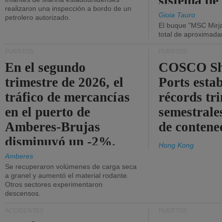
sistema de
realizaron una inspección a bordo de un
la red eléc
Gioia Tauro
petrolero autorizado.
El buque "MSC Mirja
total de aproximad
PUERTOS
PUERTOS
En el segundo
COSCO Sh
trimestre de 2026, el
Ports esta
tráfico de mercancías
récords tr
en el puerto de
semestrales
Amberes-Brujas
de contene
disminuyó un -2%.
Hong Kong
Amberes
Se recuperaron volúmenes de carga seca
a granel y aumentó el material rodante.
Otros sectores experimentaron
descensos.
ACCIDENTES
PUERTOS