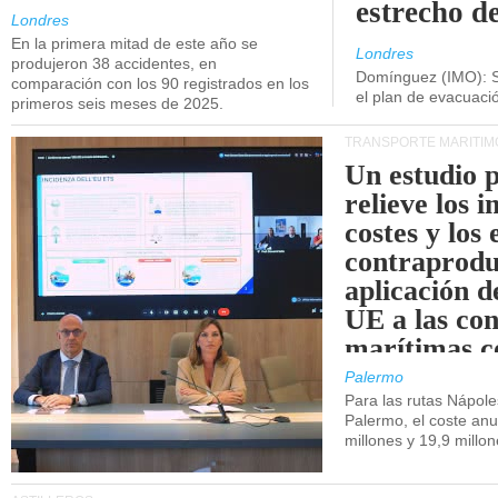
estrecho d
Londres
En la primera mitad de este año se
Londres
produjeron 38 accidentes, en
Domínguez (IMO): S
comparación con los 90 registrados en los
el plan de evacuac
primeros seis meses de 2025.
TRANSPORTE MARÍTIM
Un estudio 
relieve los 
costes y los 
contraprodu
aplicación 
UE a las co
marítimas co
de Sicilia.
Palermo
Para las rutas Nápol
Palermo, el coste anu
millones y 19,9 millo