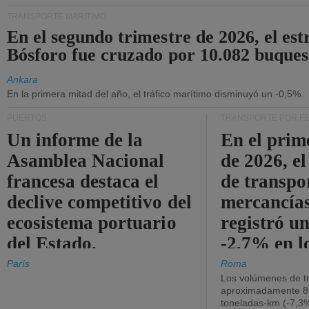
TRANSPORTE MARÍTIMO
En el segundo trimestre de 2026, el est
Bósforo fue cruzado por 10.082 buques
Ankara
En la primera mitad del año, el tráfico marítimo disminuyó un -0,5%.
PUERTOS
TRANSPORTE POR F
Un informe de la
En el prim
Asamblea Nacional
de 2026, e
francesa destaca el
de transpo
declive competitivo del
mercancía
ecosistema portuario
registró un
del Estado.
-2,7% en l
operativos
París
Roma
Los volúmenes de tr
aproximadamente 8.
toneladas-km (-7,3%