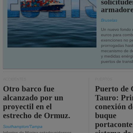
solicitude
armadore
Bruselas
Un nuevo fondo 
euros para combu
exenciones no p
prorrogadas has
mecanismo de de
y medidas enérgi
puertos de trans
ACCIDENTES
PUERTOS
Otro barco fue
Puerto de 
alcanzado por un
Tauro: Pr
proyectil en el
conexión d
estrecho de Ormuz.
buque
portaconte
Southampton/Tampa
Infantes de Marina estadounidenses