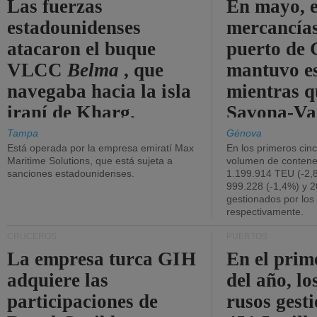
Las fuerzas
En mayo, e
estadounidenses
mercancías
atacaron el buque
puerto de 
VLCC
Belma
, que
mantuvo es
navegaba hacia la isla
mientras q
iraní de Kharg.
Savona-Va
disminuyó
Tampa
Génova
Está operada por la empresa emiratí Max
En los primeros cin
Maritime Solutions, que está sujeta a
volumen de contene
sanciones estadounidenses.
1.199.914 TEU (-2,8
999.228 (-1,4%) y 2
gestionados por los
respectivamente.
CRUCEROS
PUERTOS
La empresa turca GIH
En el prim
adquiere las
del año, lo
participaciones de
rusos gest