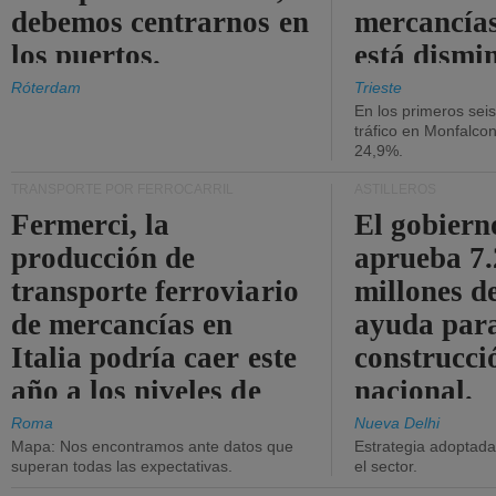
debemos centrarnos en
mercancías
los puertos.
está dismi
Róterdam
Trieste
En los primeros sei
tráfico en Monfalco
24,9%.
TRANSPORTE POR FERROCARRIL
ASTILLEROS
Fermerci, la
El gobiern
producción de
aprueba 7
transporte ferroviario
millones d
de mercancías en
ayuda para
Italia podría caer este
construcci
año a los niveles de
nacional.
2015.
Roma
Nueva Delhi
Mapa: Nos encontramos ante datos que
Estrategia adoptada 
superan todas las expectativas.
el sector.