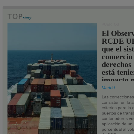
PUERTOS
El Observ
RCDE UE
que el si
comercio
derechos 
está teni
impacto n
los puerto
Madrid
UE.
Las correccione
consisten en la a
criterios para la
puertos de trans
contenedores vec
aplicación de un
porcentual al vo