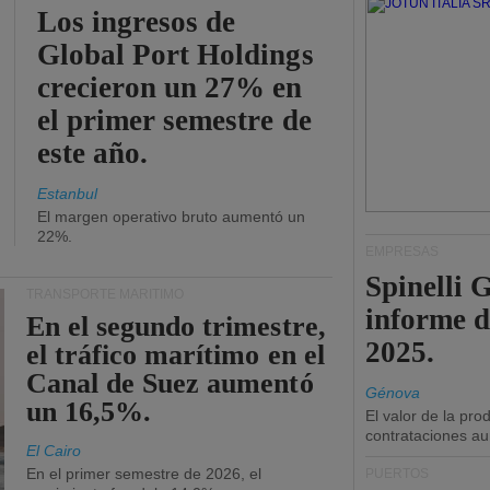
Los ingresos de
Global Port Holdings
crecieron un 27% en
el primer semestre de
este año.
Estanbul
El margen operativo bruto aumentó un
22%.
EMPRESAS
Spinelli 
TRANSPORTE MARÍTIMO
informe d
En el segundo trimestre,
2025.
el tráfico marítimo en el
Canal de Suez aumentó
Génova
un 16,5%.
El valor de la pr
contrataciones a
El Cairo
En el primer semestre de 2026, el
PUERTOS