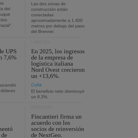
es
Las dos zonas de
ía del
construcción están
buque
conectadas
ctos
aproximadamente a 1.400
azal".
metros por debajo del paso
del Brenner.
LOGÍSTICA
 de UPS
En 2025, los ingresos
n 7,6%
de la empresa de
logística italiana
Nord Ovest crecieron
un +13,6%.
Cuña
 ascendió
 dólares
El beneficio neto disminuyó
un 8,3%.
EMPRESAS
Fincantieri firma un
acuerdo con los
mentó
socios de reinversión
 de
de NextGeo.