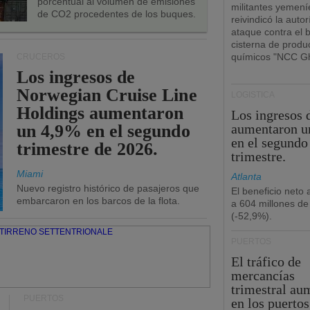
porcentual al volumen de emisiones
militantes yemení
de CO2 procedentes de los buques.
reivindicó la autor
ataque contra el 
cisterna de produ
químicos "NCC Gh
CRUCEROS
Los ingresos de
Norwegian Cruise Line
LOGÍSTICA
Holdings aumentaron
Los ingresos
un 4,9% en el segundo
aumentaron u
en el segundo
trimestre de 2026.
trimestre.
Miami
Atlanta
Nuevo registro histórico de pasajeros que
El beneficio neto
embarcaron en los barcos de la flota.
a 604 millones de
(-52,9%).
PUERTOS
El tráfico de
mercancías
trimestral au
PUERTOS
en los puertos