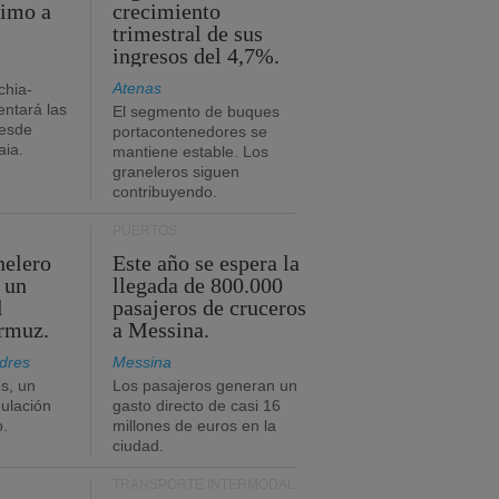
timo a
crecimiento
trimestral de sus
ingresos del 4,7%.
Atenas
chia-
ntará las
El segmento de buques
desde
portacontenedores se
aia.
mantiene estable. Los
graneleros siguen
contribuyendo.
PUERTOS
nelero
Este año se espera la
 un
llegada de 800.000
l
pasajeros de cruceros
Ormuz.
a Messina.
dres
Messina
s, un
Los pasajeros generan un
pulación
gasto directo de casi 16
o.
millones de euros en la
ciudad.
TRANSPORTE INTERMODAL