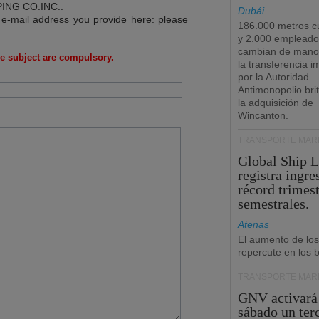
ING CO.INC.
.
Dubái
 e-mail address you provide here: please
186.000 metros c
y 2.000 empleado
cambian de manos
e subject are compulsory.
la transferencia 
por la Autoridad
Antimonopolio bri
la adquisición de
Wincanton.
TRANSPORTE MARÍ
Global Ship 
registra ingre
récord trimest
semestrales.
Atenas
El aumento de los
repercute en los b
TRANSPORTE MARÍ
GNV activará
sábado un ter