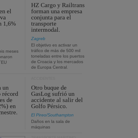
HZ Cargo y Railtrans
en el
forman una empresa
eva
conjunta para el
n 1,6%
transporte
intermodal.
Zagreb
El objetivo es activar un
tráfico de más de 500 mil
eis meses
toneladas entre los puertos
onaron
de Croacia y los mercados
 TEU
de Europa Central.
ACCIDENTES
a un
Otro buque de
o récord
GasLog sufrió un
es de
accidente al salir del
2%) en
Golfo Pérsico.
imestre.
El Pireo/Southampton
Daños en la sala de
máquinas
TRANSPORTE MARÍTIMO