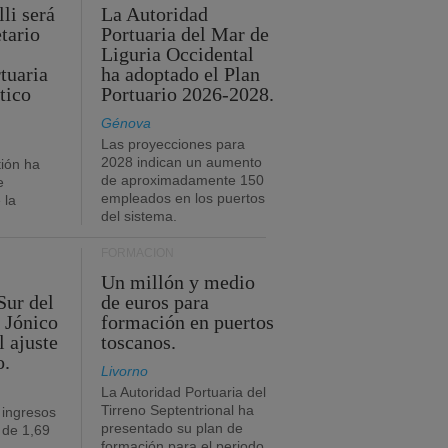
li será
La Autoridad
tario
Portuaria del Mar de
Liguria Occidental
tuaria
ha adoptado el Plan
tico
Portuario 2026-2028.
Génova
Las proyecciones para
2028 indican un aumento
ión ha
de aproximadamente 150
e
empleados en los puertos
 la
del sistema.
FORMACIÓN
Un millón y medio
Sur del
de euros para
 Jónico
formación en puertos
l ajuste
toscanos.
o.
Livorno
La Autoridad Portuaria del
Tirreno Septentrional ha
 ingresos
presentado su plan de
 de 1,69
formación para el periodo