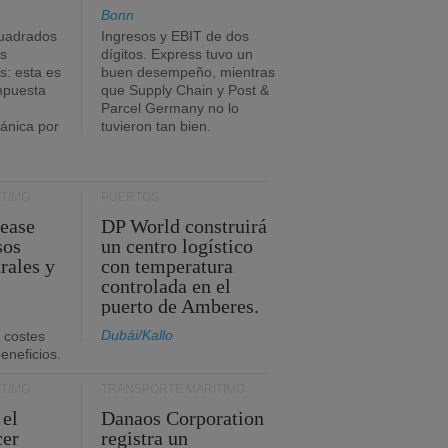
Bonn
uadrados
Ingresos y EBIT de dos
s
dígitos. Express tuvo un
: esta es
buen desempeño, mientras
impuesta
que Supply Chain y Post &
Parcel Germany no lo
tánica por
tuvieron tan bien.
TIMO
PUERTOS
Lease
DP World construirá
sos
un centro logístico
rales y
con temperatura
controlada en el
puerto de Amberes.
Dubái/Kallo
 costes
eneficios.
TIMO
TRANSPORTE MARÍTIMO
 el
Danaos Corporation
cer
registra un