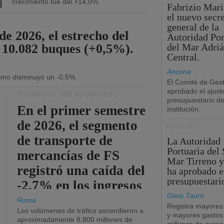
crecimiento fue del +14,0%.
Fabrizio Maril
el nuevo secre
general de la
de 2026, el estrecho del
Autoridad Por
 10.082 buques (+0,5%).
del Mar Adriá
Central.
Ancona
ítimo disminuyó un -0,5%.
El Comité de Gest
aprobado el ajust
TRANSPORTE POR FERROCARRIL
presupuestario de
En el primer semestre
institución.
de 2026, el segmento
PUERTOS
de transporte de
La Autoridad
Portuaria del 
mercancías de FS
Mar Tirreno y
registró una caída del
ha aprobado e
presupuestari
-2,7% en los ingresos
Gioia Tauro
operativos.
Roma
Registra mayores
Los volúmenes de tráfico ascendieron a
y mayores gastos
aproximadamente 8.800 millones de