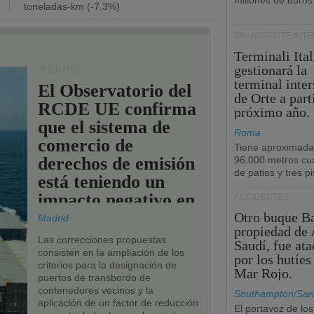
millones de euros
toneladas-km (-7,3%).
TRANSPORTE INT
Terminali Ital
gestionará la
PUERTOS
terminal inte
El Observatorio del
de Orte a part
RCDE UE confirma
próximo año.
que el sistema de
Roma
comercio de
Tiene aproximad
derechos de emisión
96.000 metros cu
de patios y tres pi
está teniendo un
impacto negativo en
ACCIDENTES
los puertos de la
Otro buque Ba
Madrid
propiedad de 
UE.
Las correcciones propuestas
Saudí, fue at
consisten en la ampliación de los
por los hutíes
criterios para la designación de
Mar Rojo.
puertos de transbordo de
contenedores vecinos y la
Southampton/San
aplicación de un factor de reducción
El portavoz de los