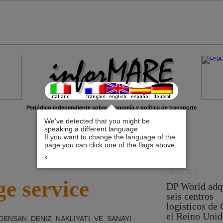
Periódico independiente sobre economía y política de transporte
We've detected that you might be
speaking a different language.
If you want to change the language of the
page you can click one of the flags above.
x
LOGÍSTICA
e service
DP World adq
seis centros
logísticos de
el Reino Unid
DENSAN DENIZ NAKLIYATI VE SANAYI