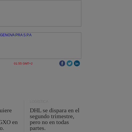
01:55 GMT+2
LOGÍSTICA
uiere
DHL se dispara en el
segundo trimestre,
 GXO en
pero no en todas
o.
partes.