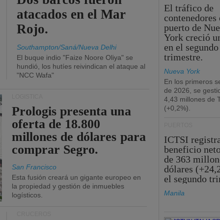
El tráfico de
atacados en el Mar
contenedores 
Rojo.
puerto de Nu
York creció u
en el segundo
Southampton/Saná/Nueva Delhi
trimestre.
El buque indio "Faize Noore Oliya" se
hundió, los hutíes reivindican el ataque al
Nueva York
"NCC Wafa"
En los primeros s
de 2026, se gesti
LOGÍSTICA
4,43 millones de
Prologis presenta una
(+0,2%).
oferta de 18.800
PUERTOS
millones de dólares para
ICTSI registr
comprar Segro.
beneficio net
de 363 millon
San Francisco
dólares (+24,
Esta fusión creará un gigante europeo en
el segundo tr
la propiedad y gestión de inmuebles
Manila
logísticos.
CRUCEROS