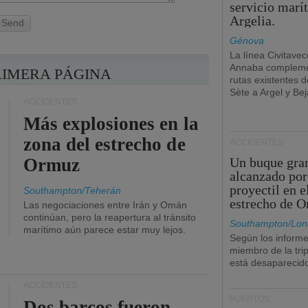
servicio marí
Argelia.
Send
Génova
La línea Civitavec
Annaba compleme
RIMERA PÁGINA
rutas existentes 
Sète a Argel y Bej
ACCIDENTES
Más explosiones en la
zona del estrecho de
ACCIDENTES
Ormuz
Un buque gra
alcanzado por
proyectil en e
Southampton/Teherán
estrecho de 
Las negociaciones entre Irán y Omán
continúan, pero la reapertura al tránsito
Southampton/Lon
marítimo aún parece estar muy lejos.
Según los informe
miembro de la tri
está desaparecid
ACCIDENTES
PUERTOS
Dos barcos fueron