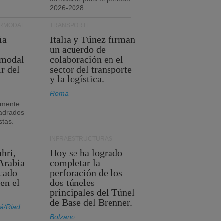
.
2026-2028.
ERMODAL
TRANSPORTE
ia
Italia y Túnez firman
un acuerdo de
rmodal
colaboración en el
ir del
sector del transporte
y la logística.
Roma
amente
adrados
stas.
INFRAESTRUCTURAS
hri,
Hoy se ha logrado
Arabia
completar la
acado
perforación de los
 en el
dos túneles
principales del Túnel
de Base del Brenner.
á/Riad
Bolzano